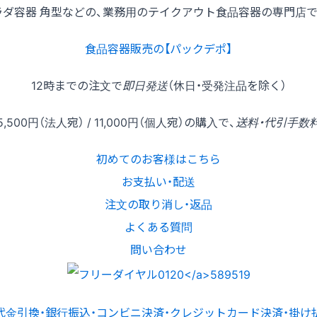
ラダ容器 角型などの、業務用のテイクアウト食品容器の専門店で
食品容器販売の【パックデポ】
12時
までの
注文
で
即日発送
（休日・受発注品を除く）
5,500円
（法人宛） /
11,000円
（個人宛）の
購入
で、
送料・代引手数
初めてのお客様はこちら
お支払い・配送
注文の取り消し・返品
よくある質問
問い合わせ