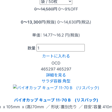
0〜14,580
円
0〜9
%OFF
0〜13,300
円(税抜)
0〜14,630
円(税込)
単価：
14.77〜16.2
円(税抜)
数量
カートに入れる
OCD
465297
465297
詳細を見る
サラダ容器 角型
バイオカップ キューブ 11-70 B (リスパック)
 x 105mm x (高)70mm ／ 形状：蓋別売り ／ 目安：容量 410m