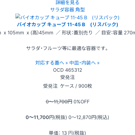
詳細を見る
サラダ容器 角型
バイオカップ キューブ 11-45 B (リスパック)
 x 105mm x (高)45mm ／ 形状：蓋別売り ／ 目安：容量 270m
サラダ・フルーツ等に最適な容器です。
対応する蓋へ »
中皿・内装へ »
OCD
465312
受発注
受発注
ケース / 900枚
0〜11,700
円
0
%OFF
0〜11,700
円(税抜)
0〜12,870
円(税込)
単価：
13
円(税抜)