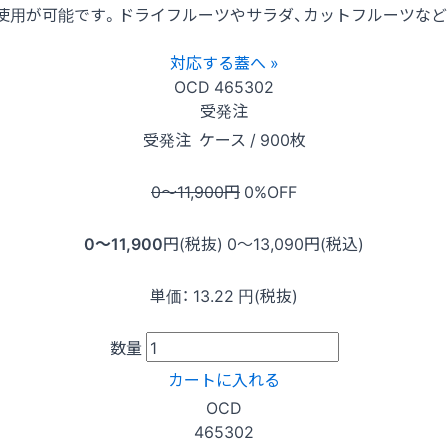
使用が可能です。ドライフルーツやサラダ、カットフルーツなど
対応する蓋へ »
OCD
465302
受発注
受発注
ケース / 900枚
0〜11,900
円
0
%OFF
0〜11,900
円(税抜)
0〜13,090
円(税込)
単価：
13.22
円(税抜)
数量
カートに入れる
OCD
465302