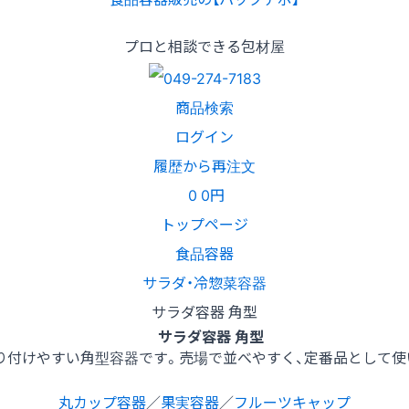
プロと相談できる包材屋
商品検索
ログイン
履歴から再注文
0
0円
トップページ
食品容器
サラダ・冷惣菜容器
サラダ容器 角型
サラダ容器 角型
り付けやすい角型容器です。売場で並べやすく、定番品として使
丸カップ容器
／
果実容器
／
フルーツキャップ