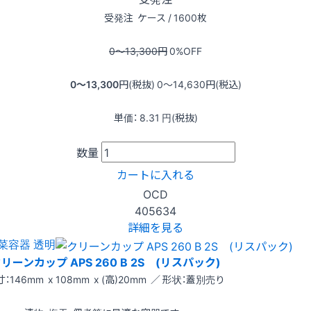
受発注
ケース / 1600枚
0〜13,300
円
0
%OFF
0〜13,300
円(税抜)
0〜14,630
円(税込)
単価：
8.31
円(税抜)
数量
カートに入れる
OCD
405634
詳細を見る
菜容器 透明
リーンカップ APS 260 B 2S (リスパック)
：146mm x 108mm x (高)20mm ／ 形状：蓋別売り