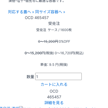
漬物・塩干・佃煮等に最適な容器です。
対応する蓋へ »
同サイズ容器へ »
OCD
465457
受発注
受発注
ケース / 1600枚
0〜15,200
円
0
%OFF
0〜15,200
円(税抜)
0〜16,720
円(税込)
単価：
9.5
円(税抜)
数量
カートに入れる
OCD
465457
詳細を見る