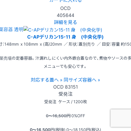
OCD
405644
詳細を見る
菜容器 透明
C-APデリカン15-11 身 (中央化学)
寸：148mm x 108mm x (高)20mm ／ 形状：蓋別売り ／ 目安：容量 約150
菜売場の定番容器。汁漏れしにくい内外嵌合蓋なので、煮物やソースの
メニューでも安心です。
対応する蓋へ »
同サイズ容器へ »
OCD
83151
受発注
受発注
ケース / 1200枚
0〜16,500
円
0
%OFF
0〜16,500
円(税抜)
0〜18,150
円(税込)