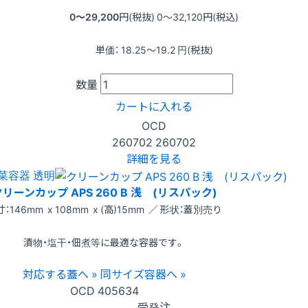
0〜29,200
円(税抜)
0〜32,120
円(税込)
単価：
18.25〜19.2
円(税抜)
数量
カートに入れる
OCD
260702
260702
詳細を見る
菜容器 透明
リーンカップ APS 260 B 浅 (リスパック)
：146mm x 108mm x (高)15mm ／ 形状：蓋別売り
漬物・塩干・佃煮等に最適な容器です。
対応する蓋へ »
同サイズ容器へ »
OCD
405634
受発注