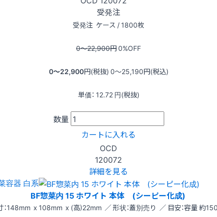
受発注
受発注
ケース / 1800枚
0〜22,900
円
0
%OFF
0〜22,900
円(税抜)
0〜25,190
円(税込)
単価：
12.72
円(税抜)
数量
カートに入れる
OCD
120072
詳細を見る
菜容器 白系
BF惣菜内 15 ホワイト 本体 (シーピー化成)
：148mm x 108mm x (高)22mm ／ 形状：蓋別売り ／ 目安：容量 約150