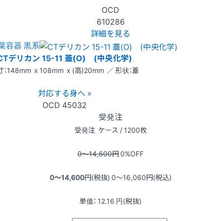
OCD
610286
詳細を見る
菜容器 黒系
CTデリカン 15-11 蓋(O) (中央化学)
：148mm x 108mm x (高)20mm ／ 形状：蓋
対応する身へ »
OCD
45032
受発注
受発注
ケース / 1200枚
0〜14,600
円
0
%OFF
0〜14,600
円(税抜)
0〜16,060
円(税込)
単価：
12.16
円(税抜)