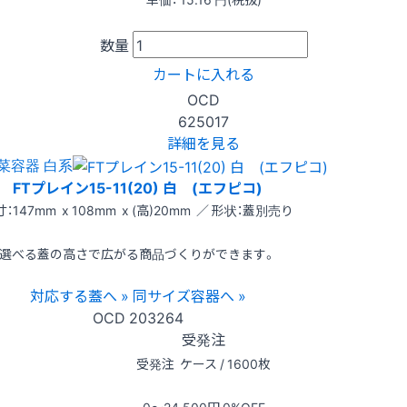
数量
カートに入れる
OCD
625017
詳細を見る
菜容器 白系
FTプレイン15-11(20) 白 (エフピコ)
：147mm x 108mm x (高)20mm ／ 形状：蓋別売り
選べる蓋の高さで広がる商品づくりができます。
対応する蓋へ »
同サイズ容器へ »
OCD
203264
受発注
受発注
ケース / 1600枚