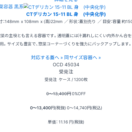
菜容器 黒系
CTデリカン 15-11 BL 身 (中央化学)
寸：148mm x 108mm x (高)22mm ／ 形状：蓋別売り ／ 目安：容量 約150
惣菜の主役とも言える容器です。透明蓋には汁漏れしにくい内外かん合を
用。サイズも豊富で、惣菜コーナーづくりを強力にバックアップします
対応する蓋へ »
同サイズ容器へ »
OCD
45034
受発注
受発注
ケース / 1200枚
0〜13,400
円
0
%OFF
0〜13,400
円(税抜)
0〜14,740
円(税込)
単価：
11.16
円(税抜)