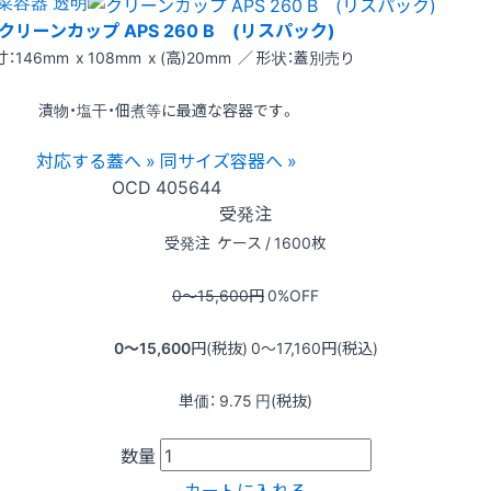
菜容器 透明
クリーンカップ APS 260 B (リスパック)
：146mm x 108mm x (高)20mm ／ 形状：蓋別売り
漬物・塩干・佃煮等に最適な容器です。
対応する蓋へ »
同サイズ容器へ »
OCD
405644
受発注
受発注
ケース / 1600枚
0〜15,600
円
0
%OFF
0〜15,600
円(税抜)
0〜17,160
円(税込)
単価：
9.75
円(税抜)
数量
カートに入れる