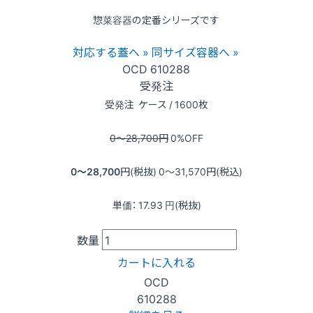
惣菜容器の定番シリーズです
対応する蓋へ »
同サイズ容器へ »
OCD
610288
受発注
受発注
ケース / 1600枚
0〜28,700
円
0
%OFF
0〜28,700
円(税抜)
0〜31,570
円(税込)
単価：
17.93
円(税抜)
数量
カートに入れる
OCD
610288