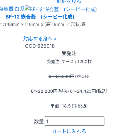
詳細を見る
菜容器 白系
BF-12 嵌合蓋 (シーピー化成)
：148mm x 110mm x (高)18mm ／ 形状：蓋
対応する身へ »
OCD
625018
受発注
受発注
ケース / 1200枚
0〜22,200
円
0
%OFF
0〜22,200
円(税抜)
0〜24,420
円(税込)
単価：
18.5
円(税抜)
数量
カートに入れる