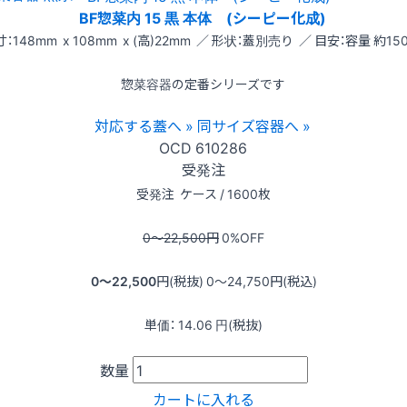
BF惣菜内 15 黒 本体 (シーピー化成)
：148mm x 108mm x (高)22mm ／ 形状：蓋別売り ／ 目安：容量 約150
惣菜容器の定番シリーズです
対応する蓋へ »
同サイズ容器へ »
OCD
610286
受発注
受発注
ケース / 1600枚
0〜22,500
円
0
%OFF
0〜22,500
円(税抜)
0〜24,750
円(税込)
単価：
14.06
円(税抜)
数量
カートに入れる