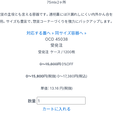
75mlx2ヶ所
惣菜の主役とも言える容器です。透明蓋には汁漏れしにくい内外かん合を
用。サイズも豊富で、惣菜コーナーづくりを強力にバックアップします
対応する蓋へ »
同サイズ容器へ »
OCD
45038
受発注
受発注
ケース / 1200枚
0〜15,800
円
0
%OFF
0〜15,800
円(税抜)
0〜17,380
円(税込)
単価：
13.16
円(税抜)
数量
カートに入れる