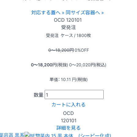
対応する蓋へ »
同サイズ容器へ »
OCD
120101
受発注
受発注
ケース / 1800枚
0〜18,200
円
0
%OFF
0〜18,200
円(税抜)
0〜20,020
円(税込)
単価：
10.11
円(税抜)
数量
カートに入れる
OCD
120101
詳細を見る
菜容器 黒系