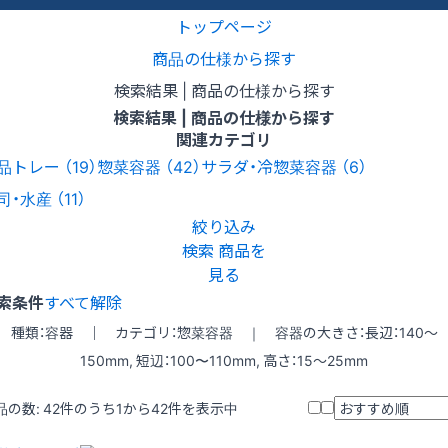
トップページ
商品の仕様から探す
検索結果 | 商品の仕様から探す
検索結果 | 商品の仕様から探す
関連カテゴリ
品トレー
（19）
惣菜容器
（42）
サラダ・冷惣菜容器
（6）
司・水産
（11）
絞り込み
検索
商品を
見る
索条件
すべて解除
種類：容器 ｜ カテゴリ：惣菜容器 ｜ 容器の大きさ：長辺：140〜
150mm, 短辺：100〜110mm, 高さ：15〜25mm
品の数:
42
件のうち1から42件を表示中