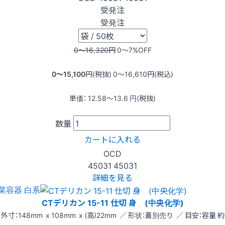
受発注
受発注
0〜16,320
円
0〜7
%OFF
0〜15,100
円(税抜)
0〜16,610
円(税込)
単価：
12.58〜13.6
円(税抜)
数量
カートに入れる
OCD
45031
45031
詳細を見る
菜容器 白系
CTデリカン 15-11 仕切 身 (中央化学)
外寸：148mm x 108mm x (高)22mm ／ 形状：蓋別売り ／ 目安：容量 約