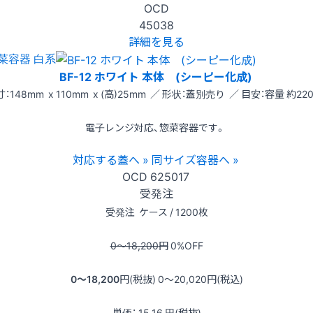
OCD
45038
詳細を見る
菜容器 白系
BF-12 ホワイト 本体 (シーピー化成)
：148mm x 110mm x (高)25mm ／ 形状：蓋別売り ／ 目安：容量 約220
電子レンジ対応、惣菜容器です。
対応する蓋へ »
同サイズ容器へ »
OCD
625017
受発注
受発注
ケース / 1200枚
0〜18,200
円
0
%OFF
0〜18,200
円(税抜)
0〜20,020
円(税込)
単価：
15.16
円(税抜)