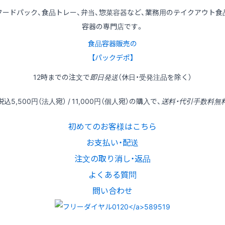
フードパック、食品トレー、弁当、惣菜容器など、業務用のテイクアウト食
容器の専門店です。
食品容器販売の
【パックデポ】
12時
までの
注文
で
即日発送
（休日・受発注品を除く）
税込
5,500円
（法人宛） /
11,000円
（個人宛）の
購入
で、
送料・代引手数料無
初めてのお客様はこちら
お支払い・配送
注文の取り消し・返品
よくある質問
問い合わせ