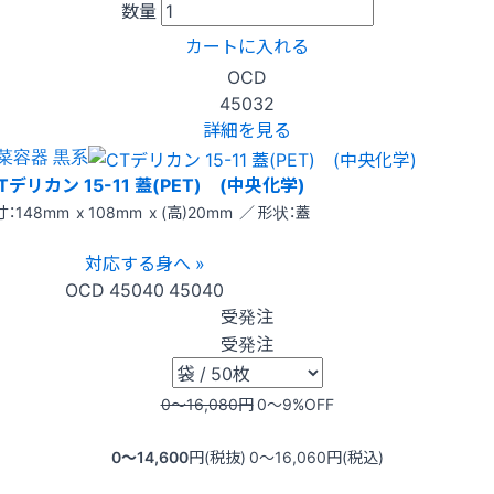
数量
カートに入れる
OCD
45032
詳細を見る
菜容器 黒系
Tデリカン 15-11 蓋(PET) (中央化学)
：148mm x 108mm x (高)20mm ／ 形状：蓋
対応する身へ »
OCD
45040
45040
受発注
受発注
0〜16,080
円
0〜9
%OFF
0〜14,600
円(税抜)
0〜16,060
円(税込)