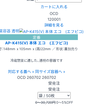
カートに入れる
OCD
120001
詳細を見る
菜容器 透明
定番
AP-K415(V) 本体 エコ (エフピコ)
：148mm x 105mm x (高)22mm ／ 形状：蓋別売り
冷蔵惣菜に適した、透明の容器です
対応する蓋へ »
同サイズ容器へ »
OCD
260702
260702
受発注
受発注
0〜30,720
円
0〜5
%OFF