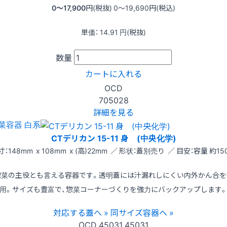
0〜17,900
円(税抜)
0〜19,690
円(税込)
単価：
14.91
円(税抜)
数量
カートに入れる
OCD
705028
詳細を見る
菜容器 白系
CTデリカン 15-11 身 (中央化学)
寸：148mm x 108mm x (高)22mm ／ 形状：蓋別売り ／ 目安：容量 約150
惣菜の主役とも言える容器です。透明蓋には汁漏れしにくい内外かん合を
用。サイズも豊富で、惣菜コーナーづくりを強力にバックアップします
対応する蓋へ »
同サイズ容器へ »
OCD
45031
45031