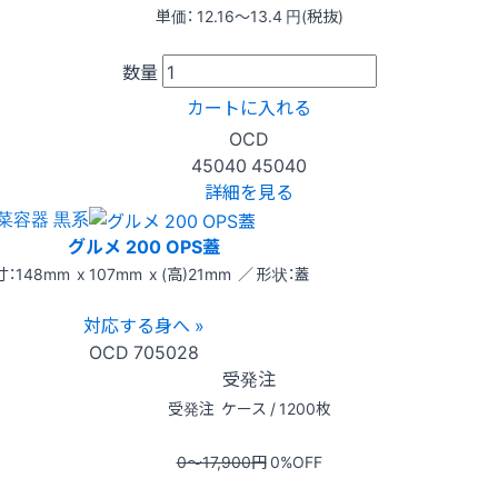
単価：
12.16〜13.4
円(税抜)
数量
カートに入れる
OCD
45040
45040
詳細を見る
菜容器 黒系
グルメ 200 OPS蓋
：148mm x 107mm x (高)21mm ／ 形状：蓋
対応する身へ »
OCD
705028
受発注
受発注
ケース / 1200枚
0〜17,900
円
0
%OFF