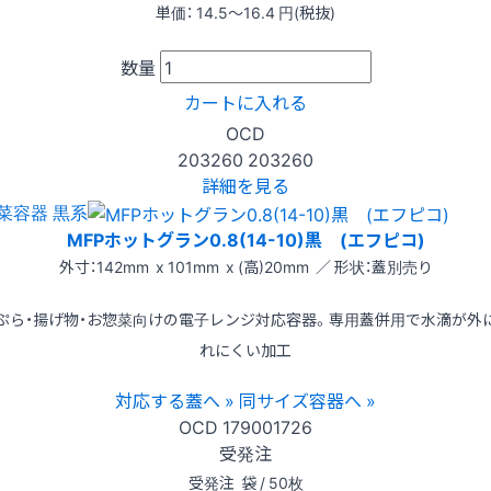
単価：
14.5〜16.4
円(税抜)
数量
カートに入れる
OCD
203260
203260
詳細を見る
菜容器 黒系
MFPホットグラン0.8(14-10)黒 (エフピコ)
外寸：142mm x 101mm x (高)20mm ／ 形状：蓋別売り
ぷら・揚げ物・お惣菜向けの電子レンジ対応容器。専用蓋併用で水滴が外
れにくい加工
対応する蓋へ »
同サイズ容器へ »
OCD
179001726
受発注
受発注
袋 / 50枚