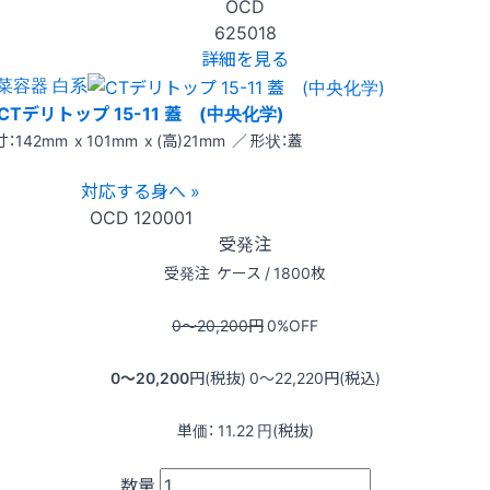
OCD
625018
詳細を見る
菜容器 白系
CTデリトップ 15-11 蓋 (中央化学)
：142mm x 101mm x (高)21mm ／ 形状：蓋
対応する身へ »
OCD
120001
受発注
受発注
ケース / 1800枚
0〜20,200
円
0
%OFF
0〜20,200
円(税抜)
0〜22,220
円(税込)
単価：
11.22
円(税抜)
数量