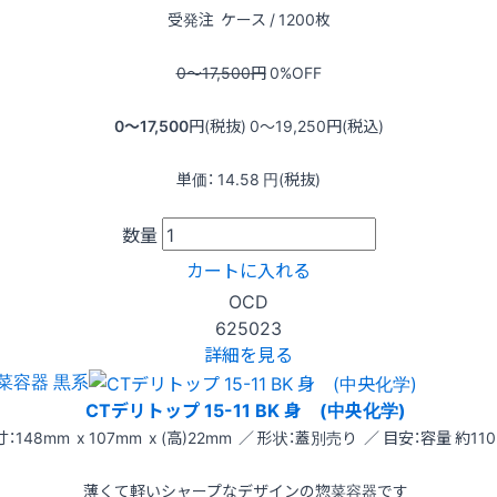
受発注
ケース / 1200枚
0〜17,500
円
0
%OFF
0〜17,500
円(税抜)
0〜19,250
円(税込)
単価：
14.58
円(税抜)
数量
カートに入れる
OCD
625023
詳細を見る
菜容器 黒系
CTデリトップ 15-11 BK 身 (中央化学)
：148mm x 107mm x (高)22mm ／ 形状：蓋別売り ／ 目安：容量 約110
薄くて軽いシャープなデザインの惣菜容器です