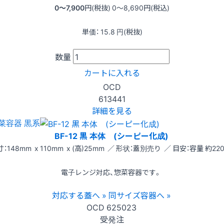
0〜7,900
円(税抜)
0〜8,690
円(税込)
単価：
15.8
円(税抜)
数量
カートに入れる
OCD
613441
詳細を見る
菜容器 黒系
BF-12 黒 本体 (シーピー化成)
：148mm x 110mm x (高)25mm ／ 形状：蓋別売り ／ 目安：容量 約220
電子レンジ対応、惣菜容器です。
対応する蓋へ »
同サイズ容器へ »
OCD
625023
受発注