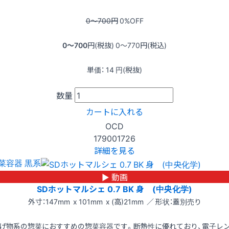
0〜700
円
0
%OFF
0〜700
円(税抜)
0〜770
円(税込)
単価：
14
円(税抜)
数量
カートに入れる
OCD
179001726
詳細を見る
菜容器 黒系
▶ 動画
SDホットマルシェ 0.7 BK 身 (中央化学)
外寸：147mm x 101mm x (高)21mm ／ 形状：蓋別売り
げ物系の惣菜におすすめの惣菜容器です。断熱性に優れており、電子レ