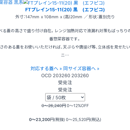
菜容器 黒系
FTプレイン15-11(20) 黒 (エフピコ)
外寸：147mm x 108mm x (高)20mm ／ 形状：蓋別売り
べる蓋の高さで盛り付け自在。レンジ加熱対応で液漏れ対策もばっちり
番惣菜容器です。
さのある蓋をお使いいただければ、天ぷらや唐揚げ等、立体感を見せた
ニ…
対応する蓋へ »
同サイズ容器へ »
OCD
203260
203260
受発注
受発注
0〜26,240
円
0〜12
%OFF
0〜23,200
円(税抜)
0〜25,520
円(税込)