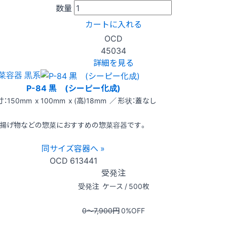
数量
カートに入れる
OCD
45034
詳細を見る
菜容器 黒系
P-84 黒 (シーピー化成)
：150mm x 100mm x (高)18mm ／ 形状：蓋なし
揚げ物などの惣菜におすすめの惣菜容器です。
同サイズ容器へ »
OCD
613441
受発注
受発注
ケース / 500枚
0〜7,900
円
0
%OFF