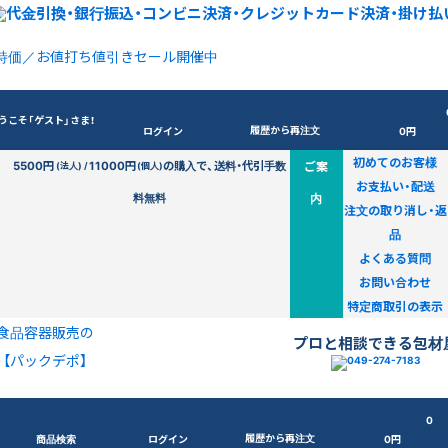
特価／お値打ち値引きセール開催中
うこそ「ゲスト」さま！
履歴から再注文
ログイン
0円
初めてのお客様
5500円
11000円
の購入で、送料・代引手数
ご案
(法人) /
(個人)
お支払い・配送
料無料
内
注文の取り消し・返
品
よくある質問
お問い合わせ
特定商取引の表示
食品容器販売の
プロと相談できる包材
【パックデポ】
0
履歴から再注文
商品検索
ログイン
0円