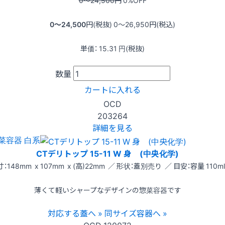
0〜24,500
円
0
%OFF
0〜24,500
円(税抜)
0〜26,950
円(税込)
単価：
15.31
円(税抜)
数量
カートに入れる
OCD
203264
詳細を見る
菜容器 白系
CTデリトップ 15-11 W 身 (中央化学)
：148mm x 107mm x (高)22mm ／ 形状：蓋別売り ／ 目安：容量 110ml
薄くて軽いシャープなデザインの惣菜容器です
対応する蓋へ »
同サイズ容器へ »
OCD
120072