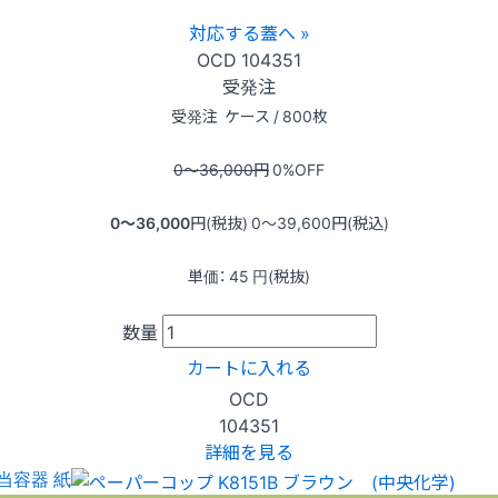
対応する蓋へ »
OCD
104351
受発注
受発注
ケース / 800枚
0〜36,000
円
0
%OFF
0〜36,000
円(税抜)
0〜39,600
円(税込)
単価：
45
円(税抜)
数量
カートに入れる
OCD
104351
詳細を見る
当容器 紙