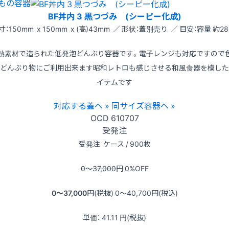
もの容器
BF丼内 3 黒つづみ (シーピー化成)
寸：150mm x 150mm x (高)43mm ／ 形状：蓋別売り ／ 目安：容量 約28
熱素材で造られた低発泡どんぶり容器です。電子レンジも対応ですので
どんぶり物にご利用出来ます昭和レトロも感じさせる和風食器を模した
イテムです
対応する蓋へ »
同サイズ容器へ »
OCD
610707
受発注
受発注
ケース / 900枚
0〜37,000
円
0
%OFF
0〜37,000
円(税抜)
0〜40,700
円(税込)
単価：
41.11
円(税抜)