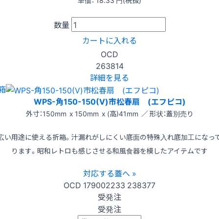
数量
カートに入れる
OCD
263814
詳細を見る
箱
WPS-角150-150(V)市松春扇 (エフピコ)
外寸：150mm x 150mm x (高)41mm ／ 形状：蓋別売り
広い用途に使える折箱。汁漏れがしにくい底面の特殊入れ底加工になっ
ります。昭和レトロも感じさせる和風食器を模したアイテムです
対応する蓋へ »
OCD
179002233
238377
受発注
受発注