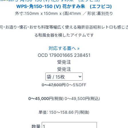
WPS-角150-150 (V) 花かすみ朱 (エフピコ)
外寸：150mm x 150mm x (高)41mm ／ 形状：蓋別売り
司・お造り・懐石・おせち料理等幅広く使える箱折容器昭和レトロも感じ
る和風食器を模したアイテムです
対応する蓋へ »
OCD
179001665
238451
受発注
受発注
0〜47,600
円
0〜5
%OFF
0〜45,000
円(税抜)
0〜49,500
円(税込)
単価：
150〜158.66
円(税抜)
数量