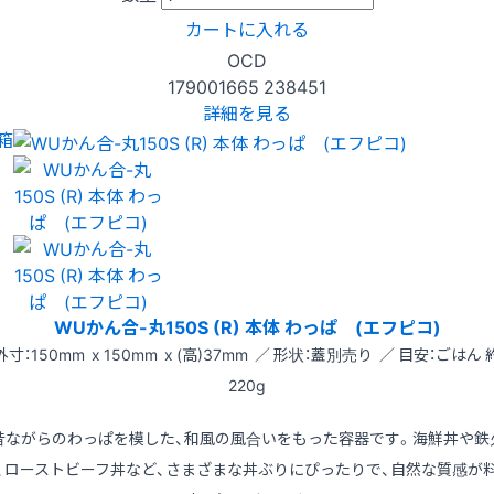
カートに入れる
OCD
179001665
238451
詳細を見る
箱
WUかん合-丸150S (R) 本体 わっぱ (エフピコ)
外寸：150mm x 150mm x (高)37mm ／ 形状：蓋別売り ／ 目安：ごはん 
220g
昔ながらのわっぱを模した、和風の風合いをもった容器です。海鮮丼や鉄
、ローストビーフ丼など、さまざまな丼ぶりにぴったりで、自然な質感が