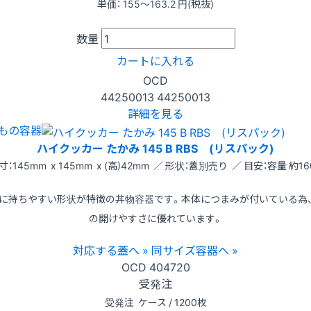
単価：
155〜163.2
円(税抜)
数量
カートに入れる
OCD
44250013
44250013
詳細を見る
もの容器
ハイクッカー たかみ 145 B RBS (リスパック)
寸：145mm x 145mm x (高)42mm ／ 形状：蓋別売り ／ 目安：容量 約16
に持ちやすい形状が特徴の丼物容器です。本体につまみが付いている為
の開けやすさに優れています。
対応する蓋へ »
同サイズ容器へ »
OCD
404720
受発注
受発注
ケース / 1200枚