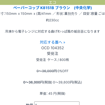
エコ
ペーパーコップ K8151B ブラウン (中央化学)
寸：150mm x 150mm x (高)41mm ／ 形状：蓋別売り ／ 目安：容量 ご
約230cc
冷凍から電子レンジに対応する曲げわっぱ風の紙容器になります
対応する蓋へ »
OCD
104352
受発注
受発注
ケース / 800枚
0〜36,000
円
0
%OFF
0〜36,000
円(税抜)
0〜39,600
円(税込)
単価：
45
円(税抜)
数量