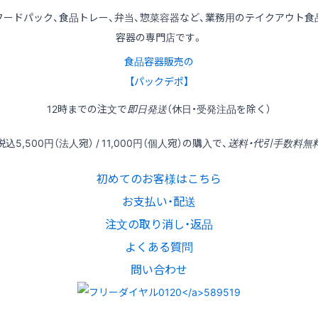
フードパック、食品トレー、弁当、惣菜容器など、業務用のテイクアウト食
容器の専門店です。
食品容器販売の
【パックデポ】
12時
までの
注文
で
即日発送
（休日・受発注品を除く）
税込
5,500円
（法人宛） /
11,000円
（個人宛）の
購入
で、
送料・代引手数料無
初めてのお客様はこちら
お支払い・配送
注文の取り消し・返品
よくある質問
問い合わせ