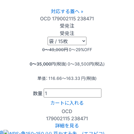
対応する蓋へ »
OCD
179002115
238471
受発注
受発注
0〜49,000
円
0〜29
%OFF
0〜35,000
円(税抜)
0〜38,500
円(税込)
単価：
116.66〜163.33
円(税抜)
数量
カートに入れる
OCD
179002115
238471
詳細を見る
箱