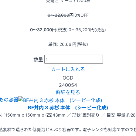
受発注
ケース / 1200枚
0〜32,000
円
0
%OFF
0〜32,000
円(税抜)
0〜35,200
円(税込)
単価：
26.66
円(税抜)
数量
カートに入れる
OCD
240054
詳細を見る
もの容器
BF丼内 3 赤杉 本体 (シーピー化成)
寸：150mm x 150mm x (高)43mm ／ 形状：蓋別売り ／ 目安：容量 約28
熱素材で造られた低発泡どんぶり容器です。電子レンジも対応ですので