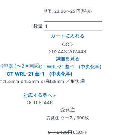
単価：
23.66〜25
円(税抜)
数量
カートに入れる
OCD
202443
202443
詳細を見る
当容器 1〜2区画
CT WRL-21 蓋-1 (中央化学)
：153mm x 153mm x (高)38mm ／ 形状：蓋
対応する身へ »
OCD
51446
受発注
受発注
ケース / 600枚
0〜12,100
円
0
%OFF