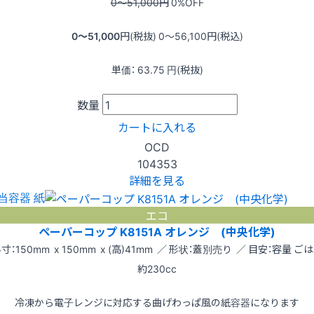
0〜51,000
円
0
%OFF
0〜51,000
円(税抜)
0〜56,100
円(税込)
単価：
63.75
円(税抜)
数量
カートに入れる
OCD
104353
詳細を見る
当容器 紙
エコ
ペーパーコップ K8151A オレンジ (中央化学)
寸：150mm x 150mm x (高)41mm ／ 形状：蓋別売り ／ 目安：容量 ご
約230cc
冷凍から電子レンジに対応する曲げわっぱ風の紙容器になります