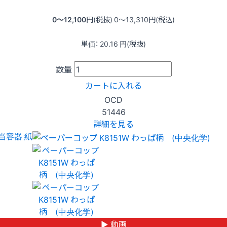
0〜12,100
円(税抜)
0〜13,310
円(税込)
単価：
20.16
円(税抜)
数量
カートに入れる
OCD
51446
詳細を見る
当容器 紙
▶ 動画