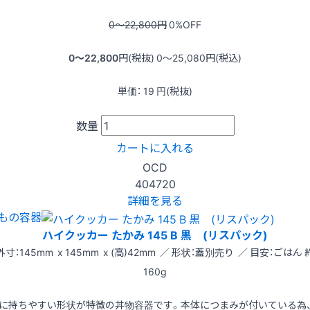
0〜22,800
円
0
%OFF
0〜22,800
円(税抜)
0〜25,080
円(税込)
単価：
19
円(税抜)
数量
カートに入れる
OCD
404720
詳細を見る
もの容器
ハイクッカー たかみ 145 B 黒 (リスパック)
外寸：145mm x 145mm x (高)42mm ／ 形状：蓋別売り ／ 目安：ごはん 
160g
に持ちやすい形状が特徴の丼物容器です。本体につまみが付いている為