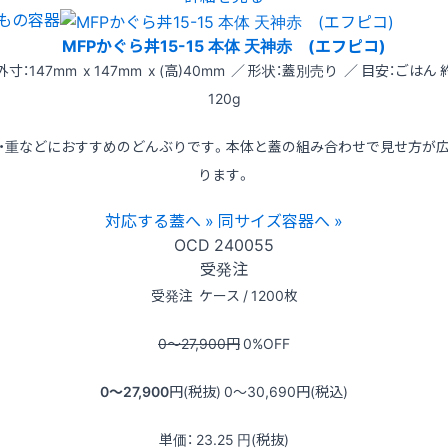
もの容器
MFPかぐら丼15-15 本体 天神赤 (エフピコ)
外寸：147mm x 147mm x (高)40mm ／ 形状：蓋別売り ／ 目安：ごはん 
120g
・重などにおすすめのどんぶりです。本体と蓋の組み合わせで見せ方が
ります。
対応する蓋へ »
同サイズ容器へ »
OCD
240055
受発注
受発注
ケース / 1200枚
0〜27,900
円
0
%OFF
0〜27,900
円(税抜)
0〜30,690
円(税込)
単価：
23.25
円(税抜)