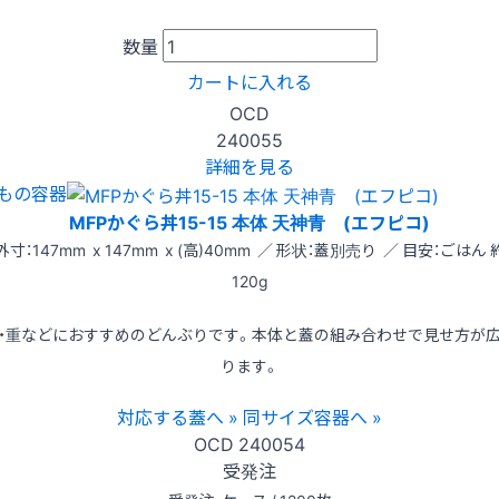
数量
カートに入れる
OCD
240055
詳細を見る
もの容器
MFPかぐら丼15-15 本体 天神青 (エフピコ)
外寸：147mm x 147mm x (高)40mm ／ 形状：蓋別売り ／ 目安：ごはん 
120g
・重などにおすすめのどんぶりです。本体と蓋の組み合わせで見せ方が
ります。
対応する蓋へ »
同サイズ容器へ »
OCD
240054
受発注