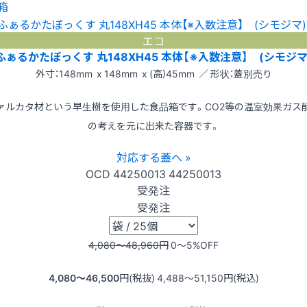
箱
エコ
ふぁるかたぼっくす 丸148XH45 本体【※入数注意】 (シモジマ
外寸：148mm x 148mm x (高)45mm ／ 形状：蓋別売り
ァルカタ材という早生樹を使用した食品箱です。CO2等の温室効果ガス
の考えを元に出来た容器です。
対応する蓋へ »
OCD
44250013
44250013
受発注
受発注
4,080〜48,960
円
0〜5
%OFF
4,080〜46,500
円(税抜)
4,488〜51,150
円(税込)