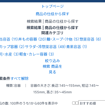
トップページ
商品の仕様から探す
検索結果 | 商品の仕様から探す
検索結果 | 商品の仕様から探す
関連カテゴリ
当容器
（11）
丼もの容器
（20）
麺・スープ・汁物
（5）
惣菜容器
（6）
カップ容器
（2）
サラダ・冷惣菜容器
（49）
青果容器
（1）
司・水産
（3）
軽食・カレー容器
（3）
絞り込み
検索
商品を
見る
索条件
すべて解除
種類：容器 ｜ 容器の大きさ：長辺：145〜155mm, 短辺：145〜
155mm, 高さ：35〜45mm
品の数:
100
件のうち1から60件を表示中