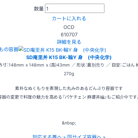
数量
カートに入れる
OCD
610707
詳細を見る
もの容器
SD庵里丼 K15 BK-輪Y 身 (中央化学)
外寸：148mm x 148mm x (高)43mm ／ 形状：蓋別売り ／ 目安：ごはん 
270g
素朴なぬくもりを表現した丸みのあるどんぶり容器です
容器の変更で料理の魅力を高める『パケチェン 麻婆丼編』もご紹介中です
&nbsp;
対応する蓋へ »
同サイズ容器へ »