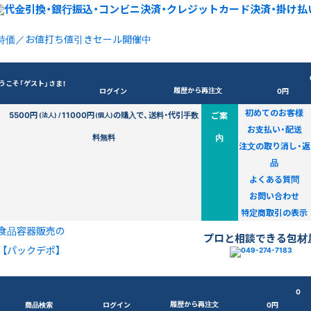
特価／お値打ち値引きセール開催中
うこそ「ゲスト」さま！
履歴から再注文
ログイン
0円
初めてのお客様
5500円
11000円
の購入で、送料・代引手数
ご案
(法人) /
(個人)
お支払い・配送
料無料
内
注文の取り消し・返
品
よくある質問
お問い合わせ
特定商取引の表示
食品容器販売の
プロと相談できる包材
【パックデポ】
0
履歴から再注文
商品検索
ログイン
0円