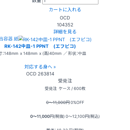
カートに入れる
OCD
104352
詳細を見る
当容器 紙
RK-142中皿-1 PPNT (エフピコ)
：148mm x 148mm x (高)40mm ／ 形状：中皿
対応する身へ »
OCD
263814
受発注
受発注
ケース / 600枚
0〜11,000
円
0
%OFF
0〜11,000
円(税抜)
0〜12,100
円(税込)
単価：
18.33
円(税抜)