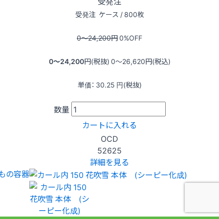
受発注
受発注
ケース / 800枚
0〜24,200
円
0
%OFF
0〜24,200
円(税抜)
0〜26,620
円(税込)
単価：
30.25
円(税抜)
数量
カートに入れる
OCD
52625
詳細を見る
もの容器