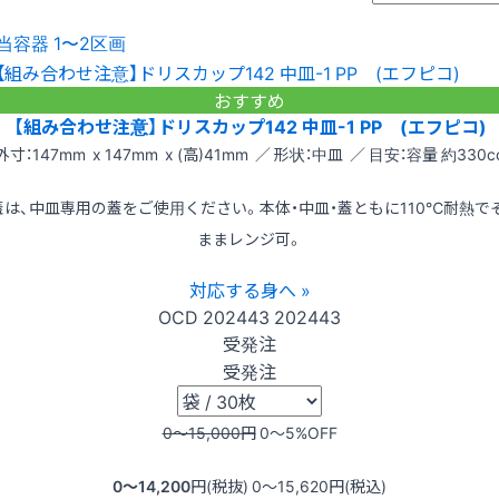
当容器 1〜2区画
おすすめ
【組み合わせ注意】ドリスカップ142 中皿-1 PP (エフピコ)
外寸：147mm x 147mm x (高)41mm ／ 形状：中皿 ／ 目安：容量 約330c
蓋は、中皿専用の蓋をご使用ください。本体・中皿・蓋ともに110℃耐熱で
ままレンジ可。
対応する身へ »
OCD
202443
202443
受発注
受発注
0〜15,000
円
0〜5
%OFF
0〜14,200
円(税抜)
0〜15,620
円(税込)