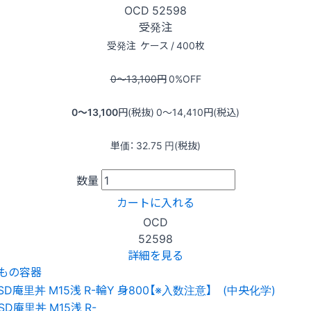
OCD
52598
受発注
受発注
ケース / 400枚
0〜13,100
円
0
%OFF
0〜13,100
円(税抜)
0〜14,410
円(税込)
単価：
32.75
円(税抜)
数量
カートに入れる
OCD
52598
詳細を見る
もの容器