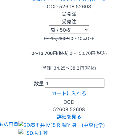
OCD
52608
52608
受発注
受発注
0〜15,280
円
0〜10
%OFF
0〜13,700
円(税抜)
0〜15,070
円(税込)
単価：
34.25〜38.2
円(税抜)
数量
カートに入れる
OCD
52608
52608
詳細を見る
もの容器