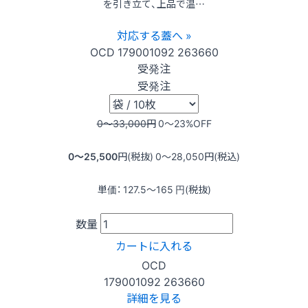
を引き立て、上品で温…
対応する蓋へ »
OCD
179001092
263660
受発注
受発注
0〜33,000
円
0〜23
%OFF
0〜25,500
円(税抜)
0〜28,050
円(税込)
単価：
127.5〜165
円(税抜)
数量
カートに入れる
OCD
179001092
263660
詳細を見る