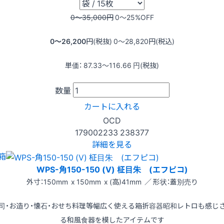
0〜35,000
円
0〜25
%OFF
0〜26,200
円(税抜)
0〜28,820
円(税込)
単価：
87.33〜116.66
円(税抜)
数量
カートに入れる
OCD
179002233
238377
詳細を見る
箱
WPS-角150-150 (V) 柾目朱 (エフピコ)
外寸：150mm x 150mm x (高)41mm ／ 形状：蓋別売り
司・お造り・懐石・おせち料理等幅広く使える箱折容器昭和レトロも感じ
る和風食器を模したアイテムです