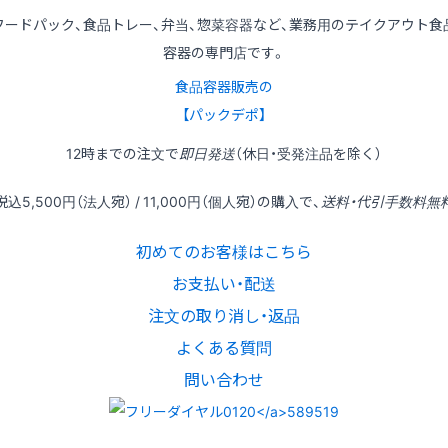
フードパック、食品トレー、弁当、惣菜容器など、業務用のテイクアウト食
容器の専門店です。
食品容器販売の
【パックデポ】
12時
までの
注文
で
即日発送
（休日・受発注品を除く）
税込
5,500円
（法人宛） /
11,000円
（個人宛）の
購入
で、
送料・代引手数料無
初めてのお客様はこちら
お支払い・配送
注文の取り消し・返品
よくある質問
問い合わせ