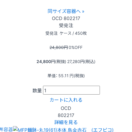
同サイズ容器へ »
OCD
802217
受発注
受発注
ケース / 450枚
24,800
円
0
%OFF
24,800
円(税抜)
27,280
円(税込)
単価：
55.11
円(税抜)
数量
カートに入れる
OCD
802217
詳細を見る
丼容器