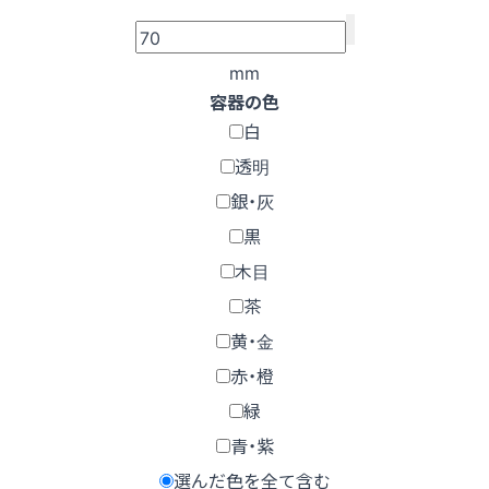
mm
容器の色
白
透明
銀・灰
黒
木目
茶
黄・金
赤・橙
緑
青・紫
選んだ色を全て含む