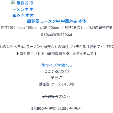
麺容器 ラーメン中 中華外赤 本体
外寸：190mm x 190mm x (高)70mm ／ 形状：蓋なし ／ 目安：満杯容量
930cc(実用670cc)
ものはもちろん、ラーメンや蕎麦などの麺類にも使える丼容器です。昭
トロも感じさせる中華風陶器を模したアイテムです
同サイズ容器へ »
OCD
802216
受発注
受発注
ケース / 450枚
24,800
円
0
%OFF
24,800
円(税抜)
27,280
円(税込)