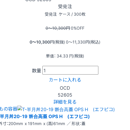
受発注
受発注
ケース / 300枚
0〜10,300
円
0
%OFF
0〜10,300
円(税抜)
0〜11,330
円(税込)
単価：
34.33
円(税抜)
数量
カートに入れる
OCD
52605
詳細を見る
もの容器
-半月丼20-19 嵌合高蓋 OPS H (エフピコ)
外寸：200mm x 191mm x (高)61mm ／ 形状：蓋