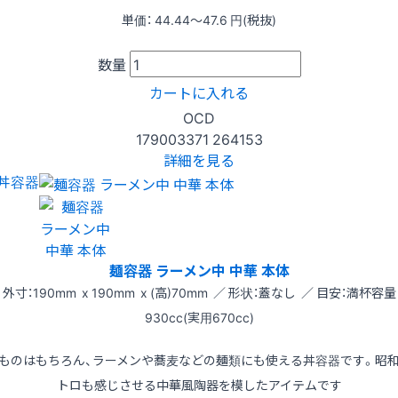
単価：
44.44〜47.6
円(税抜)
数量
カートに入れる
OCD
179003371
264153
詳細を見る
丼容器
麺容器 ラーメン中 中華 本体
外寸：190mm x 190mm x (高)70mm ／ 形状：蓋なし ／ 目安：満杯容量
930cc(実用670cc)
ものはもちろん、ラーメンや蕎麦などの麺類にも使える丼容器です。昭
トロも感じさせる中華風陶器を模したアイテムです