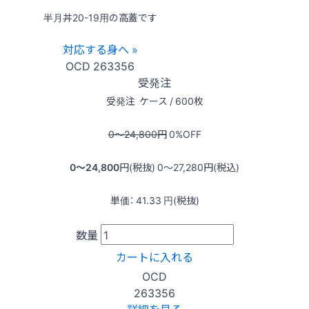
半月丼20-19用の高蓋です
対応する身へ »
OCD
263356
受発注
受発注
ケース / 600枚
0〜24,800
円
0
%OFF
0〜24,800
円(税抜)
0〜27,280
円(税込)
単価：
41.33
円(税抜)
数量
カートに入れる
OCD
263356