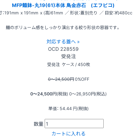
MFP麺鉢-丸19(61)本体 鳥金赤石 (エフピコ)
：191mm x 191mm x (高)61mm ／ 形状：蓋別売り ／ 目安：約480cc
麺のボリューム感をしっかり演出する絞り形状の容器です。
対応する蓋へ »
OCD
228559
受発注
受発注
ケース / 450枚
0〜24,500
円
0
%OFF
0〜24,500
円(税抜)
0〜26,950
円(税込)
単価：
54.44
円(税抜)
数量
カートに入れる