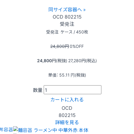
同サイズ容器へ »
OCD
802215
受発注
受発注
ケース / 450枚
24,800
円
0
%OFF
24,800
円(税抜)
27,280
円(税込)
単価：
55.11
円(税抜)
数量
カートに入れる
OCD
802215
詳細を見る
丼容器