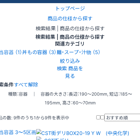
トップページ
商品の仕様から探す
検索結果 | 商品の仕様から探す
検索結果 | 商品の仕様から探す
関連カテゴリ
当容器
（1）
丼もの容器
（3）
麺・スープ・汁物
（5）
絞り込み
検索
商品を
見る
索条件
すべて解除
種類：容器 ｜ 容器の大きさ：長辺：190〜200mm, 短辺：185〜
195mm, 高さ：60〜70mm
品の数:
9
件のうち1から9件を表示中
当容器 3〜5区画