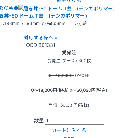
詳細を見る
もの容器
き丼-50 ドーム T蓋 (デンカポリマー)
：193mm x 193mm x (高)65mm ／ 形状：蓋
対応する身へ »
OCD
801331
受発注
受発注
ケース / 600枚
0〜18,200
円
0
%OFF
0〜18,200
円(税抜)
0〜20,020
円(税込)
単価：
30.33
円(税抜)
数量
カートに入れる