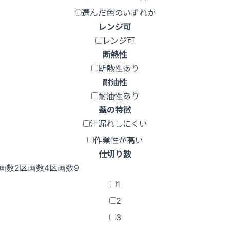
選んだ色のいずれか
レンジ可
レンジ可
断熱性
断熱性あり
耐油性
耐油性あり
蓋の特徴
汁漏れしにくい
作業性が高い
仕切り数
画数2
区画数4
区画数9
1
2
3