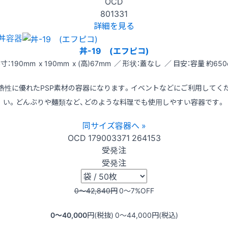
OCD
801331
詳細を見る
丼容器
丼-19 (エフピコ)
寸：190mm x 190mm x (高)67mm ／ 形状：蓋なし ／ 目安：容量 約650
熱性に優れたPSP素材の容器になります。イベントなどにご利用してく
い。どんぶりや麺類など、どのような料理でも使用しやすい容器です。
同サイズ容器へ »
OCD
179003371
264153
受発注
受発注
0〜42,840
円
0〜7
%OFF
0〜40,000
円(税抜)
0〜44,000
円(税込)