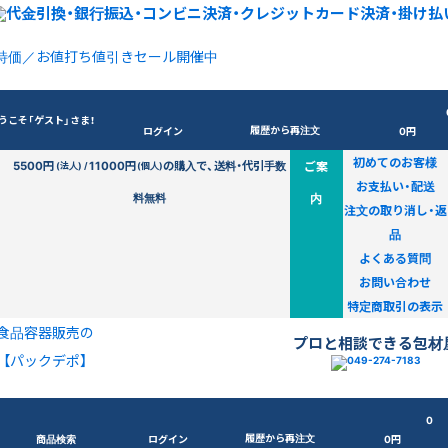
特価／お値打ち値引きセール開催中
うこそ「ゲスト」さま！
履歴から再注文
ログイン
0円
初めてのお客様
5500円
11000円
の購入で、送料・代引手数
ご案
(法人) /
(個人)
お支払い・配送
料無料
内
注文の取り消し・返
品
よくある質問
お問い合わせ
特定商取引の表示
食品容器販売の
プロと相談できる包材
【パックデポ】
0
履歴から再注文
商品検索
ログイン
0円