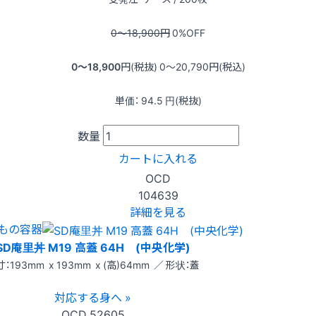
0〜18,900
円
0
%OFF
0〜18,900
円(税抜)
0〜20,790
円(税込)
単価：
94.5
円(税抜)
数量
カートに入れる
OCD
104639
詳細を見る
もの容器
SD庵里丼 M19 高蓋 64H (中央化学)
：193mm x 193mm x (高)64mm ／ 形状：蓋
対応する身へ »
OCD
52605