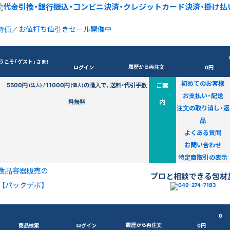
特価／お値打ち値引きセール開催中
うこそ「ゲスト」さま！
履歴から再注文
ログイン
0円
初めてのお客様
5500円
11000円
の購入で、送料・代引手数
ご案
(法人) /
(個人)
お支払い・配送
料無料
内
注文の取り消し・返
品
よくある質問
お問い合わせ
特定商取引の表示
食品容器販売の
プロと相談できる包材
【パックデポ】
0
履歴から再注文
商品検索
ログイン
0円