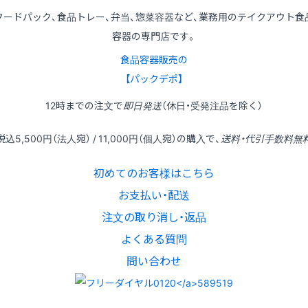
フードパック、食品トレー、弁当、惣菜容器など、業務用のテイクアウト食
容器の専門店です。
食品容器販売の
【パックデポ】
12時
までの
注文
で
即日発送
（休日・受発注品を除く）
税込
5,500円
（法人宛） /
11,000円
（個人宛）の
購入
で、
送料・代引手数料無
初めてのお客様はこちら
お支払い・配送
注文の取り消し・返品
よくある質問
問い合わせ