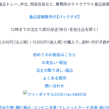
食品トレー、弁当、惣菜容器など、業務用のテイクアウト食品容
食品容器販売の【パックデポ】
12時
までの
注文
で
即日発送
（休日・受発注品を除く）
5,500円
（法人宛） /
11,000円
（個人宛）の
購入
で、
送料・代引手数
初めてのお客様はこちら
お支払い・配送
注文の取り消し・返品
よくある質問
問い合わせ