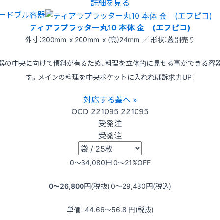
詳細を見る
ードブル容器
ティアラプラッター丸10 本体 金 (エフピコ)
外寸：200mm x 200mm x (高)24mm ／ 形状：蓋別売り
器の中央に向けて傾斜が有るため、料理を立体的に見せる事ができる容
す。メインの料理を中央ポケットに入れれば訴求力UP！
対応する蓋へ »
OCD
221095
221095
受発注
受発注
0〜34,080
円
0〜21
%OFF
0〜26,800
円(税抜)
0〜29,480
円(税込)
単価：
44.66〜56.8
円(税抜)