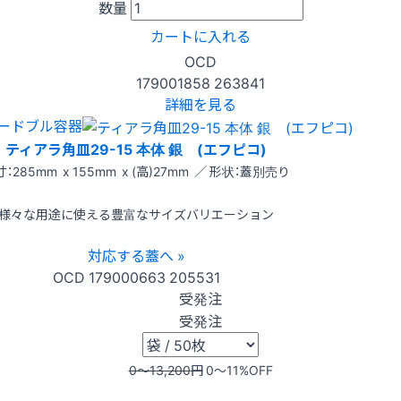
数量
カートに入れる
OCD
179001858
263841
詳細を見る
ードブル容器
ティアラ角皿29-15 本体 銀 (エフピコ)
：285mm x 155mm x (高)27mm ／ 形状：蓋別売り
様々な用途に使える豊富なサイズバリエーション
対応する蓋へ »
OCD
179000663
205531
受発注
受発注
0〜13,200
円
0〜11
%OFF