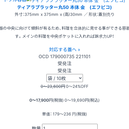
ティアラプラッター丸50 本体 金 (エフピコ)
外寸：375mm x 375mm x (高)30mm ／ 形状：蓋別売り
器の中央に向けて傾斜が有るため、料理を立体的に見せる事ができる容
す。メインの料理を中央ポケットに入れれば訴求力UP！
対応する蓋へ »
OCD
179000735
221101
受発注
受発注
0〜23,600
円
0〜24
%OFF
0〜17,900
円(税抜)
0〜19,690
円(税込)
単価：
179〜236
円(税抜)
数量