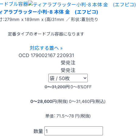
ードブル容器
ィアラプラッター小判-8 本体 金 (エフピコ)
：279mm x 189mm x (高)31mm ／ 形状：蓋別売り
定番タイプのオードブル容器になります
対応する蓋へ »
OCD
179002167
220931
受発注
受発注
0〜31,200
円
0〜8
%OFF
0〜28,600
円(税抜)
0〜31,460
円(税込)
単価：
71.5〜78
円(税抜)
数量