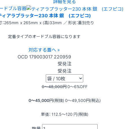
詳細を見る
ードブル容器
ティアラプラッター230 本体 銀 (エフピコ)
：265mm x 265mm x (高)33mm ／ 形状：蓋別売り
定番タイプのオードブル容器になります
対応する蓋へ »
OCD
179003017
220959
受発注
受発注
0〜48,000
円
0〜6
%OFF
0〜45,000
円(税抜)
0〜49,500
円(税込)
単価：
112.5〜120
円(税抜)
数量