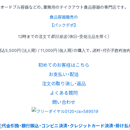
オードブル容器などの、業務用のテイクアウト食品容器の専門店です。
食品容器販売の
【パックデポ】
12時
までの
注文
で
即日発送
（休日・受発注品を除く）
税込
5,500円
（法人宛） /
11,000円
（個人宛）の
購入
で、
送料・代引手数料無
初めてのお客様はこちら
お支払い・配送
注文の取り消し・返品
よくある質問
問い合わせ