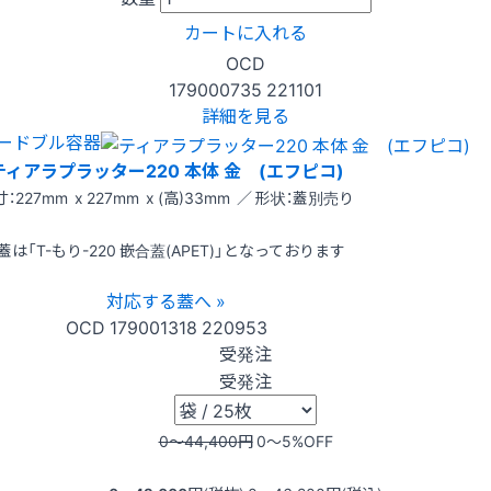
カートに入れる
OCD
179000735
221101
詳細を見る
ードブル容器
ティアラプラッター220 本体 金 (エフピコ)
：227mm x 227mm x (高)33mm ／ 形状：蓋別売り
蓋は「T-もり-220 嵌合蓋(APET)」となっております
対応する蓋へ »
OCD
179001318
220953
受発注
受発注
0〜44,400
円
0〜5
%OFF