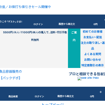
特価／お値打ち値引きセール開催中
うこそ「ゲスト」さま！
履歴から再注文
ログイン
0円
初めてのお客様
5500円
11000円
の購入で、送料・代引手数
ご案
(法人) /
(個人)
お支払い・配送
料無料
内
注文の取り消し・返
品
よくある質問
お問い合わせ
特定商取引の表示
食品容器販売の
プロと相談できる包材
【パックデポ】
0
履歴から再注文
商品検索
ログイン
0円
トップページ