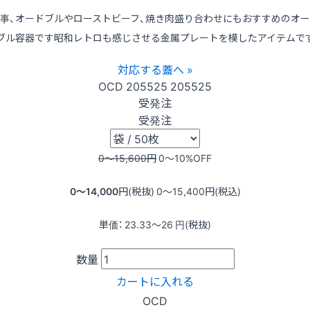
事、オードブルやローストビーフ、焼き肉盛り合わせにもおすすめのオ
ブル容器です昭和レトロも感じさせる金属プレートを模したアイテムで
対応する蓋へ »
OCD
205525
205525
受発注
受発注
0〜15,600
円
0〜10
%OFF
0〜14,000
円(税抜)
0〜15,400
円(税込)
単価：
23.33〜26
円(税抜)
数量
カートに入れる
OCD