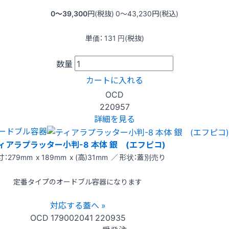
0〜39,300
円(税抜)
0〜43,230
円(税込)
単価：
131
円(税抜)
数量
カートに入れる
OCD
220957
詳細を見る
ードブル容器
ィアラプラッター小判-8 本体 銀 (エフピコ)
：279mm x 189mm x (高)31mm ／ 形状：蓋別売り
定番タイプのオードブル容器になります
対応する蓋へ »
OCD
179002041
220935