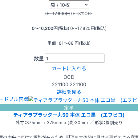
0〜17,600
円
0〜8
%OFF
0〜16,200
円(税抜)
0〜17,820
円(税込)
単価：
81〜88
円(税抜)
数量
カートに入れる
OCD
221100
221100
詳細を見る
ードブル容器
定番
ティアラプラッター丸50 本体 エコ黒 (エフピコ)
外寸：375mm x 375mm x (高)30mm ／ 形状：蓋別売り
器の中央に向けて傾斜が有るため、料理を立体的に見せる事ができる容