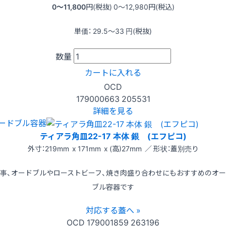
0〜11,800
円(税抜)
0〜12,980
円(税込)
単価：
29.5〜33
円(税抜)
数量
カートに入れる
OCD
179000663
205531
詳細を見る
ードブル容器
ティアラ角皿22-17 本体 銀 (エフピコ)
外寸：219mm x 171mm x (高)27mm ／ 形状：蓋別売り
事、オードブルやローストビーフ、焼き肉盛り合わせにもおすすめのオ
ブル容器です
対応する蓋へ »
OCD
179001859
263196