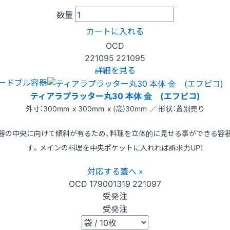
数量
カートに入れる
OCD
221095
221095
詳細を見る
ードブル容器
ティアラプラッター丸30 本体 金 (エフピコ)
外寸：300mm x 300mm x (高)30mm ／ 形状：蓋別売り
器の中央に向けて傾斜が有るため、料理を立体的に見せる事ができる容
す。メインの料理を中央ポケットに入れれば訴求力UP！
対応する蓋へ »
OCD
179001319
221097
受発注
受発注