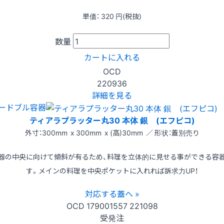
単価：
320
円(税抜)
数量
カートに入れる
OCD
220936
詳細を見る
ードブル容器
ティアラプラッター丸30 本体 銀 (エフピコ)
外寸：300mm x 300mm x (高)30mm ／ 形状：蓋別売り
器の中央に向けて傾斜が有るため、料理を立体的に見せる事ができる容
す。メインの料理を中央ポケットに入れれば訴求力UP！
対応する蓋へ »
OCD
179001557
221098
受発注