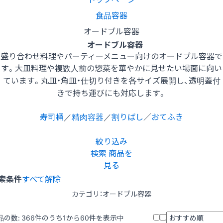
食品容器
オードブル容器
オードブル容器
盛り合わせ料理やパーティーメニュー向けのオードブル容器で
す。大皿料理や複数人前の惣菜を華やかに見せたい場面に向い
ています。丸皿・角皿・仕切り付きを各サイズ展開し、透明蓋付
きで持ち運びにも対応します。
寿司桶
／
精肉容器
／
割りばし
／
おてふき
絞り込み
検索
商品を
見る
索条件
すべて解除
カテゴリ：オードブル容器
品の数:
366
件のうち1から60件を表示中