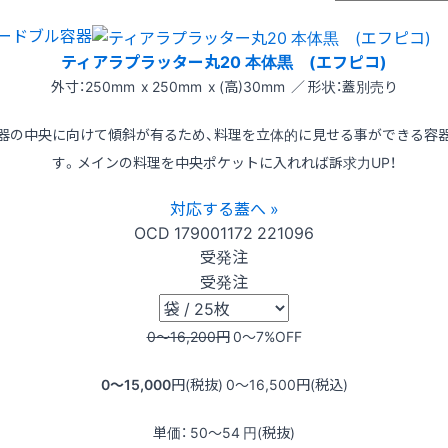
ードブル容器
ティアラプラッター丸20 本体黒 (エフピコ)
外寸：250mm x 250mm x (高)30mm ／ 形状：蓋別売り
器の中央に向けて傾斜が有るため、料理を立体的に見せる事ができる容
す。メインの料理を中央ポケットに入れれば訴求力UP！
対応する蓋へ »
OCD
179001172
221096
受発注
受発注
0〜16,200
円
0〜7
%OFF
0〜15,000
円(税抜)
0〜16,500
円(税込)
単価：
50〜54
円(税抜)