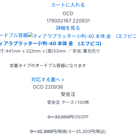
カートに入れる
OCD
179002167
220931
詳細を見る
ードブル容器
ィアラプラッター小判-40 本体 金 (エフピコ)
寸：441mm x 322mm x (高)33mm ／ 形状：蓋別売り
定番タイプのオードブル容器になります
対応する蓋へ »
OCD
220936
受発注
受発注
ケース / 100枚
0〜32,000
円
0
%OFF
0〜32,000
円(税抜)
0〜35,200
円(税込)