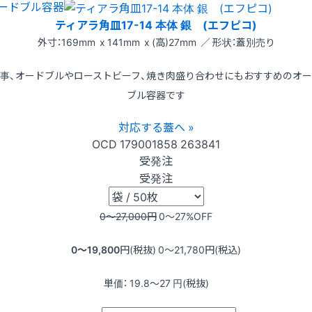
ードブル容器
ティアラ角皿17-14 本体 銀 (エフピコ)
外寸：169mm x 141mm x (高)27mm ／ 形状：蓋別売り
事、オードブルやローストビーフ、焼き肉盛り合わせにもおすすめのオ
ブル容器です
対応する蓋へ »
OCD
179001858
263841
受発注
受発注
0〜27,000
円
0〜27
%OFF
0〜19,800
円(税抜)
0〜21,780
円(税込)
単価：
19.8〜27
円(税抜)