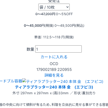
受発注
0〜47,200
円
0〜5
%OFF
0〜45,000
円(税抜)
0〜49,500
円(税込)
単価：
112.5〜118
円(税抜)
数量
カートに入れる
OCD
179002189
220955
詳細を見る
ードブル容器
ティアラプラッター240 本体 金 (エフピコ)
外寸：297mm x 297mm x (高)33mm ／ 形状：蓋別売り
器の中央に向けて傾斜が有るため、料理を立体的に見せる事ができる容