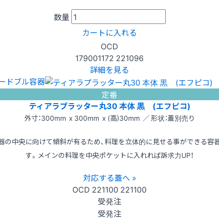
数量
カートに入れる
OCD
179001172
221096
詳細を見る
ードブル容器
定番
ティアラプラッター丸30 本体 黒 (エフピコ)
外寸：300mm x 300mm x (高)30mm ／ 形状：蓋別売り
器の中央に向けて傾斜が有るため、料理を立体的に見せる事ができる容
す。メインの料理を中央ポケットに入れれば訴求力UP！
対応する蓋へ »
OCD
221100
221100
受発注
受発注