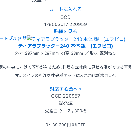
カートに入れる
OCD
179003017
220959
詳細を見る
ードブル容器
ティアラプラッター240 本体 銀 (エフピコ)
外寸：297mm x 297mm x (高)33mm ／ 形状：蓋別売り
器の中央に向けて傾斜が有るため、料理を立体的に見せる事ができる容
す。メインの料理を中央ポケットに入れれば訴求力UP！
対応する蓋へ »
OCD
220957
受発注
受発注
ケース / 300枚
0〜39,300
円
0
%OFF