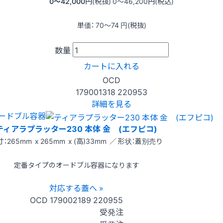
0〜42,000
円(税抜)
0〜46,200
円(税込)
単価：
70〜74
円(税抜)
数量
カートに入れる
OCD
179001318
220953
詳細を見る
ードブル容器
ティアラプラッター230 本体 金 (エフピコ)
：265mm x 265mm x (高)33mm ／ 形状：蓋別売り
定番タイプのオードブル容器になります
対応する蓋へ »
OCD
179002189
220955
受発注