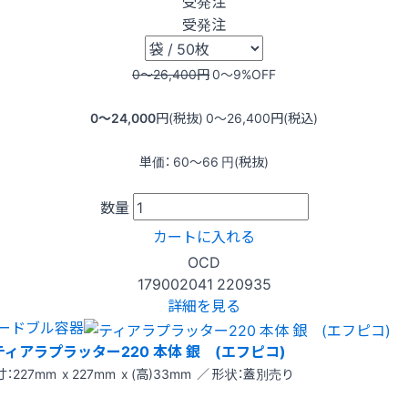
受発注
受発注
0〜26,400
円
0〜9
%OFF
0〜24,000
円(税抜)
0〜26,400
円(税込)
単価：
60〜66
円(税抜)
数量
カートに入れる
OCD
179002041
220935
詳細を見る
ードブル容器
ティアラプラッター220 本体 銀 (エフピコ)
：227mm x 227mm x (高)33mm ／ 形状：蓋別売り