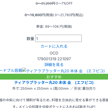
0〜21,200
円
0〜7
%OFF
0〜19,800
円(税抜)
0〜21,780
円(税込)
単価：
99〜106
円(税抜)
数量
カートに入れる
OCD
179001319
221097
詳細を見る
ードブル容器
おすすめ
ティアラプラッター丸20 本体 金 (エフピコ)
外寸：250mm x 250mm x (高)30mm ／ 形状：蓋別売り
器の中央に向けて傾斜が有るため、料理を立体的に見せる事ができる容
す。メインの料理を中央ポケットに入れれば訴求力UP！