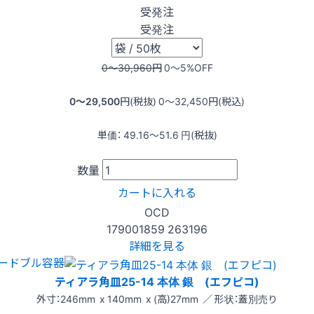
受発注
受発注
0〜30,960
円
0〜5
%OFF
0〜29,500
円(税抜)
0〜32,450
円(税込)
単価：
49.16〜51.6
円(税抜)
数量
カートに入れる
OCD
179001859
263196
詳細を見る
ードブル容器
ティアラ角皿25-14 本体 銀 (エフピコ)
外寸：246mm x 140mm x (高)27mm ／ 形状：蓋別売り