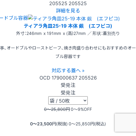
205525
205525
詳細を見る
ードブル容器
ティアラ角皿25-19 本体 銀 (エフピコ)
外寸：246mm x 191mm x (高)27mm ／ 形状：蓋別売り
事、オードブルやローストビーフ、焼き肉盛り合わせにもおすすめのオ
ブル容器です
対応する蓋へ »
OCD
179000637
205526
受発注
受発注
0〜25,800
円
0〜9
%OFF
0〜23,500
円(税抜)
0〜25,850
円(税込)