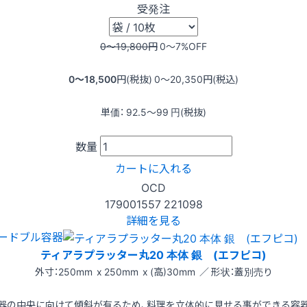
受発注
0〜19,800
円
0〜7
%OFF
0〜18,500
円(税抜)
0〜20,350
円(税込)
単価：
92.5〜99
円(税抜)
数量
カートに入れる
OCD
179001557
221098
詳細を見る
ードブル容器
ティアラプラッター丸20 本体 銀 (エフピコ)
外寸：250mm x 250mm x (高)30mm ／ 形状：蓋別売り
器の中央に向けて傾斜が有るため、料理を立体的に見せる事ができる容