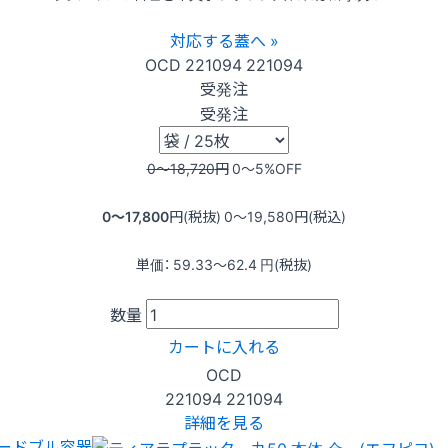
対応する蓋へ »
OCD
221094
221094
受発注
受発注
0〜18,720
円
0〜5
%OFF
0〜17,800
円(税抜)
0〜19,580
円(税込)
単価：
59.33〜62.4
円(税抜)
数量
カートに入れる
OCD
221094
221094
詳細を見る
ードブル容器