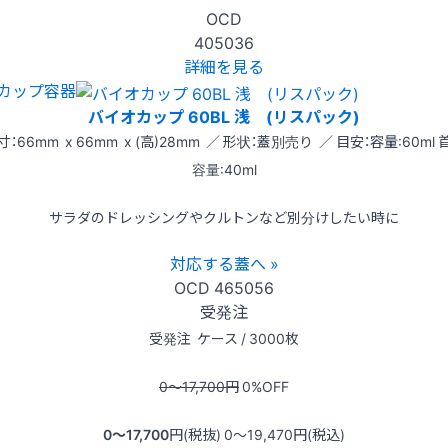
OCD
405036
詳細を見る
カップ容器
バイオカップ 60BL 浅 (リスパック)
寸：66mm x 66mm x (高)28mm ／ 形状：蓋別売り ／ 目安：容量:60ml 
容量:40ml
サラダのドレッシングやクルトンなど別分けしたい時に
対応する蓋へ »
OCD
465056
受発注
受発注
ケース / 3000枚
0〜17,700
円
0
%OFF
0〜17,700
円(税抜)
0〜19,470
円(税込)