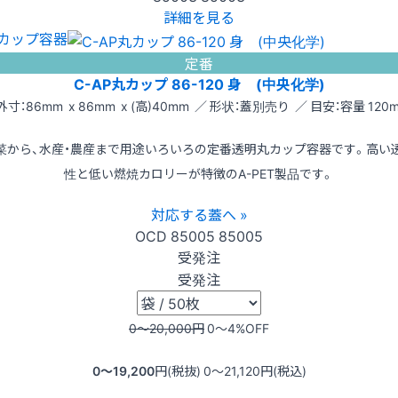
詳細を見る
カップ容器
定番
C-AP丸カップ 86-120 身 (中央化学)
外寸：86mm x 86mm x (高)40mm ／ 形状：蓋別売り ／ 目安：容量 120m
菜から、水産・農産まで用途いろいろの定番透明丸カップ容器です。高い
性と低い燃焼カロリーが特徴のA-PET製品です。
対応する蓋へ »
OCD
85005
85005
受発注
受発注
0〜20,000
円
0〜4
%OFF
0〜19,200
円(税抜)
0〜21,120
円(税込)