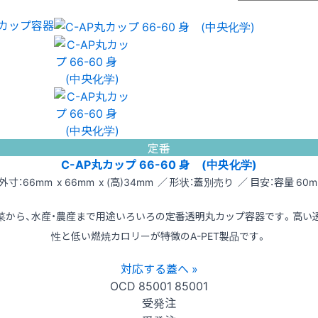
カップ容器
定番
C-AP丸カップ 66-60 身 (中央化学)
外寸：66mm x 66mm x (高)34mm ／ 形状：蓋別売り ／ 目安：容量 60m
菜から、水産・農産まで用途いろいろの定番透明丸カップ容器です。高い
性と低い燃焼カロリーが特徴のA-PET製品です。
対応する蓋へ »
OCD
85001
85001
受発注