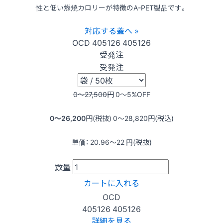
性と低い燃焼カロリーが特徴のA-PET製品です。
対応する蓋へ »
OCD
405126
405126
受発注
受発注
0〜27,500
円
0〜5
%OFF
0〜26,200
円(税抜)
0〜28,820
円(税込)
単価：
20.96〜22
円(税抜)
数量
カートに入れる
OCD
405126
405126
詳細を見る