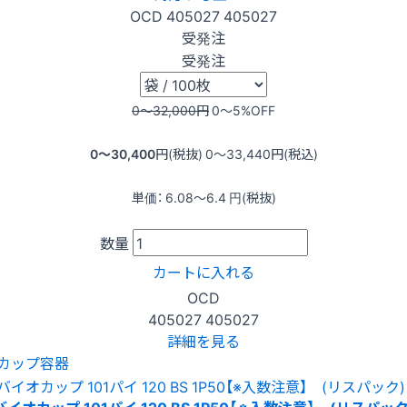
OCD
405027
405027
受発注
受発注
0〜32,000
円
0〜5
%OFF
0〜30,400
円(税抜)
0〜33,440
円(税込)
単価：
6.08〜6.4
円(税抜)
数量
カートに入れる
OCD
405027
405027
詳細を見る
カップ容器