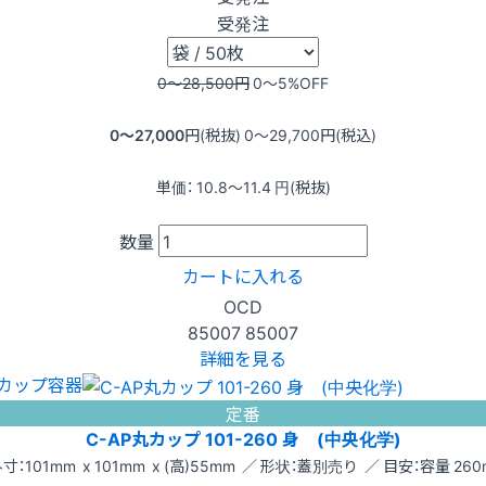
受発注
0〜28,500
円
0〜5
%OFF
0〜27,000
円(税抜)
0〜29,700
円(税込)
単価：
10.8〜11.4
円(税抜)
数量
カートに入れる
OCD
85007
85007
詳細を見る
カップ容器
定番
C-AP丸カップ 101-260 身 (中央化学)
寸：101mm x 101mm x (高)55mm ／ 形状：蓋別売り ／ 目安：容量 260