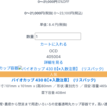
0〜21,000
円
0
%OFF
0〜21,000
円(税抜)
0〜23,100
円(税込)
単価：
8.4
円(税抜)
数量
カートに入れる
OCD
405004
詳細を見る
カップ容器
人気
バイオカップ 430 B【※入数注意】 (リスパック)
寸：101mm x 101mm x (高)80mm ／ 形状：蓋別売り ／ 目安：容量:465
首下容量:408ml
産・農産から惣菜まで用途いろいろの定番透明丸カップ容器です。高い