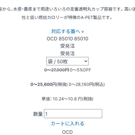
菜から、水産・農産まで用途いろいろの定番透明丸カップ容器です。高い
性と低い燃焼カロリーが特徴のA-PET製品です。
対応する蓋へ »
OCD
85010
85010
受発注
受発注
0〜27,000
円
0〜5
%OFF
0〜25,600
円(税抜)
0〜28,160
円(税込)
単価：
10.24〜10.8
円(税抜)
数量
カートに入れる
OCD