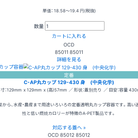
単価：
18.58〜19.4
円(税抜)
数量
カートに入れる
OCD
85011
85011
詳細を見る
カップ容器
定番
C-AP丸カップ 129-430 身 (中央化学)
寸：129mm x 129mm x (高)57mm ／ 形状：蓋別売り ／ 目安：容量 430
菜から、水産・農産まで用途いろいろの定番透明丸カップ容器です。高い
性と低い燃焼カロリーが特徴のA-PET製品です。
対応する蓋へ »
OCD
85012
85012