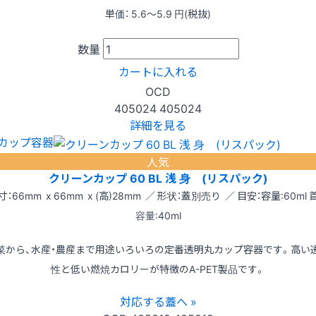
単価：
5.6〜5.9
円(税抜)
数量
カートに入れる
OCD
405024
405024
詳細を見る
カップ容器
人気
クリーンカップ 60 BL 浅 身 (リスパック)
寸：66mm x 66mm x (高)28mm ／ 形状：蓋別売り ／ 目安：容量:60ml 
容量:40ml
菜から、水産・農産まで用途いろいろの定番透明丸カップ容器です。高い
性と低い燃焼カロリーが特徴のA-PET製品です。
対応する蓋へ »