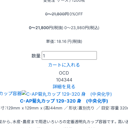
0〜21,800
円
0
%OFF
0〜21,800
円(税抜)
0〜23,980
円(税込)
単価：
18.16
円(税抜)
数量
カートに入れる
OCD
104344
詳細を見る
カップ容器
C-AP菊丸カップ 129-320 身 (中央化学)
寸：129mm x 129mm x (高)44mm ／ 形状：蓋別売り ／ 目安：容量 320
菜から、水産・農産まで用途いろいろの定番透明丸カップ容器です。高い