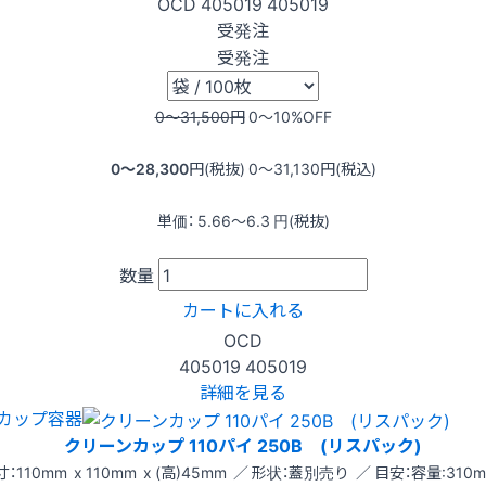
OCD
405019
405019
受発注
受発注
0〜31,500
円
0〜10
%OFF
0〜28,300
円(税抜)
0〜31,130
円(税込)
単価：
5.66〜6.3
円(税抜)
数量
カートに入れる
OCD
405019
405019
詳細を見る
カップ容器
クリーンカップ 110パイ 250B (リスパック)
：110mm x 110mm x (高)45mm ／ 形状：蓋別売り ／ 目安：容量:310m