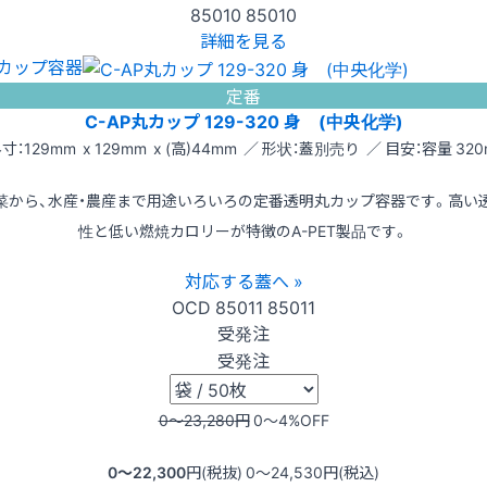
85010
85010
詳細を見る
カップ容器
定番
C-AP丸カップ 129-320 身 (中央化学)
寸：129mm x 129mm x (高)44mm ／ 形状：蓋別売り ／ 目安：容量 320
菜から、水産・農産まで用途いろいろの定番透明丸カップ容器です。高い
性と低い燃焼カロリーが特徴のA-PET製品です。
対応する蓋へ »
OCD
85011
85011
受発注
受発注
0〜23,280
円
0〜4
%OFF
0〜22,300
円(税抜)
0〜24,530
円(税込)