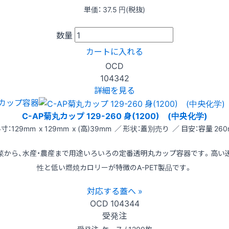
単価：
37.5
円(税抜)
数量
カートに入れる
OCD
104342
詳細を見る
カップ容器
C-AP菊丸カップ 129-260 身(1200) (中央化学)
寸：129mm x 129mm x (高)39mm ／ 形状：蓋別売り ／ 目安：容量 260
菜から、水産・農産まで用途いろいろの定番透明丸カップ容器です。高い
性と低い燃焼カロリーが特徴のA-PET製品です。
対応する蓋へ »
OCD
104344
受発注
受発注
ケース / 1200枚