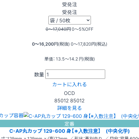
受発注
受発注
0〜17,040
円
0〜5
%OFF
0〜16,200
円(税抜)
0〜17,820
円(税込)
単価：
13.5〜14.2
円(税抜)
数量
カートに入れる
OCD
85012
85012
詳細を見る
カップ容器
定番
C-AP丸カップ 129-600 身【※入数注意】 (中央化学)
寸：129mm x 129mm x (高)72mm ／ 形状：蓋別売り ／ 目安：容量 600