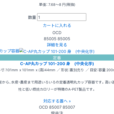
単価：
7.68〜8
円(税抜)
数量
カートに入れる
OCD
85005
85005
詳細を見る
カップ容器
定番
C-AP丸カップ 101-200 身 (中央化学)
寸：101mm x 101mm x (高)44mm ／ 形状：蓋別売り ／ 目安：容量 200
菜から、水産・農産まで用途いろいろの定番透明丸カップ容器です。高い
性と低い燃焼カロリーが特徴のA-PET製品です。
対応する蓋へ »
OCD
85007
85007
受発注