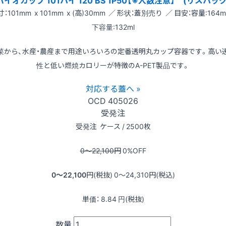
バイオカップ 101パイ 120 BS 1P50【※入数注意】 (リスパック
：101mm x 101mm x (高)30mm ／ 形状：蓋別売り ／ 目安：容量:164m
下容量:132ml
菜から、水産・農産まで用途いろいろの定番透明丸カップ容器です。高い
性と低い燃焼カロリーが特徴のA-PET製品です。
対応する蓋へ »
OCD
405026
受発注
受発注
ケース / 2500枚
0〜22,100
円
0
%OFF
0〜22,100
円(税抜)
0〜24,310
円(税込)
単価：
8.84
円(税抜)
数量