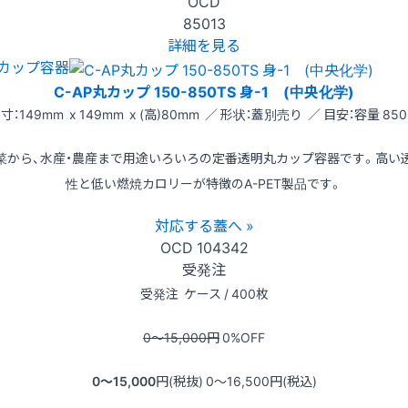
OCD
85013
詳細を見る
カップ容器
C-AP丸カップ 150-850TS 身-1 (中央化学)
寸：149mm x 149mm x (高)80mm ／ 形状：蓋別売り ／ 目安：容量 850
菜から、水産・農産まで用途いろいろの定番透明丸カップ容器です。高い
性と低い燃焼カロリーが特徴のA-PET製品です。
対応する蓋へ »
OCD
104342
受発注
受発注
ケース / 400枚
0〜15,000
円
0
%OFF
0〜15,000
円(税抜)
0〜16,500
円(税込)