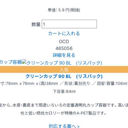
単価：
5.9
円(税抜)
数量
カートに入れる
OCD
465056
詳細を見る
カップ容器
人気
クリーンカップ 90 BL (リスパック)
寸：76mm x 76mm x (高)38mm ／ 形状：蓋別売り ／ 目安：容量:106ml
下容量:84ml
菜から、水産・農産まで用途いろいろの定番透明丸カップ容器です。高い
性と低い燃焼カロリーが特徴のA-PET製品です。
対応する蓋へ »