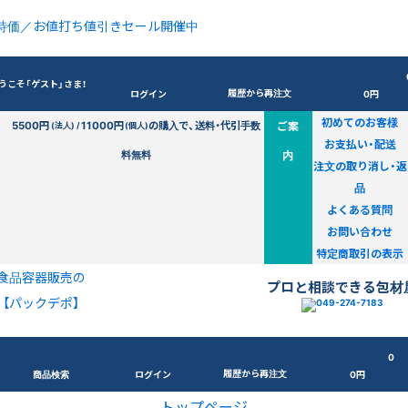
特価／お値打ち値引きセール開催中
うこそ「ゲスト」さま！
履歴から再注文
ログイン
0円
初めてのお客様
5500円
11000円
の購入で、送料・代引手数
ご案
(法人) /
(個人)
お支払い・配送
料無料
内
注文の取り消し・返
品
よくある質問
お問い合わせ
特定商取引の表示
食品容器販売の
プロと相談できる包材
【パックデポ】
0
履歴から再注文
商品検索
ログイン
0円
トップページ