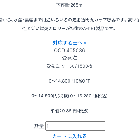
下容量:265ml
菜から、水産・農産まで用途いろいろの定番透明丸カップ容器です。高い
性と低い燃焼カロリーが特徴のA-PET製品です。
対応する蓋へ »
OCD
405036
受発注
受発注
ケース / 1500枚
0〜14,800
円
0
%OFF
0〜14,800
円(税抜)
0〜16,280
円(税込)
単価：
9.86
円(税抜)
数量
カートに入れる