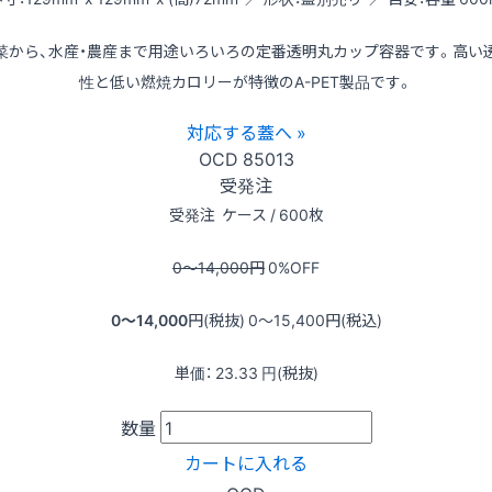
菜から、水産・農産まで用途いろいろの定番透明丸カップ容器です。高い
性と低い燃焼カロリーが特徴のA-PET製品です。
対応する蓋へ »
OCD
85013
受発注
受発注
ケース / 600枚
0〜14,000
円
0
%OFF
0〜14,000
円(税抜)
0〜15,400
円(税込)
単価：
23.33
円(税抜)
数量
カートに入れる