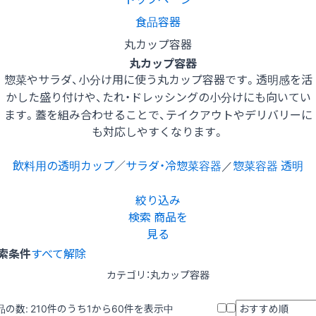
食品容器
丸カップ容器
丸カップ容器
惣菜やサラダ、小分け用に使う丸カップ容器です。透明感を活
かした盛り付けや、たれ・ドレッシングの小分けにも向いてい
ます。蓋を組み合わせることで、テイクアウトやデリバリーに
も対応しやすくなります。
飲料用の透明カップ
／
サラダ・冷惣菜容器
／
惣菜容器 透明
絞り込み
検索
商品を
見る
索条件
すべて解除
カテゴリ：丸カップ容器
品の数:
210
件のうち1から60件を表示中