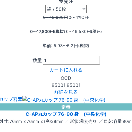
受発注
0〜18,600
円
0〜4
%OFF
0〜17,800
円(税抜)
0〜19,580
円(税込)
単価：
5.93〜6.2
円(税抜)
数量
カートに入れる
OCD
85001
85001
詳細を見る
カップ容器
定番
C-AP丸カップ 76-90 身 (中央化学)
外寸：76mm x 76mm x (高)38mm ／ 形状：蓋別売り ／ 目安：容量 90m