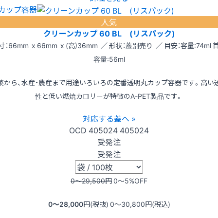
カップ容器
人気
クリーンカップ 60 BL (リスパック)
寸：66mm x 66mm x (高)36mm ／ 形状：蓋別売り ／ 目安：容量:74ml 
容量:56ml
菜から、水産・農産まで用途いろいろの定番透明丸カップ容器です。高い
性と低い燃焼カロリーが特徴のA-PET製品です。
対応する蓋へ »
OCD
405024
405024
受発注
受発注
0〜29,500
円
0〜5
%OFF
0〜28,000
円(税抜)
0〜30,800
円(税込)