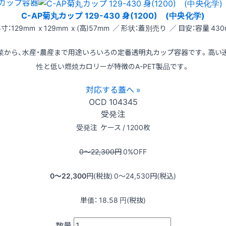
カップ容器
C-AP菊丸カップ 129-430 身(1200) (中央化学)
寸：129mm x 129mm x (高)57mm ／ 形状：蓋別売り ／ 目安：容量 430
菜から、水産・農産まで用途いろいろの定番透明丸カップ容器です。高い
性と低い燃焼カロリーが特徴のA-PET製品です。
対応する蓋へ »
OCD
104345
受発注
受発注
ケース / 1200枚
0〜22,300
円
0
%OFF
0〜22,300
円(税抜)
0〜24,530
円(税込)
単価：
18.58
円(税抜)
数量