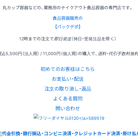
丸カップ容器などの、業務用のテイクアウト食品容器の専門店です。
食品容器販売の
【パックデポ】
12時
までの
注文
で
即日発送
（休日・受発注品を除く）
税込
5,500円
（法人宛） /
11,000円
（個人宛）の
購入
で、
送料・代引手数料無
初めてのお客様はこちら
お支払い・配送
注文の取り消し・返品
よくある質問
問い合わせ