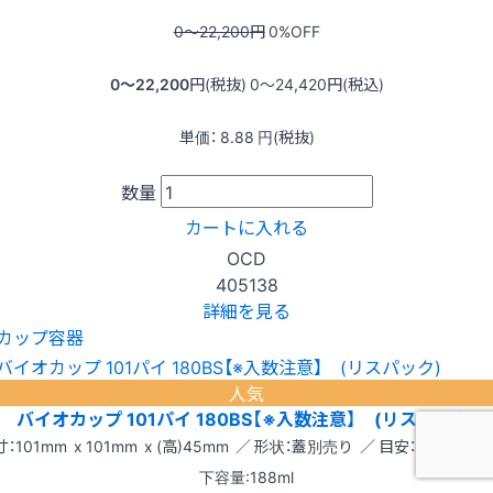
0〜22,200
円
0
%OFF
0〜22,200
円(税抜)
0〜24,420
円(税込)
単価：
8.88
円(税抜)
数量
カートに入れる
OCD
405138
詳細を見る
カップ容器
人気
バイオカップ 101パイ 180BS【※入数注意】 (リスパック)
：101mm x 101mm x (高)45mm ／ 形状：蓋別売り ／ 目安：容量:239m
下容量:188ml