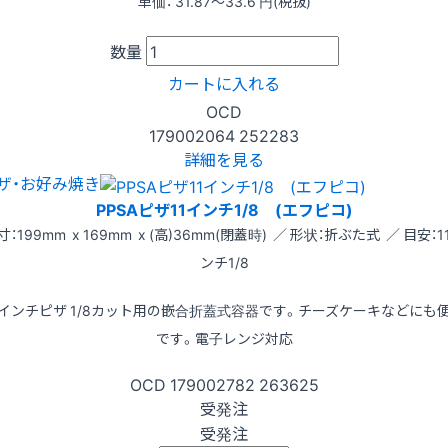
単価：
31.87〜33.6
円(税抜)
数量
カートに入れる
OCD
179002064
252283
詳細を見る
ザ・お好み焼き
PPSAピザ11インチ1/8 (エフピコ)
寸：199mm x 169mm x (高)36mm(閉蓋時) ／ 形状：折ぶた式 ／ 目安：1
ンチ1/8
1インチピザ 1/8カット用の嵌合折蓋式容器です。チーズケーキなどにも
です。電子レンジ対応
OCD
179002782
263625
受発注
受発注