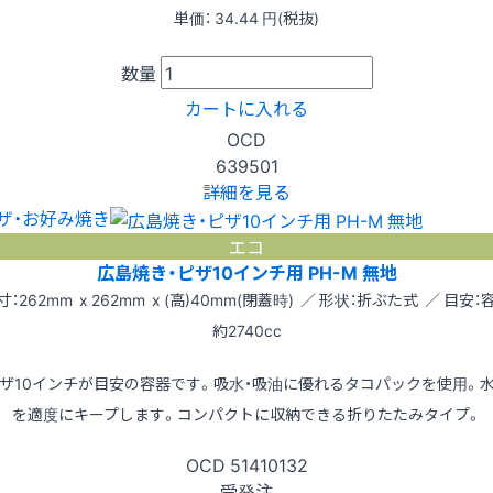
単価：
34.44
円(税抜)
数量
カートに入れる
OCD
639501
詳細を見る
ザ・お好み焼き
エコ
広島焼き・ピザ10インチ用 PH-M 無地
寸：262mm x 262mm x (高)40mm(閉蓋時) ／ 形状：折ぶた式 ／ 目安：
約2740cc
ザ10インチが目安の容器です。吸水・吸油に優れるタコパックを使用。
を適度にキープします。コンパクトに収納できる折りたたみタイプ。
OCD
51410132
受発注