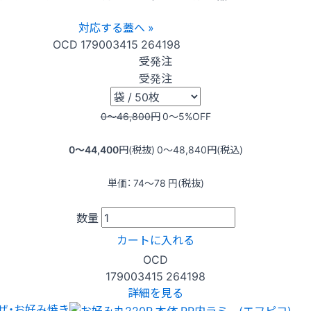
対応する蓋へ »
OCD
179003415
264198
受発注
受発注
0〜46,800
円
0〜5
%OFF
0〜44,400
円(税抜)
0〜48,840
円(税込)
単価：
74〜78
円(税抜)
数量
カートに入れる
OCD
179003415
264198
詳細を見る
ザ・お好み焼き