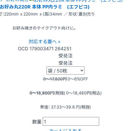
お好み丸220R 本体 PP内ラミ (エフピコ)
：220mm x 220mm x (高)34mm ／ 形状：蓋別売り
お好み焼きのテイクアウト向けに。
対応する蓋へ »
OCD
179003471
264251
受発注
受発注
0〜17,820
円
0〜6
%OFF
0〜16,800
円(税抜)
0〜18,480
円(税込)
単価：
37.33〜39.6
円(税抜)
数量
カートに入れる