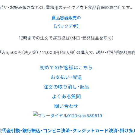
ピザ・お好み焼きなどの、業務用のテイクアウト食品容器の専門店です。
食品容器販売の
【パックデポ】
12時
までの
注文
で
即日発送
（休日・受発注品を除く）
税込
5,500円
（法人宛） /
11,000円
（個人宛）の
購入
で、
送料・代引手数料無
初めてのお客様はこちら
お支払い・配送
注文の取り消し・返品
よくある質問
問い合わせ