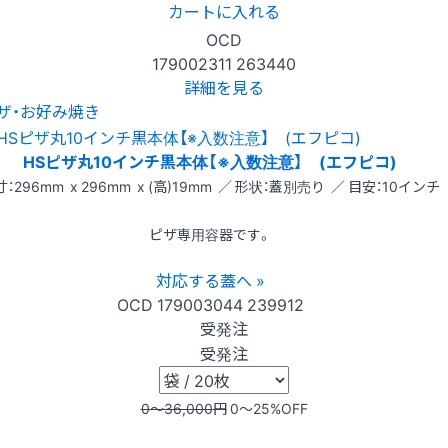
カートに入れる
OCD
179002311
263440
詳細を見る
ザ・お好み焼き
HSピザ丸10インチ黒本体【※入数注意】 (エフピコ)
：296mm x 296mm x (高)19mm ／ 形状：蓋別売り ／ 目安：10インチ
ピザ専用容器です。
対応する蓋へ »
OCD
179003044
239912
受発注
受発注
0〜36,000
円
0〜25
%OFF