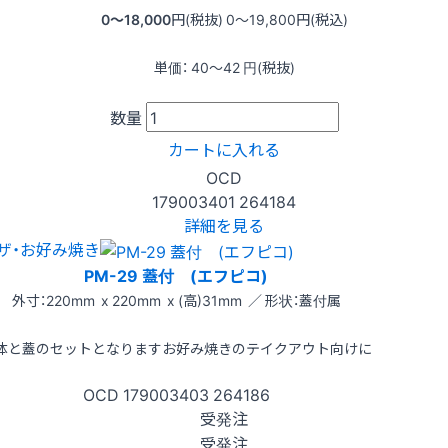
0〜18,000
円(税抜)
0〜19,800
円(税込)
単価：
40〜42
円(税抜)
数量
カートに入れる
OCD
179003401
264184
詳細を見る
ザ・お好み焼き
PM-29 蓋付 (エフピコ)
外寸：220mm x 220mm x (高)31mm ／ 形状：蓋付属
体と蓋のセットとなりますお好み焼きのテイクアウト向けに
OCD
179003403
264186
受発注
受発注