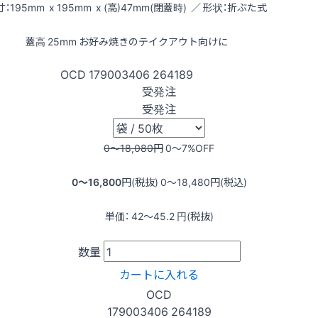
：195mm x 195mm x (高)47mm(閉蓋時) ／ 形状：折ぶた式
蓋高 25mm お好み焼きのテイクアウト向けに
OCD
179003406
264189
受発注
受発注
0〜18,080
円
0〜7
%OFF
0〜16,800
円(税抜)
0〜18,480
円(税込)
単価：
42〜45.2
円(税抜)
数量
カートに入れる
OCD
179003406
264189