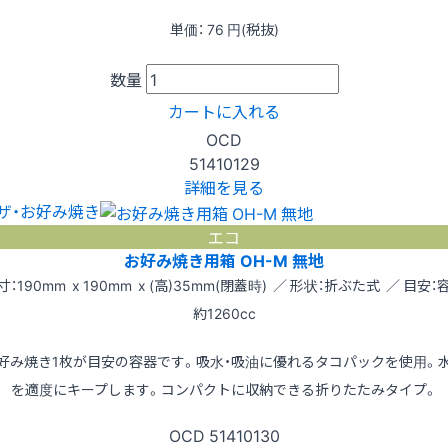
単価：
76
円(税抜)
数量
カートに入れる
OCD
51410129
詳細を見る
ザ・お好み焼き
エコ
お好み焼き用箱 OH-M 無地
寸：190mm x 190mm x (高)35mm(閉蓋時) ／ 形状：折ぶた式 ／ 目安：
約1260cc
好み焼き1枚が目安の容器です。吸水・吸油に優れるタコパックを使用。
を適度にキープします。コンパクトに収納できる折りたたみタイプ。
OCD
51410130