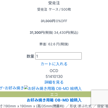
受発注
受発注
ケース / 500枚
31,300
円
0
%OFF
31,300
円(税抜)
34,430
円(税込)
単価：
62.6
円(税抜)
数量
カートに入れる
OCD
51410130
詳細を見る
ザ・お好み焼き
エコ
お好み焼き用箱 OB-MD 絵柄入
寸：190mm x 190mm x (高)35mm(閉蓋時) ／ 形状：折ぶた式 ／ 目安：