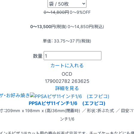
0〜14,800
円
0〜9
%OFF
0〜13,500
円(税抜)
0〜14,850
円(税込)
単価：
33.75〜37
円(税抜)
数量
カートに入れる
OCD
179002782
263625
詳細を見る
ザ・お好み焼き
PPSAピザ11インチ1/6 (エフピコ)
寸：209mm x 198mm x (高)36mm(閉蓋時) ／ 形状：折ぶた式 ／ 目安：1
ンチ1/6
1インチピザ 1/6カット用の嵌合折蓋式容器です。チーズケーキなどにも