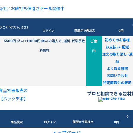
特価／お値打ち値引きセール開催中
うこそ「ゲスト」さま！
履歴から再注文
ログイン
0円
初めてのお客様
5500円
11000円
の購入で、送料・代引手数
ご案
(法人) /
(個人)
お支払い・配送
料無料
内
注文の取り消し・返
品
よくある質問
お問い合わせ
特定商取引の表示
食品容器販売の
プロと相談できる包材
【パックデポ】
0
履歴から再注文
商品検索
ログイン
0円
トップページ