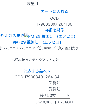
数量
カートに入れる
OCD
179003397
264180
詳細を見る
ザ・お好み焼き
PM-29 蓋無し (エフピコ)
：220mm x 220mm x (高)31mm ／ 形状：蓋別売り
お好み焼きのテイクアウト向けに
対応する蓋へ »
OCD
179003401
264184
受発注
受発注
0〜18,900
円
0〜5
%OFF