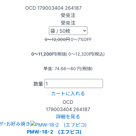
OCD
179003404
264187
受発注
受発注
0〜12,000
円
0〜7
%OFF
0〜11,200
円(税抜)
0〜12,320
円(税込)
単価：
74.66〜80
円(税抜)
数量
カートに入れる
OCD
179003404
264187
詳細を見る
ザ・お好み焼き
PMW-18-2 (エフピコ)