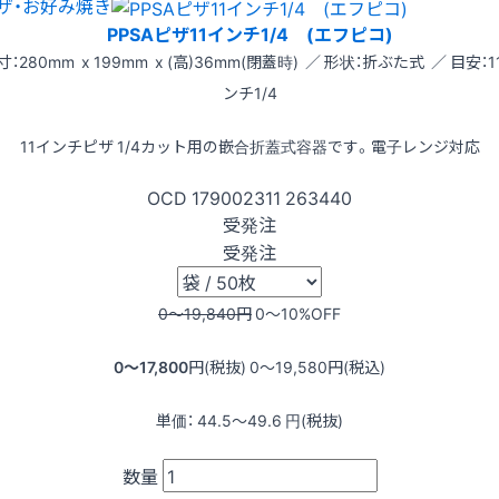
ザ・お好み焼き
PPSAピザ11インチ1/4 (エフピコ)
寸：280mm x 199mm x (高)36mm(閉蓋時) ／ 形状：折ぶた式 ／ 目安：1
ンチ1/4
11インチピザ 1/4カット用の嵌合折蓋式容器です。電子レンジ対応
OCD
179002311
263440
受発注
受発注
0〜19,840
円
0〜10
%OFF
0〜17,800
円(税抜)
0〜19,580
円(税込)
単価：
44.5〜49.6
円(税抜)
数量