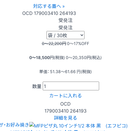
対応する蓋へ »
OCD
179003410
264193
受発注
受発注
0〜22,200
円
0〜17
%OFF
0〜18,500
円(税抜)
0〜20,350
円(税込)
単価：
51.38〜61.66
円(税抜)
数量
カートに入れる
OCD
179003410
264193
詳細を見る
ザ・お好み焼き