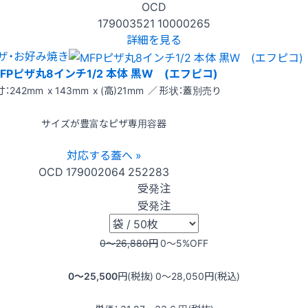
OCD
179003521
10000265
詳細を見る
ザ・お好み焼き
FPピザ丸8インチ1/2 本体 黒W (エフピコ)
：242mm x 143mm x (高)21mm ／ 形状：蓋別売り
サイズが豊富なピザ専用容器
対応する蓋へ »
OCD
179002064
252283
受発注
受発注
0〜26,880
円
0〜5
%OFF
0〜25,500
円(税抜)
0〜28,050
円(税込)