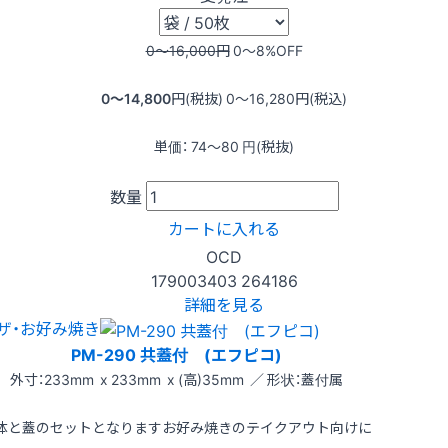
0〜16,000
円
0〜8
%OFF
0〜14,800
円(税抜)
0〜16,280
円(税込)
単価：
74〜80
円(税抜)
数量
カートに入れる
OCD
179003403
264186
詳細を見る
ザ・お好み焼き
PM-290 共蓋付 (エフピコ)
外寸：233mm x 233mm x (高)35mm ／ 形状：蓋付属
体と蓋のセットとなりますお好み焼きのテイクアウト向けに