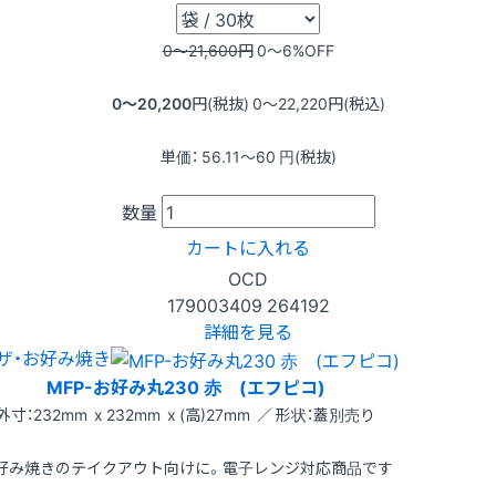
0〜21,600
円
0〜6
%OFF
0〜20,200
円(税抜)
0〜22,220
円(税込)
単価：
56.11〜60
円(税抜)
数量
カートに入れる
OCD
179003409
264192
詳細を見る
ザ・お好み焼き
MFP-お好み丸230 赤 (エフピコ)
外寸：232mm x 232mm x (高)27mm ／ 形状：蓋別売り
好み焼きのテイクアウト向けに。電子レンジ対応商品です