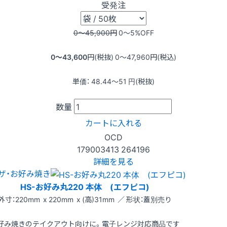
受発注
0〜45,900
円
0〜5
%OFF
0〜43,600
円(税抜)
0〜47,960
円(税込)
単価：
48.44〜51
円(税抜)
数量
カートに入れる
OCD
179003413
264196
詳細を見る
ザ・お好み焼き
HS-お好み丸220 本体 (エフピコ)
外寸：220mm x 220mm x (高)31mm ／ 形状：蓋別売り
好み焼きのテイクアウト向けに。電子レンジ対応商品です