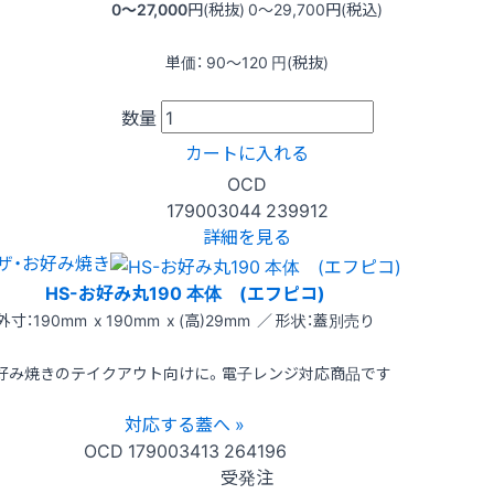
0〜27,000
円(税抜)
0〜29,700
円(税込)
単価：
90〜120
円(税抜)
数量
カートに入れる
OCD
179003044
239912
詳細を見る
ザ・お好み焼き
HS-お好み丸190 本体 (エフピコ)
外寸：190mm x 190mm x (高)29mm ／ 形状：蓋別売り
好み焼きのテイクアウト向けに。電子レンジ対応商品です
対応する蓋へ »
OCD
179003413
264196
受発注