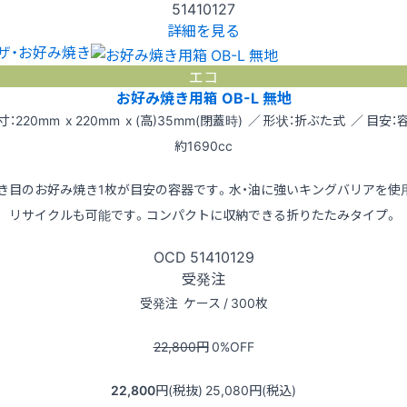
51410127
詳細を見る
ザ・お好み焼き
エコ
お好み焼き用箱 OB-L 無地
寸：220mm x 220mm x (高)35mm(閉蓋時) ／ 形状：折ぶた式 ／ 目安：
約1690cc
き目のお好み焼き1枚が目安の容器です。水・油に強いキングバリアを使
リサイクルも可能です。コンパクトに収納できる折りたたみタイプ。
OCD
51410129
受発注
受発注
ケース / 300枚
22,800
円
0
%OFF
22,800
円(税抜)
25,080
円(税込)