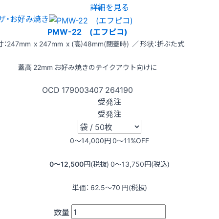
詳細を見る
ザ・お好み焼き
PMW-22 (エフピコ)
：247mm x 247mm x (高)48mm(閉蓋時) ／ 形状：折ぶた式
蓋高 22mm お好み焼きのテイクアウト向けに
OCD
179003407
264190
受発注
受発注
0〜14,000
円
0〜11
%OFF
0〜12,500
円(税抜)
0〜13,750
円(税込)
単価：
62.5〜70
円(税抜)
数量