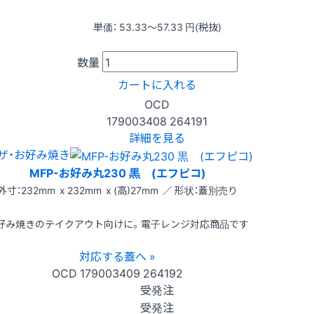
単価：
53.33〜57.33
円(税抜)
数量
カートに入れる
OCD
179003408
264191
詳細を見る
ザ・お好み焼き
MFP-お好み丸230 黒 (エフピコ)
外寸：232mm x 232mm x (高)27mm ／ 形状：蓋別売り
好み焼きのテイクアウト向けに。電子レンジ対応商品です
対応する蓋へ »
OCD
179003409
264192
受発注
受発注