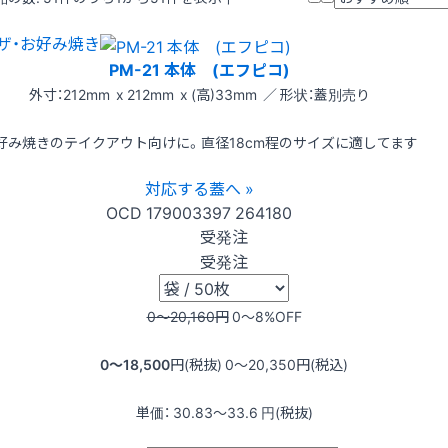
ザ・お好み焼き
PM-21 本体 (エフピコ)
外寸：212mm x 212mm x (高)33mm ／ 形状：蓋別売り
好み焼きのテイクアウト向けに。直径18cm程のサイズに適してます
対応する蓋へ »
OCD
179003397
264180
受発注
受発注
0〜20,160
円
0〜8
%OFF
0〜18,500
円(税抜)
0〜20,350
円(税込)
単価：
30.83〜33.6
円(税抜)