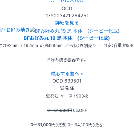
OCD
179003471
264251
詳細を見る
ザ・お好み焼き
BFお好み丸 19 黒 本体 (シーピー化成)
：192mm x 192mm x (高)29mm ／ 形状：蓋別売り ／ 目安：容量 約540
お好み焼き容器です。
対応する蓋へ »
OCD
639501
受発注
受発注
ケース / 900枚
0〜31,000
円
0
%OFF
0〜31,000
円(税抜)
0〜34,100
円(税込)