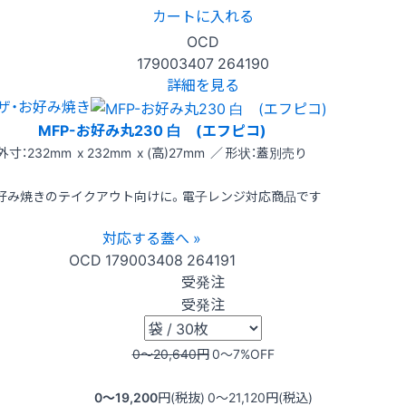
カートに入れる
OCD
179003407
264190
詳細を見る
ザ・お好み焼き
MFP-お好み丸230 白 (エフピコ)
外寸：232mm x 232mm x (高)27mm ／ 形状：蓋別売り
好み焼きのテイクアウト向けに。電子レンジ対応商品です
対応する蓋へ »
OCD
179003408
264191
受発注
受発注
0〜20,640
円
0〜7
%OFF
0〜19,200
円(税抜)
0〜21,120
円(税込)