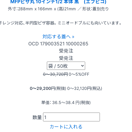
MFPピザ丸 10インチ1/2 本体 黒 (エフピコ)
外寸：288mm x 166mm x (高)21mm ／ 形状：蓋別売り
子レンジ対応、半円型ピザ容器。ミニオードブルにも向いています。
対応する蓋へ »
OCD
179003521
10000265
受発注
受発注
0〜30,720
円
0〜5
%OFF
0〜29,200
円(税抜)
0〜32,120
円(税込)
単価：
36.5〜38.4
円(税抜)
数量
カートに入れる