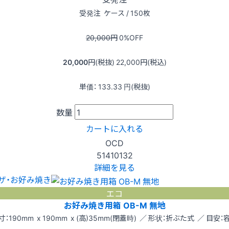
受発注
ケース / 150枚
20,000
円
0
%OFF
20,000
円(税抜)
22,000
円(税込)
単価：
133.33
円(税抜)
数量
カートに入れる
OCD
51410132
詳細を見る
ザ・お好み焼き
エコ
お好み焼き用箱 OB-M 無地
寸：190mm x 190mm x (高)35mm(閉蓋時) ／ 形状：折ぶた式 ／ 目安：