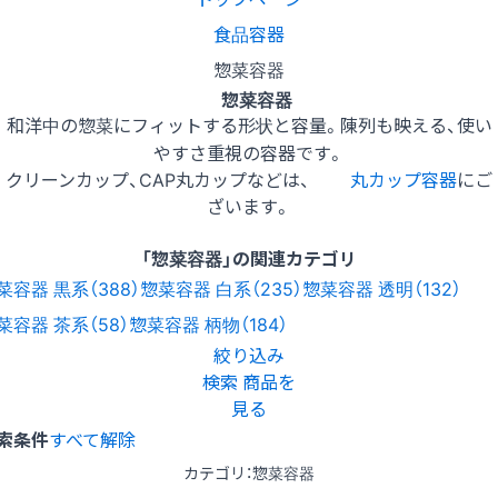
食品容器
惣菜容器
惣菜容器
和洋中の惣菜にフィットする形状と容量。陳列も映える、使い
やすさ重視の容器です。
クリーンカップ、CAP丸カップなどは、
丸カップ容器
にご
ざいます。
「惣菜容器」の関連カテゴリ
菜容器 黒系（388）
惣菜容器 白系（235）
惣菜容器 透明（132）
菜容器 茶系（58）
惣菜容器 柄物（184）
絞り込み
検索
商品を
見る
索条件
すべて解除
カテゴリ：惣菜容器