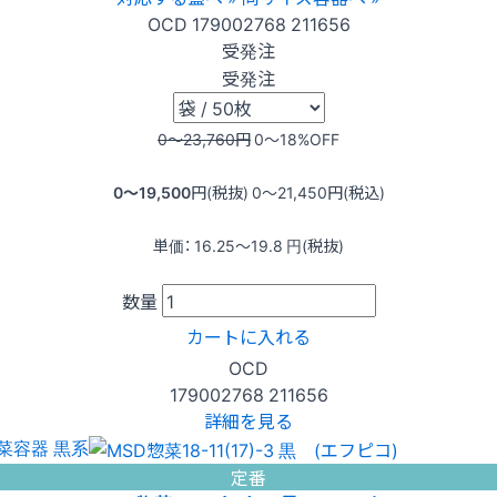
OCD
179002768
211656
受発注
受発注
0〜23,760
円
0〜18
%OFF
0〜19,500
円(税抜)
0〜21,450
円(税込)
単価：
16.25〜19.8
円(税抜)
数量
カートに入れる
OCD
179002768
211656
詳細を見る
菜容器 黒系
定番