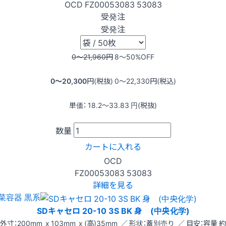
OCD
FZ00053083
53083
受発注
受発注
0〜21,960
円
8〜50
%OFF
0〜20,300
円(税抜)
0〜22,330
円(税込)
単価：
18.2〜33.83
円(税抜)
数量
カートに入れる
OCD
FZ00053083
53083
詳細を見る
菜容器 黒系
SDキャセロ 20-10 3S BK 身 (中央化学)
外寸：200mm x 103mm x (高)35mm ／ 形状：蓋別売り ／ 目安：容量 約