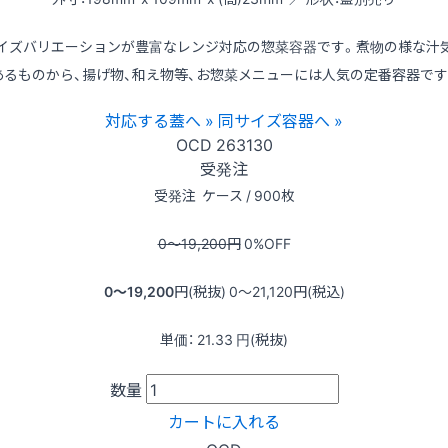
イズバリエーションが豊富なレンジ対応の惣菜容器です。煮物の様な汁
あるものから、揚げ物、和え物等、お惣菜メニューには人気の定番容器です
対応する蓋へ »
同サイズ容器へ »
OCD
263130
受発注
受発注
ケース / 900枚
0〜19,200
円
0
%OFF
0〜19,200
円(税抜)
0〜21,120
円(税込)
単価：
21.33
円(税抜)
数量
カートに入れる