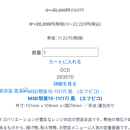
0〜20,200
円
0
%OFF
0〜20,200
円(税抜)
0〜22,220
円(税込)
単価：
11.22
円(税抜)
数量
カートに入れる
OCD
263570
詳細を見る
菜容器 黒系
MSD惣菜15-11(17) 黒 (エフピコ)
外寸：151mm x 109mm x (高)18mm ／ 形状：蓋別売り
イズバリエーションが豊富なレンジ対応の惣菜容器です。煮物の様な汁
あるものから、揚げ物、和え物等、お惣菜メニューに人気の定番容器です