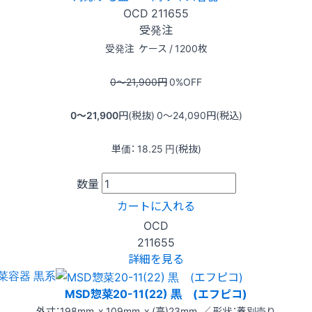
OCD
211655
受発注
受発注
ケース / 1200枚
0〜21,900
円
0
%OFF
0〜21,900
円(税抜)
0〜24,090
円(税込)
単価：
18.25
円(税抜)
数量
カートに入れる
OCD
211655
詳細を見る
菜容器 黒系
MSD惣菜20-11(22) 黒 (エフピコ)
外寸：198mm x 109mm x (高)23mm ／ 形状：蓋別売り