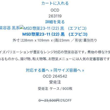
カートに入れる
OCD
263119
詳細を見る
菜容器 黒系
MSD惣菜23-11 (22) 黒 (エフピコ)
外寸：228mm x 109mm x (高)23mm ／ 形状：蓋別売り
イズバリエーションが豊富なレンジ対応の惣菜容器です。煮物の様な汁
あるものから、揚げ物、和え物等、お惣菜メニューには人気の定番容器です
対応する蓋へ »
同サイズ容器へ »
OCD
264542
受発注
受発注
ケース / 900枚
0〜23,500
円
0
%OFF