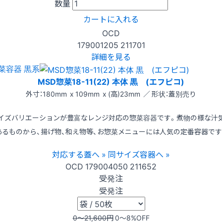
数量
カートに入れる
OCD
179001205
211701
詳細を見る
菜容器 黒系
MSD惣菜18-11(22) 本体 黒 (エフピコ)
外寸：180mm x 109mm x (高)23mm ／ 形状：蓋別売り
イズバリエーションが豊富なレンジ対応の惣菜容器です。煮物の様な汁
あるものから、揚げ物、和え物等、お惣菜メニューには人気の定番容器です
対応する蓋へ »
同サイズ容器へ »
OCD
179004050
211652
受発注
受発注
0〜21,600
円
0〜8
%OFF