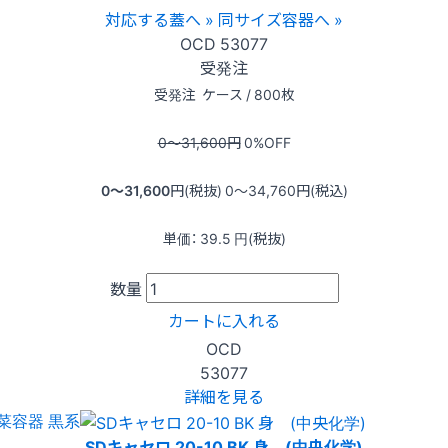
対応する蓋へ »
同サイズ容器へ »
OCD
53077
受発注
受発注
ケース / 800枚
0〜31,600
円
0
%OFF
0〜31,600
円(税抜)
0〜34,760
円(税込)
単価：
39.5
円(税抜)
数量
カートに入れる
OCD
53077
詳細を見る
菜容器 黒系
SDキャセロ 20-10 BK 身 (中央化学)