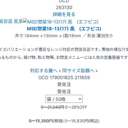
OCD
263130
詳細を見る
菜容器 黒系
MSD惣菜18-13(17) 黒 (エフピコ)
外寸：184mm x 130mm x (高)18mm ／ 形状：蓋別売り
イズバリエーションが豊富なレンジ対応の惣菜容器です。煮物の様な汁
あるものから、揚げ物、和え物等、お惣菜メニューには人気の定番容器です
対応する蓋へ »
同サイズ容器へ »
OCD
179001825
211659
受発注
受発注
0〜21,240
円
0〜28
%OFF
0〜15,300
円(税抜)
0〜16,830
円(税込)