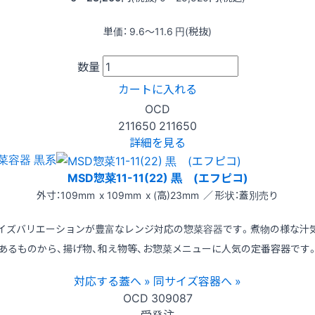
単価：
9.6〜11.6
円(税抜)
数量
カートに入れる
OCD
211650
211650
詳細を見る
菜容器 黒系
MSD惣菜11-11(22) 黒 (エフピコ)
外寸：109mm x 109mm x (高)23mm ／ 形状：蓋別売り
イズバリエーションが豊富なレンジ対応の惣菜容器です。煮物の様な汁
あるものから、揚げ物、和え物等、お惣菜メニューに人気の定番容器です
対応する蓋へ »
同サイズ容器へ »
OCD
309087
受発注