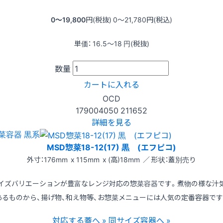
0〜19,800
円(税抜)
0〜21,780
円(税込)
単価：
16.5〜18
円(税抜)
数量
カートに入れる
OCD
179004050
211652
詳細を見る
菜容器 黒系
MSD惣菜18-12(17) 黒 (エフピコ)
外寸：176mm x 115mm x (高)18mm ／ 形状：蓋別売り
イズバリエーションが豊富なレンジ対応の惣菜容器です。煮物の様な汁
あるものから、揚げ物、和え物等、お惣菜メニューには人気の定番容器です
対応する蓋へ »
同サイズ容器へ »