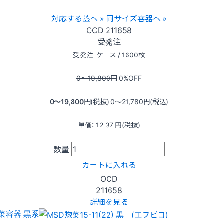
対応する蓋へ »
同サイズ容器へ »
OCD
211658
受発注
受発注
ケース / 1600枚
0〜19,800
円
0
%OFF
0〜19,800
円(税抜)
0〜21,780
円(税込)
単価：
12.37
円(税抜)
数量
カートに入れる
OCD
211658
詳細を見る
菜容器 黒系