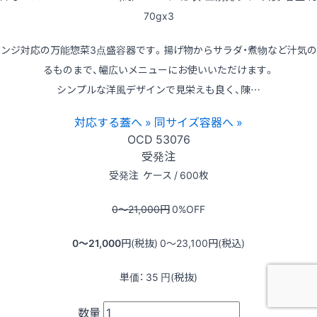
70gx3
レンジ対応の万能惣菜3点盛容器です。揚げ物からサラダ・煮物など汁気の
るものまで、幅広いメニューにお使いいただけます。
シンプルな洋風デザインで見栄えも良く、陳…
対応する蓋へ »
同サイズ容器へ »
OCD
53076
受発注
受発注
ケース / 600枚
0〜21,000
円
0
%OFF
0〜21,000
円(税抜)
0〜23,100
円(税込)
単価：
35
円(税抜)
数量