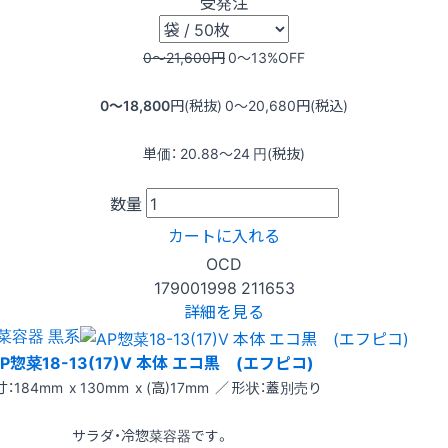
受発注
0〜21,600
円
0〜13
%OFF
0〜18,800
円(税抜)
0〜20,680
円(税込)
単価：
20.88〜24
円(税抜)
数量
カートに入れる
OCD
179001998
211653
詳細を見る
菜容器 黒系
P惣菜18-13(17)V 本体 エコ黒 (エフピコ)
：184mm x 130mm x (高)17mm ／ 形状：蓋別売り
サラダ・冷惣菜容器です。