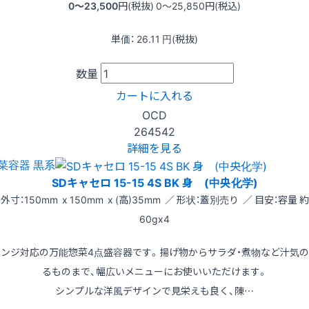
0〜23,500
円(税抜)
0〜25,850
円(税込)
単価：
26.11
円(税抜)
数量
カートに入れる
OCD
264542
詳細を見る
菜容器 黒系
SDキャセロ 15-15 4S BK 身 (中央化学)
外寸：150mm x 150mm x (高)35mm ／ 形状：蓋別売り ／ 目安：容量 約
60gx4
レンジ対応の万能惣菜4点盛容器です。揚げ物からサラダ・煮物など汁気の
るものまで、幅広いメニューにお使いいただけます。
シンプルな洋風デザインで見栄えも良く、陳…