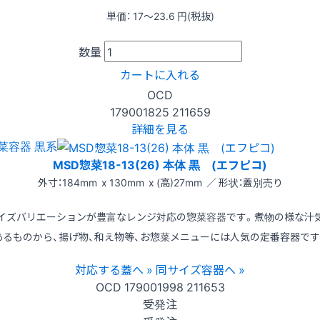
単価：
17〜23.6
円(税抜)
数量
カートに入れる
OCD
179001825
211659
詳細を見る
菜容器 黒系
MSD惣菜18-13(26) 本体 黒 (エフピコ)
外寸：184mm x 130mm x (高)27mm ／ 形状：蓋別売り
イズバリエーションが豊富なレンジ対応の惣菜容器です。煮物の様な汁
あるものから、揚げ物、和え物等、お惣菜メニューには人気の定番容器です
対応する蓋へ »
同サイズ容器へ »
OCD
179001998
211653
受発注