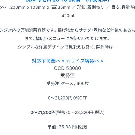
外寸：200mm x 103mm x (高)35mm ／ 形状：蓋別売り ／ 目安：容量 約
420ml
ンジ対応の万能惣菜容器です。揚げ物からサラダ・煮物など汁気のある
まで、幅広いメニューにお使いいただけます。
シンプルな洋風デザインで見栄えも良く、陳列時は…
対応する蓋へ »
同サイズ容器へ »
OCD
53080
受発注
受発注
ケース / 600枚
0〜21,200
円
0
%OFF
0〜21,200
円(税抜)
0〜23,320
円(税込)
単価：
35.33
円(税抜)