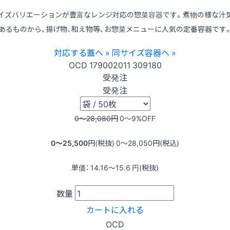
イズバリエーションが豊富なレンジ対応の惣菜容器です。煮物の様な汁
あるものから、揚げ物、和え物等、お惣菜メニューに人気の定番容器です
対応する蓋へ »
同サイズ容器へ »
OCD
179002011
309180
受発注
受発注
0〜28,080
円
0〜9
%OFF
0〜25,500
円(税抜)
0〜28,050
円(税込)
単価：
14.16〜15.6
円(税抜)
数量
カートに入れる
OCD