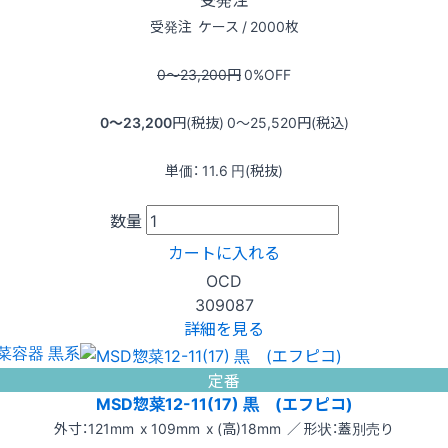
受発注
ケース / 2000枚
0〜23,200
円
0
%OFF
0〜23,200
円(税抜)
0〜25,520
円(税込)
単価：
11.6
円(税抜)
数量
カートに入れる
OCD
309087
詳細を見る
菜容器 黒系
定番
MSD惣菜12-11(17) 黒 (エフピコ)
外寸：121mm x 109mm x (高)18mm ／ 形状：蓋別売り