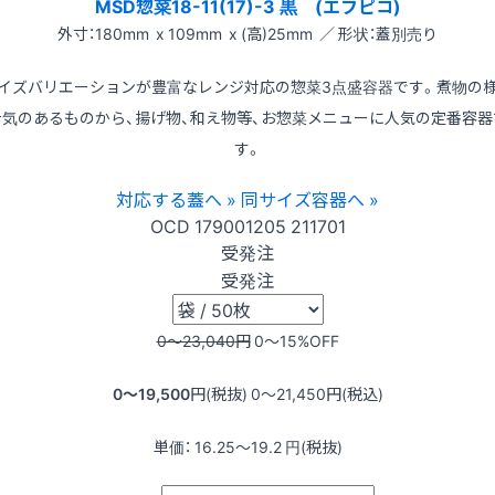
MSD惣菜18-11(17)-3 黒 (エフピコ)
外寸：180mm x 109mm x (高)25mm ／ 形状：蓋別売り
イズバリエーションが豊富なレンジ対応の惣菜3点盛容器です。煮物の
汁気のあるものから、揚げ物、和え物等、お惣菜メニューに人気の定番容器
す。
対応する蓋へ »
同サイズ容器へ »
OCD
179001205
211701
受発注
受発注
0〜23,040
円
0〜15
%OFF
0〜19,500
円(税抜)
0〜21,450
円(税込)
単価：
16.25〜19.2
円(税抜)