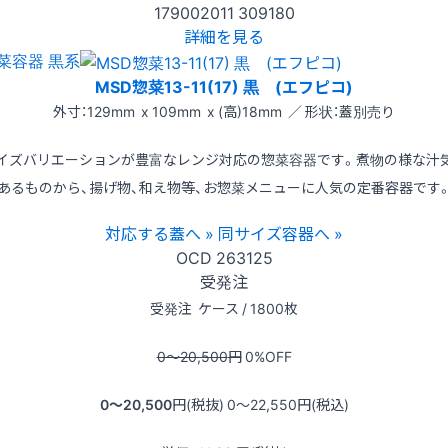
179002011
309180
詳細を見る
菜容器 黒系
MSD惣菜13-11(17) 黒 (エフピコ)
外寸：129mm x 109mm x (高)18mm ／ 形状：蓋別売り
イズバリエーションが豊富なレンジ対応の惣菜容器です。煮物の様な汁
あるものから、揚げ物、和え物等、お惣菜メニューに人気の定番容器です
対応する蓋へ »
同サイズ容器へ »
OCD
263125
受発注
受発注
ケース / 1800枚
0〜20,500
円
0
%OFF
0〜20,500
円(税抜)
0〜22,550
円(税込)