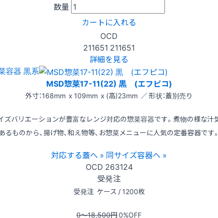
数量
カートに入れる
OCD
211651
211651
詳細を見る
菜容器 黒系
MSD惣菜17-11(22) 黒 (エフピコ)
外寸：168mm x 109mm x (高)23mm ／ 形状：蓋別売り
イズバリエーションが豊富なレンジ対応の惣菜容器です。煮物の様な汁
あるものから、揚げ物、和え物等、お惣菜メニューに人気の定番容器です
対応する蓋へ »
同サイズ容器へ »
OCD
263124
受発注
受発注
ケース / 1200枚
0〜18,500
円
0
%OFF