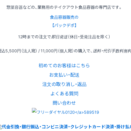
惣菜容器などの、業務用のテイクアウト食品容器の専門店です。
食品容器販売の
【パックデポ】
12時
までの
注文
で
即日発送
（休日・受発注品を除く）
税込
5,500円
（法人宛） /
11,000円
（個人宛）の
購入
で、
送料・代引手数料無
初めてのお客様はこちら
お支払い・配送
注文の取り消し・返品
よくある質問
問い合わせ