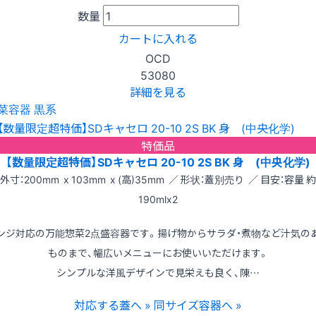
数量
カートに入れる
OCD
53080
詳細を見る
菜容器 黒系
特価品
【数量限定超特価】SDキャセロ 20-10 2S BK 身 (中央化学)
外寸：200mm x 103mm x (高)35mm ／ 形状：蓋別売り ／ 目安：容量 約
190mlx2
ンジ対応の万能惣菜2点盛容器です。揚げ物からサラダ・煮物など汁気の
ものまで、幅広いメニューにお使いいただけます。
シンプルな洋風デザインで見栄えも良く、陳…
対応する蓋へ »
同サイズ容器へ »