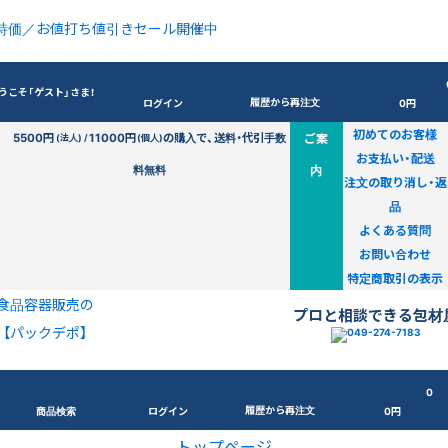
特価／お値打ち値引きセール開催中
うこそ「ゲスト」さま！
履歴から再注文
ログイン
0円
初めてのお客様
5500円
11000円
の購入で、送料・代引手数
ご案
(法人) /
(個人)
お支払い・配送
料無料
内
注文の取り消し・返
品
よくある質問
お問い合わせ
特定商取引の表示
食品容器販売の
プロと相談できる包材
【パックデポ】
0
履歴から再注文
商品検索
ログイン
0円
トップページ