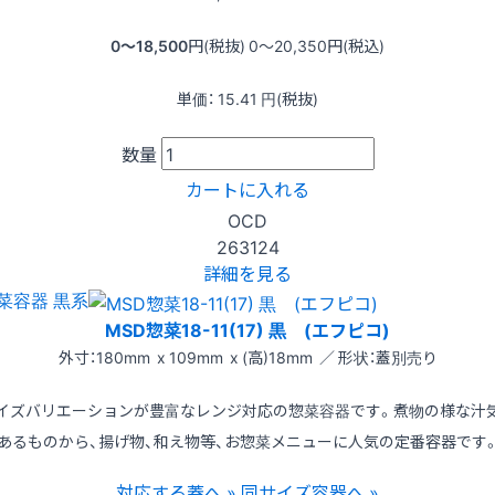
0〜18,500
円(税抜)
0〜20,350
円(税込)
単価：
15.41
円(税抜)
数量
カートに入れる
OCD
263124
詳細を見る
菜容器 黒系
MSD惣菜18-11(17) 黒 (エフピコ)
外寸：180mm x 109mm x (高)18mm ／ 形状：蓋別売り
イズバリエーションが豊富なレンジ対応の惣菜容器です。煮物の様な汁
あるものから、揚げ物、和え物等、お惣菜メニューに人気の定番容器です
対応する蓋へ »
同サイズ容器へ »