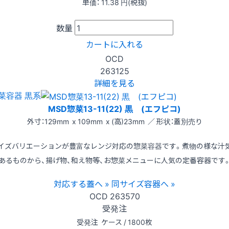
単価：
11.38
円(税抜)
数量
カートに入れる
OCD
263125
詳細を見る
菜容器 黒系
MSD惣菜13-11(22) 黒 (エフピコ)
外寸：129mm x 109mm x (高)23mm ／ 形状：蓋別売り
イズバリエーションが豊富なレンジ対応の惣菜容器です。煮物の様な汁
あるものから、揚げ物、和え物等、お惣菜メニューに人気の定番容器です
対応する蓋へ »
同サイズ容器へ »
OCD
263570
受発注
受発注
ケース / 1800枚