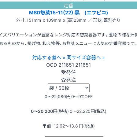
定番
MSD惣菜15-11(22) 黒 (エフピコ)
外寸：151mm x 109mm x (高)23mm ／ 形状：蓋別売り
イズバリエーションが豊富なレンジ対応の惣菜容器です。煮物の様な汁
あるものから、揚げ物、和え物等、お惣菜メニューに人気の定番容器です
対応する蓋へ »
同サイズ容器へ »
OCD
211651
211651
受発注
受発注
0〜22,080
円
0〜9
%OFF
0〜20,200
円(税抜)
0〜22,220
円(税込)
単価：
12.62〜13.8
円(税抜)