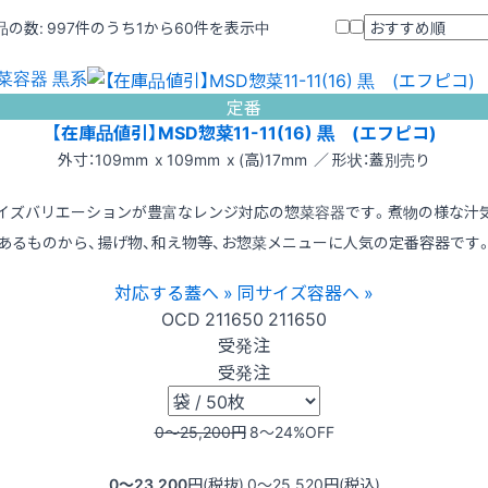
品の数:
997
件のうち1から60件を表示中
菜容器 黒系
定番
【在庫品値引】MSD惣菜11-11(16) 黒 (エフピコ)
外寸：109mm x 109mm x (高)17mm ／ 形状：蓋別売り
イズバリエーションが豊富なレンジ対応の惣菜容器です。煮物の様な汁
あるものから、揚げ物、和え物等、お惣菜メニューに人気の定番容器です
対応する蓋へ »
同サイズ容器へ »
OCD
211650
211650
受発注
受発注
0〜25,200
円
8〜24
%OFF
0〜23,200
円(税抜)
0〜25,520
円(税込)