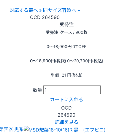
対応する蓋へ »
同サイズ容器へ »
OCD
264590
受発注
受発注
ケース / 900枚
0〜18,900
円
0
%OFF
0〜18,900
円(税抜)
0〜20,790
円(税込)
単価：
21
円(税抜)
数量
カートに入れる
OCD
264590
詳細を見る
菜容器 黒系