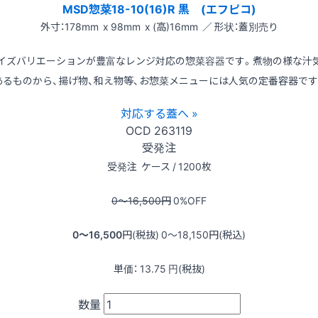
MSD惣菜18-10(16)R 黒 (エフピコ)
外寸：178mm x 98mm x (高)16mm ／ 形状：蓋別売り
イズバリエーションが豊富なレンジ対応の惣菜容器です。煮物の様な汁
あるものから、揚げ物、和え物等、お惣菜メニューには人気の定番容器です
対応する蓋へ »
OCD
263119
受発注
受発注
ケース / 1200枚
0〜16,500
円
0
%OFF
0〜16,500
円(税抜)
0〜18,150
円(税込)
単価：
13.75
円(税抜)
数量