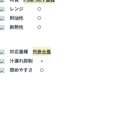
レンジ
○
耐油性
○
断熱性
○
対応蓋種
外嵌合蓋
汁漏れ抑制
×
閉めやすさ
○