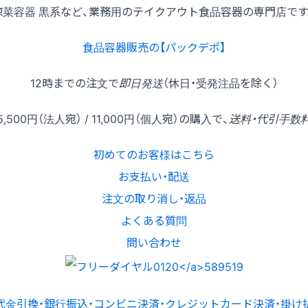
惣菜容器 黒系など、業務用のテイクアウト食品容器の専門店です
食品容器販売の【パックデポ】
12時
までの
注文
で
即日発送
（休日・受発注品を除く）
5,500円
（法人宛） /
11,000円
（個人宛）の
購入
で、
送料・代引手数
初めてのお客様はこちら
お支払い・配送
注文の取り消し・返品
よくある質問
問い合わせ