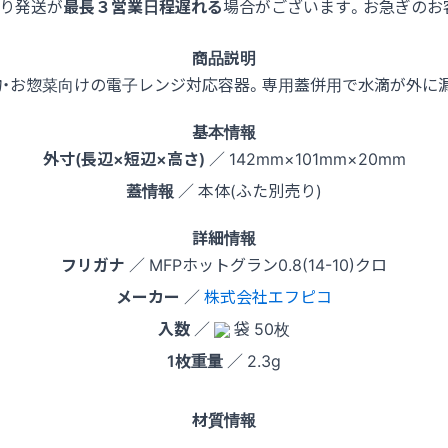
より発送が
最長３営業日程遅れる
場合がございます。お急ぎのお
商品説明
物・お惣菜向けの電子レンジ対応容器。専用蓋併用で水滴が外に
基本情報
外寸(長辺×短辺×高さ)
／ 142mm×101mm×20mm
蓋情報
／ 本体(ふた別売り)
詳細情報
フリガナ
／ MFPホットグラン0.8(14-10)クロ
メーカー
／
株式会社エフピコ
入数
／
袋 50枚
1枚重量
／ 2.3g
材質情報