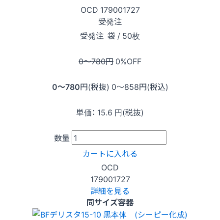
OCD
179001727
受発注
受発注
袋 / 50枚
0〜780
円
0
%OFF
0〜780
円(税抜)
0〜858
円(税込)
単価：
15.6
円(税抜)
数量
カートに入れる
OCD
179001727
詳細を見る
同サイズ容器