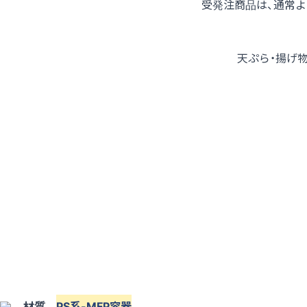
受発注商品は、通常
天ぷら・揚げ
材質
PS系-MFP容器