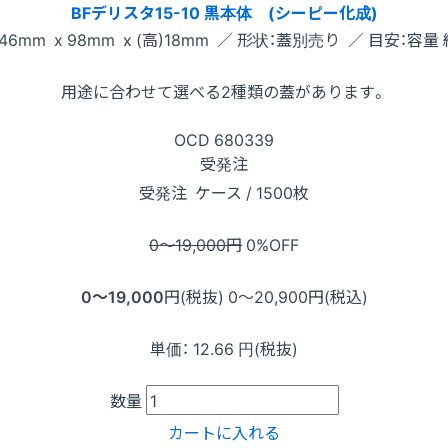
BFデリスタ15-10 黒本体 (シーピー化成)
46mm x 98mm x (高)18mm ／ 形状：蓋別売り ／ 目安：容量 
用途に合わせて選べる2種類の蓋があります。
OCD
680339
受発注
受発注
ケース / 1500枚
0〜19,000
円
0
%OFF
0〜19,000
円(税抜)
0〜20,900
円(税込)
単価：
12.66
円(税抜)
数量
カートに入れる