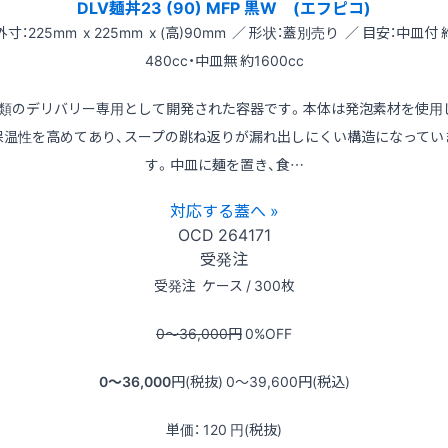
DLV麺丼23 (90) MFP 黒W (エフピコ)
外寸：225mm x 225mm x (高)90mm ／ 形状：蓋別売り ／ 目安：中皿付 
480cc・中皿無 約1600cc
類のデリバリー専用として開発された容器です。本体は発泡素材を使用
保温性を高めてあり、スープの跳ね返りが漏れ出しにくい構造になってい
す。中皿に麺を置き、食…
対応する蓋へ »
OCD
264171
受発注
受発注
ケース / 300枚
0〜36,000
円
0
%OFF
0〜36,000
円(税抜)
0〜39,600
円(税込)
単価：
120
円(税抜)