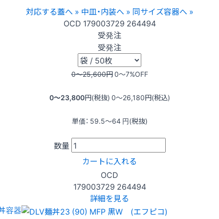
対応する蓋へ »
中皿・内装へ »
同サイズ容器へ »
OCD
179003729
264494
受発注
受発注
0〜25,600
円
0〜7
%OFF
0〜23,800
円(税抜)
0〜26,180
円(税込)
単価：
59.5〜64
円(税抜)
数量
カートに入れる
OCD
179003729
264494
詳細を見る
丼容器