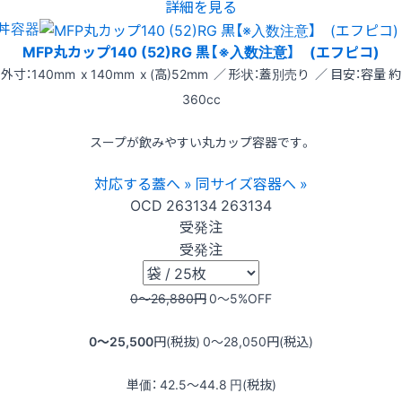
詳細を見る
丼容器
MFP丸カップ140 (52)RG 黒【※入数注意】 (エフピコ)
外寸：140mm x 140mm x (高)52mm ／ 形状：蓋別売り ／ 目安：容量 約
360cc
スープが飲みやすい丸カップ容器です。
対応する蓋へ »
同サイズ容器へ »
OCD
263134
263134
受発注
受発注
0〜26,880
円
0〜5
%OFF
0〜25,500
円(税抜)
0〜28,050
円(税込)
単価：
42.5〜44.8
円(税抜)