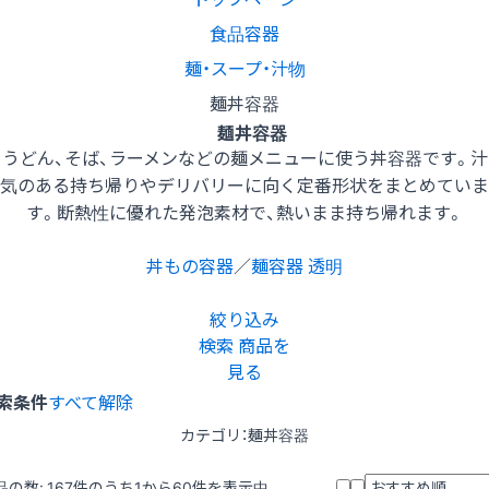
食品容器
麺・スープ・汁物
麺丼容器
麺丼容器
うどん、そば、ラーメンなどの麺メニューに使う丼容器です。汁
気のある持ち帰りやデリバリーに向く定番形状をまとめていま
す。断熱性に優れた発泡素材で、熱いまま持ち帰れます。
丼もの容器
／
麺容器 透明
絞り込み
検索
商品を
見る
索条件
すべて解除
カテゴリ：麺丼容器
品の数:
167
件のうち1から60件を表示中