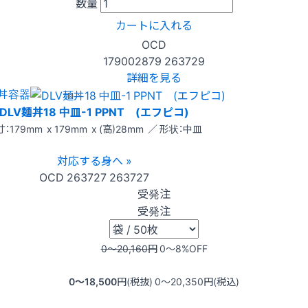
数量
カートに入れる
OCD
179002879
263729
詳細を見る
丼容器
DLV麺丼18 中皿-1 PPNT (エフピコ)
：179mm x 179mm x (高)28mm ／ 形状：中皿
対応する身へ »
OCD
263727
263727
受発注
受発注
0〜20,160
円
0〜8
%OFF
0〜18,500
円(税抜)
0〜20,350
円(税込)