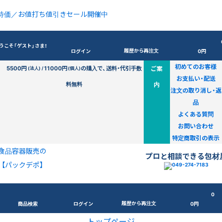
特価／お値打ち値引きセール開催中
うこそ「ゲスト」さま！
履歴から再注文
ログイン
0円
初めてのお客様
5500円
11000円
の購入で、送料・代引手数
ご案
(法人) /
(個人)
お支払い・配送
料無料
内
注文の取り消し・返
品
よくある質問
お問い合わせ
特定商取引の表示
食品容器販売の
プロと相談できる包材
【パックデポ】
0
履歴から再注文
商品検索
ログイン
0円
トップページ