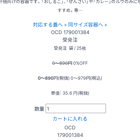
汁物向けの容器です。「おしるこ」、「ぜんざい」や「カレー」のルウのみに
すすめ。専…
対応する蓋へ »
同サイズ容器へ »
OCD
179001384
受発注
受発注
袋 / 25枚
0〜890
円
0
%OFF
0〜890
円(税抜)
0〜979
円(税込)
単価：
35.6
円(税抜)
数量
カートに入れる
OCD
179001384