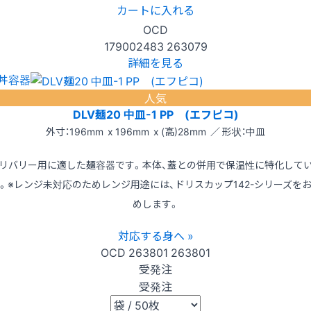
カートに入れる
OCD
179002483
263079
詳細を見る
丼容器
人気
DLV麺20 中皿-1 PP (エフピコ)
外寸：196mm x 196mm x (高)28mm ／ 形状：中皿
リバリー用に適した麺容器です。本体、蓋との併用で保温性に特化して
。※レンジ未対応のためレンジ用途には、ドリスカップ142-シリーズを
めします。
対応する身へ »
OCD
263801
263801
受発注
受発注