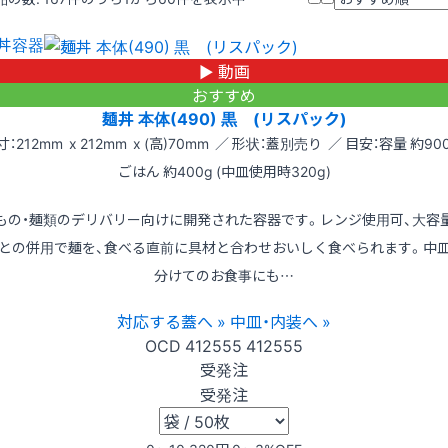
丼容器
▶ 動画
おすすめ
麺丼 本体(490) 黒 (リスパック)
寸：212mm x 212mm x (高)70mm ／ 形状：蓋別売り ／ 目安：容量 約900
ごはん 約400g (中皿使用時320g)
もの・麺類のデリバリー向けに開発された容器です。レンジ使用可、大容
との併用で麺を、食べる直前に具材と合わせおいしく食べられます。中
分けてのお食事にも…
対応する蓋へ »
中皿・内装へ »
OCD
412555
412555
受発注
受発注