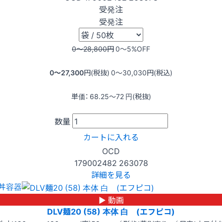
受発注
受発注
0〜28,800
円
0〜5
%OFF
0〜27,300
円(税抜)
0〜30,030
円(税込)
単価：
68.25〜72
円(税抜)
数量
カートに入れる
OCD
179002482
263078
詳細を見る
丼容器
▶ 動画
DLV麺20 (58) 本体 白 (エフピコ)