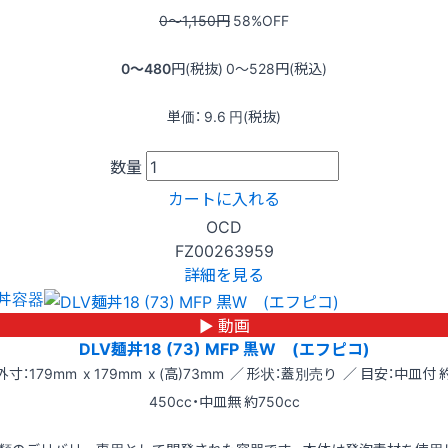
0〜1,150
円
58
%OFF
0〜480
円(税抜)
0〜528
円(税込)
単価：
9.6
円(税抜)
数量
カートに入れる
OCD
FZ00263959
詳細を見る
丼容器
▶ 動画
DLV麺丼18 (73) MFP 黒W (エフピコ)
外寸：179mm x 179mm x (高)73mm ／ 形状：蓋別売り ／ 目安：中皿付 
450cc・中皿無 約750cc