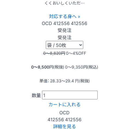
くくおいしくいただ…
対応する身へ »
OCD
412556
412556
受発注
受発注
0〜8,820
円
0〜4
%OFF
0〜8,500
円(税抜)
0〜9,350
円(税込)
単価：
28.33〜29.4
円(税抜)
数量
カートに入れる
OCD
412556
412556
詳細を見る