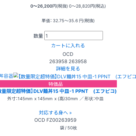
0〜26,200
円(税抜)
0〜28,820
円(税込)
単価：
32.75〜35.6
円(税抜)
数量
カートに入れる
OCD
263958
263958
詳細を見る
丼容器
特価品
数量限定超特価】DLV麺丼15 中皿-1 PPNT (エフピコ)
外寸：145mm x 145mm x (高)30mm ／ 形状：中皿
対応する身へ »
OCD
FZ00263959
袋 / 50枚