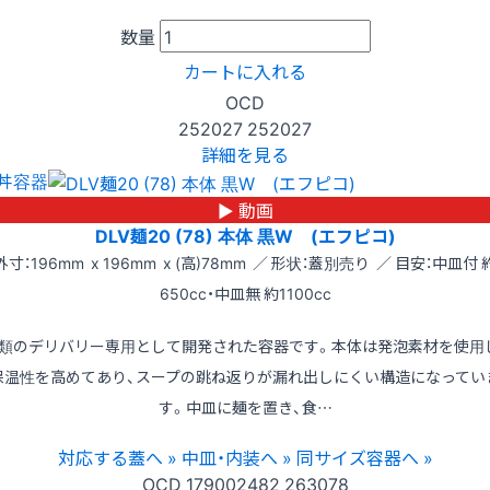
数量
カートに入れる
OCD
252027
252027
詳細を見る
丼容器
▶ 動画
DLV麺20 (78) 本体 黒W (エフピコ)
外寸：196mm x 196mm x (高)78mm ／ 形状：蓋別売り ／ 目安：中皿付 
650cc・中皿無 約1100cc
類のデリバリー専用として開発された容器です。本体は発泡素材を使用
保温性を高めてあり、スープの跳ね返りが漏れ出しにくい構造になってい
す。中皿に麺を置き、食…
対応する蓋へ »
中皿・内装へ »
同サイズ容器へ »
OCD
179002482
263078