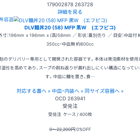
179002878
263728
詳細を見る
丼容器
DLV麺丼20 (58) MFP 黒W (エフピコ)
外寸：196mm x 196mm x (高)58mm ／ 形状：蓋別売り ／ 目安：中皿付 
350cc・中皿無 約800cc
類のデリバリー専用として開発された容器です。本体は発泡素材を使用
保温性を高めてあり、スープの跳ね返りが漏れ出しにくい構造になってい
す。中皿に麺を置き、食…
対応する蓋へ »
中皿・内装へ »
同サイズ容器へ »
OCD
263941
受発注
受発注
ケース / 400枚
0〜22,200
円
0
%OFF