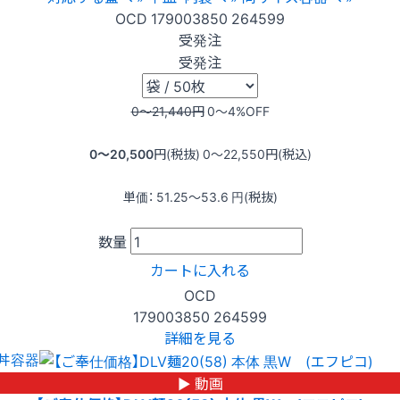
OCD
179003850
264599
受発注
受発注
0〜21,440
円
0〜4
%OFF
0〜20,500
円(税抜)
0〜22,550
円(税込)
単価：
51.25〜53.6
円(税抜)
数量
カートに入れる
OCD
179003850
264599
詳細を見る
丼容器
▶ 動画