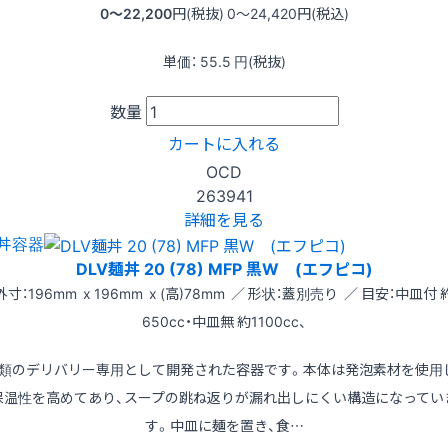
0〜22,200
円(税抜)
0〜24,420
円(税込)
単価：
55.5
円(税抜)
数量
カートに入れる
OCD
263941
詳細を見る
丼容器
DLV麺丼 20 (78) MFP 黒W (エフピコ)
外寸：196mm x 196mm x (高)78mm ／ 形状：蓋別売り ／ 目安：中皿付 
650cc・中皿無 約1100cc、
類のデリバリー専用として開発された容器です。本体は発泡素材を使用
保温性を高めてあり、スープの跳ね返りが漏れ出しにくい構造になってい
す。中皿に麺を置き、食…