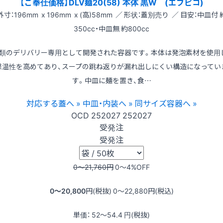
【ご奉仕価格】DLV麺20(58) 本体 黒W (エフピコ)
外寸：196mm x 196mm x (高)58mm ／ 形状：蓋別売り ／ 目安：中皿付 
350cc・中皿無 約800cc
類のデリバリー専用として開発された容器です。本体は発泡素材を使用
保温性を高めてあり、スープの跳ね返りが漏れ出しにくい構造になってい
す。中皿に麺を置き、食…
対応する蓋へ »
中皿・内装へ »
同サイズ容器へ »
OCD
252027
252027
受発注
受発注
0〜21,760
円
0〜4
%OFF
0〜20,800
円(税抜)
0〜22,880
円(税込)
単価：
52〜54.4
円(税抜)