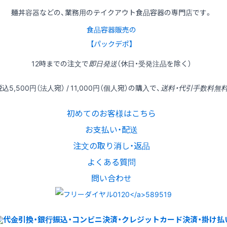
麺丼容器などの、業務用のテイクアウト食品容器の専門店です。
食品容器販売の
【パックデポ】
12時
までの
注文
で
即日発送
（休日・受発注品を除く）
税込
5,500円
（法人宛） /
11,000円
（個人宛）の
購入
で、
送料・代引手数料無
初めてのお客様はこちら
お支払い・配送
注文の取り消し・返品
よくある質問
問い合わせ