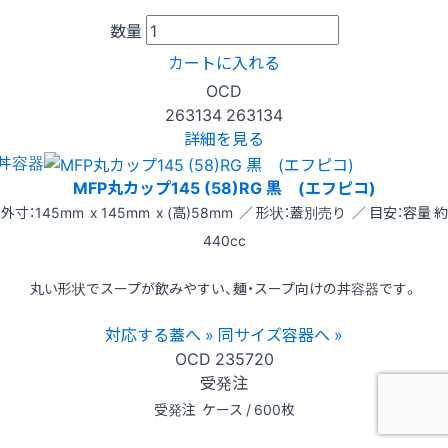
数量
カートに入れる
OCD
263134
263134
詳細を見る
丼容器
MFP丸カップ145 (58)RG 黒 (エフピコ)
外寸：145mm x 145mm x (高)58mm ／ 形状：蓋別売り ／ 目安：容量 約
440cc
丸い形状でスープが飲みやすい、麺・スープ向けの丼容器です。
対応する蓋へ »
同サイズ容器へ »
OCD
235720
受発注
受発注
ケース / 600枚