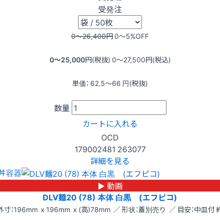
受発注
0〜26,400
円
0〜5
%OFF
0〜25,000
円(税抜)
0〜27,500
円(税込)
単価：
62.5〜66
円(税抜)
数量
カートに入れる
OCD
179002481
263077
詳細を見る
丼容器
▶ 動画
DLV麺20 (78) 本体 白黒 (エフピコ)
外寸：196mm x 196mm x (高)78mm ／ 形状：蓋別売り ／ 目安：中皿付 