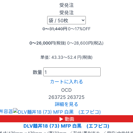
受発注
受発注
0〜31,440
円
0〜17
%OFF
0〜26,000
円(税抜)
0〜28,600
円(税込)
単価：
43.33〜52.4
円(税抜)
数量
カートに入れる
OCD
263725
263725
詳細を見る
丼容器
▶ 動画
DLV麺丼18 (73) MFP 白黒 (エフピコ)