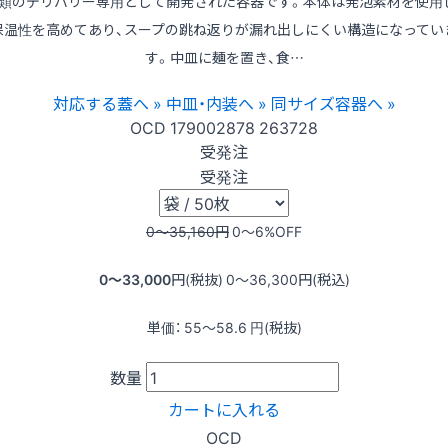
類のデリバリー専用として開発された容器です。本体は発泡素材を使用
保温性を高めてあり、スープの跳ね返りが漏れ出しにくい構造になってい
す。中皿に麺を置き、食…
対応する蓋へ »
中皿・内装へ »
同サイズ容器へ »
OCD
179002878
263728
受発注
受発注
0〜35,160
円
0〜6
%OFF
0〜33,000
円(税抜)
0〜36,300
円(税込)
単価：
55〜58.6
円(税抜)
数量
カートに入れる
OCD