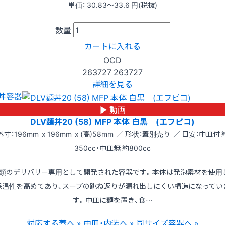
単価：
30.83〜33.6
円(税抜)
数量
カートに入れる
OCD
263727
263727
詳細を見る
丼容器
▶ 動画
DLV麺丼20 (58) MFP 本体 白黒 (エフピコ)
外寸：196mm x 196mm x (高)58mm ／ 形状：蓋別売り ／ 目安：中皿付 
350cc・中皿無 約800cc
類のデリバリー専用として開発された容器です。本体は発泡素材を使用
保温性を高めてあり、スープの跳ね返りが漏れ出しにくい構造になってい
す。中皿に麺を置き、食…
対応する蓋へ »
中皿・内装へ »
同サイズ容器へ »