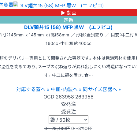
丼容器
▶ 動画
定番
DLV麺丼15 (58) MFP 黒W (エフピコ)
外寸：145mm x 145mm x (高)58mm ／ 形状：蓋別売り ／ 目安：中皿付 
160cc・中皿無 約400cc
類のデリバリー専用として開発された容器です。本体は発泡素材を使用
保温性を高めてあり、スープの跳ね返りが漏れ出しにくい構造になってい
す。中皿に麺を置き、食…
対応する蓋へ »
中皿・内装へ »
同サイズ容器へ »
OCD
263958
263958
受発注
受発注
0〜28,480
円
0〜8
%OFF