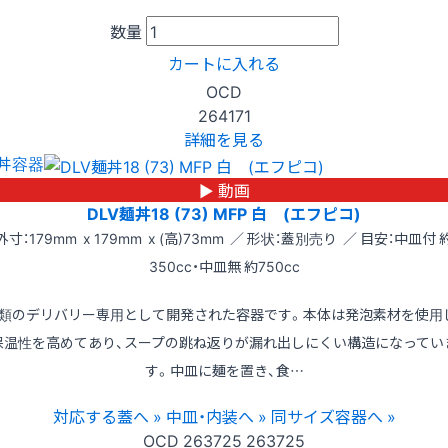
数量
カートに入れる
OCD
264171
詳細を見る
丼容器
▶ 動画
DLV麺丼18 (73) MFP 白 (エフピコ)
外寸：179mm x 179mm x (高)73mm ／ 形状：蓋別売り ／ 目安：中皿付 
350cc・中皿無 約750cc
類のデリバリー専用として開発された容器です。本体は発泡素材を使用
保温性を高めてあり、スープの跳ね返りが漏れ出しにくい構造になってい
す。中皿に麺を置き、食…
対応する蓋へ »
中皿・内装へ »
同サイズ容器へ »
OCD
263725
263725