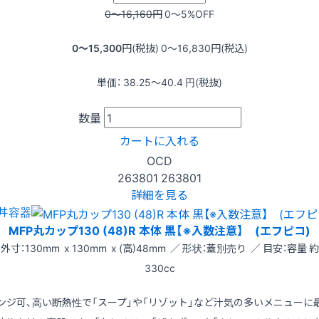
0〜16,160
円
0〜5
%OFF
0〜15,300
円(税抜)
0〜16,830
円(税込)
単価：
38.25〜40.4
円(税抜)
数量
カートに入れる
OCD
263801
263801
詳細を見る
丼容器
MFP丸カップ130 (48)R 本体 黒【※入数注意】 (エフピコ)
外寸：130mm x 130mm x (高)48mm ／ 形状：蓋別売り ／ 目安：容量 約
330cc
ンジ可、高い断熱性で「スープ」や「リゾット」など汁気の多いメニューに