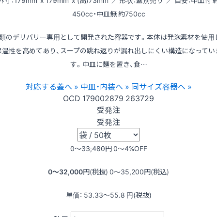
外寸：179mm x 179mm x (高)73mm ／ 形状：蓋別売り ／ 目安：中皿付 
450cc・中皿無 約750cc
類のデリバリー専用として開発された容器です。本体は発泡素材を使用
保温性を高めてあり、スープの跳ね返りが漏れ出しにくい構造になってい
す。中皿に麺を置き、食…
対応する蓋へ »
中皿・内装へ »
同サイズ容器へ »
OCD
179002879
263729
受発注
受発注
0〜33,480
円
0〜4
%OFF
0〜32,000
円(税抜)
0〜35,200
円(税込)
単価：
53.33〜55.8
円(税抜)