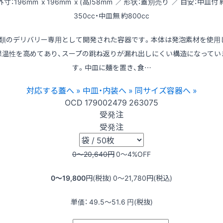
外寸：196mm x 196mm x (高)58mm ／ 形状：蓋別売り ／ 目安：中皿付 
350cc・中皿無 約800cc
類のデリバリー専用として開発された容器です。本体は発泡素材を使用
保温性を高めてあり、スープの跳ね返りが漏れ出しにくい構造になってい
す。中皿に麺を置き、食…
対応する蓋へ »
中皿・内装へ »
同サイズ容器へ »
OCD
179002479
263075
受発注
受発注
0〜20,640
円
0〜4
%OFF
0〜19,800
円(税抜)
0〜21,780
円(税込)
単価：
49.5〜51.6
円(税抜)