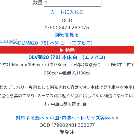
数量
カートに入れる
OCD
179002479
263075
詳細を見る
丼容器
▶ 動画
DLV麺20 (78) 本体 白 (エフピコ)
外寸：196mm x 196mm x (高)78mm ／ 形状：蓋別売り ／ 目安：中皿付 
650cc・中皿無 約1100cc
類のデリバリー専用として開発された容器です。本体は発泡素材を使用
保温性を高めてあり、スープの跳ね返りが漏れ出しにくい構造になってい
す。中皿に麺を置き、食…
対応する蓋へ »
中皿・内装へ »
同サイズ容器へ »
OCD
179002481
263077
受発注