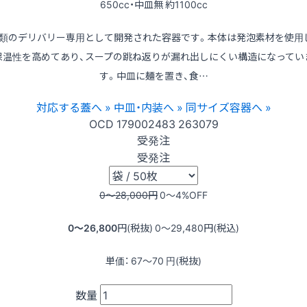
650cc・中皿無 約1100cc
類のデリバリー専用として開発された容器です。本体は発泡素材を使用
保温性を高めてあり、スープの跳ね返りが漏れ出しにくい構造になってい
す。中皿に麺を置き、食…
対応する蓋へ »
中皿・内装へ »
同サイズ容器へ »
OCD
179002483
263079
受発注
受発注
0〜28,000
円
0〜4
%OFF
0〜26,800
円(税抜)
0〜29,480
円(税込)
単価：
67〜70
円(税抜)
数量