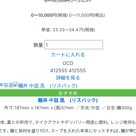
0〜10,320
円
0〜3
%OFF
0〜10,000
円(税抜)
0〜11,000
円(税込)
単価：
33.33〜34.4
円(税抜)
数量
カートに入れる
OCD
412555
412555
詳細を見る
丼容器
おすすめ
麺丼 中皿 黒 (リスパック)
外寸：187mm x 187mm x (高)57mm ／ 形状：中皿 ／ 目安：麺300g
本体、蓋との併用で、テイクアウトやデリバリー用途に便利。レンジ使用も
です。麺と具材を盛り付け、スープを入れた本体にセットすれば、麺が伸