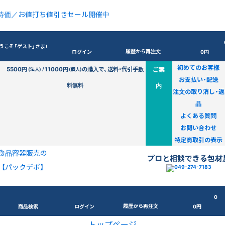
特価／お値打ち値引きセール開催中
うこそ「ゲスト」さま！
履歴から再注文
ログイン
0円
初めてのお客様
5500円
11000円
の購入で、送料・代引手数
ご案
(法人) /
(個人)
お支払い・配送
料無料
内
注文の取り消し・返
品
よくある質問
お問い合わせ
特定商取引の表示
食品容器販売の
プロと相談できる包材
【パックデポ】
0
履歴から再注文
商品検索
ログイン
0円
トップページ