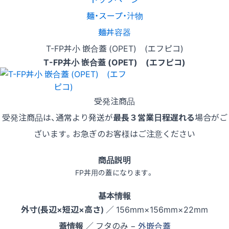
麺・スープ・汁物
麺丼容器
T-FP丼小 嵌合蓋 (OPET) (エフピコ)
T-FP丼小 嵌合蓋 (OPET) (エフピコ)
受発注商品
受発注商品は、通常より発送が
最長３営業日程遅れる
場合がご
ざいます。お急ぎのお客様はご注意ください
商品説明
FP丼用の蓋になります。
基本情報
外寸(長辺×短辺×高さ)
／ 156mm×156mm×22mm
蓋情報
／ フタのみ −
外嵌合蓋