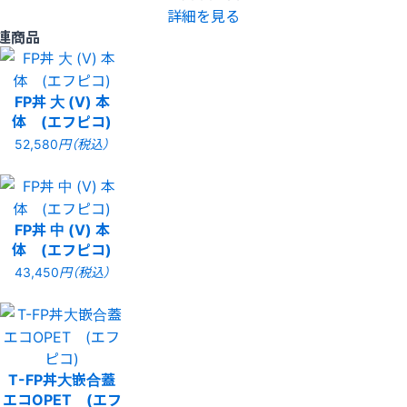
詳細を見る
連商品
FP丼 大 (V) 本
体 (エフピコ)
52,580
円（税込）
FP丼 中 (V) 本
体 (エフピコ)
43,450
円（税込）
T-FP丼大嵌合蓋
エコOPET (エフ