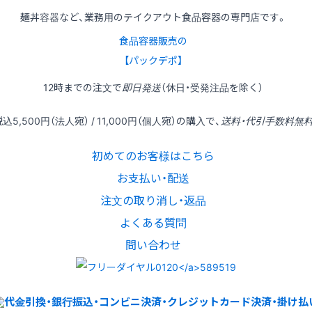
麺丼容器など、業務用のテイクアウト食品容器の専門店です。
食品容器販売の
【パックデポ】
12時
までの
注文
で
即日発送
（休日・受発注品を除く）
税込
5,500円
（法人宛） /
11,000円
（個人宛）の
購入
で、
送料・代引手数料無
初めてのお客様はこちら
お支払い・配送
注文の取り消し・返品
よくある質問
問い合わせ