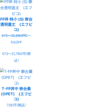
FP丼 特小 (S) 嵌合
透明蓋丈 (エフピ
コ)
572〜22,880円
0〜
5%OFF
572〜21,780
円（税
込）
T-FP丼中 嵌合蓋
(OPET) (エフピ
コ)
726
円（税込）