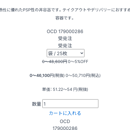
熱性に優れたPSP性の丼容器です。テイクアウトやデリバリーにおすす
容器です。
OCD
179000286
受発注
受発注
0〜48,600
円
0〜5
%OFF
0〜46,100
円(税抜)
0〜50,710
円(税込)
単価：
51.22〜54
円(税抜)
数量
カートに入れる
OCD
179000286