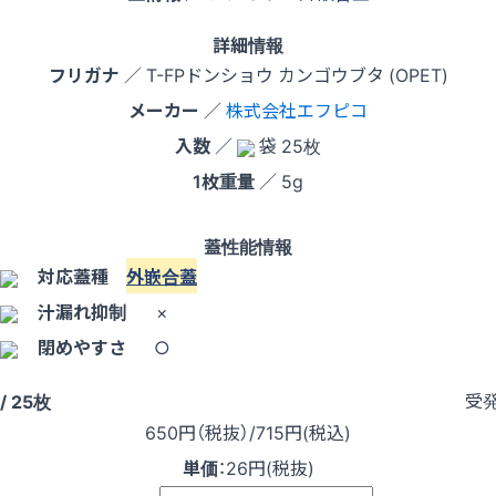
詳細情報
フリガナ
／ T-FPドンショウ カンゴウブタ (OPET)
メーカー
／
株式会社エフピコ
入数
／
袋 25枚
1枚重量
／ 5g
蓋性能情報
対応蓋種
外嵌合蓋
汁漏れ抑制
×
閉めやすさ
○
受
/ 25枚
650
円（税抜）
/715円
(税込)
単価
：
26円(税抜)