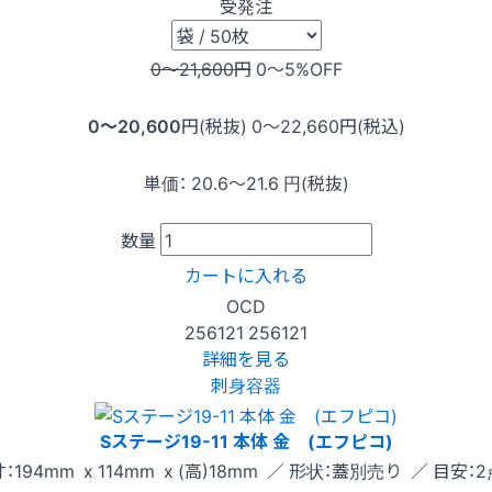
受発注
0〜21,600
円
0〜5
%OFF
0〜20,600
円(税抜)
0〜22,660
円(税込)
単価：
20.6〜21.6
円(税抜)
数量
カートに入れる
OCD
256121
256121
詳細を見る
刺身容器
Sステージ19-11 本体 金 (エフピコ)
：194mm x 114mm x (高)18mm ／ 形状：蓋別売り ／ 目安：