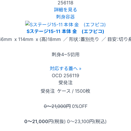
256118
詳細を見る
刺身容器
Sステージ15-11 本体 金 (エフピコ)
46mm x 114mm x (高)18mm ／ 形状：蓋別売り ／ 目安：切り
刺身4~5切用
対応する蓋へ »
OCD
256119
受発注
受発注
ケース / 1500枚
0〜21,000
円
0
%OFF
0〜21,000
円(税抜)
0〜23,100
円(税込)