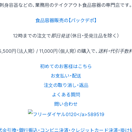
刺身容器などの、業務用のテイクアウト食品容器の専門店です
食品容器販売の【パックデポ】
12時
までの
注文
で
即日発送
（休日・受発注品を除く）
5,500円
（法人宛） /
11,000円
（個人宛）の
購入
で、
送料・代引手数
初めてのお客様はこちら
お支払い・配送
注文の取り消し・返品
よくある質問
問い合わせ