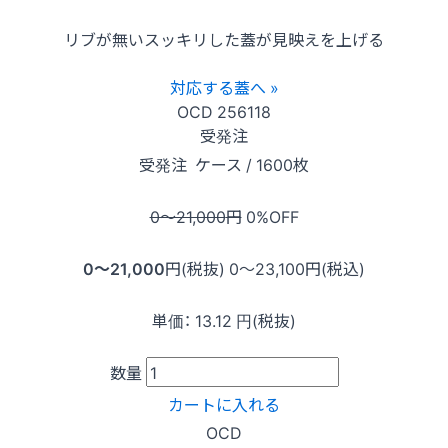
リブが無いスッキリした蓋が見映えを上げる
対応する蓋へ »
OCD
256118
受発注
受発注
ケース / 1600枚
0〜21,000
円
0
%OFF
0〜21,000
円(税抜)
0〜23,100
円(税込)
単価：
13.12
円(税抜)
数量
カートに入れる
OCD