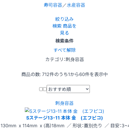
寿司容器
／
水産容器
絞り込み
検索
商品を
見る
検索条件
すべて解除
カテゴリ：刺身容器
商品の数:
712
件のうち1から60件を表示中
刺身容器
Sステージ13-11 本体 金 (エフピコ)
130mm x 114mm x (高)18mm ／ 形状：蓋別売り ／ 目安：3