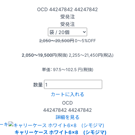
OCD
44247842
44247842
受発注
受発注
2,050〜20,500
円
0〜5
%OFF
2,050〜19,500
円(税抜)
2,255〜21,450
円(税込)
単価：
97.5〜102.5
円(税抜)
数量
カートに入れる
OCD
44247842
44247842
詳細を見る
ーキ
キャリーケース ホワイト6×8 (シモジマ)