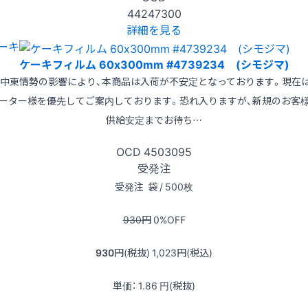
44247300
詳細を見る
ーキ
ケーキフィルム 60x300mm #4739234 (シモジマ)
※中東情勢の影響により、本商品は入荷が不安定となっております。現在
ーター様を優先してご案内しております。恐れ入りますが、新規のお客
供給安定までお待ち…
OCD
4503095
受発注
受発注
袋 / 500枚
930
円
0
%OFF
930
円(税抜)
1,023
円(税込)
単価：
1.86
円(税抜)