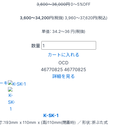
3,600〜36,000
円
0〜5
%OFF
3,600〜34,200
円(税抜)
3,960〜37,620
円(税込)
単価：
34.2〜36
円(税抜)
数量
カートに入れる
OCD
46770825
46770825
詳細を見る
ーキ
K-SK-1
：193mm x 110mm x (高)110mm(閉蓋時) ／ 形状：折ぶた式