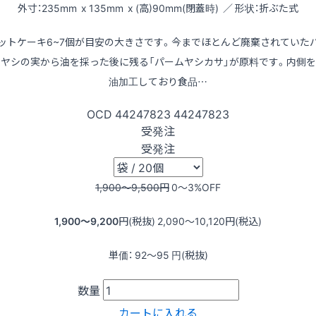
外寸：235mm x 135mm x (高)90mm(閉蓋時) ／ 形状：折ぶた式
ットケーキ6~7個が目安の大きさです。今までほとんど廃棄されていた
ムヤシの実から油を採った後に残る「パームヤシカサ」が原料です。内側を
油加工しており食品…
OCD
44247823
44247823
受発注
受発注
1,900〜9,500
円
0〜3
%OFF
1,900〜9,200
円(税抜)
2,090〜10,120
円(税込)
単価：
92〜95
円(税抜)
数量
カートに入れる