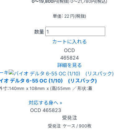
0〜19,800
円(税抜)
0〜21,780
円(税込)
単価：
22
円(税抜)
数量
カートに入れる
OCD
465824
詳細を見る
ーキ
イオ デルタ 6-55 OC (1/10) (リスパック)
外寸：140mm x 108mm x (高)55mm ／ 形状：蓋
対応する身へ »
OCD
465823
受発注
受発注
ケース / 900枚