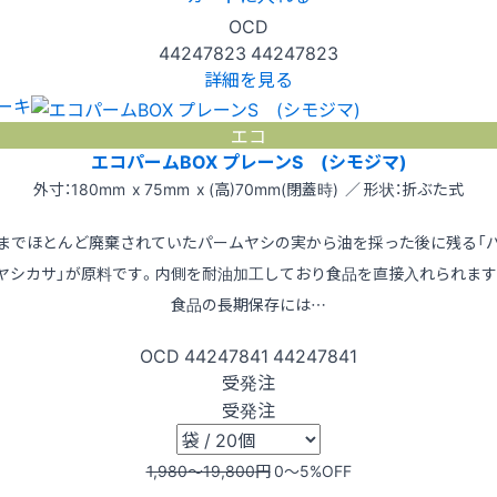
OCD
44247823
44247823
詳細を見る
ーキ
エコ
エコパームBOX プレーンS (シモジマ)
外寸：180mm x 75mm x (高)70mm(閉蓋時) ／ 形状：折ぶた式
までほとんど廃棄されていたパームヤシの実から油を採った後に残る「
ヤシカサ」が原料です。内側を耐油加工しており食品を直接入れられます
食品の長期保存には…
OCD
44247841
44247841
受発注
受発注
1,980〜19,800
円
0〜5
%OFF