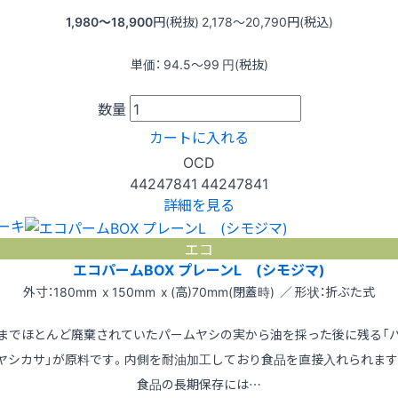
1,980〜18,900
円(税抜)
2,178〜20,790
円(税込)
単価：
94.5〜99
円(税抜)
数量
カートに入れる
OCD
44247841
44247841
詳細を見る
ーキ
エコ
エコパームBOX プレーンL (シモジマ)
外寸：180mm x 150mm x (高)70mm(閉蓋時) ／ 形状：折ぶた式
までほとんど廃棄されていたパームヤシの実から油を採った後に残る「
ヤシカサ」が原料です。内側を耐油加工しており食品を直接入れられます
食品の長期保存には…