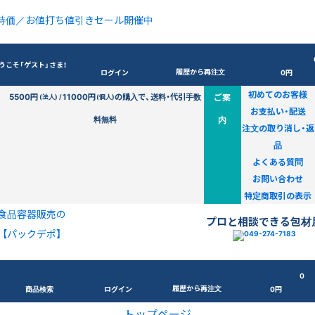
特価／お値打ち値引きセール開催中
うこそ「ゲスト」さま！
履歴から再注文
ログイン
0円
初めてのお客様
5500円
11000円
の購入で、送料・代引手数
ご案
(法人) /
(個人)
お支払い・配送
料無料
内
注文の取り消し・返
品
よくある質問
お問い合わせ
特定商取引の表示
食品容器販売の
プロと相談できる包材
【パックデポ】
0
履歴から再注文
商品検索
ログイン
0円
トップページ