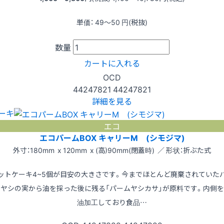
単価：
49〜50
円(税抜)
数量
カートに入れる
OCD
44247821
44247821
詳細を見る
ーキ
エコ
エコパームBOX キャリーM (シモジマ)
外寸：180mm x 120mm x (高)90mm(閉蓋時) ／ 形状：折ぶた式
ットケーキ4~5個が目安の大きさです。今までほとんど廃棄されていた
ムヤシの実から油を採った後に残る「パームヤシカサ」が原料です。内側を
油加工しており食品…