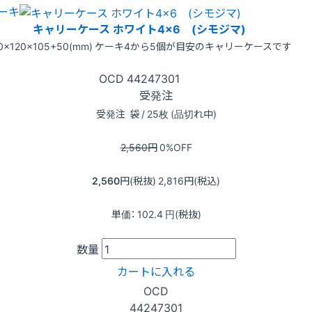
ーキ
キャリーケース ホワイト4×6 (シモジマ)
80×120×105+50(mm) ケーキ4から5個が目安のキャリーケースです
OCD
44247301
受発注
受発注
袋 / 25枚 (品切れ中)
2,560
円
0
%OFF
2,560
円(税抜)
2,816
円(税込)
単価：
102.4
円(税抜)
数量
カートに入れる
OCD
44247301