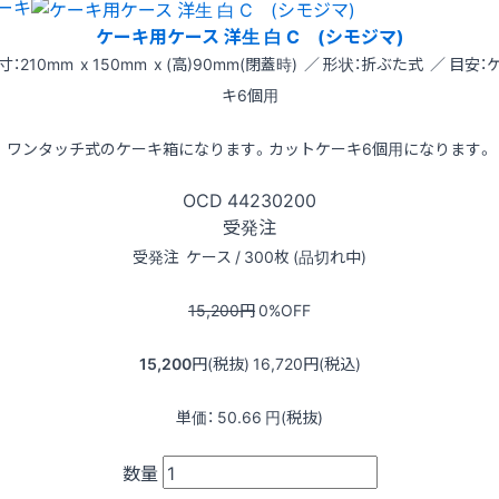
ーキ
ケーキ用ケース 洋生 白 C (シモジマ)
寸：210mm x 150mm x (高)90mm(閉蓋時) ／ 形状：折ぶた式 ／ 目安：
キ6個用
ワンタッチ式のケーキ箱になります。カットケーキ6個用になります。
OCD
44230200
受発注
受発注
ケース / 300枚 (品切れ中)
15,200
円
0
%OFF
15,200
円(税抜)
16,720
円(税込)
単価：
50.66
円(税抜)
数量