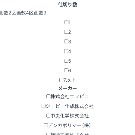
仕切り数
画数2
区画数4
区画数9
1
2
3
4
5
6
7以上
メーカー
株式会社エフピコ
シーピー化成株式会社
中央化学株式会社
デンカポリマー（株）
福助工業株式会社