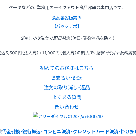
ケーキなどの、業務用のテイクアウト食品容器の専門店です。
食品容器販売の
【パックデポ】
12時
までの
注文
で
即日発送
（休日・受発注品を除く）
税込
5,500円
（法人宛） /
11,000円
（個人宛）の
購入
で、
送料・代引手数料無
初めてのお客様はこちら
お支払い・配送
注文の取り消し・返品
よくある質問
問い合わせ