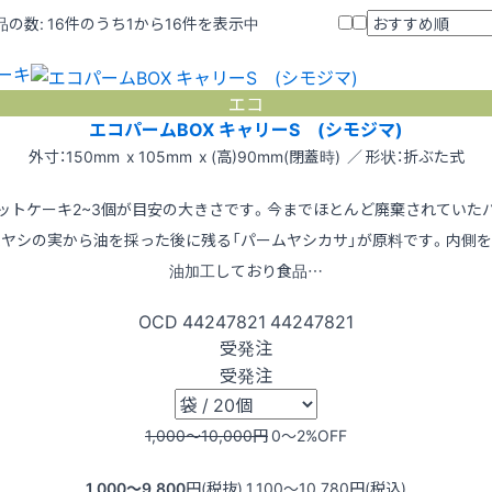
品の数:
16
件のうち1から16件を表示中
ーキ
エコ
エコパームBOX キャリーS (シモジマ)
外寸：150mm x 105mm x (高)90mm(閉蓋時) ／ 形状：折ぶた式
ットケーキ2~3個が目安の大きさです。今までほとんど廃棄されていた
ムヤシの実から油を採った後に残る「パームヤシカサ」が原料です。内側を
油加工しており食品…
OCD
44247821
44247821
受発注
受発注
1,000〜10,000
円
0〜2
%OFF
1,000〜9,800
円(税抜)
1,100〜10,780
円(税込)