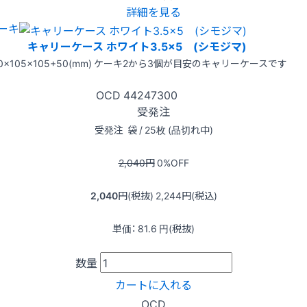
詳細を見る
ーキ
キャリーケース ホワイト3.5×5 (シモジマ)
50×105×105+50(mm) ケーキ2から3個が目安のキャリーケースです
OCD
44247300
受発注
受発注
袋 / 25枚 (品切れ中)
2,040
円
0
%OFF
2,040
円(税抜)
2,244
円(税込)
単価：
81.6
円(税抜)
数量
カートに入れる
OCD