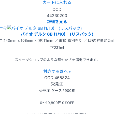
カートに入れる
OCD
44230200
詳細を見る
ーキ
バイオ デルタ 6B (1/10) (リスパック)
：140mm x 108mm x (高)11mm ／ 形状：蓋別売り ／ 目安：容量312m
下231ml
スイーツショップのような華やかさを演出できます。
対応する蓋へ »
OCD
465824
受発注
受発注
ケース / 900枚
0〜19,800
円
0
%OFF