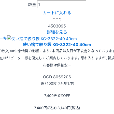
数量
カートに入れる
OCD
4503095
詳細を見る
ーキ
使い捨て絞り袋 KG-3322-40 40cm
00枚入 ※※中東情勢の影響により、本商品は入荷が不安定となっておりま
在はリピーター様を優先してご案内しております。恐れ入りますが、新
お客様は供給安…
OCD
8059206
袋 / 100枚 (品切れ中)
7,400
円
0
%OFF
7,400
円(税抜)
8,140
円(税込)