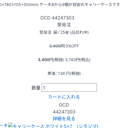
40×180×105+50(mm) ケーキ8から9個が目安のキャリーケースです
OCD
44247303
受発注
受発注
袋 / 25枚 (品切れ中)
3,400
円
0
%OFF
3,400
円(税抜)
3,740
円(税込)
単価：
136
円(税抜)
数量
カートに入れる
OCD
44247303
詳細を見る
ーキ