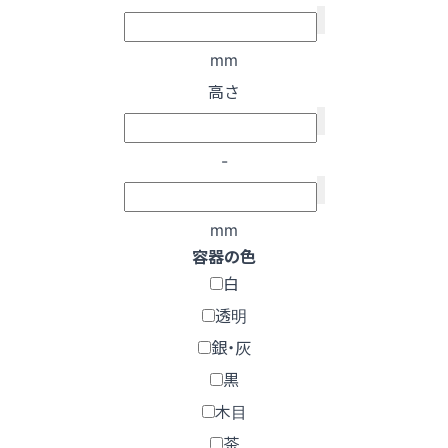
mm
高さ
-
mm
容器の色
白
透明
銀・灰
黒
木目
茶