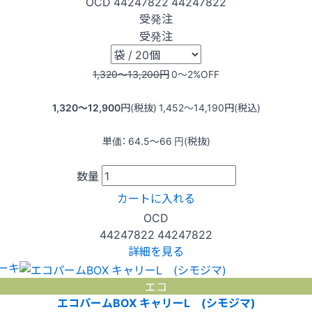
OCD
44247822
44247822
受発注
受発注
1,320〜13,200
円
0〜2
%OFF
1,320〜12,900
円(税抜)
1,452〜14,190
円(税込)
単価：
64.5〜66
円(税抜)
数量
カートに入れる
OCD
44247822
44247822
詳細を見る
ーキ
エコ
エコパームBOX キャリーL (シモジマ)