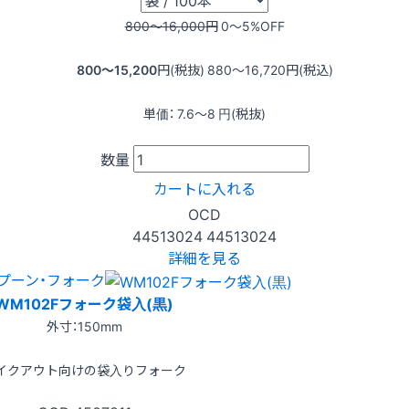
800〜16,000
円
0〜5
%OFF
800〜15,200
円(税抜)
880〜16,720
円(税込)
単価：
7.6〜8
円(税抜)
数量
カートに入れる
OCD
44513024
44513024
詳細を見る
プーン・フォーク
WM102Fフォーク袋入(黒)
外寸：150mm
イクアウト向けの袋入りフォーク