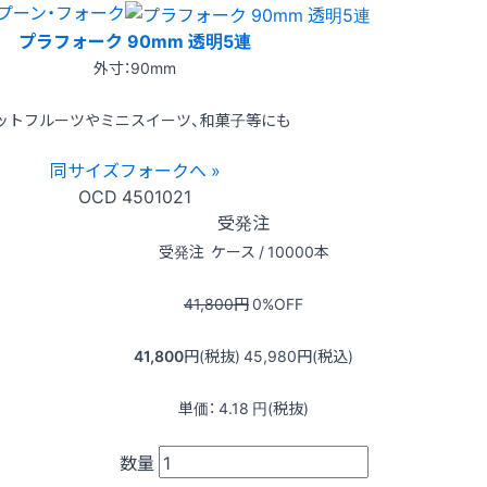
プーン・フォーク
プラフォーク 90mm 透明5連
外寸：90mm
ットフルーツやミニスイーツ、和菓子等にも
同サイズフォークへ »
OCD
4501021
受発注
受発注
ケース / 10000本
41,800
円
0
%OFF
41,800
円(税抜)
45,980
円(税込)
単価：
4.18
円(税抜)
数量