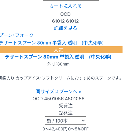
カートに入れる
OCD
61012
61012
詳細を見る
プーン・フォーク
人気
デザートスプーン 80mm 単袋入 透明 (中央化学)
外寸：80mm
明袋入り カップアイス・ソフトクリームにおすすめのスプーンです。
同サイズスプーンへ »
OCD
4501056
4501056
受発注
受発注
0〜42,400
円
0〜5
%OFF