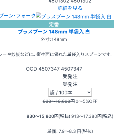
4501302
4501302
詳細を見る
プーン・フォーク
定番
プラスプーン 148mm 単袋入 白
外寸：148mm
レーや炒飯などに。衛生面に優れた単袋入りスプーンです。
OCD
4507347
4507347
受発注
受発注
830〜16,600
円
0〜5
%OFF
830〜15,800
円(税抜)
913〜17,380
円(税込)
単価：
7.9〜8.3
円(税抜)