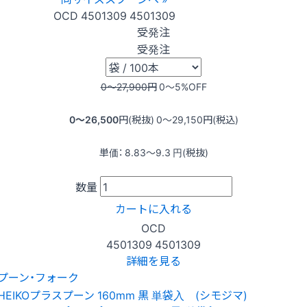
OCD
4501309
4501309
受発注
受発注
0〜27,900
円
0〜5
%OFF
0〜26,500
円(税抜)
0〜29,150
円(税込)
単価：
8.83〜9.3
円(税抜)
数量
カートに入れる
OCD
4501309
4501309
詳細を見る
プーン・フォーク