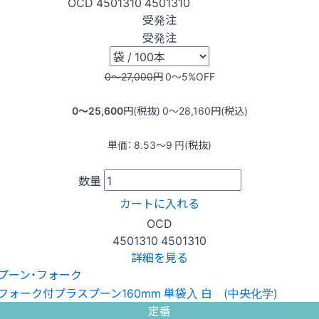
OCD
4501310
4501310
受発注
受発注
0〜27,000
円
0〜5
%OFF
0〜25,600
円(税抜)
0〜28,160
円(税込)
単価：
8.53〜9
円(税抜)
数量
カートに入れる
OCD
4501310
4501310
詳細を見る
プーン・フォーク
定番