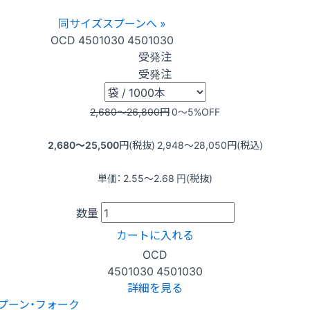
同サイズスプーンへ »
OCD
4501030
4501030
受発注
受発注
2,680〜26,800
円
0〜5
%OFF
2,680〜25,500
円(税抜)
2,948〜28,050
円(税込)
単価：
2.55〜2.68
円(税抜)
数量
カートに入れる
OCD
4501030
4501030
詳細を見る
プーン・フォーク