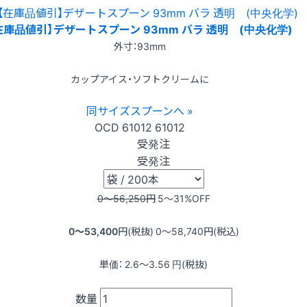
在庫品値引】デザートスプーン 93mm バラ 透明 (中央化学)
外寸：93mm
カップアイス・ソフトクリームに
同サイズスプーンへ »
OCD
61012
61012
受発注
受発注
0〜56,250
円
5〜31
%OFF
0〜53,400
円(税抜)
0〜58,740
円(税込)
単価：
2.6〜3.56
円(税抜)
数量