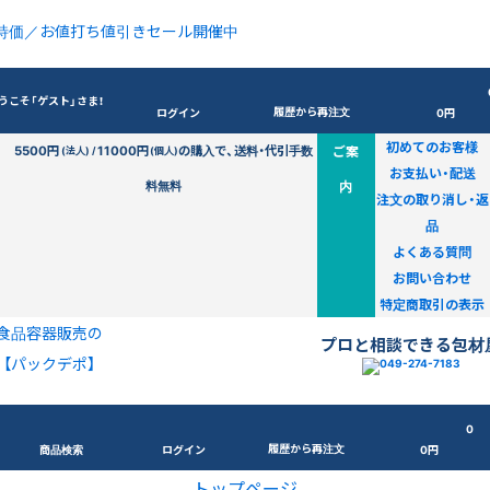
特価／お値打ち値引きセール開催中
うこそ「ゲスト」さま！
履歴から再注文
ログイン
0円
初めてのお客様
5500円
11000円
の購入で、送料・代引手数
ご案
(法人) /
(個人)
お支払い・配送
料無料
内
注文の取り消し・返
品
よくある質問
お問い合わせ
特定商取引の表示
食品容器販売の
プロと相談できる包材
【パックデポ】
0
履歴から再注文
商品検索
ログイン
0円
トップページ