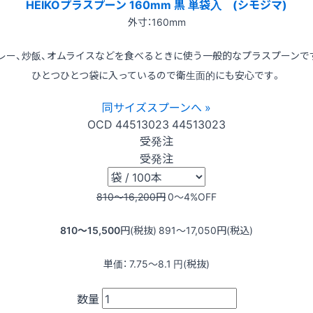
HEIKOプラスプーン 160mm 黒 単袋入 (シモジマ)
外寸：160mm
レー、炒飯、オムライスなどを食べるときに使う一般的なプラスプーンで
ひとつひとつ袋に入っているので衛生面的にも安心です。
同サイズスプーンへ »
OCD
44513023
44513023
受発注
受発注
810〜16,200
円
0〜4
%OFF
810〜15,500
円(税抜)
891〜17,050
円(税込)
単価：
7.75〜8.1
円(税抜)
数量