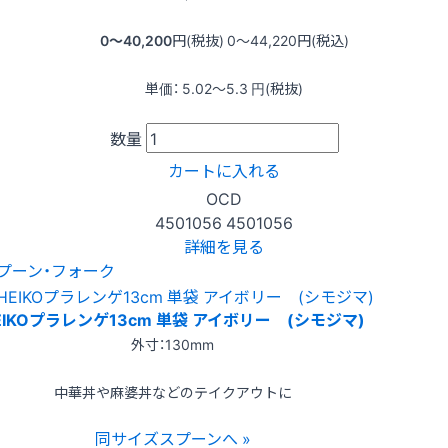
0〜40,200
円(税抜)
0〜44,220
円(税込)
単価：
5.02〜5.3
円(税抜)
数量
カートに入れる
OCD
4501056
4501056
詳細を見る
プーン・フォーク
EIKOプラレンゲ13cm 単袋 アイボリー (シモジマ)
外寸：130mm
中華丼や麻婆丼などのテイクアウトに
同サイズスプーンへ »