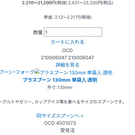
2,210〜21,200
円(税抜)
2,431〜23,320
円(税込)
単価：
2.12〜2.21
円(税抜)
数量
カートに入れる
OCD
210006047
210006047
詳細を見る
プーン・フォーク
プラスプーン 130mm 単袋入 透明
外寸：130mm
ーグルトやゼリー、カップアイス等を食べるサイズのスプーンです。
同サイズスプーンへ »
OCD
4501073
受発注