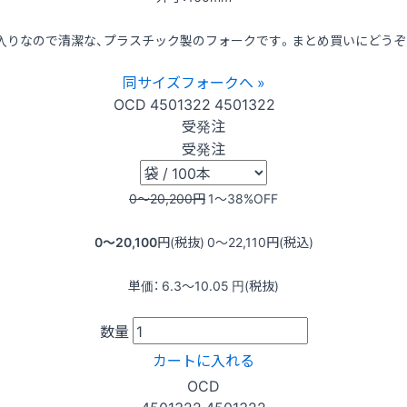
入りなので清潔な、プラスチック製のフォークです。まとめ買いにどうぞ
同サイズフォークへ »
OCD
4501322
4501322
受発注
受発注
0〜20,200
円
1〜38
%OFF
0〜20,100
円(税抜)
0〜22,110
円(税込)
単価：
6.3〜10.05
円(税抜)
数量
カートに入れる
OCD
4501322
4501322