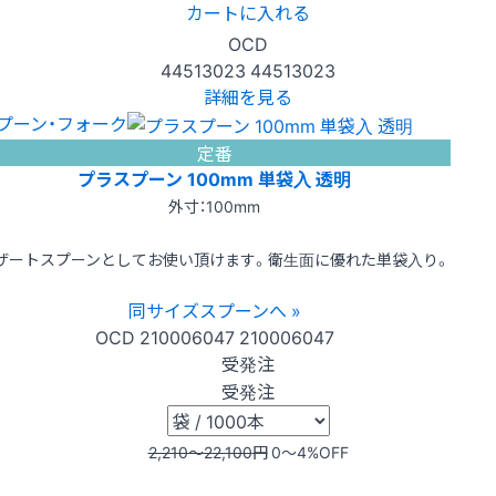
カートに入れる
OCD
44513023
44513023
詳細を見る
プーン・フォーク
定番
プラスプーン 100mm 単袋入 透明
外寸：100mm
ザートスプーンとしてお使い頂けます。衛生面に優れた単袋入り。
同サイズスプーンへ »
OCD
210006047
210006047
受発注
受発注
2,210〜22,100
円
0〜4
%OFF