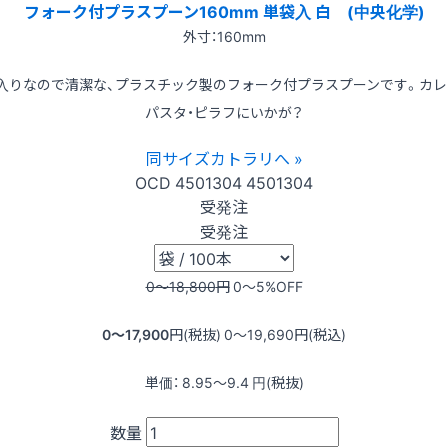
フォーク付プラスプーン160mm 単袋入 白 (中央化学)
外寸：160mm
入りなので清潔な、プラスチック製のフォーク付プラスプーンです。カレ
パスタ・ピラフにいかが？
同サイズカトラリへ »
OCD
4501304
4501304
受発注
受発注
0〜18,800
円
0〜5
%OFF
0〜17,900
円(税抜)
0〜19,690
円(税込)
単価：
8.95〜9.4
円(税抜)
数量