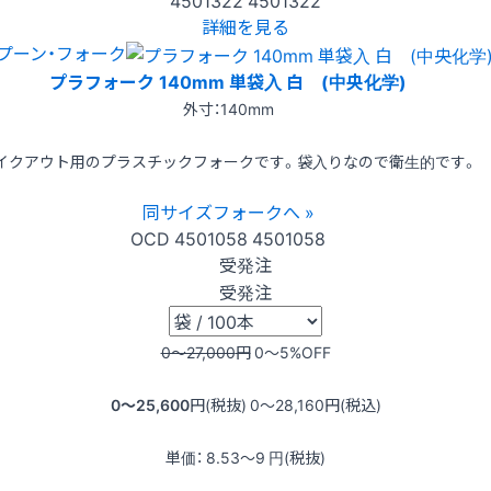
詳細を見る
プーン・フォーク
プラフォーク 140mm 単袋入 白 (中央化学)
外寸：140mm
イクアウト用のプラスチックフォークです。袋入りなので衛生的です。
同サイズフォークへ »
OCD
4501058
4501058
受発注
受発注
0〜27,000
円
0〜5
%OFF
0〜25,600
円(税抜)
0〜28,160
円(税込)
単価：
8.53〜9
円(税抜)