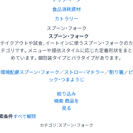
食品消耗資材
カトラリー
スプーン・フォーク
スプーン・フォーク
テイクアウトや試食、イートインに使うスプーン・フォークのカ
テゴリです。メニューや提供スタイルに応じた定番形状をまと
めています。個包装タイプとバラタイプがあります。
環境配慮スプーン・フォーク
／
ストロー・マドラー
／
割り箸
／
ピ
ック・つまようじ
絞り込み
検索
商品を
見る
索条件
すべて解除
カテゴリ：スプーン・フォーク