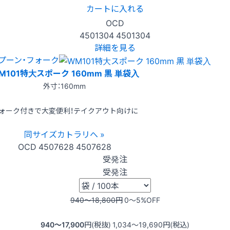
カートに入れる
OCD
4501304
4501304
詳細を見る
プーン・フォーク
M101特大スポーク 160mm 黒 単袋入
外寸：160mm
ォーク付きで大変便利！テイクアウト向けに
同サイズカトラリへ »
OCD
4507628
4507628
受発注
受発注
940〜18,800
円
0〜5
%OFF
940〜17,900
円(税抜)
1,034〜19,690
円(税込)