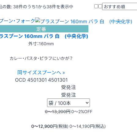
品の数:
38
件のうち1から38件を表示中
プーン・フォーク
定番
ラスプーン 160mm バラ 白 (中央化学)
外寸：160mm
カレー・パスタ・ピラフにいかが？
同サイズスプーンへ »
OCD
4501301
4501301
受発注
受発注
0〜13,200
円
0〜2
%OFF
0〜12,900
円(税抜)
0〜14,190
円(税込)