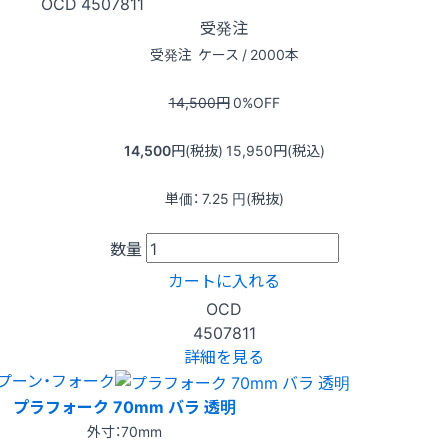
OCD
4507811
受発注
受発注
ケース / 2000本
14,500
円
0
%OFF
14,500
円(税抜)
15,950
円(税込)
単価：
7.25
円(税抜)
数量
カートに入れる
OCD
4507811
詳細を見る
プーン・フォーク
プラフォーク 70mm バラ 透明
外寸：70mm