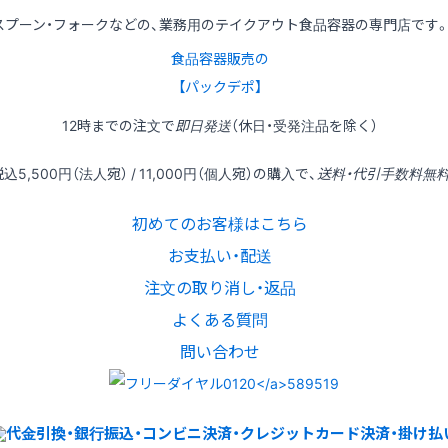
スプーン・フォークなどの、業務用のテイクアウト食品容器の専門店です
食品容器販売の
【パックデポ】
12時
までの
注文
で
即日発送
（休日・受発注品を除く）
税込
5,500円
（法人宛） /
11,000円
（個人宛）の
購入
で、
送料・代引手数料無
初めてのお客様はこちら
お支払い・配送
注文の取り消し・返品
よくある質問
問い合わせ