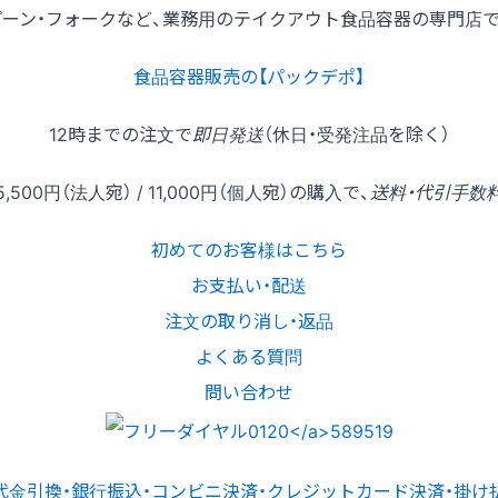
プーン・フォークなど、業務用のテイクアウト食品容器の専門店で
食品容器販売の【パックデポ】
12時
までの
注文
で
即日発送
（休日・受発注品を除く）
5,500円
（法人宛） /
11,000円
（個人宛）の
購入
で、
送料・代引手数
初めてのお客様はこちら
お支払い・配送
注文の取り消し・返品
よくある質問
問い合わせ