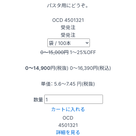
パスタ用にどうぞ。
OCD
4501321
受発注
受発注
0〜15,000
円
1〜25
%OFF
0〜14,900
円(税抜)
0〜16,390
円(税込)
単価：
5.6〜7.45
円(税抜)
数量
カートに入れる
OCD
4501321
詳細を見る