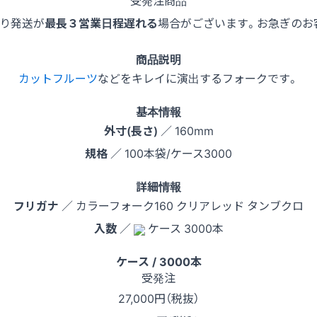
受発注商品
より発送が
最長３営業日程遅れる
場合がございます。お急ぎのお
商品説明
カットフルーツ
などをキレイに演出するフォークです。
基本情報
外寸(長さ)
／ 160mm
規格
／ 100本袋/ケース3000
詳細情報
フリガナ
／ カラーフォーク160 クリアレッド タンブクロ
入数
／
ケース 3000本
ケース / 3000本
受発注
27,000
円（税抜）