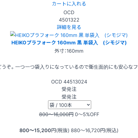
カートに入れる
OCD
4501322
詳細を見る
HEIKOプラフォーク 160mm 黒 単袋入 (シモジマ)
外寸：160mm
どうぞ。一つ一つ袋入りになっているので衛生面的にも安心なフ
OCD
44513024
受発注
受発注
800〜16,000
円
0〜5
%OFF
800〜15,200
円(税抜)
880〜16,720
円(税込)