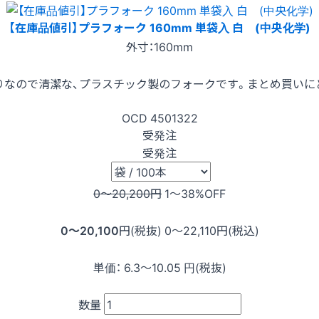
【在庫品値引】プラフォーク 160mm 単袋入 白 (中央化学)
外寸：160mm
りなので清潔な、プラスチック製のフォークです。まとめ買いに
OCD
4501322
受発注
受発注
0〜20,200
円
1〜38
%OFF
0〜20,100
円(税抜)
0〜22,110
円(税込)
単価：
6.3〜10.05
円(税抜)
数量