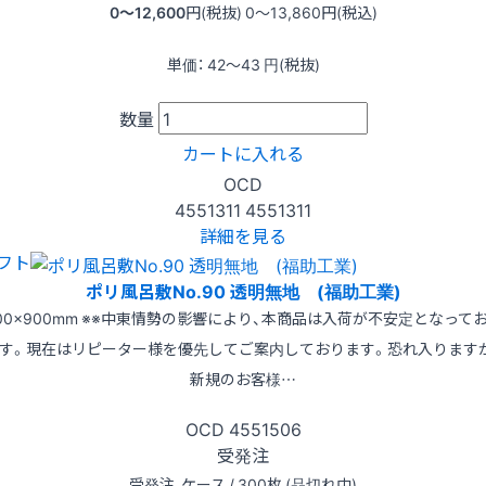
0〜12,600
円(税抜)
0〜13,860
円(税込)
単価：
42〜43
円(税抜)
数量
カートに入れる
OCD
4551311
4551311
詳細を見る
フト
ポリ風呂敷No.90 透明無地 (福助工業)
00×900mm ※※中東情勢の影響により、本商品は入荷が不安定となって
す。現在はリピーター様を優先してご案内しております。恐れ入ります
新規のお客様…
OCD
4551506
受発注
受発注
ケース / 300枚 (品切れ中)