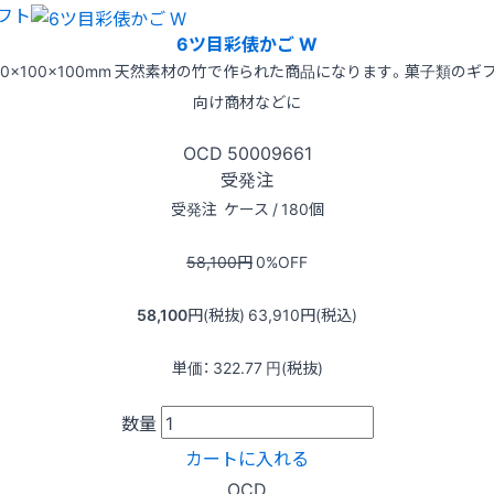
フト
6ツ目彩俵かご W
50x100x100mm 天然素材の竹で作られた商品になります。菓子類のギ
向け商材などに
OCD
50009661
受発注
受発注
ケース / 180個
58,100
円
0
%OFF
58,100
円(税抜)
63,910
円(税込)
単価：
322.77
円(税抜)
数量
カートに入れる
OCD