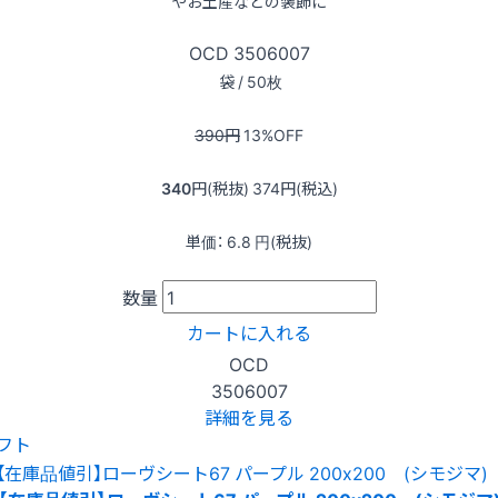
やお土産などの装飾に
OCD
3506007
袋 / 50枚
390
円
13
%OFF
340
円(税抜)
374
円(税込)
単価：
6.8
円(税抜)
数量
カートに入れる
OCD
3506007
詳細を見る
フト