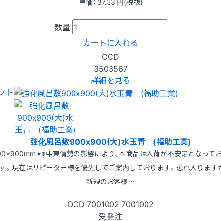
単価：
37.33
円(税抜)
数量
カートに入れる
OCD
3503567
詳細を見る
フト
強化風呂敷900x900(大)水玉青 (福助工業)
00×900mm ※※中東情勢の影響により、本商品は入荷が不安定となって
す。現在はリピーター様を優先してご案内しております。恐れ入ります
新規のお客様…
OCD
7001002
7001002
受発注