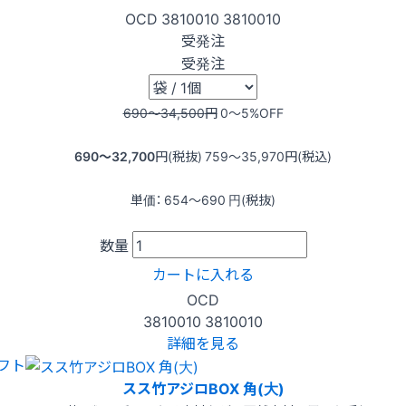
OCD
3810010
3810010
受発注
受発注
690〜34,500
円
0〜5
%OFF
690〜32,700
円(税抜)
759〜35,970
円(税込)
単価：
654〜690
円(税抜)
数量
カートに入れる
OCD
3810010
3810010
詳細を見る
フト
スス竹アジロBOX 角(大)