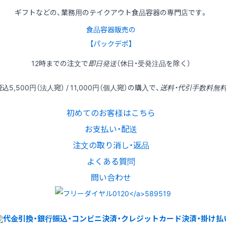
ギフトなどの、業務用のテイクアウト食品容器の専門店です。
食品容器販売の
【パックデポ】
12時
までの
注文
で
即日発送
（休日・受発注品を除く）
税込
5,500円
（法人宛） /
11,000円
（個人宛）の
購入
で、
送料・代引手数料無
初めてのお客様はこちら
お支払い・配送
注文の取り消し・返品
よくある質問
問い合わせ