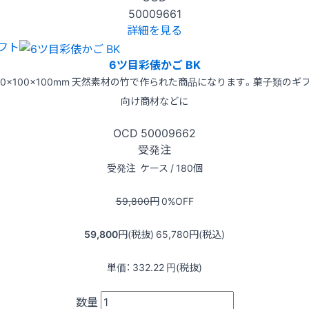
50009661
詳細を見る
フト
6ツ目彩俵かご BK
50x100x100mm 天然素材の竹で作られた商品になります。菓子類のギ
向け商材などに
OCD
50009662
受発注
受発注
ケース / 180個
59,800
円
0
%OFF
59,800
円(税抜)
65,780
円(税込)
単価：
332.22
円(税抜)
数量