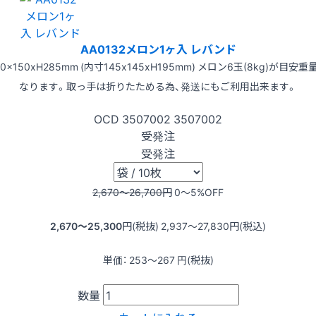
AA0132メロン1ヶ入 レバンド
50x150xH285mm (内寸145x145xH195mm) メロン6玉(8kg)が目安重
なります。取っ手は折りたためる為、発送にもご利用出来ます。
OCD
3507002
3507002
受発注
受発注
2,670〜26,700
円
0〜5
%OFF
2,670〜25,300
円(税抜)
2,937〜27,830
円(税込)
単価：
253〜267
円(税抜)
数量