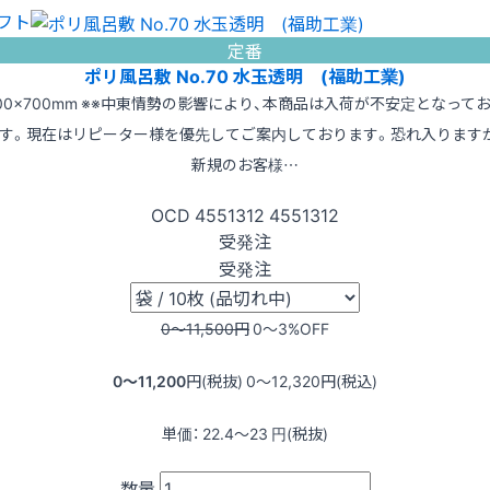
フト
定番
ポリ風呂敷 No.70 水玉透明 (福助工業)
00×700mm ※※中東情勢の影響により、本商品は入荷が不安定となって
す。現在はリピーター様を優先してご案内しております。恐れ入ります
新規のお客様…
OCD
4551312
4551312
受発注
受発注
0〜11,500
円
0〜3
%OFF
0〜11,200
円(税抜)
0〜12,320
円(税込)
単価：
22.4〜23
円(税抜)
数量