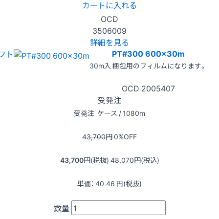
カートに入れる
OCD
3506009
詳細を見る
PT#300 600x30m
フト
30m入 梱包用のフィルムになります。
OCD
2005407
受発注
受発注
ケース / 1080m
43,700
円
0
%OFF
43,700
円(税抜)
48,070
円(税込)
単価：
40.46
円(税抜)
数量