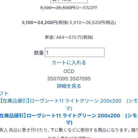
5,100〜25,500
円
0〜5
%OFF
5,100〜24,200
円(税抜)
5,610〜26,620
円(税込)
単価：
484〜510
円(税抜)
数量
カートに入れる
OCD
3507095
3507095
詳細を見る
フト
【在庫品値引】ローヴシート11 ライトグリーン 200x200 (シモ
マ)
0枚入 商品に巻き付けたり、下に敷くなどに使用する商品になります。贈