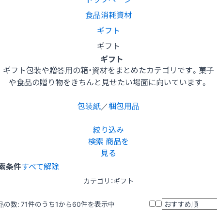
食品消耗資材
ギフト
ギフト
ギフト
ギフト包装や贈答用の箱・資材をまとめたカテゴリです。菓子
や食品の贈り物をきちんと見せたい場面に向いています。
包装紙
／
梱包用品
絞り込み
検索
商品を
見る
索条件
すべて解除
カテゴリ：ギフト
品の数:
71
件のうち1から60件を表示中