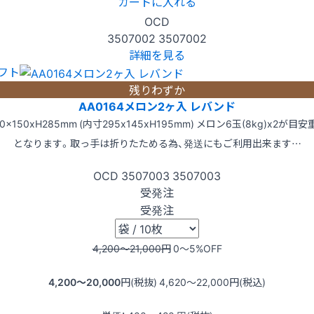
カートに入れる
OCD
3507002
3507002
詳細を見る
フト
残りわずか
AA0164メロン2ヶ入 レバンド
00x150xH285mm (内寸295x145xH195mm) メロン6玉(8kg)x2が目安
となります。取っ手は折りたためる為、発送にもご利用出来ます…
OCD
3507003
3507003
受発注
受発注
4,200〜21,000
円
0〜5
%OFF
4,200〜20,000
円(税抜)
4,620〜22,000
円(税込)