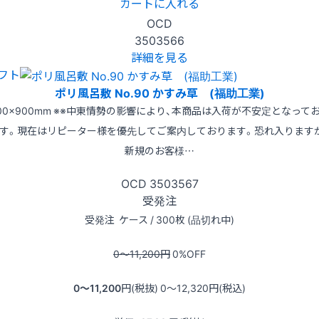
カートに入れる
OCD
3503566
詳細を見る
フト
ポリ風呂敷 No.90 かすみ草 (福助工業)
00×900mm ※※中東情勢の影響により、本商品は入荷が不安定となって
す。現在はリピーター様を優先してご案内しております。恐れ入ります
新規のお客様…
OCD
3503567
受発注
受発注
ケース / 300枚 (品切れ中)
0〜11,200
円
0
%OFF
0〜11,200
円(税抜)
0〜12,320
円(税込)