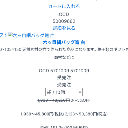
カートに入れる
OCD
50009662
詳細を見る
フト
六ッ目網バッグ篭 白
30×105×150 天然素材の竹で作られた商品になります。菓子類のギフト
商材などに
OCD
5701009
5701009
受発注
受発注
1,930〜48,250
円
0〜5
%OFF
1,930〜45,800
円(税抜)
2,123〜50,380
円(税込)
単価：
183.2〜193
円(税抜)