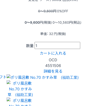
0〜9,600
円
0
%OFF
0〜9,600
円(税抜)
0〜10,560
円(税込)
単価：
32
円(税抜)
数量
カートに入れる
OCD
4551506
詳細を見る
フト