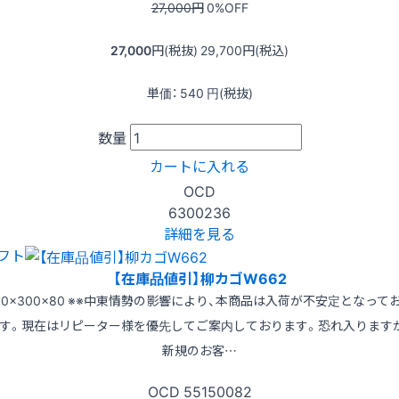
27,000
円
0
%OFF
27,000
円(税抜)
29,700
円(税込)
単価：
540
円(税抜)
数量
カートに入れる
OCD
6300236
詳細を見る
フト
【在庫品値引】柳カゴW662
80×300×80 ※※中東情勢の影響により、本商品は入荷が不安定となって
す。現在はリピーター様を優先してご案内しております。恐れ入ります
新規のお客…
OCD
55150082