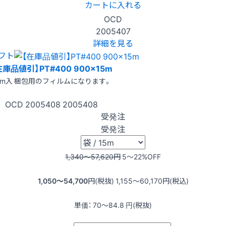
カートに入れる
OCD
2005407
詳細を見る
フト
在庫品値引】PT#400 900x15m
5m入 梱包用のフィルムになります。
OCD
2005408
2005408
受発注
受発注
1,340〜57,620
円
5〜22
%OFF
1,050〜54,700
円(税抜)
1,155〜60,170
円(税込)
単価：
70〜84.8
円(税抜)