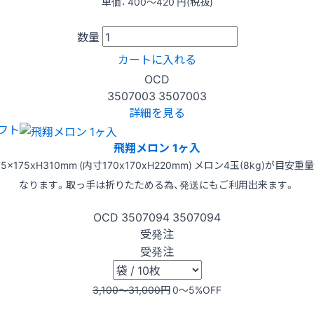
単価：
400〜420
円(税抜)
数量
カートに入れる
OCD
3507003
3507003
詳細を見る
フト
飛翔メロン 1ヶ入
75x175xH310mm (内寸170x170xH220mm) メロン4玉(8kg)が目安重
なります。取っ手は折りたためる為、発送にもご利用出来ます。
OCD
3507094
3507094
受発注
受発注
3,100〜31,000
円
0〜5
%OFF