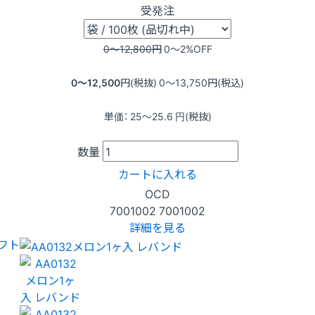
受発注
0〜12,800
円
0〜2
%OFF
0〜12,500
円(税抜)
0〜13,750
円(税込)
単価：
25〜25.6
円(税抜)
数量
カートに入れる
OCD
7001002
7001002
詳細を見る
フト