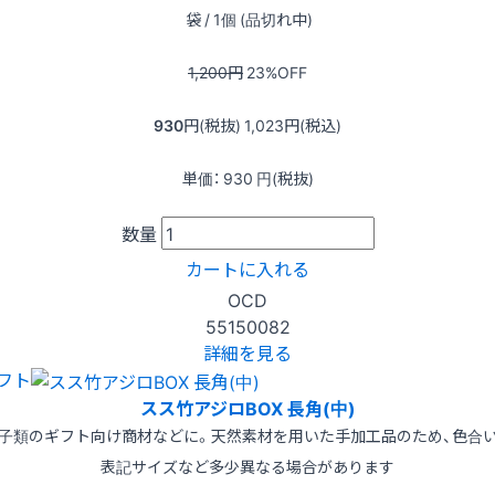
袋 / 1個 (品切れ中)
1,200
円
23
%OFF
930
円(税抜)
1,023
円(税込)
単価：
930
円(税抜)
数量
カートに入れる
OCD
55150082
詳細を見る
フト
スス竹アジロBOX 長角(中)
子類のギフト向け商材などに。天然素材を用いた手加工品のため、色合
表記サイズなど多少異なる場合があります