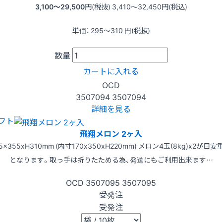
3,100〜29,500
円(税抜)
3,410〜32,450
円(税込)
単価：
295〜310
円(税抜)
数量
カートに入れる
OCD
3507094
3507094
詳細を見る
フト
飛翔メロン 2ヶ入
75x355xH310mm (内寸170x350xH220mm) メロン4玉(8kg)x2が目安
となります。取っ手は折りたためる為、発送にもご利用出来ます…
OCD
3507095
3507095
受発注
受発注