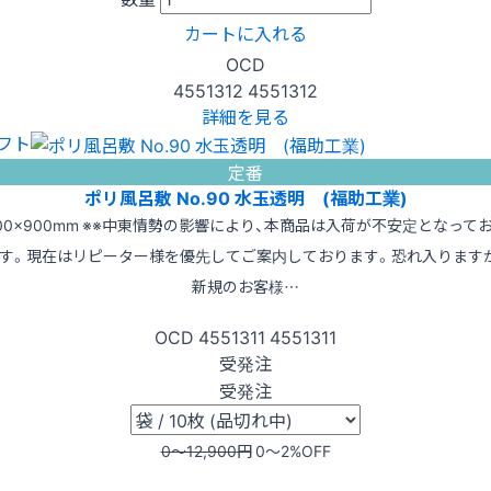
カートに入れる
OCD
4551312
4551312
詳細を見る
フト
定番
ポリ風呂敷 No.90 水玉透明 (福助工業)
00×900mm ※※中東情勢の影響により、本商品は入荷が不安定となって
す。現在はリピーター様を優先してご案内しております。恐れ入ります
新規のお客様…
OCD
4551311
4551311
受発注
受発注
0〜12,900
円
0〜2
%OFF