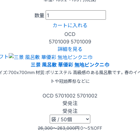
数量
カートに入れる
OCD
5701009
5701009
詳細を見る
フト
三景 風呂敷 華優彩 無地ピンクニ巾
イズ:700x700mm 材質:ポリエステル 高級感のある風呂敷です。春のイ
トや冠婚葬祭などに
OCD
5701002
5701002
受発注
受発注
26,300〜263,000
円
0〜5
%OFF