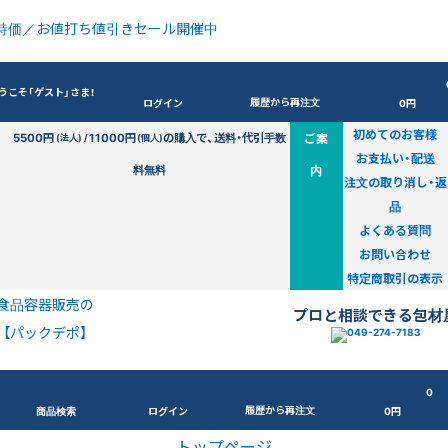
特価／お値打ち値引きセール開催中
うこそ「ゲスト」さま！
履歴から再注文
ログイン
0円
初めてのお客様
5500円
11000円
の購入で、送料・代引手数
ご案
(法人) /
(個人)
お支払い・配送
料無料
内
注文の取り消し・返
品
よくある質問
お問い合わせ
特定商取引の表示
食品容器販売の
プロと相談できる包材
【パックデポ】
0
履歴から再注文
商品検索
ログイン
0円
トップページ