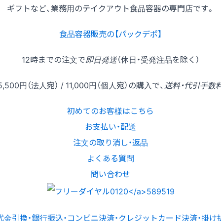
ギフトなど、業務用のテイクアウト食品容器の専門店です。
食品容器販売の【パックデポ】
12時
までの
注文
で
即日発送
（休日・受発注品を除く）
5,500円
（法人宛） /
11,000円
（個人宛）の
購入
で、
送料・代引手数
初めてのお客様はこちら
お支払い・配送
注文の取り消し・返品
よくある質問
問い合わせ