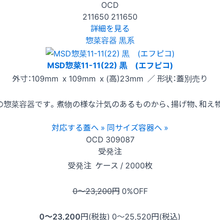
OCD
211650
211650
詳細を見る
惣菜容器 黒系
MSD惣菜11-11(22) 黒 (エフピコ)
外寸：109mm x 109mm x (高)23mm ／ 形状：蓋別売り
惣菜容器です。煮物の様な汁気のあるものから、揚げ物、和え
対応する蓋へ »
同サイズ容器へ »
OCD
309087
受発注
受発注
ケース / 2000枚
0〜23,200
円
0
%OFF
0〜23,200
円(税抜)
0〜25,520
円(税込)