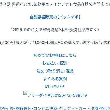
菜容器 黒系などの、業務用のテイクアウト食品容器の専門店で
食品容器販売の【パックデポ】
12時
までの
注文
で
即日発送
（休日・受発注品を除く）
5,500円
（法人宛） /
11,000円
（個人宛）の
購入
で、
送料・代引手数
初めてのお客様はこちら
お支払い・配送
注文の取り消し・返品
よくある質問
問い合わせ