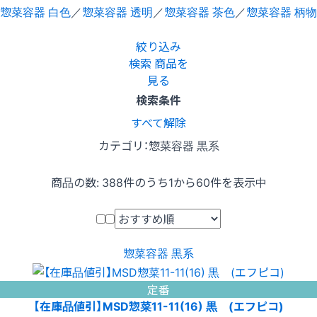
惣菜容器 白色
／
惣菜容器 透明
／
惣菜容器 茶色
／
惣菜容器 柄物
絞り込み
検索
商品を
見る
検索条件
すべて解除
カテゴリ：惣菜容器 黒系
商品の数:
388
件のうち1から60件を表示中
惣菜容器 黒系
定番
【在庫品値引】MSD惣菜11-11(16) 黒 (エフピコ)