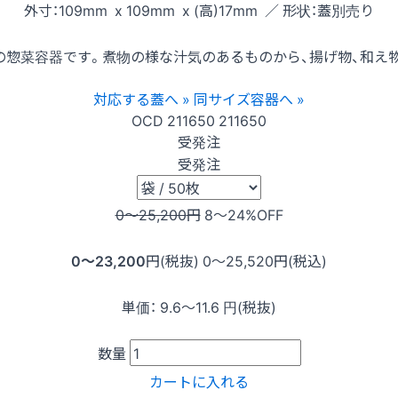
外寸：109mm x 109mm x (高)17mm ／ 形状：蓋別売り
惣菜容器です。煮物の様な汁気のあるものから、揚げ物、和え
対応する蓋へ »
同サイズ容器へ »
OCD
211650
211650
受発注
受発注
0〜25,200
円
8〜24
%OFF
0〜23,200
円(税抜)
0〜25,520
円(税込)
単価：
9.6〜11.6
円(税抜)
数量
カートに入れる