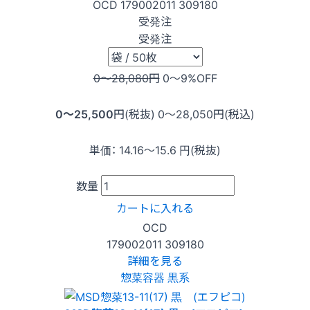
OCD
179002011
309180
受発注
受発注
0〜28,080
円
0〜9
%OFF
0〜25,500
円(税抜)
0〜28,050
円(税込)
単価：
14.16〜15.6
円(税抜)
数量
カートに入れる
OCD
179002011
309180
詳細を見る
惣菜容器 黒系