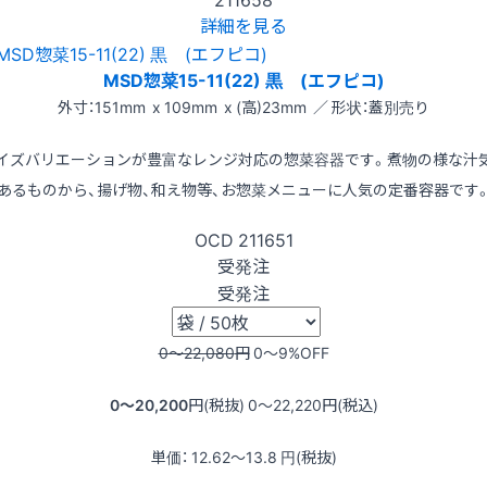
詳細を見る
MSD惣菜15-11(22) 黒 (エフピコ)
外寸：151mm x 109mm x (高)23mm ／ 形状：蓋別売り
イズバリエーションが豊富なレンジ対応の惣菜容器です。煮物の様な汁
あるものから、揚げ物、和え物等、お惣菜メニューに人気の定番容器です
OCD
211651
受発注
受発注
0〜22,080
円
0〜9
%OFF
0〜20,200
円(税抜)
0〜22,220
円(税込)
単価：
12.62〜13.8
円(税抜)