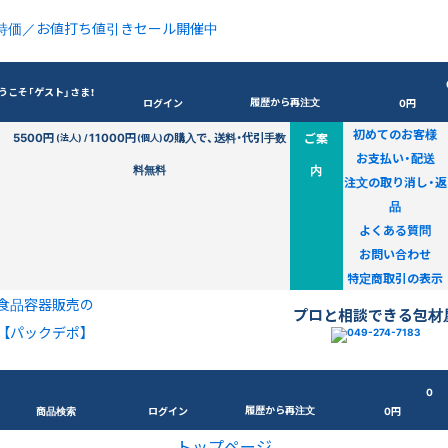
特価／お値打ち値引きセール開催中
うこそ「ゲスト」さま！
履歴から再注文
ログイン
0円
初めてのお客様
5500円
11000円
の購入で、送料・代引手数
ご案
(法人) /
(個人)
お支払い・配送
料無料
内
注文の取り消し・返
品
よくある質問
お問い合わせ
特定商取引の表示
食品容器販売の
プロと相談できる包材
【パックデポ】
0
履歴から再注文
商品検索
ログイン
0円
トップページ