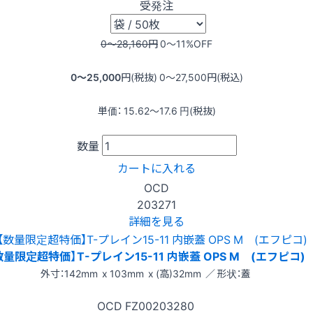
受発注
0〜28,160
円
0〜11
%OFF
0〜25,000
円(税抜)
0〜27,500
円(税込)
単価：
15.62〜17.6
円(税抜)
数量
カートに入れる
OCD
203271
詳細を見る
数量限定超特価】T-プレイン15-11 内嵌蓋 OPS M (エフピコ)
外寸：142mm x 103mm x (高)32mm ／ 形状：蓋
OCD
FZ00203280