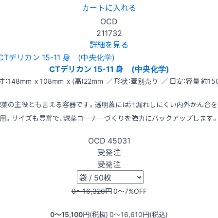
カートに入れる
OCD
211732
詳細を見る
CTデリカン 15-11 身 (中央化学)
寸：148mm x 108mm x (高)22mm ／ 形状：蓋別売り ／ 目安：容量 約150
惣菜の主役とも言える容器です。透明蓋には汁漏れしにくい内外かん合を
用。サイズも豊富で、惣菜コーナーづくりを強力にバックアップします
OCD
45031
受発注
受発注
0〜16,320
円
0〜7
%OFF
0〜15,100
円(税抜)
0〜16,610
円(税込)