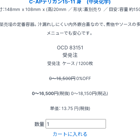
C-APデリカン15-11 身 (中央化学)
寸：148mm x 108mm x (高)20mm ／ 形状：蓋別売り ／ 目安：容量 約150
菜売場の定番容器。汁漏れしにくい内外嵌合蓋なので、煮物やソースの
メニューでも安心です。
OCD
83151
受発注
受発注
ケース / 1200枚
0〜16,500
円
0
%OFF
0〜16,500
円(税抜)
0〜18,150
円(税込)
単価：
13.75
円(税抜)
数量
カートに入れる