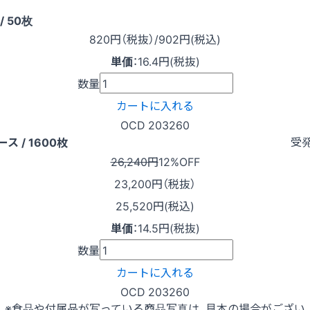
/ 50枚
820
円（税抜）
/902円
(税込)
単価
：
16.4円(税抜)
数量
カートに入れる
OCD 203260
受
ース / 1600枚
26,240円
12%OFF
23,200
円（税抜）
25,520円(税込)
単価
：
14.5円(税抜)
数量
カートに入れる
OCD 203260
※食品や付属品が写っている商品写真は、見本の場合がござい