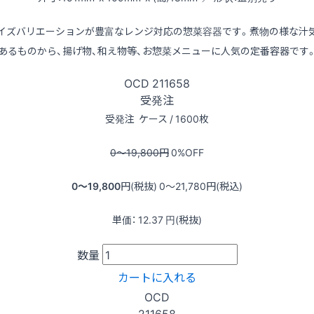
イズバリエーションが豊富なレンジ対応の惣菜容器です。煮物の様な汁
あるものから、揚げ物、和え物等、お惣菜メニューに人気の定番容器です
OCD
211658
受発注
受発注
ケース / 1600枚
0〜19,800
円
0
%OFF
0〜19,800
円(税抜)
0〜21,780
円(税込)
単価：
12.37
円(税抜)
数量
カートに入れる
OCD
211658