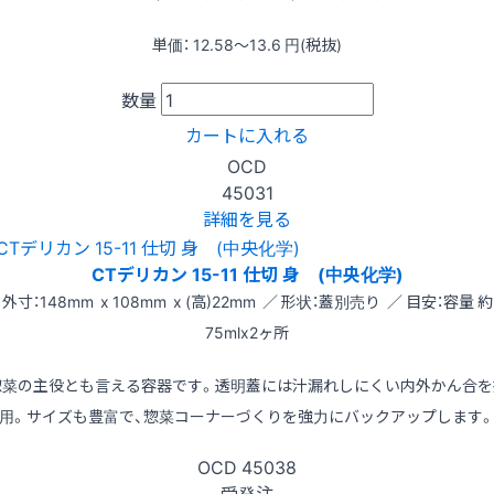
単価：
12.58〜13.6
円(税抜)
数量
カートに入れる
OCD
45031
詳細を見る
CTデリカン 15-11 仕切 身 (中央化学)
外寸：148mm x 108mm x (高)22mm ／ 形状：蓋別売り ／ 目安：容量 約
75mlx2ヶ所
惣菜の主役とも言える容器です。透明蓋には汁漏れしにくい内外かん合を
用。サイズも豊富で、惣菜コーナーづくりを強力にバックアップします
OCD
45038
受発注