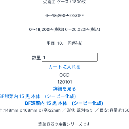
受発注
ケース / 1800枚
0〜18,200
円
0
%OFF
0〜18,200
円(税抜)
0〜20,020
円(税込)
単価：
10.11
円(税抜)
数量
カートに入れる
OCD
120101
詳細を見る
BF惣菜内 15 黒 本体 (シーピー化成)
：148mm x 108mm x (高)22mm ／ 形状：蓋別売り ／ 目安：容量 約150
惣菜容器の定番シリーズです