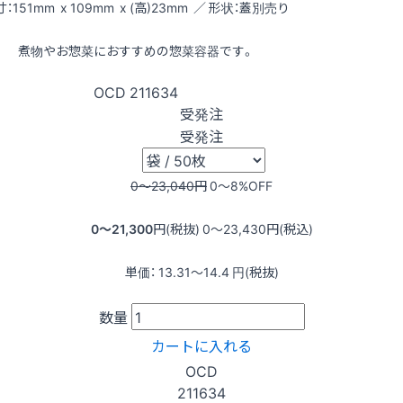
：151mm x 109mm x (高)23mm ／ 形状：蓋別売り
煮物やお惣菜におすすめの惣菜容器です。
OCD
211634
受発注
受発注
0〜23,040
円
0〜8
%OFF
0〜21,300
円(税抜)
0〜23,430
円(税込)
単価：
13.31〜14.4
円(税抜)
数量
カートに入れる
OCD
211634