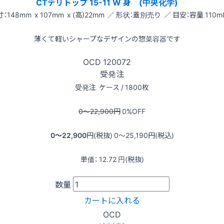
CTデリトップ 15-11 W 身 (中央化学)
：148mm x 107mm x (高)22mm ／ 形状：蓋別売り ／ 目安：容量 110ml
薄くて軽いシャープなデザインの惣菜容器です
OCD
120072
受発注
受発注
ケース / 1800枚
0〜22,900
円
0
%OFF
0〜22,900
円(税抜)
0〜25,190
円(税込)
単価：
12.72
円(税抜)
数量
カートに入れる
OCD