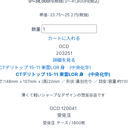
0〜38,000
円(税抜)
0〜41,800
円(税込)
単価：
23.75〜25.2
円(税抜)
数量
カートに入れる
OCD
203251
詳細を見る
CTデリトップ 15-11 東雲LOR 身 (中央化学)
：148mm x 107mm x (高)22mm ／ 形状：蓋別売り ／ 目安：容量 約110
薄くて軽いシャープなデザインの惣菜容器です
OCD
120041
受発注
受発注
ケース / 1800枚