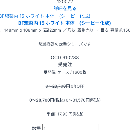
120072
詳細を見る
BF惣菜内 15 ホワイト 本体 (シーピー化成)
：148mm x 108mm x (高)22mm ／ 形状：蓋別売り ／ 目安：容量 約150
惣菜容器の定番シリーズです
OCD
610288
受発注
受発注
ケース / 1600枚
0〜28,700
円
0
%OFF
0〜28,700
円(税抜)
0〜31,570
円(税込)
単価：
17.93
円(税抜)
数量