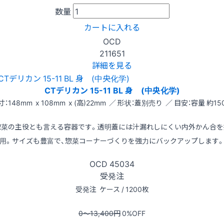
数量
カートに入れる
OCD
211651
詳細を見る
CTデリカン 15-11 BL 身 (中央化学)
寸：148mm x 108mm x (高)22mm ／ 形状：蓋別売り ／ 目安：容量 約150
惣菜の主役とも言える容器です。透明蓋には汁漏れしにくい内外かん合を
用。サイズも豊富で、惣菜コーナーづくりを強力にバックアップします
OCD
45034
受発注
受発注
ケース / 1200枚
0〜13,400
円
0
%OFF