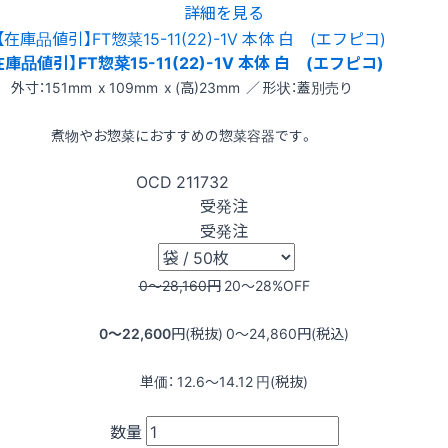
詳細を見る
在庫品値引】FT惣菜15-11(22)-1V 本体 白 (エフピコ)
外寸：151mm x 109mm x (高)23mm ／ 形状：蓋別売り
煮物やお惣菜におすすめの惣菜容器です。
OCD
211732
受発注
受発注
0〜28,160
円
20〜28
%OFF
0〜22,600
円(税抜)
0〜24,860
円(税込)
単価：
12.6〜14.12
円(税抜)
数量