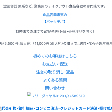
惣菜容器 黒系など、業務用のテイクアウト食品容器の専門店です。
食品容器販売の
【パックデポ】
12時
までの
注文
で
即日発送
（休日・受発注品を除く）
税込
5,500円
（法人宛） /
11,000円
（個人宛）の
購入
で、
送料・代引手数料無
初めてのお客様はこちら
お支払い・配送
注文の取り消し・返品
よくある質問
問い合わせ