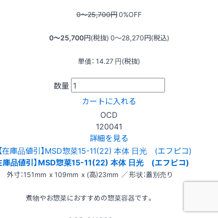
0〜25,700
円
0
%OFF
0〜25,700
円(税抜)
0〜28,270
円(税込)
単価：
14.27
円(税抜)
数量
カートに入れる
OCD
120041
詳細を見る
在庫品値引】MSD惣菜15-11(22) 本体 日光 (エフピコ)
外寸：151mm x 109mm x (高)23mm ／ 形状：蓋別売り
煮物やお惣菜におすすめの惣菜容器です。