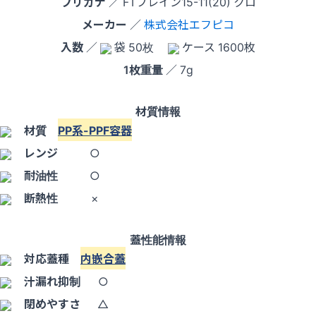
フリガナ
／ FTプレイン15-11(20) クロ
メーカー
／
株式会社エフピコ
入数
／
袋 50枚
ケース 1600枚
1枚重量
／ 7g
材質情報
材質
PP系-PPF容器
レンジ
○
耐油性
○
断熱性
×
蓋性能情報
対応蓋種
内嵌合蓋
汁漏れ抑制
○
閉めやすさ
△