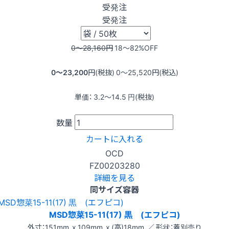
受発注
受発注
0〜28,160
円
18〜82
%OFF
0〜23,200
円(税抜)
0〜25,520
円(税込)
単価：
3.2〜14.5
円(税抜)
数量
カートに入れる
OCD
FZ00203280
詳細を見る
同サイズ容器
MSD惣菜15-11(17) 黒 (エフピコ)
外寸：151mm x 109mm x (高)18mm ／ 形状：蓋別売り