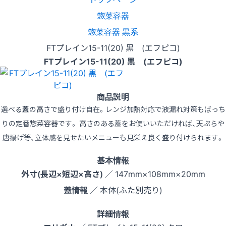
惣菜容器
惣菜容器 黒系
FTプレイン15-11(20) 黒 (エフピコ)
FTプレイン15-11(20) 黒 (エフピコ)
商品説明
選べる蓋の高さで盛り付け自在。レンジ加熱対応で液漏れ対策もばっち
りの定番惣菜容器です。 高さのある蓋をお使いいただければ、天ぷらや
唐揚げ等、立体感を見せたいメニューも見栄え良く盛り付けられます。
基本情報
外寸(長辺×短辺×高さ)
／ 147mm×108mm×20mm
蓋情報
／ 本体(ふた別売り)
詳細情報