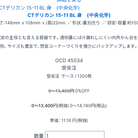
CTデリカン 15-11 BL 身 (中央化学)
寸：148mm x 108mm x (高)22mm ／ 形状：蓋別売り ／ 目安：容量 約150
惣菜の主役とも言える容器です。透明蓋には汁漏れしにくい内外かん合を
用。サイズも豊富で、惣菜コーナーづくりを強力にバックアップします
OCD
45034
受発注
受発注
ケース / 1200枚
0〜13,400
円
0
%OFF
0〜13,400
円(税抜)
0〜14,740
円(税込)
単価：
11.16
円(税抜)
数量