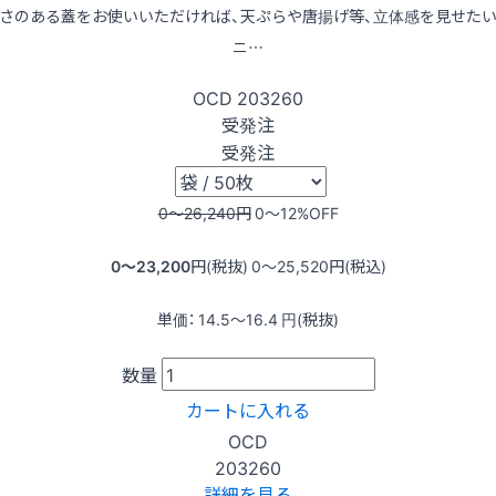
さのある蓋をお使いいただければ、天ぷらや唐揚げ等、立体感を見せた
ニ…
OCD
203260
受発注
受発注
0〜26,240
円
0〜12
%OFF
0〜23,200
円(税抜)
0〜25,520
円(税込)
単価：
14.5〜16.4
円(税抜)
数量
カートに入れる
OCD
203260
詳細を見る