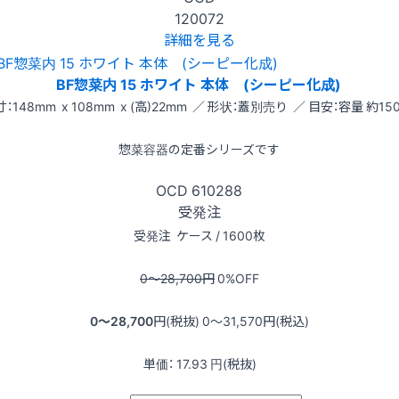
120072
詳細を見る
BF惣菜内 15 ホワイト 本体 (シーピー化成)
：148mm x 108mm x (高)22mm ／ 形状：蓋別売り ／ 目安：容量 約150
惣菜容器の定番シリーズです
OCD
610288
受発注
受発注
ケース / 1600枚
0〜28,700
円
0
%OFF
0〜28,700
円(税抜)
0〜31,570
円(税込)
単価：
17.93
円(税抜)