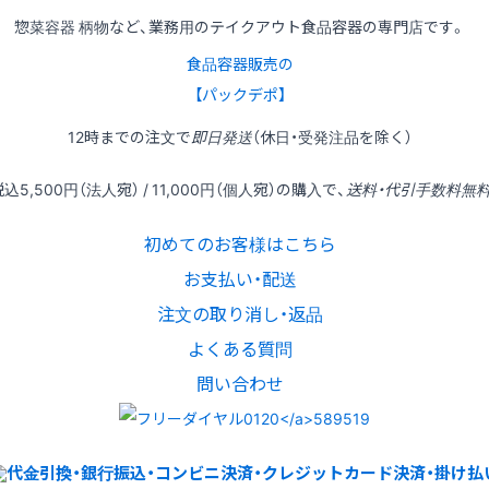
惣菜容器 柄物など、業務用のテイクアウト食品容器の専門店です。
食品容器販売の
【パックデポ】
12時
までの
注文
で
即日発送
（休日・受発注品を除く）
税込
5,500円
（法人宛） /
11,000円
（個人宛）の
購入
で、
送料・代引手数料無
初めてのお客様はこちら
お支払い・配送
注文の取り消し・返品
よくある質問
問い合わせ