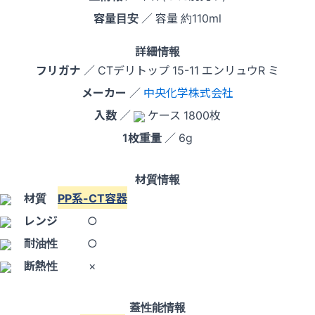
容量目安
／ 容量 約110ml
詳細情報
フリガナ
／ CTデリトップ 15-11 エンリュウR ミ
メーカー
／
中央化学株式会社
入数
／
ケース 1800枚
1枚重量
／ 6g
材質情報
材質
PP系-CT容器
レンジ
○
耐油性
○
断熱性
×
蓋性能情報