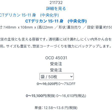
211732
詳細を見る
CTデリカン 15-11 身 (中央化学)
寸：148mm x 108mm x (高)22mm ／ 形状：蓋別売り ／ 目安：容量 約150
惣菜の主役とも言える容器です。透明蓋には汁漏れしにくい内外かん合を
用。サイズも豊富で、惣菜コーナーづくりを強力にバックアップします
OCD
45031
受発注
受発注
0〜16,320
円
0〜7
%OFF
0〜15,100
円(税抜)
0〜16,610
円(税込)
単価：
12.58〜13.6
円(税抜)