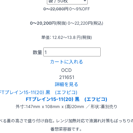
0〜22,080
円
0〜9
%OFF
0〜20,200
円(税抜)
0〜22,220
円(税込)
単価：
12.62〜13.8
円(税抜)
数量
カートに入れる
OCD
211651
詳細を見る
FTプレイン15-11(20) 黒 (エフピコ)
外寸：147mm x 108mm x (高)20mm ／ 形状：蓋別売り
べる蓋の高さで盛り付け自在。レンジ加熱対応で液漏れ対策もばっちり
番惣菜容器です。