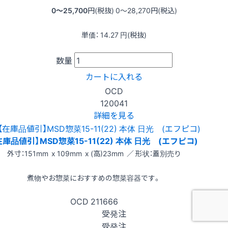
0〜25,700
円(税抜)
0〜28,270
円(税込)
単価：
14.27
円(税抜)
数量
カートに入れる
OCD
120041
詳細を見る
在庫品値引】MSD惣菜15-11(22) 本体 日光 (エフピコ)
外寸：151mm x 109mm x (高)23mm ／ 形状：蓋別売り
煮物やお惣菜におすすめの惣菜容器です。
OCD
211666
受発注
受発注