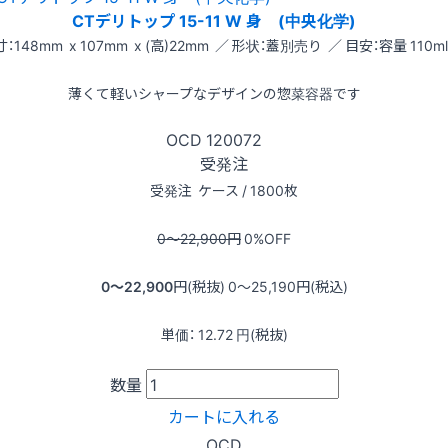
CTデリトップ 15-11 W 身 (中央化学)
：148mm x 107mm x (高)22mm ／ 形状：蓋別売り ／ 目安：容量 110ml
薄くて軽いシャープなデザインの惣菜容器です
OCD
120072
受発注
受発注
ケース / 1800枚
0〜22,900
円
0
%OFF
0〜22,900
円(税抜)
0〜25,190
円(税込)
単価：
12.72
円(税抜)
数量
カートに入れる
OCD