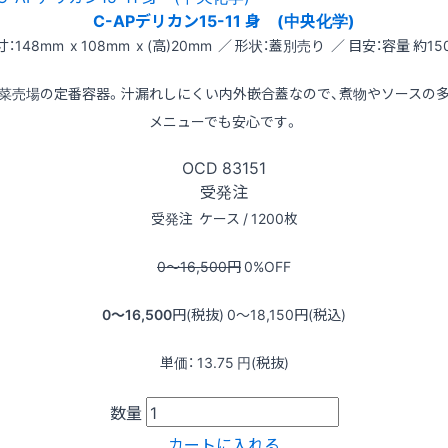
C-APデリカン15-11 身 (中央化学)
寸：148mm x 108mm x (高)20mm ／ 形状：蓋別売り ／ 目安：容量 約150
菜売場の定番容器。汁漏れしにくい内外嵌合蓋なので、煮物やソースの
メニューでも安心です。
OCD
83151
受発注
受発注
ケース / 1200枚
0〜16,500
円
0
%OFF
0〜16,500
円(税抜)
0〜18,150
円(税込)
単価：
13.75
円(税抜)
数量
カートに入れる