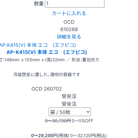
数量
カートに入れる
OCD
610288
詳細を見る
AP-K415(V) 本体 エコ (エフピコ)
：148mm x 105mm x (高)22mm ／ 形状：蓋別売り
冷蔵惣菜に適した、透明の容器です
OCD
260702
受発注
受発注
0〜30,720
円
0〜5
%OFF
0〜29,200
円(税抜)
0〜32,120
円(税込)