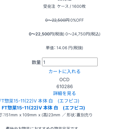
受発注
ケース / 1600枚
0〜22,500
円
0
%OFF
0〜22,500
円(税抜)
0〜24,750
円(税込)
単価：
14.06
円(税抜)
数量
カートに入れる
OCD
610286
詳細を見る
FT惣菜15-11(22)V 本体 白 (エフピコ)
：151mm x 109mm x (高)23mm ／ 形状：蓋別売り
煮物やお惣菜におすすめの惣菜容器です。