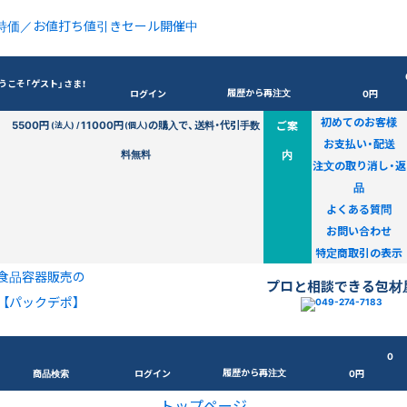
特価／お値打ち値引きセール開催中
うこそ「ゲスト」さま！
履歴から再注文
ログイン
0円
初めてのお客様
5500円
11000円
の購入で、送料・代引手数
ご案
(法人) /
(個人)
お支払い・配送
料無料
内
注文の取り消し・返
品
よくある質問
お問い合わせ
特定商取引の表示
食品容器販売の
プロと相談できる包材
【パックデポ】
0
履歴から再注文
商品検索
ログイン
0円
トップページ