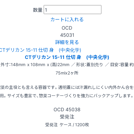
数量
カートに入れる
OCD
45031
詳細を見る
CTデリカン 15-11 仕切 身 (中央化学)
外寸：148mm x 108mm x (高)22mm ／ 形状：蓋別売り ／ 目安：容量 約
75mlx2ヶ所
惣菜の主役とも言える容器です。透明蓋には汁漏れしにくい内外かん合を
用。サイズも豊富で、惣菜コーナーづくりを強力にバックアップします
OCD
45038
受発注
受発注
ケース / 1200枚