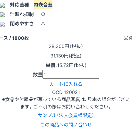
対応蓋種
内嵌合蓋
汁漏れ抑制
○
閉めやすさ
△
受
ース / 1800枚
28,300
円（税抜）
31,130円(税込)
単価
：
15.72円(税抜)
数量
カートに入れる
OCD 120021
※食品や付属品が写っている商品写真は、見本の場合がござい
ます。ご不明の際はお問い合わせください。
サンプル（法人会員様限定）
この商品への問い合わせ