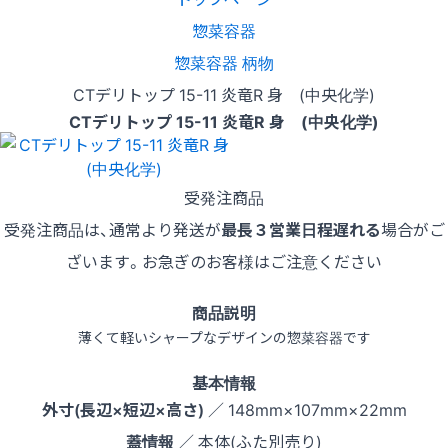
惣菜容器
惣菜容器 柄物
CTデリトップ 15-11 炎竜R 身 (中央化学)
CTデリトップ 15-11 炎竜R 身 (中央化学)
受発注商品
受発注商品は、通常より発送が
最長３営業日程遅れる
場合がご
ざいます。お急ぎのお客様はご注意ください
商品説明
薄くて軽いシャープなデザインの惣菜容器です
基本情報
外寸(長辺×短辺×高さ)
／ 148mm×107mm×22mm
蓋情報
／ 本体(ふた別売り)