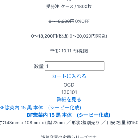
受発注
ケース / 1800枚
0〜18,200
円
0
%OFF
0〜18,200
円(税抜)
0〜20,020
円(税込)
単価：
10.11
円(税抜)
数量
カートに入れる
OCD
120101
詳細を見る
BF惣菜内 15 黒 本体 (シーピー化成)
：148mm x 108mm x (高)22mm ／ 形状：蓋別売り ／ 目安：容量 約150
惣菜容器の定番シリーズです