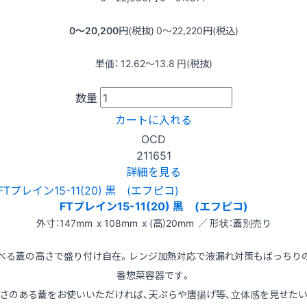
0〜20,200
円(税抜)
0〜22,220
円(税込)
単価：
12.62〜13.8
円(税抜)
数量
カートに入れる
OCD
211651
詳細を見る
FTプレイン15-11(20) 黒 (エフピコ)
外寸：147mm x 108mm x (高)20mm ／ 形状：蓋別売り
べる蓋の高さで盛り付け自在。レンジ加熱対応で液漏れ対策もばっちり
番惣菜容器です。
さのある蓋をお使いいただければ、天ぷらや唐揚げ等、立体感を見せた