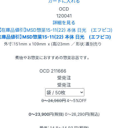
カートに入れる
OCD
120041
詳細を見る
在庫品値引】MSD惣菜15-11(22) 本体 日光 (エフピコ)
外寸：151mm x 109mm x (高)23mm ／ 形状：蓋別売り
煮物やお惣菜におすすめの惣菜容器です。
OCD
211666
受発注
受発注
0〜24,960
円
4〜5
%OFF
0〜23,900
円(税抜)
0〜26,290
円(税込)
単価：
14.8〜14.93
円(税抜)