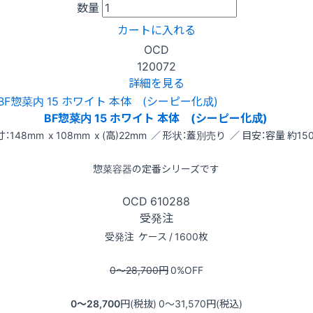
数量
カートに入れる
OCD
120072
詳細を見る
BF惣菜内 15 ホワイト 本体 (シーピー化成)
：148mm x 108mm x (高)22mm ／ 形状：蓋別売り ／ 目安：容量 約150
惣菜容器の定番シリーズです
OCD
610288
受発注
受発注
ケース / 1600枚
0〜28,700
円
0
%OFF
0〜28,700
円(税抜)
0〜31,570
円(税込)