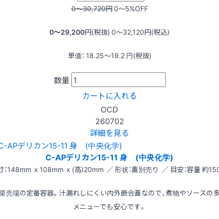
0〜30,720
円
0〜5
%OFF
0〜29,200
円(税抜)
0〜32,120
円(税込)
単価：
18.25〜19.2
円(税抜)
数量
カートに入れる
OCD
260702
詳細を見る
C-APデリカン15-11 身 (中央化学)
寸：148mm x 108mm x (高)20mm ／ 形状：蓋別売り ／ 目安：容量 約150
菜売場の定番容器。汁漏れしにくい内外嵌合蓋なので、煮物やソースの
メニューでも安心です。