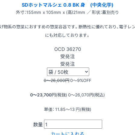
SDホットマルシェ 0.8 BK 身 (中央化学)
外寸：155mm x 105mm x (高)21mm ／ 形状：蓋別売り
げ物系の惣菜におすすめの惣菜容器です。断熱性に優れており、電子レ
にも対応しております。
OCD
36270
受発注
受発注
0〜26,000
円
0〜9
%OFF
0〜23,700
円(税抜)
0〜26,070
円(税込)
単価：
11.85〜13
円(税抜)
数量
カートに入れる