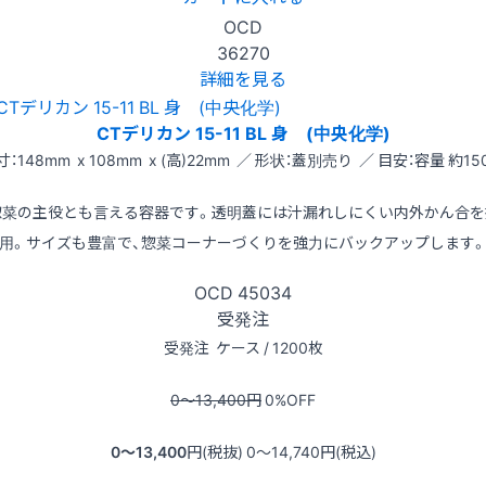
OCD
36270
詳細を見る
CTデリカン 15-11 BL 身 (中央化学)
寸：148mm x 108mm x (高)22mm ／ 形状：蓋別売り ／ 目安：容量 約150
惣菜の主役とも言える容器です。透明蓋には汁漏れしにくい内外かん合を
用。サイズも豊富で、惣菜コーナーづくりを強力にバックアップします
OCD
45034
受発注
受発注
ケース / 1200枚
0〜13,400
円
0
%OFF
0〜13,400
円(税抜)
0〜14,740
円(税込)