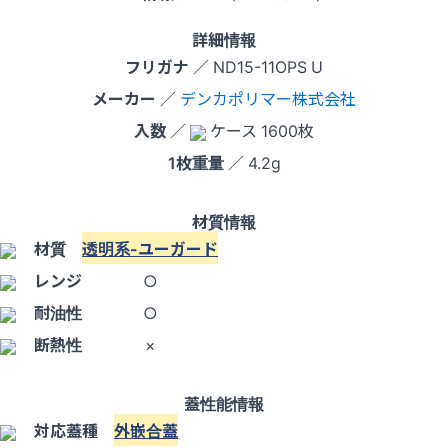
詳細情報
フリガナ
／ ND15-11OPS U
メーカー
／
デンカポリマー株式会社
入数
／
ケース 1600枚
1枚重量
／ 4.2g
材質情報
材質
透明系-ユーガード
レンジ
○
耐油性
○
断熱性
×
蓋性能情報
対応蓋種
外嵌合蓋