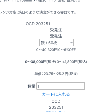
：147mm x 108mm x (高)20mm ／ 形状：蓋別売り
レンジ対応、焼皿のような演出ができる容器です。
OCD
203251
受発注
受発注
0〜40,320
円
0〜6
%OFF
0〜38,000
円(税抜)
0〜41,800
円(税込)
単価：
23.75〜25.2
円(税抜)
数量
カートに入れる
OCD
203251