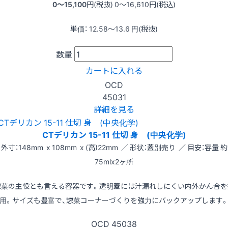
0〜15,100
円(税抜)
0〜16,610
円(税込)
単価：
12.58〜13.6
円(税抜)
数量
カートに入れる
OCD
45031
詳細を見る
CTデリカン 15-11 仕切 身 (中央化学)
外寸：148mm x 108mm x (高)22mm ／ 形状：蓋別売り ／ 目安：容量 約
75mlx2ヶ所
惣菜の主役とも言える容器です。透明蓋には汁漏れしにくい内外かん合を
用。サイズも豊富で、惣菜コーナーづくりを強力にバックアップします
OCD
45038