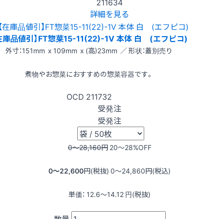
211634
詳細を見る
在庫品値引】FT惣菜15-11(22)-1V 本体 白 (エフピコ)
外寸：151mm x 109mm x (高)23mm ／ 形状：蓋別売り
煮物やお惣菜におすすめの惣菜容器です。
OCD
211732
受発注
受発注
0〜28,160
円
20〜28
%OFF
0〜22,600
円(税抜)
0〜24,860
円(税込)
単価：
12.6〜14.12
円(税抜)
数量