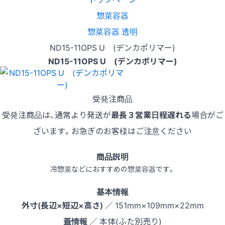
惣菜容器
惣菜容器 透明
ND15-11OPS U (デンカポリマー)
ND15-11OPS U (デンカポリマー)
受発注商品
受発注商品は、通常より発送が
最長３営業日程遅れる
場合がご
ざいます。お急ぎのお客様はご注意ください
商品説明
冷惣菜などにおすすめの惣菜容器です。
基本情報
外寸(長辺×短辺×高さ)
／ 151mm×109mm×22mm
蓋情報
／ 本体(ふた別売り)