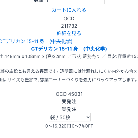
カートに入れる
OCD
211732
詳細を見る
CTデリカン 15-11 身 (中央化学)
寸：148mm x 108mm x (高)22mm ／ 形状：蓋別売り ／ 目安：容量 約150
惣菜の主役とも言える容器です。透明蓋には汁漏れしにくい内外かん合を
用。サイズも豊富で、惣菜コーナーづくりを強力にバックアップします
OCD
45031
受発注
受発注
0〜16,320
円
0〜7
%OFF