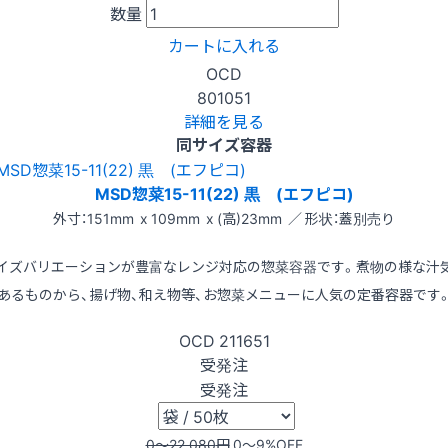
数量
カートに入れる
OCD
801051
詳細を見る
同サイズ容器
MSD惣菜15-11(22) 黒 (エフピコ)
外寸：151mm x 109mm x (高)23mm ／ 形状：蓋別売り
イズバリエーションが豊富なレンジ対応の惣菜容器です。煮物の様な汁
あるものから、揚げ物、和え物等、お惣菜メニューに人気の定番容器です
OCD
211651
受発注
受発注
0〜22,080
円
0〜9
%OFF