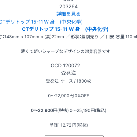
203264
詳細を見る
CTデリトップ 15-11 W 身 (中央化学)
：148mm x 107mm x (高)22mm ／ 形状：蓋別売り ／ 目安：容量 110ml
薄くて軽いシャープなデザインの惣菜容器です
OCD
120072
受発注
受発注
ケース / 1800枚
0〜22,900
円
0
%OFF
0〜22,900
円(税抜)
0〜25,190
円(税込)
単価：
12.72
円(税抜)