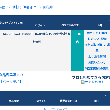
特価／お値打ち値引きセール開催中
うこそ「ゲスト」さま！
履歴から再注文
ログイン
0円
初めてのお客様
5500円
11000円
の購入で、送料・代引手数
ご案
(法人) /
(個人)
お支払い・配送
料無料
内
注文の取り消し・返
品
よくある質問
お問い合わせ
特定商取引の表示
食品容器販売の
プロと相談できる包材
【パックデポ】
0
履歴から再注文
商品検索
ログイン
0円
トップページ