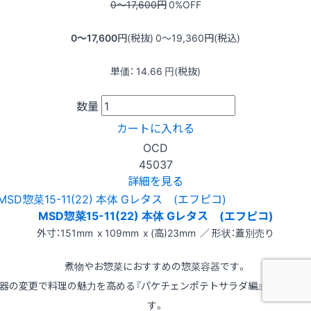
0〜17,600
円
0
%OFF
0〜17,600
円(税抜)
0〜19,360
円(税込)
単価：
14.66
円(税抜)
数量
カートに入れる
OCD
45037
詳細を見る
MSD惣菜15-11(22) 本体 Gレタス (エフピコ)
外寸：151mm x 109mm x (高)23mm ／ 形状：蓋別売り
煮物やお惣菜におすすめの惣菜容器です。
器の変更で料理の魅力を高める『パケチェンポテトサラダ編』もご紹介
す。