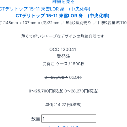
詳細を見る
CTデリトップ 15-11 東雲LOR 身 (中央化学)
：148mm x 107mm x (高)22mm ／ 形状：蓋別売り ／ 目安：容量 約110
薄くて軽いシャープなデザインの惣菜容器です
OCD
120041
受発注
受発注
ケース / 1800枚
0〜25,700
円
0
%OFF
0〜25,700
円(税抜)
0〜28,270
円(税込)
単価：
14.27
円(税抜)
数量