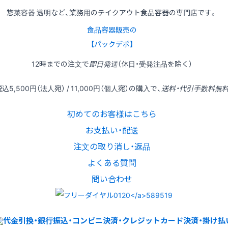
惣菜容器 透明など、業務用のテイクアウト食品容器の専門店です。
食品容器販売の
【パックデポ】
12時
までの
注文
で
即日発送
（休日・受発注品を除く）
税込
5,500円
（法人宛） /
11,000円
（個人宛）の
購入
で、
送料・代引手数料無
初めてのお客様はこちら
お支払い・配送
注文の取り消し・返品
よくある質問
問い合わせ