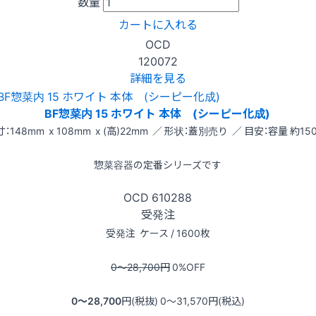
数量
カートに入れる
OCD
120072
詳細を見る
BF惣菜内 15 ホワイト 本体 (シーピー化成)
：148mm x 108mm x (高)22mm ／ 形状：蓋別売り ／ 目安：容量 約150
惣菜容器の定番シリーズです
OCD
610288
受発注
受発注
ケース / 1600枚
0〜28,700
円
0
%OFF
0〜28,700
円(税抜)
0〜31,570
円(税込)