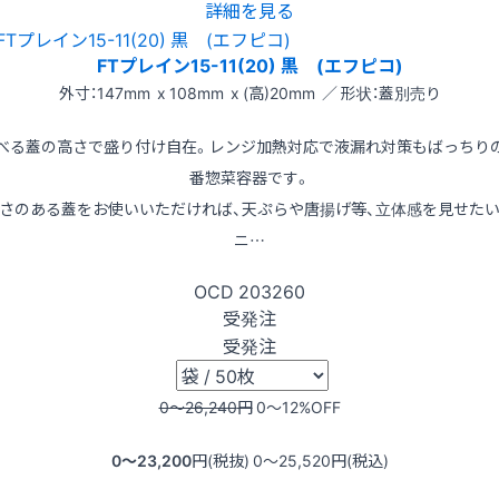
詳細を見る
FTプレイン15-11(20) 黒 (エフピコ)
外寸：147mm x 108mm x (高)20mm ／ 形状：蓋別売り
べる蓋の高さで盛り付け自在。レンジ加熱対応で液漏れ対策もばっちり
番惣菜容器です。
さのある蓋をお使いいただければ、天ぷらや唐揚げ等、立体感を見せた
ニ…
OCD
203260
受発注
受発注
0〜26,240
円
0〜12
%OFF
0〜23,200
円(税抜)
0〜25,520
円(税込)