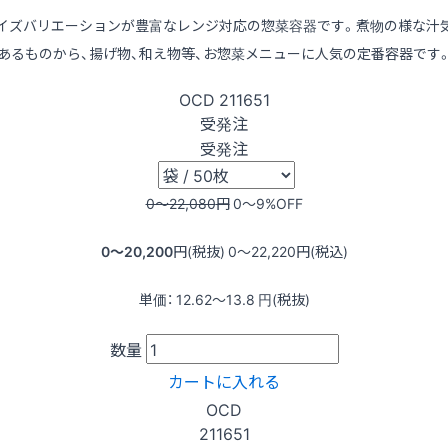
イズバリエーションが豊富なレンジ対応の惣菜容器です。煮物の様な汁
あるものから、揚げ物、和え物等、お惣菜メニューに人気の定番容器です
OCD
211651
受発注
受発注
0〜22,080
円
0〜9
%OFF
0〜20,200
円(税抜)
0〜22,220
円(税込)
単価：
12.62〜13.8
円(税抜)
数量
カートに入れる
OCD
211651