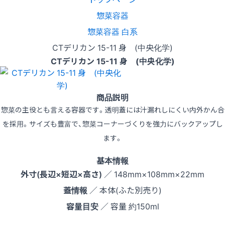
惣菜容器
惣菜容器 白系
CTデリカン 15-11 身 (中央化学)
CTデリカン 15-11 身 (中央化学)
商品説明
惣菜の主役とも言える容器です。透明蓋には汁漏れしにくい内外かん合
を採用。サイズも豊富で、惣菜コーナーづくりを強力にバックアップし
ます。
基本情報
外寸(長辺×短辺×高さ)
／ 148mm×108mm×22mm
蓋情報
／ 本体(ふた別売り)
容量目安
／ 容量 約150ml