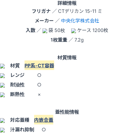
詳細情報
フリガナ
／ CTデリカン 15-11 ミ
メーカー
／
中央化学株式会社
入数
／
袋 50枚
ケース 1200枚
1枚重量
／ 7.2g
材質情報
材質
PP系-CT容器
レンジ
○
耐油性
○
断熱性
×
蓋性能情報
対応蓋種
内嵌合蓋
汁漏れ抑制
○