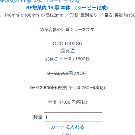
BF惣菜内 15 黒 本体 (シーピー化成)
：148mm x 108mm x (高)22mm ／ 形状：蓋別売り ／ 目安：容量 約150
惣菜容器の定番シリーズです
OCD
610286
受発注
受発注
ケース / 1600枚
0〜22,500
円
0
%OFF
0〜22,500
円(税抜)
0〜24,750
円(税込)
単価：
14.06
円(税抜)
数量
カートに入れる
OCD