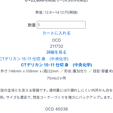
0〜22,600
円(税抜)
0〜24,860
円(税込)
単価：
12.6〜14.12
円(税抜)
数量
カートに入れる
OCD
211732
詳細を見る
CTデリカン 15-11 仕切 身 (中央化学)
外寸：148mm x 108mm x (高)22mm ／ 形状：蓋別売り ／ 目安：容量 約
75mlx2ヶ所
惣菜の主役とも言える容器です。透明蓋には汁漏れしにくい内外かん合を
用。サイズも豊富で、惣菜コーナーづくりを強力にバックアップします
OCD
45038