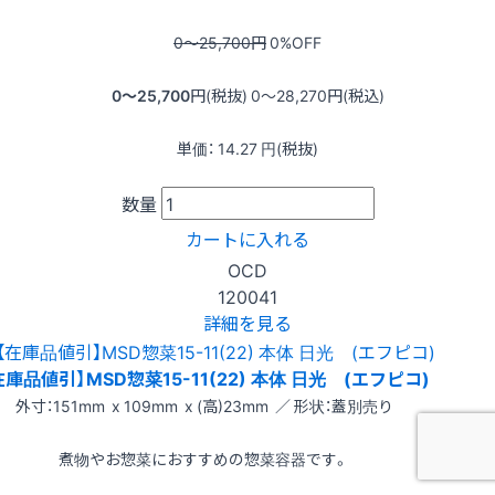
0〜25,700
円
0
%OFF
0〜25,700
円(税抜)
0〜28,270
円(税込)
単価：
14.27
円(税抜)
数量
カートに入れる
OCD
120041
詳細を見る
在庫品値引】MSD惣菜15-11(22) 本体 日光 (エフピコ)
外寸：151mm x 109mm x (高)23mm ／ 形状：蓋別売り
煮物やお惣菜におすすめの惣菜容器です。