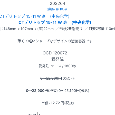
203264
詳細を見る
CTデリトップ 15-11 W 身 (中央化学)
：148mm x 107mm x (高)22mm ／ 形状：蓋別売り ／ 目安：容量 110ml
薄くて軽いシャープなデザインの惣菜容器です
OCD
120072
受発注
受発注
ケース / 1800枚
0〜22,900
円
0
%OFF
0〜22,900
円(税抜)
0〜25,190
円(税込)
単価：
12.72
円(税抜)