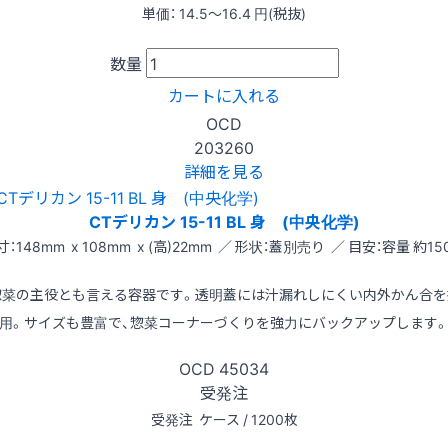
単価：
14.5〜16.4
円(税抜)
数量
カートに入れる
OCD
203260
詳細を見る
CTデリカン 15-11 BL 身 (中央化学)
寸：148mm x 108mm x (高)22mm ／ 形状：蓋別売り ／ 目安：容量 約150
惣菜の主役とも言える容器です。透明蓋には汁漏れしにくい内外かん合を
用。サイズも豊富で、惣菜コーナーづくりを強力にバックアップします
OCD
45034
受発注
受発注
ケース / 1200枚