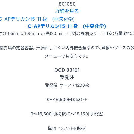
801050
詳細を見る
C-APデリカン15-11 身 (中央化学)
寸：148mm x 108mm x (高)20mm ／ 形状：蓋別売り ／ 目安：容量 約150
菜売場の定番容器。汁漏れしにくい内外嵌合蓋なので、煮物やソースの
メニューでも安心です。
OCD
83151
受発注
受発注
ケース / 1200枚
0〜16,500
円
0
%OFF
0〜16,500
円(税抜)
0〜18,150
円(税込)
単価：
13.75
円(税抜)