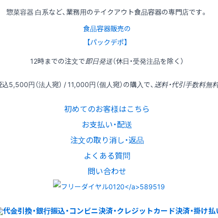
惣菜容器 白系など、業務用のテイクアウト食品容器の専門店です。
食品容器販売の
【パックデポ】
12時
までの
注文
で
即日発送
（休日・受発注品を除く）
税込
5,500円
（法人宛） /
11,000円
（個人宛）の
購入
で、
送料・代引手数料無
初めてのお客様はこちら
お支払い・配送
注文の取り消し・返品
よくある質問
問い合わせ