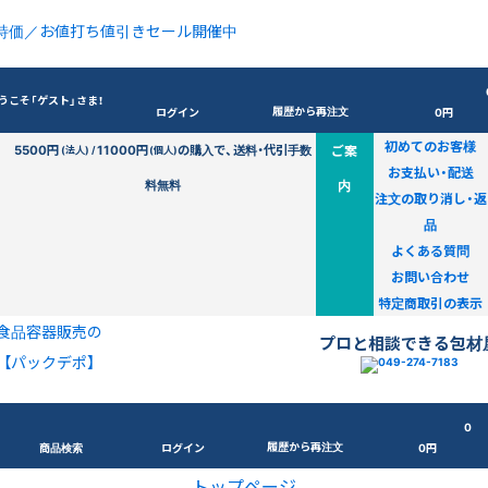
特価／お値打ち値引きセール開催中
うこそ「ゲスト」さま！
履歴から再注文
ログイン
0円
初めてのお客様
5500円
11000円
の購入で、送料・代引手数
ご案
(法人) /
(個人)
お支払い・配送
料無料
内
注文の取り消し・返
品
よくある質問
お問い合わせ
特定商取引の表示
食品容器販売の
プロと相談できる包材
【パックデポ】
0
履歴から再注文
商品検索
ログイン
0円
トップページ