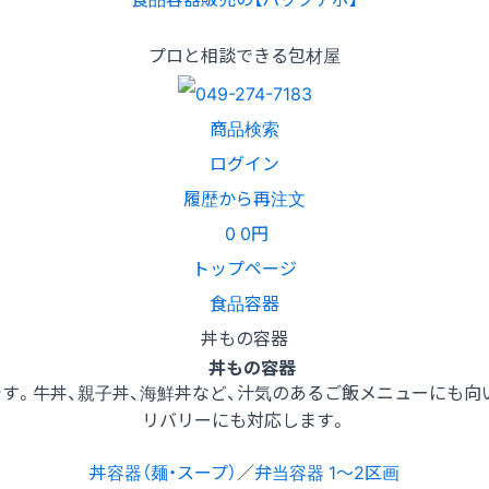
プロと相談できる包材屋
商品検索
ログイン
履歴から再注文
0
0円
トップページ
食品容器
丼もの容器
丼もの容器
す。牛丼、親子丼、海鮮丼など、汁気のあるご飯メニューにも向
リバリーにも対応します。
丼容器（麺・スープ）
／
弁当容器 1〜2区画