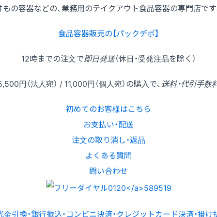
丼もの容器などの、業務用のテイクアウト食品容器の専門店です
食品容器販売の【パックデポ】
12時
までの
注文
で
即日発送
（休日・受発注品を除く）
5,500円
（法人宛） /
11,000円
（個人宛）の
購入
で、
送料・代引手数
初めてのお客様はこちら
お支払い・配送
注文の取り消し・返品
よくある質問
問い合わせ