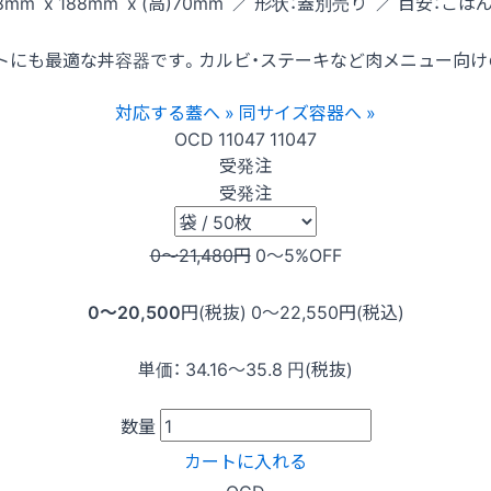
8mm x 188mm x (高)70mm ／ 形状：蓋別売り ／ 目安：ごはん
トにも最適な丼容器です。カルビ・ステーキなど肉メニュー向け
対応する蓋へ »
同サイズ容器へ »
OCD
11047
11047
受発注
受発注
0〜21,480
円
0〜5
%OFF
0〜20,500
円(税抜)
0〜22,550
円(税込)
単価：
34.16〜35.8
円(税抜)
数量
カートに入れる