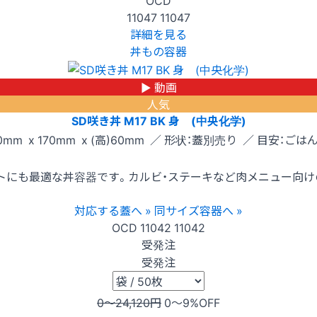
OCD
11047
11047
詳細を見る
丼もの容器
▶ 動画
人気
SD咲き丼 M17 BK 身 (中央化学)
0mm x 170mm x (高)60mm ／ 形状：蓋別売り ／ 目安：ごはん
トにも最適な丼容器です。カルビ・ステーキなど肉メニュー向け
対応する蓋へ »
同サイズ容器へ »
OCD
11042
11042
受発注
受発注
0〜24,120
円
0〜9
%OFF