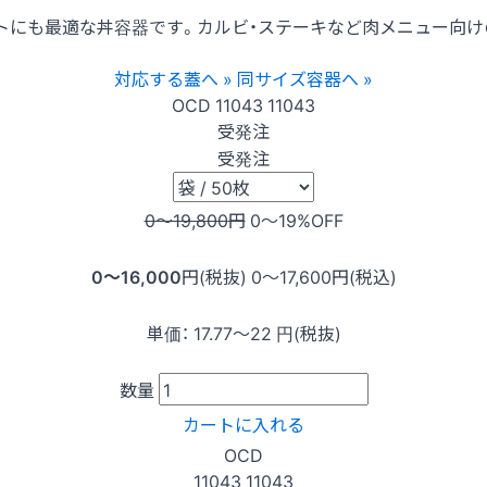
トにも最適な丼容器です。カルビ・ステーキなど肉メニュー向け
対応する蓋へ »
同サイズ容器へ »
OCD
11043
11043
受発注
受発注
0〜19,800
円
0〜19
%OFF
0〜16,000
円(税抜)
0〜17,600
円(税込)
単価：
17.77〜22
円(税抜)
数量
カートに入れる
OCD
11043
11043