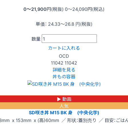
0〜21,900
円(税抜)
0〜24,090
円(税込)
単価：
24.33〜26.8
円(税抜)
数量
カートに入れる
OCD
11042
11042
詳細を見る
丼もの容器
▶ 動画
人気
SD咲き丼 M15 BK 身 (中央化学)
3mm x 153mm x (高)60mm ／ 形状：蓋別売り ／ 目安：ごはん