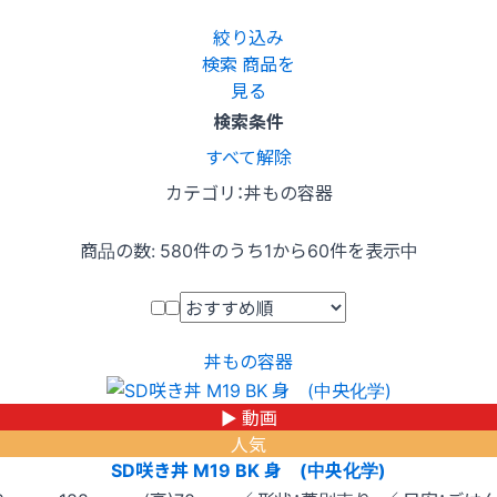
絞り込み
検索
商品を
見る
検索条件
すべて解除
カテゴリ：丼もの容器
商品の数:
580
件のうち1から60件を表示中
丼もの容器
▶ 動画
人気
SD咲き丼 M19 BK 身 (中央化学)