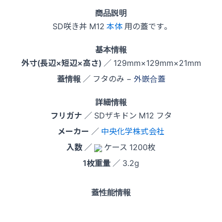
商品説明
SD咲き丼 M12
本体
用の蓋です。
基本情報
外寸(長辺×短辺×高さ)
／ 129mm×129mm×21mm
蓋情報
／ フタのみ −
外嵌合蓋
詳細情報
フリガナ
／ SDザキドン M12 フタ
メーカー
／
中央化学株式会社
入数
／
ケース 1200枚
1枚重量
／ 3.2g
蓋性能情報