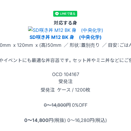
対応する身
SD咲き丼 M12 BK 身 (中央化学)
0mm x 120mm x (高)50mm ／ 形状：蓋別売り ／ 目安：ごは
やイベントにも最適な丼容器です。セット丼やミニ丼などにご
OCD
104167
受発注
受発注
ケース / 1200枚
0〜14,800
円
0
%OFF
0〜14,800
円(税抜)
0〜16,280
円(税込)