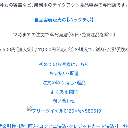
丼もの容器など、業務用のテイクアウト食品容器の専門店です
食品容器販売の【パックデポ】
12時
までの
注文
で
即日発送
（休日・受発注品を除く）
5,500円
（法人宛） /
11,000円
（個人宛）の
購入
で、
送料・代引手数
初めてのお客様はこちら
お支払い・配送
注文の取り消し・返品
よくある質問
問い合わせ