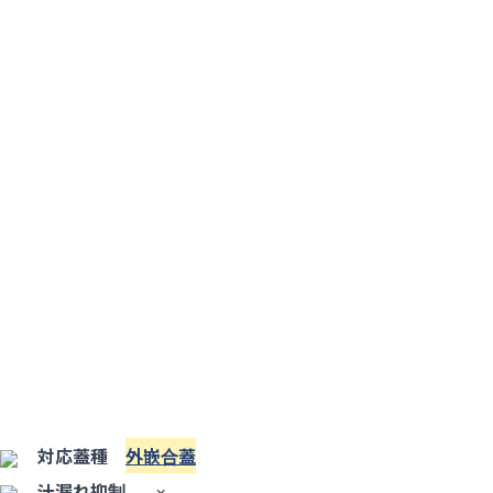
対応蓋種
外嵌合蓋
汁漏れ抑制
×