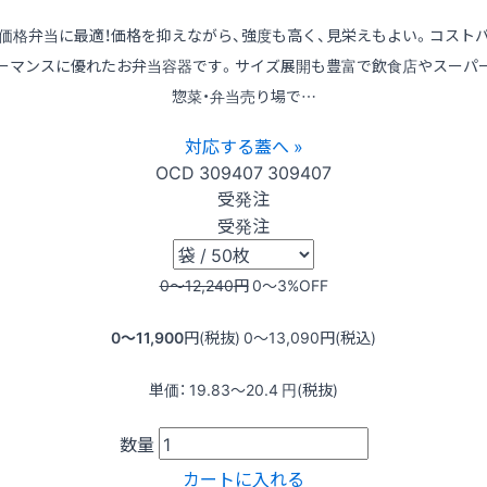
価格弁当に最適！価格を抑えながら、強度も高く、見栄えもよい。コスト
ーマンスに優れたお弁当容器です。サイズ展開も豊富で飲食店やスーパ
惣菜・弁当売り場で…
対応する蓋へ »
OCD
309407
309407
受発注
受発注
0〜12,240
円
0〜3
%OFF
0〜11,900
円(税抜)
0〜13,090
円(税込)
単価：
19.83〜20.4
円(税抜)
数量
カートに入れる