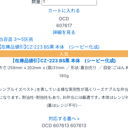
数量
カートに入れる
OCD
607617
詳細を見る
当容器 3〜5区画
人気
【在庫品値引】CZ-223 BS黒 本体 (シーピー化成)
外寸：258mm x 202mm x (高)31mm ／ 形状：蓋別売り ／ 目安：ごはん 
180g
シンプルイズベスト」を表している様な実用性が高くリーズナブルな弁
になります。耐油性・耐熱性もあり、お弁当には最適です。本体はレンジ
(蓋はレンジ不可)…
対応する蓋へ »
OCD
607613
607613