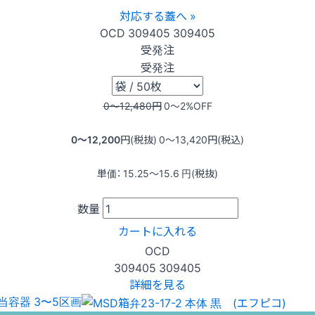
対応する蓋へ »
OCD
309405
309405
受発注
受発注
0〜12,480
円
0〜2
%OFF
0〜12,200
円(税抜)
0〜13,420
円(税込)
単価：
15.25〜15.6
円(税抜)
数量
カートに入れる
OCD
309405
309405
詳細を見る
当容器 3〜5区画