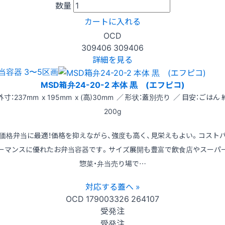
数量
カートに入れる
OCD
309406
309406
詳細を見る
当容器 3〜5区画
MSD箱弁24-20-2 本体 黒 (エフピコ)
外寸：237mm x 195mm x (高)30mm ／ 形状：蓋別売り ／ 目安：ごはん 
200g
価格弁当に最適！価格を抑えながら、強度も高く、見栄えもよい。コスト
ーマンスに優れたお弁当容器です。サイズ展開も豊富で飲食店やスーパ
惣菜・弁当売り場で…
対応する蓋へ »
OCD
179003326
264107
受発注
受発注