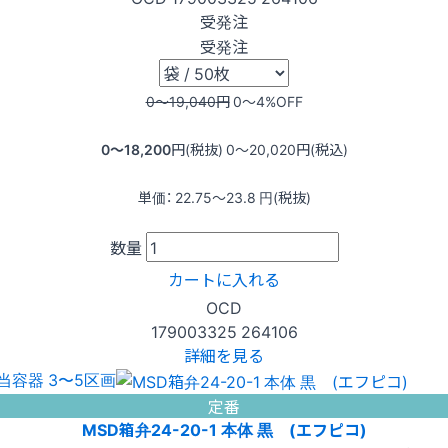
受発注
受発注
0〜19,040
円
0〜4
%OFF
0〜18,200
円(税抜)
0〜20,020
円(税込)
単価：
22.75〜23.8
円(税抜)
数量
カートに入れる
OCD
179003325
264106
詳細を見る
当容器 3〜5区画
定番
MSD箱弁24-20-1 本体 黒 (エフピコ)