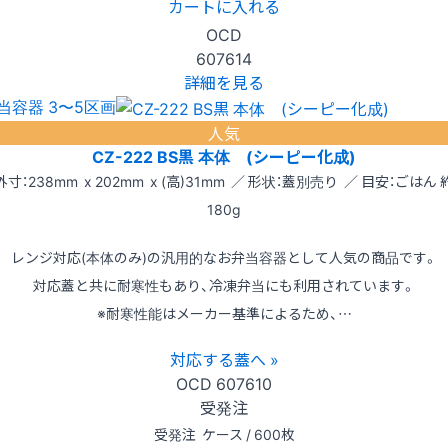
カートに入れる
OCD
607614
詳細を見る
当容器 3〜5区画
人気
CZ-222 BS黒 本体 (シーピー化成)
外寸：238mm x 202mm x (高)31mm ／ 形状：蓋別売り ／ 目安：ごはん 
180g
レンジ対応(本体のみ)の汎用的なお弁当容器として人気の商品です。
対応蓋と共に耐寒性もあり、冷凍弁当にも利用されています。
※耐寒性能はメーカー基準によるため、…
対応する蓋へ »
OCD
607610
受発注
受発注
ケース / 600枚