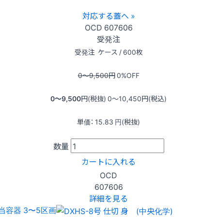
対応する蓋へ »
OCD
607606
受発注
受発注
ケース / 600枚
0〜9,500
円
0
%OFF
0〜9,500
円(税抜)
0〜10,450
円(税込)
単価：
15.83
円(税抜)
数量
カートに入れる
OCD
607606
詳細を見る
当容器 3〜5区画