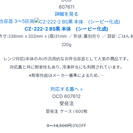
607611
詳細を見る
当容器 3〜5区画
CZ-222-2 BS黒 本体 (シーピー化成)
外寸：238mm x 202mm x (高)31mm ／ 形状：蓋別売り ／ 目安：ごはん 
220g
レンジ対応(本体のみ)の汎用的なお弁当容器として人気の商品です。
対応蓋と共に耐寒性もあり、冷凍弁当にも利用されています。
※耐寒性能はメーカー基準によるため、…
対応する蓋へ »
OCD
607612
受発注
受発注
ケース / 600枚
0〜14,500
円
0
%OFF