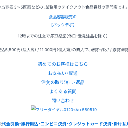
弁当容器 3〜5区画などの、業務用のテイクアウト食品容器の専門店です
食品容器販売の
【パックデポ】
12時
までの
注文
で
即日発送
（休日・受発注品を除く）
税込
5,500円
（法人宛） /
11,000円
（個人宛）の
購入
で、
送料・代引手数料無
初めてのお客様はこちら
お支払い・配送
注文の取り消し・返品
よくある質問
問い合わせ