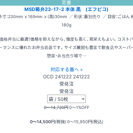
定番
MSD箱弁23-17-2 本体 黒 (エフピコ)
外寸：230mm x 169mm x (高)30mm ／ 形状：蓋別売り ／ 目安：ごはん 
180g
価格弁当に最適！価格を抑えながら、強度も高く、見栄えもよい。コスト
ーマンスに優れたお弁当容器です。サイズ展開も豊富で飲食店やスーパ
惣菜・弁当売り場で…
対応する蓋へ »
OCD
241222
241222
受発注
受発注
0〜14,720
円
0〜1
%OFF
0〜14,500
円(税抜)
0〜15,950
円(税込)