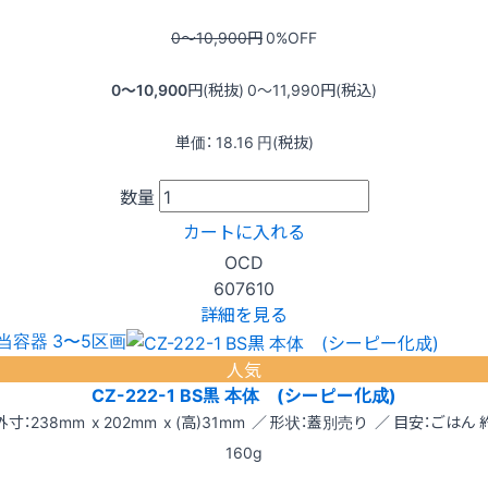
0〜10,900
円
0
%OFF
0〜10,900
円(税抜)
0〜11,990
円(税込)
単価：
18.16
円(税抜)
数量
カートに入れる
OCD
607610
詳細を見る
当容器 3〜5区画
人気
CZ-222-1 BS黒 本体 (シーピー化成)
外寸：238mm x 202mm x (高)31mm ／ 形状：蓋別売り ／ 目安：ごはん 
160g