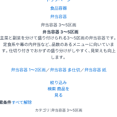
食品容器
弁当容器
弁当容器 3〜5区画
弁当容器 3〜5区画
主菜と副菜を分けて盛り付けられる3〜5区画の弁当容器です。
定食系や幕の内弁当など、品数のあるメニューに向いていま
す。仕切り付きでおかずの盛り分けがしやすく、見栄えも向上
します。
弁当容器 1〜2区画
／
弁当容器 多仕切
／
弁当容器 紙
絞り込み
検索
商品を
見る
索条件
すべて解除
カテゴリ：弁当容器 3〜5区画