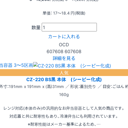
単価：
17〜18.4
円(税抜)
数量
カートに入れる
OCD
607608
607608
詳細を見る
当容器 3〜5区画
人気
CZ-220 BS黒 本体 (シーピー化成)
外寸：191mm x 191mm x (高)31mm ／ 形状：蓋別売り ／ 目安：ごはん 
160g
レンジ対応(本体のみ)の汎用的なお弁当容器として人気の商品です。
対応蓋と共に耐寒性もあり、冷凍弁当にも利用されています。
※耐寒性能はメーカー基準によるため、…