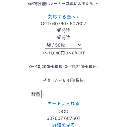
※耐寒性能はメーカー基準によるため、…
対応する蓋へ »
OCD
607607
607607
受発注
受発注
0〜11,040
円
0〜8
%OFF
0〜10,200
円(税抜)
0〜11,220
円(税込)
単価：
17〜18.4
円(税抜)
数量
カートに入れる
OCD
607607
607607
詳細を見る