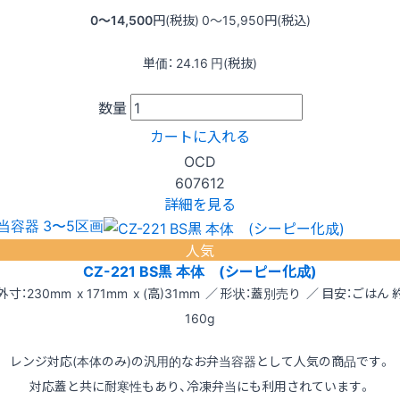
0〜14,500
円(税抜)
0〜15,950
円(税込)
単価：
24.16
円(税抜)
数量
カートに入れる
OCD
607612
詳細を見る
当容器 3〜5区画
人気
CZ-221 BS黒 本体 (シーピー化成)
外寸：230mm x 171mm x (高)31mm ／ 形状：蓋別売り ／ 目安：ごはん 
160g
レンジ対応(本体のみ)の汎用的なお弁当容器として人気の商品です。
対応蓋と共に耐寒性もあり、冷凍弁当にも利用されています。