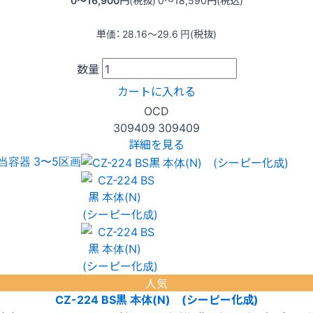
単価：
28.16〜29.6
円(税抜)
数量
カートに入れる
OCD
309409
309409
詳細を見る
当容器 3〜5区画
人気
CZ-224 BS黒 本体(N) (シーピー化成)