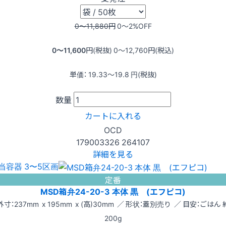
0〜11,880
円
0〜2
%OFF
0〜11,600
円(税抜)
0〜12,760
円(税込)
単価：
19.33〜19.8
円(税抜)
数量
カートに入れる
OCD
179003326
264107
詳細を見る
当容器 3〜5区画
定番
MSD箱弁24-20-3 本体 黒 (エフピコ)
外寸：237mm x 195mm x (高)30mm ／ 形状：蓋別売り ／ 目安：ごはん 
200g