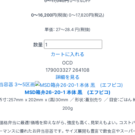
0〜17,040
円
0〜5
%OFF
0〜16,200
円(税抜)
0〜17,820
円(税込)
単価：
27〜28.4
円(税抜)
数量
カートに入れる
OCD
179003327
264108
詳細を見る
当容器 3〜5区画
MSD箱弁26-20-1 本体 黒 (エフピコ)
外寸：257mm x 202mm x (高)30mm ／ 形状：蓋別売り ／ 目安：ごはん 
200g
価格弁当に最適！価格を抑えながら、強度も高く、見栄えもよい。コスト
ーマンスに優れたお弁当容器です。サイズ展開も豊富で飲食店やスーパ