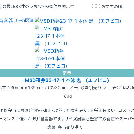
品の数:
583
件のうち1から60件を表示中
当容器 3〜5区画
定番
MSD箱弁23-17-1 本体 黒 (エフピコ)
外寸：230mm x 169mm x (高)30mm ／ 形状：蓋別売り ／ 目安：ごはん 
180g
価格弁当に最適！価格を抑えながら、強度も高く、見栄えもよい。コスト
ーマンスに優れたお弁当容器です。サイズ展開も豊富で飲食店やスーパ
惣菜・弁当売り場で…