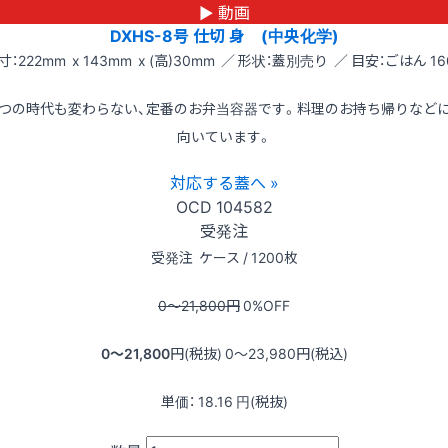
▶ 動画
DXHS-8号 仕切 身 (中央化学)
寸：222mm x 143mm x (高)30mm ／ 形状：蓋別売り ／ 目安：ごはん 16
つの時代も変わらない、定番のお弁当容器です。料理のお持ち帰りなど
向いています。
対応する蓋へ »
OCD
104582
受発注
受発注
ケース / 1200枚
0〜21,800
円
0
%OFF
0〜21,800
円(税抜)
0〜23,980
円(税込)
単価：
18.16
円(税抜)