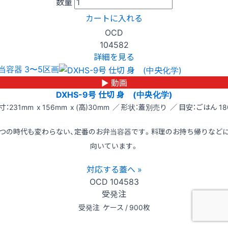
数量
カートに入れる
OCD
104582
詳細を見る
当容器 3〜5区画
▶ 動画
DXHS-9号 仕切 身 (中央化学)
寸：231mm x 156mm x (高)30mm ／ 形状：蓋別売り ／ 目安：ごはん 18
つの時代も変わらない、定番のお弁当容器です。料理のお持ち帰りなど
向いています。
対応する蓋へ »
OCD
104583
受発注
受発注
ケース / 900枚