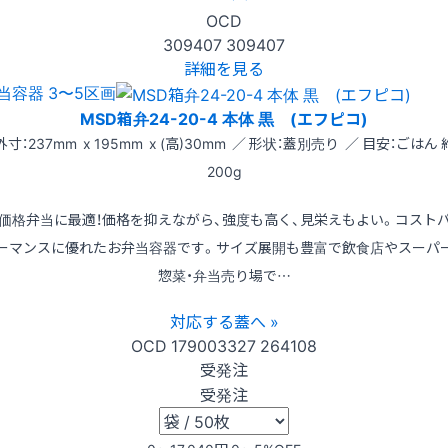
OCD
309407
309407
詳細を見る
当容器 3〜5区画
MSD箱弁24-20-4 本体 黒 (エフピコ)
外寸：237mm x 195mm x (高)30mm ／ 形状：蓋別売り ／ 目安：ごはん 
200g
価格弁当に最適！価格を抑えながら、強度も高く、見栄えもよい。コスト
ーマンスに優れたお弁当容器です。サイズ展開も豊富で飲食店やスーパ
惣菜・弁当売り場で…
対応する蓋へ »
OCD
179003327
264108
受発注
受発注