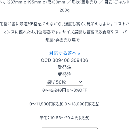
外寸：237mm x 195mm x (高)30mm ／ 形状：蓋別売り ／ 目安：ごはん 
200g
価格弁当に最適！価格を抑えながら、強度も高く、見栄えもよい。コスト
ーマンスに優れたお弁当容器です。サイズ展開も豊富で飲食店やスーパ
惣菜・弁当売り場で…
対応する蓋へ »
OCD
309406
309406
受発注
受発注
0〜12,240
円
0〜3
%OFF
0〜11,900
円(税抜)
0〜13,090
円(税込)
単価：
19.83〜20.4
円(税抜)