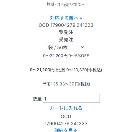
惣菜・弁当売り場で…
対応する蓋へ »
OCD
179004279
241223
受発注
受発注
0〜22,200
円
0〜5
%OFF
0〜21,200
円(税抜)
0〜23,320
円(税込)
単価：
35.33〜37
円(税抜)
数量
カートに入れる
OCD
179004279
241223
詳細を見る