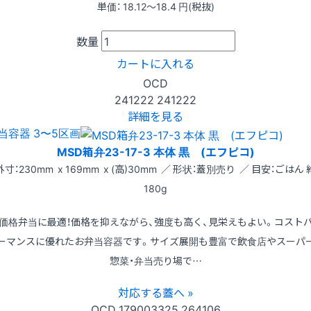
単価：
18.12〜18.4
円(税抜)
数量
カートに入れる
OCD
241222
241222
詳細を見る
当容器 3〜5区画
MSD箱弁23-17-3 本体 黒 (エフピコ)
外寸：230mm x 169mm x (高)30mm ／ 形状：蓋別売り ／ 目安：ごはん 
180g
価格弁当に最適！価格を抑えながら、強度も高く、見栄えもよい。コスト
ーマンスに優れたお弁当容器です。サイズ展開も豊富で飲食店やスーパ
惣菜・弁当売り場で…
対応する蓋へ »
OCD
179003325
264106