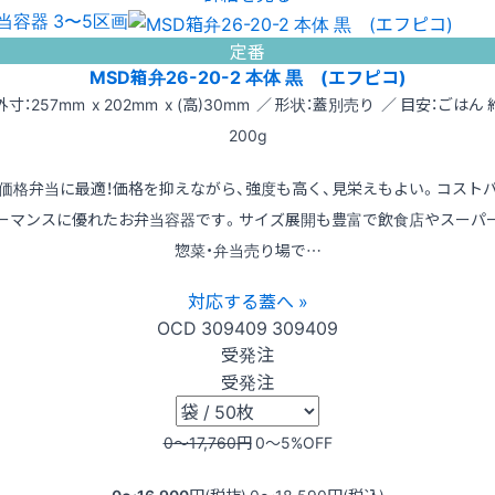
当容器 3〜5区画
定番
MSD箱弁26-20-2 本体 黒 (エフピコ)
外寸：257mm x 202mm x (高)30mm ／ 形状：蓋別売り ／ 目安：ごはん 
200g
価格弁当に最適！価格を抑えながら、強度も高く、見栄えもよい。コスト
ーマンスに優れたお弁当容器です。サイズ展開も豊富で飲食店やスーパ
惣菜・弁当売り場で…
対応する蓋へ »
OCD
309409
309409
受発注
受発注
0〜17,760
円
0〜5
%OFF
0〜16,900
円(税抜)
0〜18,590
円(税込)