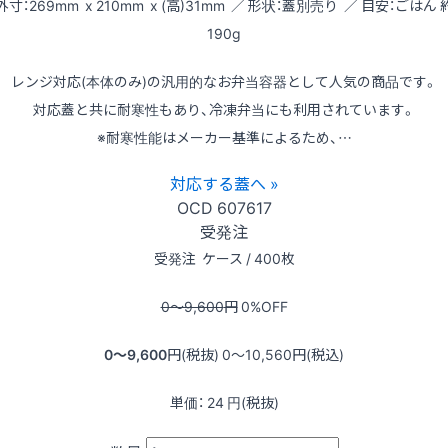
外寸：269mm x 210mm x (高)31mm ／ 形状：蓋別売り ／ 目安：ごはん 
190g
レンジ対応(本体のみ)の汎用的なお弁当容器として人気の商品です。
対応蓋と共に耐寒性もあり、冷凍弁当にも利用されています。
※耐寒性能はメーカー基準によるため、…
対応する蓋へ »
OCD
607617
受発注
受発注
ケース / 400枚
0〜9,600
円
0
%OFF
0〜9,600
円(税抜)
0〜10,560
円(税込)
単価：
24
円(税抜)