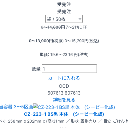
受発注
受発注
0〜14,880
円
7〜21
%OFF
0〜13,900
円(税抜)
0〜15,290
円(税込)
単価：
19.6〜23.16
円(税抜)
数量
カートに入れる
OCD
607613
607613
詳細を見る
当容器 3〜5区画
CZ-223-1 BS黒 本体 (シーピー化成)
外寸：258mm x 202mm x (高)31mm ／ 形状：蓋別売り ／ 目安：ごはん 