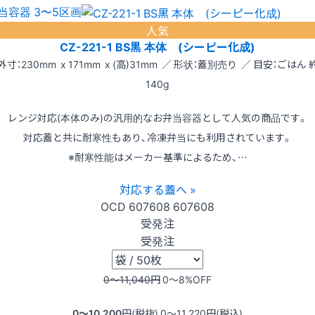
当容器 3〜5区画
人気
CZ-221-1 BS黒 本体 (シーピー化成)
外寸：230mm x 171mm x (高)31mm ／ 形状：蓋別売り ／ 目安：ごはん 
140g
レンジ対応(本体のみ)の汎用的なお弁当容器として人気の商品です。
対応蓋と共に耐寒性もあり、冷凍弁当にも利用されています。
※耐寒性能はメーカー基準によるため、…
対応する蓋へ »
OCD
607608
607608
受発注
受発注
0〜11,040
円
0〜8
%OFF
0〜10,200
円(税抜)
0〜11,220
円(税込)