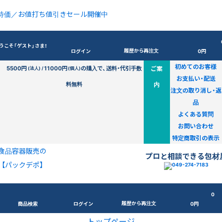
特価／お値打ち値引きセール開催中
うこそ「ゲスト」さま！
履歴から再注文
ログイン
0円
初めてのお客様
5500円
11000円
の購入で、送料・代引手数
ご案
(法人) /
(個人)
お支払い・配送
料無料
内
注文の取り消し・返
品
よくある質問
お問い合わせ
特定商取引の表示
食品容器販売の
プロと相談できる包材
【パックデポ】
0
履歴から再注文
商品検索
ログイン
0円
トップページ