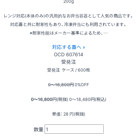
200g
レンジ対応(本体のみ)の汎用的なお弁当容器として人気の商品です。
対応蓋と共に耐寒性もあり、冷凍弁当にも利用されています。
※耐寒性能はメーカー基準によるため、…
対応する蓋へ »
OCD
607614
受発注
受発注
ケース / 600枚
0〜16,800
円
0
%OFF
0〜16,800
円(税抜)
0〜18,480
円(税込)
単価：
28
円(税抜)
数量