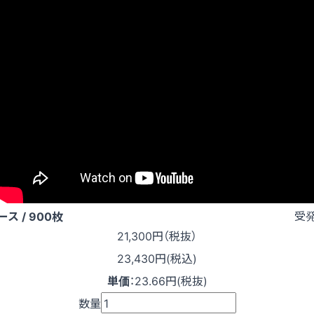
受
ース / 900枚
21,300
円（税抜）
23,430円(税込)
単価
：
23.66円(税抜)
数量