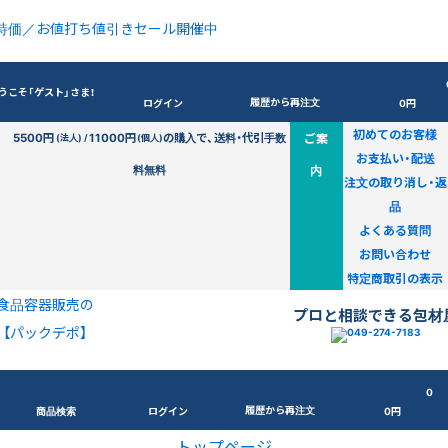
特価／お値打ち値引きセール開催中
うこそ「ゲスト」さま！
履歴から再注文
ログイン
0円
初めてのお客様
5500円
11000円
の購入で、送料・代引手数
ご案
(法人) /
(個人)
お支払い・配送
料無料
内
注文の取り消し・返
品
よくある質問
お問い合わせ
特定商取引の表示
食品容器販売の
プロと相談できる包材
【パックデポ】
0
履歴から再注文
商品検索
ログイン
0円
トップページ