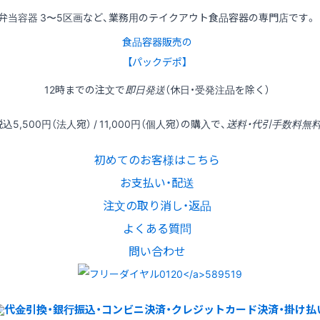
弁当容器 3〜5区画など、業務用のテイクアウト食品容器の専門店です。
食品容器販売の
【パックデポ】
12時
までの
注文
で
即日発送
（休日・受発注品を除く）
税込
5,500円
（法人宛） /
11,000円
（個人宛）の
購入
で、
送料・代引手数料無
初めてのお客様はこちら
お支払い・配送
注文の取り消し・返品
よくある質問
問い合わせ