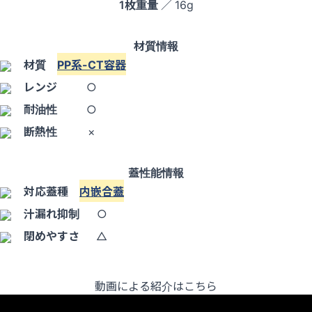
1枚重量
／ 16g
材質情報
材質
PP系-CT容器
レンジ
○
耐油性
○
断熱性
×
蓋性能情報
対応蓋種
内嵌合蓋
汁漏れ抑制
○
閉めやすさ
△
動画による紹介はこちら