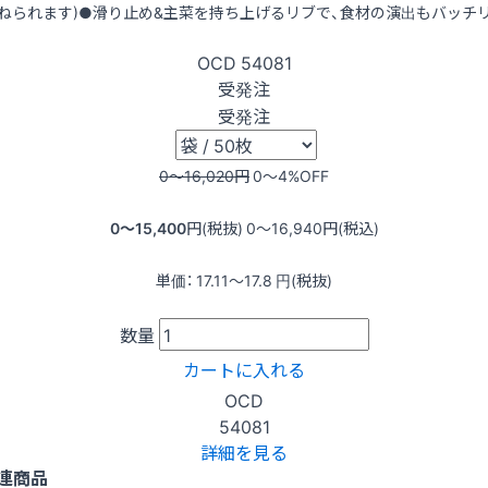
ねられます)●滑り止め&主菜を持ち上げるリブで、食材の演出もバッチ
OCD
54081
受発注
受発注
0〜16,020
円
0〜4
%OFF
0〜15,400
円(税抜)
0〜16,940
円(税込)
単価：
17.11〜17.8
円(税抜)
数量
カートに入れる
OCD
54081
詳細を見る
連商品