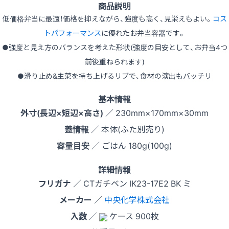
商品説明
低価格弁当に最適！価格を抑えながら、強度も高く、見栄えもよい。
コス
トパフォーマンス
に優れたお弁当容器です。
●強度と見え方のバランスを考えた形状(強度の目安として、お弁当4つ
前後重ねられます)
●滑り止め&主菜を持ち上げるリブで、食材の演出もバッチリ
基本情報
外寸(長辺×短辺×高さ)
／ 230mm×170mm×30mm
蓋情報
／ 本体(ふた別売り)
容量目安
／ ごはん 180g(100g)
詳細情報
フリガナ
／ CTガチベン IK23-17E2 BK ミ
メーカー
／
中央化学株式会社
入数
／
ケース 900枚