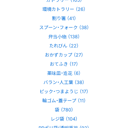
環境カトラリー （26）
割り箸 （41）
スプーン・フォーク （38）
弁当小物 （138）
たれびん （22）
おかずカップ （27）
おてふき （17）
薬味皿・造花 （6）
バラン・人工葉 （38）
ピック・つまようじ （17）
輪ゴム・蓋テープ （11）
袋 （780）
レジ袋 （104）
PPポリ袋(透明重視 （92）