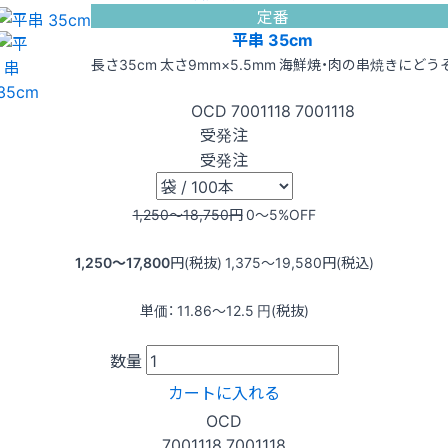
定番
平串 35cm
長さ35cm 太さ9mm×5.5mm 海鮮焼・肉の串焼きにどう
OCD
7001118
7001118
受発注
受発注
1,250〜18,750
円
0〜5
%OFF
1,250〜17,800
円(税抜)
1,375〜19,580
円(税込)
単価：
11.86〜12.5
円(税抜)
数量
カートに入れる
OCD
7001118
7001118