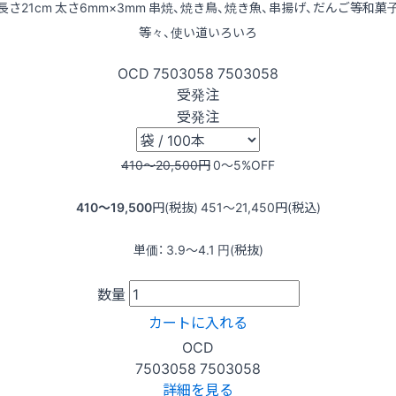
長さ21cm 太さ6mm×3mm 串焼、焼き鳥、焼き魚、串揚げ、だんご等和菓
等々、使い道いろいろ
OCD
7503058
7503058
受発注
受発注
410〜20,500
円
0〜5
%OFF
410〜19,500
円(税抜)
451〜21,450
円(税込)
単価：
3.9〜4.1
円(税抜)
数量
カートに入れる
OCD
7503058
7503058
詳細を見る