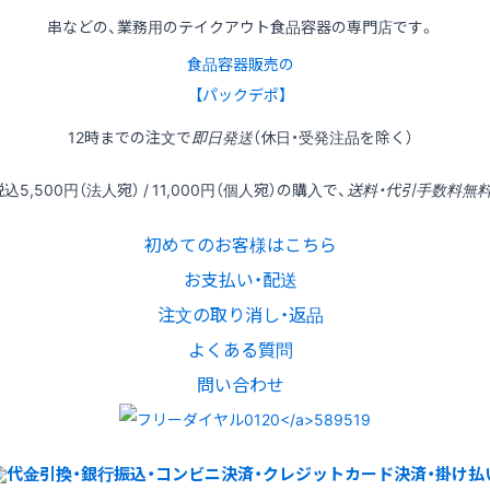
串などの、業務用のテイクアウト食品容器の専門店です。
食品容器販売の
【パックデポ】
12時
までの
注文
で
即日発送
（休日・受発注品を除く）
税込
5,500円
（法人宛） /
11,000円
（個人宛）の
購入
で、
送料・代引手数料無
初めてのお客様はこちら
お支払い・配送
注文の取り消し・返品
よくある質問
問い合わせ