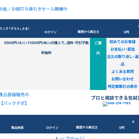
特価／お値打ち値引きセール開催中
うこそ「ゲスト」さま！
履歴から再注文
ログイン
0円
初めてのお客様
5500円
11000円
の購入で、送料・代引手数
ご案
(法人) /
(個人)
お支払い・配送
料無料
内
注文の取り消し・返
品
よくある質問
お問い合わせ
特定商取引の表示
食品容器販売の
プロと相談できる包材
【パックデポ】
0
履歴から再注文
商品検索
ログイン
0円
トップページ