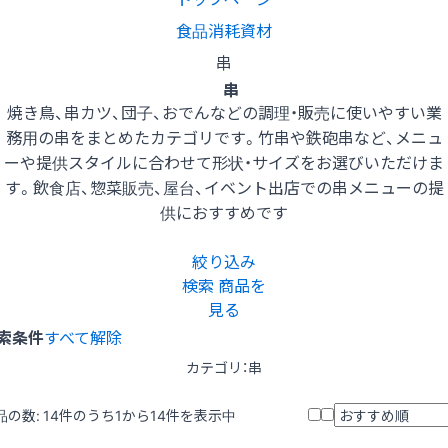
食品消耗資材
串
串
焼き鳥、串カツ、団子、おでんなどの調理・販売に使いやすい業
務用の串をまとめたカテゴリです。竹串や鉄砲串など、メニュ
ーや提供スタイルに合わせて形状・サイズをお選びいただけま
す。飲食店、惣菜販売、屋台、イベント出店での串メニューの提
供におすすめです
絞り込み
検索
商品を
見る
索条件
すべて解除
カテゴリ：串
品の数:
14
件のうち1から14件を表示中