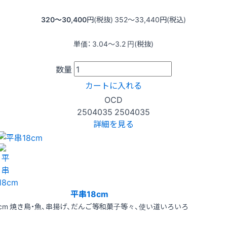
320〜30,400
円(税抜)
352〜33,440
円(税込)
単価：
3.04〜3.2
円(税抜)
数量
カートに入れる
OCD
2504035
2504035
詳細を見る
平串18cm
8cm 焼き鳥・魚、串揚げ、だんご等和菓子等々、使い道いろいろ