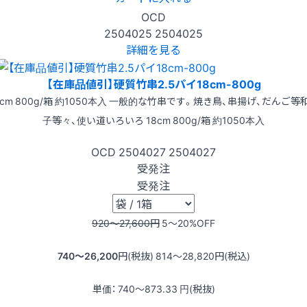
OCD
2504025
2504025
詳細を見る
【在庫品値引】硬質竹串2.5パイ18cm-800g
8cm 800g/箱 約1050本入 一般的な竹串です。焼き鳥、串揚げ、だんご等
子等々、使い道いろいろ 18cm 800g/箱 約1050本入
OCD
2504027
2504027
受発注
受発注
920〜27,600
円
5〜20
%OFF
740〜26,200
円(税抜)
814〜28,820
円(税込)
単価：
740〜873.33
円(税抜)