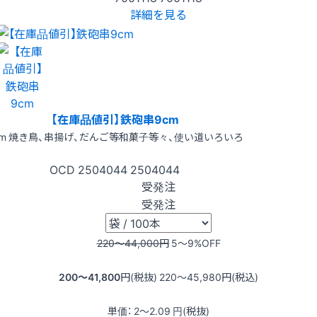
詳細を見る
【在庫品値引】鉄砲串9cm
cm 焼き鳥、串揚げ、だんご等和菓子等々、使い道いろいろ
OCD
2504044
2504044
受発注
受発注
220〜44,000
円
5〜9
%OFF
200〜41,800
円(税抜)
220〜45,980
円(税込)
単価：
2〜2.09
円(税抜)