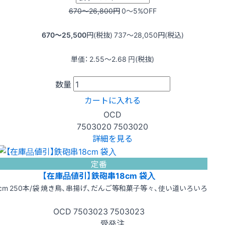
670〜26,800
円
0〜5
%OFF
670〜25,500
円(税抜)
737〜28,050
円(税込)
単価：
2.55〜2.68
円(税抜)
数量
カートに入れる
OCD
7503020
7503020
詳細を見る
定番
【在庫品値引】鉄砲串18cm 袋入
8cm 250本/袋 焼き鳥、串揚げ、だんご等和菓子等々、使い道いろいろ
OCD
7503023
7503023
受発注