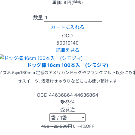
単価：
8
円(税抜)
数量
カートに入れる
OCD
50010140
詳細を見る
ドッグ棒 16cm 100本入 (シモジマ)
イズ:5.5φx160mm 定番のアメリカンドッグやフランクフルト以外にも
きスイーツ、浅漬けきゅうりなどにもお使い頂けます
OCD
44636864
44636864
受発注
受発注
450〜22,500
円
0〜4
%OFF