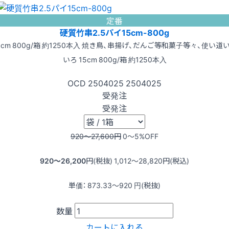
定番
硬質竹串2.5パイ15cm-800g
5cm 800g/箱 約1250本入 焼き鳥、串揚げ、だんご等和菓子等々、使い道
いろ 15cm 800g/箱 約1250本入
OCD
2504025
2504025
受発注
受発注
920〜27,600
円
0〜5
%OFF
920〜26,200
円(税抜)
1,012〜28,820
円(税込)
単価：
873.33〜920
円(税抜)
数量
カートに入れる