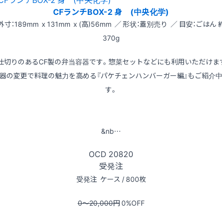
CFランチBOX-2 身 (中央化学)
外寸：189mm x 131mm x (高)56mm ／ 形状：蓋別売り ／ 目安：ごはん 
370g
仕切りのあるCF製の弁当容器です。惣菜セットなどにも利用いただけま
器の変更で料理の魅力を高める『パケチェンハンバーガー編』もご紹介
す。
&nb…
OCD
20820
受発注
受発注
ケース / 800枚
0〜20,000
円
0
%OFF