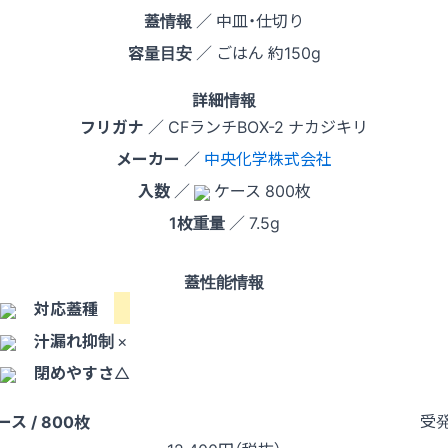
蓋情報
／ 中皿・仕切り
容量目安
／ ごはん 約150g
詳細情報
フリガナ
／ CFランチBOX-2 ナカジキリ
メーカー
／
中央化学株式会社
入数
／
ケース 800枚
1枚重量
／ 7.5g
蓋性能情報
対応蓋種
汁漏れ抑制
×
閉めやすさ
△
受
ース / 800枚