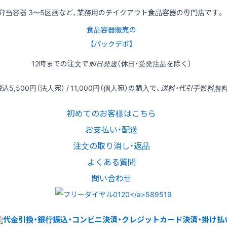
弁当容器 3〜5区画など、業務用のテイクアウト食品容器の専門店です。
食品容器販売の
【パックデポ】
12時
までの
注文
で
即日発送
（休日・受発注品を除く）
税込
5,500円
（法人宛） /
11,000円
（個人宛）の
購入
で、
送料・代引手数料無
初めてのお客様はこちら
お支払い・配送
注文の取り消し・返品
よくある質問
問い合わせ