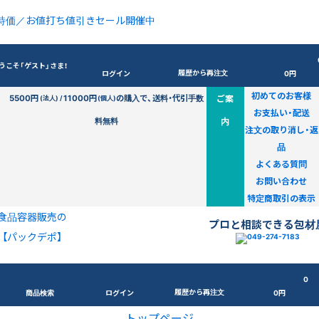
特価／お値打ち値引きセール開催中
うこそ「ゲスト」さま！
履歴から再注文
ログイン
0円
初めてのお客様
5500円
11000円
の購入で、送料・代引手数
ご案
(法人) /
(個人)
お支払い・配送
料無料
内
注文の取り消し・返
品
よくある質問
お問い合わせ
特定商取引の表示
食品容器販売の
プロと相談できる包材
【パックデポ】
0
履歴から再注文
商品検索
ログイン
0円
トップページ