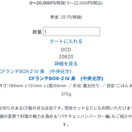
0〜20,000
円(税抜)
0〜22,000
円(税込)
単価：
25
円(税抜)
数量
カートに入れる
OCD
20820
詳細を見る
CFランチBOX-2 IV 身 (中央化学)
外寸：189mm x 131mm x (高)56mm ／ 形状：蓋別売り ／ 目安：ごはん 
370g
仕切りのあるCF製の弁当容器です。惣菜セットなどにも利用いただけま
器の変更で料理の魅力を高める『パケチェンハンバーガー編』もご紹介
す。