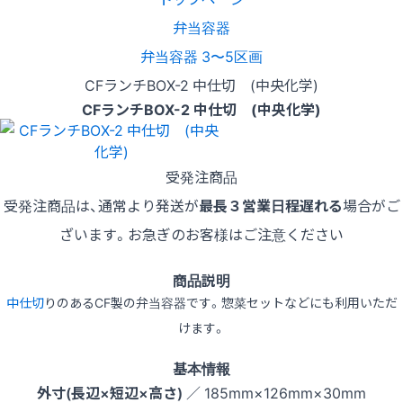
弁当容器
弁当容器 3〜5区画
CFランチBOX-2 中仕切 (中央化学)
CFランチBOX-2 中仕切 (中央化学)
受発注商品
受発注商品は、通常より発送が
最長３営業日程遅れる
場合がご
ざいます。お急ぎのお客様はご注意ください
商品説明
中仕切
りのあるCF製の弁当容器です。惣菜セットなどにも利用いただ
けます。
基本情報
外寸(長辺×短辺×高さ)
／ 185mm×126mm×30mm