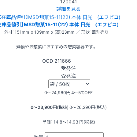
120041
詳細を見る
在庫品値引】MSD惣菜15-11(22) 本体 日光 (エフピコ)
外寸：151mm x 109mm x (高)23mm ／ 形状：蓋別売り
煮物やお惣菜におすすめの惣菜容器です。
OCD
211666
受発注
受発注
0〜24,960
円
4〜5
%OFF
0〜23,900
円(税抜)
0〜26,290
円(税込)
単価：
14.8〜14.93
円(税抜)
数量