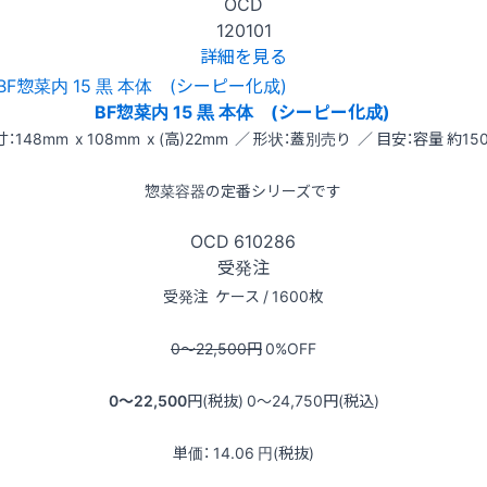
OCD
120101
詳細を見る
BF惣菜内 15 黒 本体 (シーピー化成)
：148mm x 108mm x (高)22mm ／ 形状：蓋別売り ／ 目安：容量 約150
惣菜容器の定番シリーズです
OCD
610286
受発注
受発注
ケース / 1600枚
0〜22,500
円
0
%OFF
0〜22,500
円(税抜)
0〜24,750
円(税込)
単価：
14.06
円(税抜)