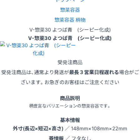
惣菜容器
惣菜容器 柄物
V-惣菜30 よつば青 (シーピー化成)
V-惣菜30 よつば青 (シーピー化成)
受発注商品
受発注商品は、通常より発送が
最長３営業日程遅れる
場合がご
ざいます。お急ぎのお客様はご注意ください
商品説明
柄豊富なバリエーションの惣菜容器です。
基本情報
外寸(長辺×短辺×高さ)
／ 148mm×108mm×22mm
蓋情報
／ フタなし