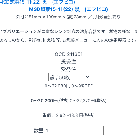
MSD惣菜15-11(22) 黒 (エフピコ)
外寸：151mm x 109mm x (高)23mm ／ 形状：蓋別売り
イズバリエーションが豊富なレンジ対応の惣菜容器です。煮物の様な汁
あるものから、揚げ物、和え物等、お惣菜メニューに人気の定番容器です
OCD
211651
受発注
受発注
0〜22,080
円
0〜9
%OFF
0〜20,200
円(税抜)
0〜22,220
円(税込)
単価：
12.62〜13.8
円(税抜)
数量