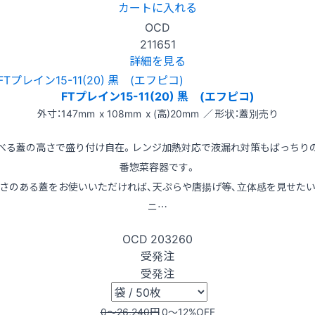
カートに入れる
OCD
211651
詳細を見る
FTプレイン15-11(20) 黒 (エフピコ)
外寸：147mm x 108mm x (高)20mm ／ 形状：蓋別売り
べる蓋の高さで盛り付け自在。レンジ加熱対応で液漏れ対策もばっちり
番惣菜容器です。
さのある蓋をお使いいただければ、天ぷらや唐揚げ等、立体感を見せた
ニ…
OCD
203260
受発注
受発注
0〜26,240
円
0〜12
%OFF