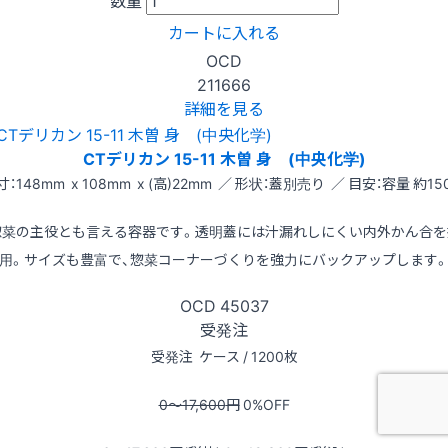
カートに入れる
OCD
211666
詳細を見る
CTデリカン 15-11 木曽 身 (中央化学)
寸：148mm x 108mm x (高)22mm ／ 形状：蓋別売り ／ 目安：容量 約150
惣菜の主役とも言える容器です。透明蓋には汁漏れしにくい内外かん合を
用。サイズも豊富で、惣菜コーナーづくりを強力にバックアップします
OCD
45037
受発注
受発注
ケース / 1200枚
0〜17,600
円
0
%OFF