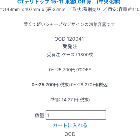
CTデリトップ 15-11 東雲LOR 身 (中央化学)
：148mm x 107mm x (高)22mm ／ 形状：蓋別売り ／ 目安：容量 約110
薄くて軽いシャープなデザインの惣菜容器です
OCD
120041
受発注
受発注
ケース / 1800枚
0〜25,700
円
0
%OFF
0〜25,700
円(税抜)
0〜28,270
円(税込)
単価：
14.27
円(税抜)
数量
カートに入れる
OCD