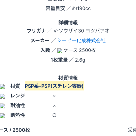
容量目安
／ 約190cc
詳細情報
フリガナ
／ V-ソウザイ30 ヨツバアオ
メーカー
／
シーピー化成株式会社
入数
／
ケース 2500枚
1枚重量
／ 2.6g
材質情報
材質
PSP系-PSP(スチレン容器)
レンジ
×
耐油性
×
断熱性
○
受
ース / 2500枚