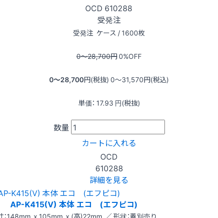
OCD
610288
受発注
受発注
ケース / 1600枚
0〜28,700
円
0
%OFF
0〜28,700
円(税抜)
0〜31,570
円(税込)
単価：
17.93
円(税抜)
数量
カートに入れる
OCD
610288
詳細を見る
AP-K415(V) 本体 エコ (エフピコ)
：148mm x 105mm x (高)22mm ／ 形状：蓋別売り