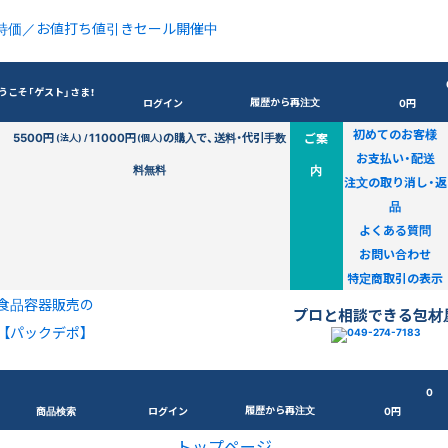
特価／お値打ち値引きセール開催中
うこそ「ゲスト」さま！
履歴から再注文
ログイン
0円
初めてのお客様
5500円
11000円
の購入で、送料・代引手数
ご案
(法人) /
(個人)
お支払い・配送
料無料
内
注文の取り消し・返
品
よくある質問
お問い合わせ
特定商取引の表示
食品容器販売の
プロと相談できる包材
【パックデポ】
0
履歴から再注文
商品検索
ログイン
0円
トップページ