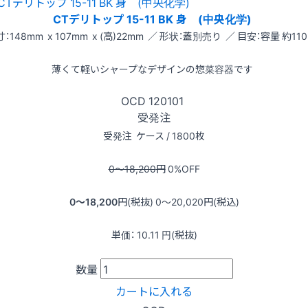
CTデリトップ 15-11 BK 身 (中央化学)
：148mm x 107mm x (高)22mm ／ 形状：蓋別売り ／ 目安：容量 約110
薄くて軽いシャープなデザインの惣菜容器です
OCD
120101
受発注
受発注
ケース / 1800枚
0〜18,200
円
0
%OFF
0〜18,200
円(税抜)
0〜20,020
円(税込)
単価：
10.11
円(税抜)
数量
カートに入れる