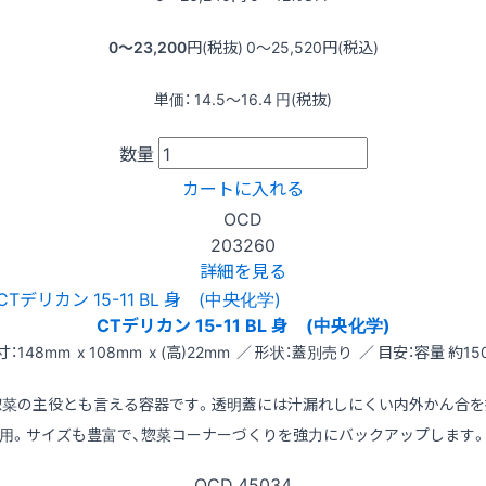
0〜23,200
円(税抜)
0〜25,520
円(税込)
単価：
14.5〜16.4
円(税抜)
数量
カートに入れる
OCD
203260
詳細を見る
CTデリカン 15-11 BL 身 (中央化学)
寸：148mm x 108mm x (高)22mm ／ 形状：蓋別売り ／ 目安：容量 約150
惣菜の主役とも言える容器です。透明蓋には汁漏れしにくい内外かん合を
用。サイズも豊富で、惣菜コーナーづくりを強力にバックアップします
OCD
45034