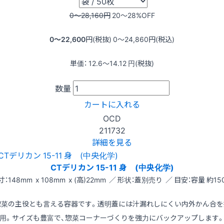
0〜28,160
円
20〜28
%OFF
0〜22,600
円(税抜)
0〜24,860
円(税込)
単価：
12.6〜14.12
円(税抜)
数量
カートに入れる
OCD
211732
詳細を見る
CTデリカン 15-11 身 (中央化学)
寸：148mm x 108mm x (高)22mm ／ 形状：蓋別売り ／ 目安：容量 約150
惣菜の主役とも言える容器です。透明蓋には汁漏れしにくい内外かん合を
用。サイズも豊富で、惣菜コーナーづくりを強力にバックアップします