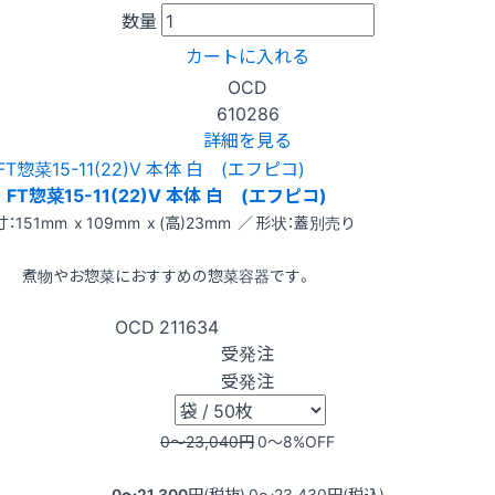
数量
カートに入れる
OCD
610286
詳細を見る
FT惣菜15-11(22)V 本体 白 (エフピコ)
：151mm x 109mm x (高)23mm ／ 形状：蓋別売り
煮物やお惣菜におすすめの惣菜容器です。
OCD
211634
受発注
受発注
0〜23,040
円
0〜8
%OFF
0〜21,300
円(税抜)
0〜23,430
円(税込)