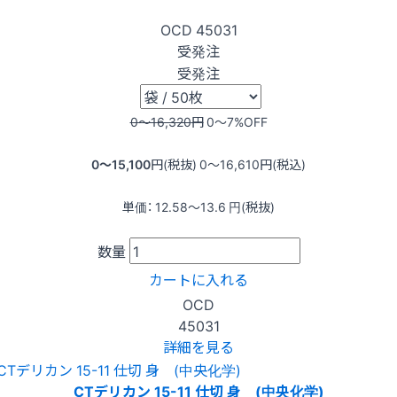
OCD
45031
受発注
受発注
0〜16,320
円
0〜7
%OFF
0〜15,100
円(税抜)
0〜16,610
円(税込)
単価：
12.58〜13.6
円(税抜)
数量
カートに入れる
OCD
45031
詳細を見る
CTデリカン 15-11 仕切 身 (中央化学)