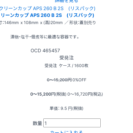
リーンカップ APS 260 B 2S (リスパック)
：146mm x 108mm x (高)20mm ／ 形状：蓋別売り
漬物・塩干・佃煮等に最適な容器です。
OCD
465457
受発注
受発注
ケース / 1600枚
0〜15,200
円
0
%OFF
0〜15,200
円(税抜)
0〜16,720
円(税込)
単価：
9.5
円(税抜)
数量
カートに入れる