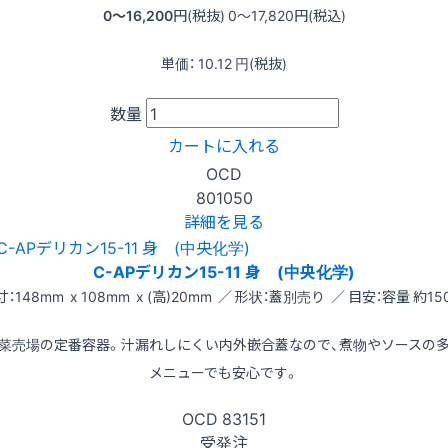
0〜16,200
円(税抜)
0〜17,820
円(税込)
単価：
10.12
円(税抜)
数量
カートに入れる
OCD
801050
詳細を見る
C-APデリカン15-11 身 (中央化学)
寸：148mm x 108mm x (高)20mm ／ 形状：蓋別売り ／ 目安：容量 約150
菜売場の定番容器。汁漏れしにくい内外嵌合蓋なので、煮物やソースの
メニューでも安心です。
OCD
83151
受発注