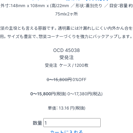
外寸：148mm x 108mm x (高)22mm ／ 形状：蓋別売り ／ 目安：容量 約
75mlx2ヶ所
惣菜の主役とも言える容器です。透明蓋には汁漏れしにくい内外かん合を
用。サイズも豊富で、惣菜コーナーづくりを強力にバックアップします
OCD
45038
受発注
受発注
ケース / 1200枚
0〜15,800
円
0
%OFF
0〜15,800
円(税抜)
0〜17,380
円(税込)
単価：
13.16
円(税抜)
数量
カートに入れる