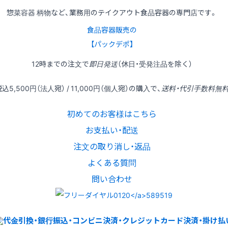
惣菜容器 柄物など、業務用のテイクアウト食品容器の専門店です。
食品容器販売の
【パックデポ】
12時
までの
注文
で
即日発送
（休日・受発注品を除く）
税込
5,500円
（法人宛） /
11,000円
（個人宛）の
購入
で、
送料・代引手数料無
初めてのお客様はこちら
お支払い・配送
注文の取り消し・返品
よくある質問
問い合わせ