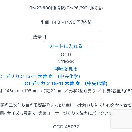
0〜23,900
円(税抜)
0〜26,290
円(税込)
単価：
14.8〜14.93
円(税抜)
数量
カートに入れる
OCD
211666
詳細を見る
CTデリカン 15-11 木曽 身 (中央化学)
寸：148mm x 108mm x (高)22mm ／ 形状：蓋別売り ／ 目安：容量 約150
惣菜の主役とも言える容器です。透明蓋には汁漏れしにくい内外かん合を
用。サイズも豊富で、惣菜コーナーづくりを強力にバックアップします
OCD
45037