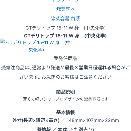
惣菜容器
惣菜容器 白系
CTデリトップ 15-11 W 身 (中央化学)
CTデリトップ 15-11 W 身 (中央化学)
受発注商品
受発注商品は、通常より発送が
最長３営業日程遅れる
場合がご
ざいます。お急ぎのお客様はご注意ください
商品説明
薄くて軽いシャープなデザインの惣菜容器です
基本情報
外寸(長辺×短辺×高さ)
／ 148mm×107mm×22mm
蓋情報
／ 本体(ふた別売り)