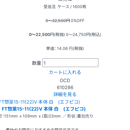
受発注
ケース / 1600枚
0〜22,500
円
0
%OFF
0〜22,500
円(税抜)
0〜24,750
円(税込)
単価：
14.06
円(税抜)
数量
カートに入れる
OCD
610286
詳細を見る
FT惣菜15-11(22)V 本体 白 (エフピコ)
：151mm x 109mm x (高)23mm ／ 形状：蓋別売り
煮物やお惣菜におすすめの惣菜容器です。