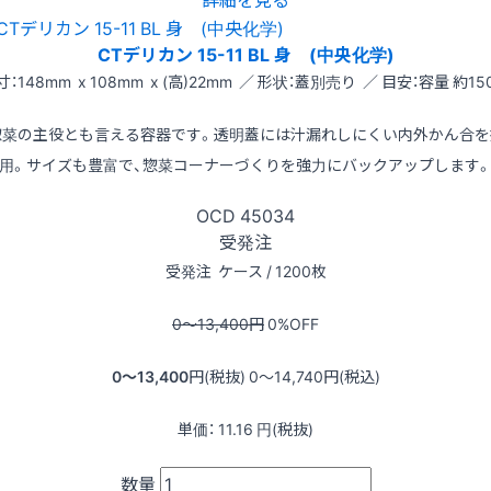
CTデリカン 15-11 BL 身 (中央化学)
寸：148mm x 108mm x (高)22mm ／ 形状：蓋別売り ／ 目安：容量 約150
惣菜の主役とも言える容器です。透明蓋には汁漏れしにくい内外かん合を
用。サイズも豊富で、惣菜コーナーづくりを強力にバックアップします
OCD
45034
受発注
受発注
ケース / 1200枚
0〜13,400
円
0
%OFF
0〜13,400
円(税抜)
0〜14,740
円(税込)
単価：
11.16
円(税抜)
数量