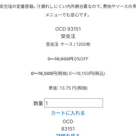
菜売場の定番容器。汁漏れしにくい内外嵌合蓋なので、煮物やソースの
メニューでも安心です。
OCD
83151
受発注
受発注
ケース / 1200枚
0〜16,500
円
0
%OFF
0〜16,500
円(税抜)
0〜18,150
円(税込)
単価：
13.75
円(税抜)
数量
カートに入れる
OCD
83151
詳細を見る