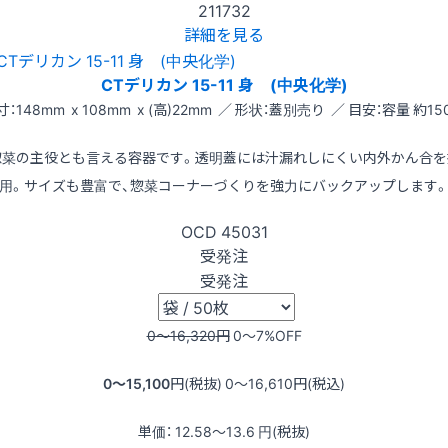
211732
詳細を見る
CTデリカン 15-11 身 (中央化学)
寸：148mm x 108mm x (高)22mm ／ 形状：蓋別売り ／ 目安：容量 約150
惣菜の主役とも言える容器です。透明蓋には汁漏れしにくい内外かん合を
用。サイズも豊富で、惣菜コーナーづくりを強力にバックアップします
OCD
45031
受発注
受発注
0〜16,320
円
0〜7
%OFF
0〜15,100
円(税抜)
0〜16,610
円(税込)
単価：
12.58〜13.6
円(税抜)