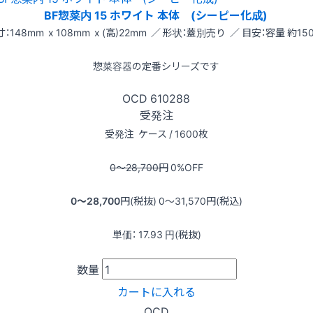
BF惣菜内 15 ホワイト 本体 (シーピー化成)
：148mm x 108mm x (高)22mm ／ 形状：蓋別売り ／ 目安：容量 約150
惣菜容器の定番シリーズです
OCD
610288
受発注
受発注
ケース / 1600枚
0〜28,700
円
0
%OFF
0〜28,700
円(税抜)
0〜31,570
円(税込)
単価：
17.93
円(税抜)
数量
カートに入れる
OCD