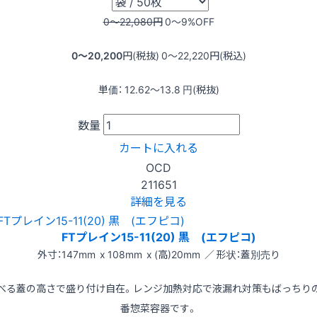
0〜22,080
円
0〜9
%OFF
0〜20,200
円(税抜)
0〜22,220
円(税込)
単価：
12.62〜13.8
円(税抜)
数量
カートに入れる
OCD
211651
詳細を見る
FTプレイン15-11(20) 黒 (エフピコ)
外寸：147mm x 108mm x (高)20mm ／ 形状：蓋別売り
べる蓋の高さで盛り付け自在。レンジ加熱対応で液漏れ対策もばっちり
番惣菜容器です。