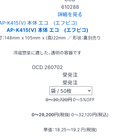
610288
詳細を見る
AP-K415(V) 本体 エコ (エフピコ)
：148mm x 105mm x (高)22mm ／ 形状：蓋別売り
冷蔵惣菜に適した、透明の容器です
OCD
260702
受発注
受発注
0〜30,720
円
0〜5
%OFF
0〜29,200
円(税抜)
0〜32,120
円(税込)
単価：
18.25〜19.2
円(税抜)