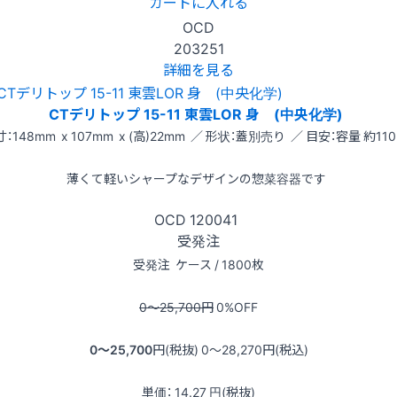
カートに入れる
OCD
203251
詳細を見る
CTデリトップ 15-11 東雲LOR 身 (中央化学)
：148mm x 107mm x (高)22mm ／ 形状：蓋別売り ／ 目安：容量 約110
薄くて軽いシャープなデザインの惣菜容器です
OCD
120041
受発注
受発注
ケース / 1800枚
0〜25,700
円
0
%OFF
0〜25,700
円(税抜)
0〜28,270
円(税込)
単価：
14.27
円(税抜)