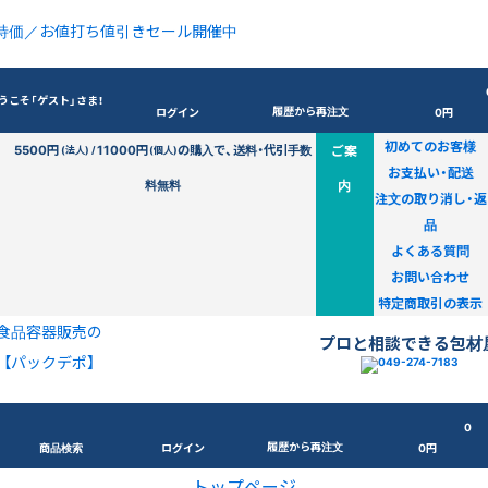
特価／お値打ち値引きセール開催中
うこそ「ゲスト」さま！
履歴から再注文
ログイン
0円
初めてのお客様
5500円
11000円
の購入で、送料・代引手数
ご案
(法人) /
(個人)
お支払い・配送
料無料
内
注文の取り消し・返
品
よくある質問
お問い合わせ
特定商取引の表示
食品容器販売の
プロと相談できる包材
【パックデポ】
0
履歴から再注文
商品検索
ログイン
0円
トップページ