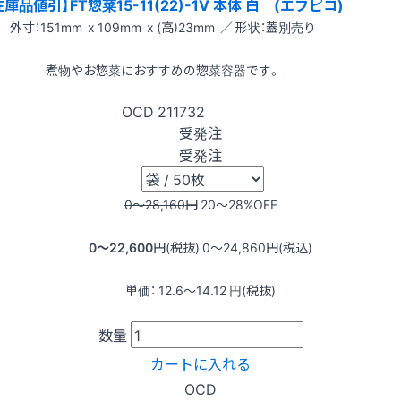
在庫品値引】FT惣菜15-11(22)-1V 本体 白 (エフピコ)
外寸：151mm x 109mm x (高)23mm ／ 形状：蓋別売り
煮物やお惣菜におすすめの惣菜容器です。
OCD
211732
受発注
受発注
0〜28,160
円
20〜28
%OFF
0〜22,600
円(税抜)
0〜24,860
円(税込)
単価：
12.6〜14.12
円(税抜)
数量
カートに入れる
OCD