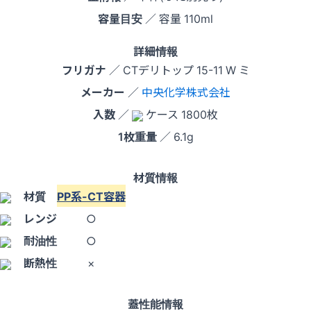
容量目安
／ 容量 110ml
詳細情報
フリガナ
／ CTデリトップ 15-11 W ミ
メーカー
／
中央化学株式会社
入数
／
ケース 1800枚
1枚重量
／ 6.1g
材質情報
材質
PP系-CT容器
レンジ
○
耐油性
○
断熱性
×
蓋性能情報