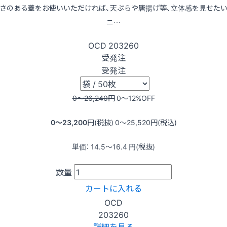
さのある蓋をお使いいただければ、天ぷらや唐揚げ等、立体感を見せた
ニ…
OCD
203260
受発注
受発注
0〜26,240
円
0〜12
%OFF
0〜23,200
円(税抜)
0〜25,520
円(税込)
単価：
14.5〜16.4
円(税抜)
数量
カートに入れる
OCD
203260
詳細を見る