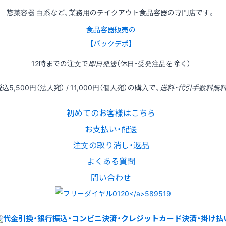
惣菜容器 白系など、業務用のテイクアウト食品容器の専門店です。
食品容器販売の
【パックデポ】
12時
までの
注文
で
即日発送
（休日・受発注品を除く）
税込
5,500円
（法人宛） /
11,000円
（個人宛）の
購入
で、
送料・代引手数料無
初めてのお客様はこちら
お支払い・配送
注文の取り消し・返品
よくある質問
問い合わせ