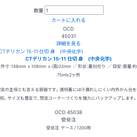
数量
カートに入れる
OCD
45031
詳細を見る
CTデリカン 15-11 仕切 身 (中央化学)
外寸：148mm x 108mm x (高)22mm ／ 形状：蓋別売り ／ 目安：容量 約
75mlx2ヶ所
惣菜の主役とも言える容器です。透明蓋には汁漏れしにくい内外かん合を
用。サイズも豊富で、惣菜コーナーづくりを強力にバックアップします
OCD
45038
受発注
受発注
ケース / 1200枚