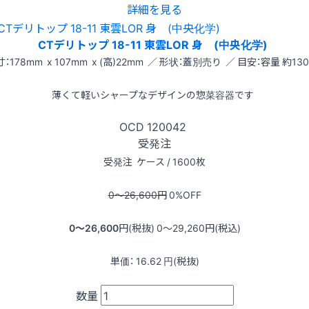
詳細を見る
CTデリトップ 18-11 東雲LOR 身 (中央化学)
：178mm x 107mm x (高)22mm ／ 形状：蓋別売り ／ 目安：容量 約130
薄くて軽いシャープなデザインの惣菜容器です
OCD
120042
受発注
受発注
ケース / 1600枚
0〜26,600
円
0
%OFF
0〜26,600
円(税抜)
0〜29,260
円(税込)
単価：
16.62
円(税抜)
数量