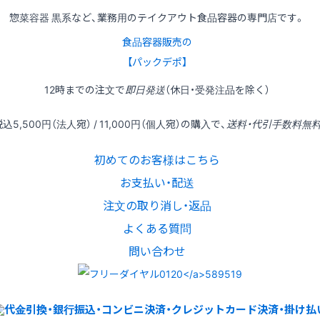
惣菜容器 黒系など、業務用のテイクアウト食品容器の専門店です。
食品容器販売の
【パックデポ】
12時
までの
注文
で
即日発送
（休日・受発注品を除く）
税込
5,500円
（法人宛） /
11,000円
（個人宛）の
購入
で、
送料・代引手数料無
初めてのお客様はこちら
お支払い・配送
注文の取り消し・返品
よくある質問
問い合わせ