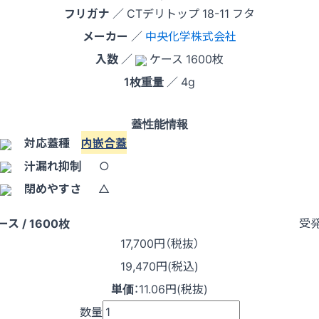
フリガナ
／ CTデリトップ 18-11 フタ
メーカー
／
中央化学株式会社
入数
／
ケース 1600枚
1枚重量
／ 4g
蓋性能情報
対応蓋種
内嵌合蓋
汁漏れ抑制
○
閉めやすさ
△
受
ース / 1600枚
17,700
円（税抜）
19,470円(税込)
単価
：
11.06円(税抜)
数量