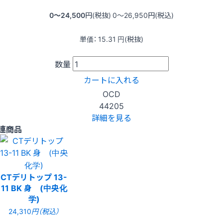
0〜24,500
円(税抜)
0〜26,950
円(税込)
単価：
15.31
円(税抜)
数量
カートに入れる
OCD
44205
詳細を見る
連商品
CTデリトップ 13-
11 BK 身 (中央化
学)
24,310
円（税込）