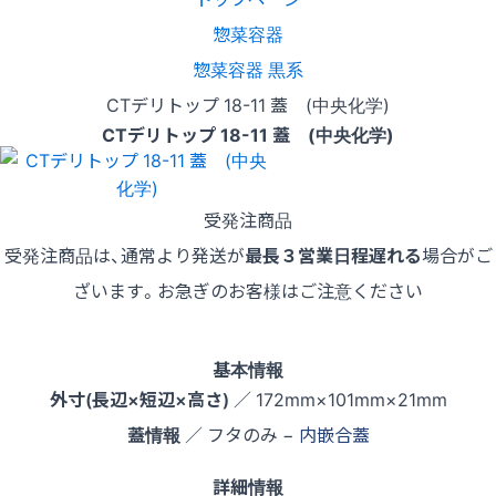
惣菜容器
惣菜容器 黒系
CTデリトップ 18-11 蓋 (中央化学)
CTデリトップ 18-11 蓋 (中央化学)
受発注商品
受発注商品は、通常より発送が
最長３営業日程遅れる
場合がご
ざいます。お急ぎのお客様はご注意ください
基本情報
外寸(長辺×短辺×高さ)
／ 172mm×101mm×21mm
蓋情報
／ フタのみ −
内嵌合蓋
詳細情報