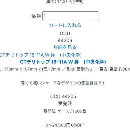
単価：
14.31
円(税抜)
数量
カートに入れる
OCD
44206
詳細を見る
CTデリトップ 18-11A W 身 (中央化学)
：178mm x 107mm x (高)17mm ／ 形状：蓋別売り ／ 目安：容量 約90m
薄くて軽いシャープなデザインの惣菜容器です
OCD
44205
受発注
受発注
ケース / 1600枚
0〜24,500
円
0
%OFF