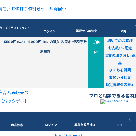
特価／お値打ち値引きセール開催中
うこそ「ゲスト」さま！
履歴から再注文
ログイン
0円
初めてのお客様
5500円
11000円
の購入で、送料・代引手数
ご案
(法人) /
(個人)
お支払い・配送
料無料
内
注文の取り消し・返
品
よくある質問
お問い合わせ
特定商取引の表示
食品容器販売の
プロと相談できる包材
【パックデポ】
0
履歴から再注文
商品検索
ログイン
0円
トップページ