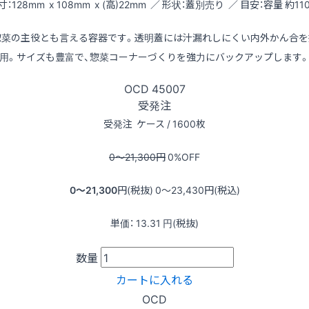
寸：128mm x 108mm x (高)22mm ／ 形状：蓋別売り ／ 目安：容量 約110
惣菜の主役とも言える容器です。透明蓋には汁漏れしにくい内外かん合を
用。サイズも豊富で、惣菜コーナーづくりを強力にバックアップします
OCD
45007
受発注
受発注
ケース / 1600枚
0〜21,300
円
0
%OFF
0〜21,300
円(税抜)
0〜23,430
円(税込)
単価：
13.31
円(税抜)
数量
カートに入れる
OCD