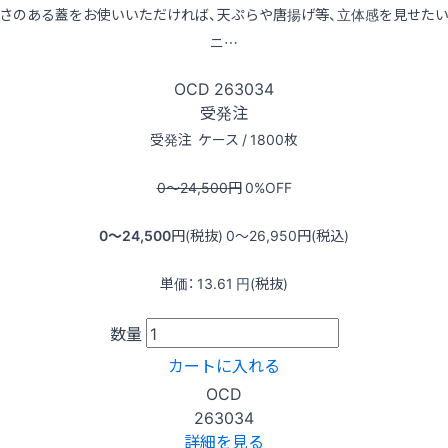
さのある蓋をお使いいただければ、天ぷらや唐揚げ等、立体感を見せた
ニ…
OCD
263034
受発注
受発注
ケース / 1800枚
0〜24,500
円
0
%OFF
0〜24,500
円(税抜)
0〜26,950
円(税込)
単価：
13.61
円(税抜)
数量
カートに入れる
OCD
263034
詳細を見る