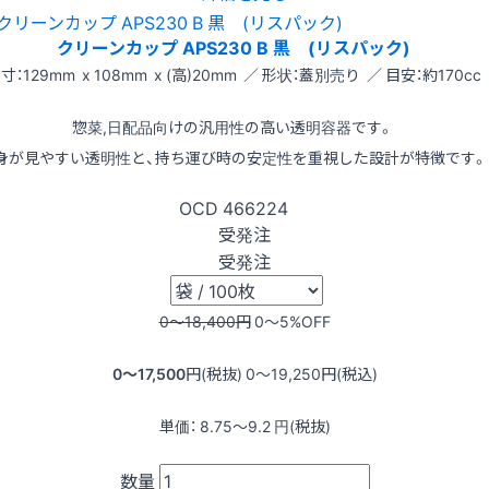
クリーンカップ APS230 B 黒 (リスパック)
寸：129mm x 108mm x (高)20mm ／ 形状：蓋別売り ／ 目安：約170cc
惣菜,日配品向けの汎用性の高い透明容器です。
身が見やすい透明性と、持ち運び時の安定性を重視した設計が特徴です。
OCD
466224
受発注
受発注
0〜18,400
円
0〜5
%OFF
0〜17,500
円(税抜)
0〜19,250
円(税込)
単価：
8.75〜9.2
円(税抜)
数量