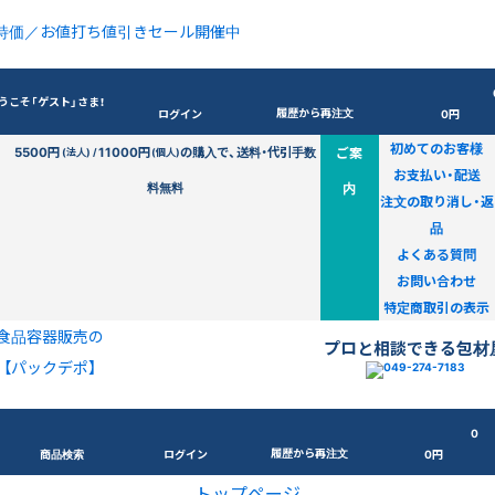
特価／お値打ち値引きセール開催中
うこそ「ゲスト」さま！
履歴から再注文
ログイン
0円
初めてのお客様
5500円
11000円
の購入で、送料・代引手数
ご案
(法人) /
(個人)
お支払い・配送
料無料
内
注文の取り消し・返
品
よくある質問
お問い合わせ
特定商取引の表示
食品容器販売の
プロと相談できる包材
【パックデポ】
0
履歴から再注文
商品検索
ログイン
0円
トップページ