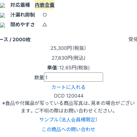
対応蓋種
内嵌合蓋
汁漏れ抑制
○
閉めやすさ
△
受
ース / 2000枚
25,300
円（税抜）
27,830円(税込)
単価
：
12.65円(税抜)
数量
カートに入れる
OCD 120044
※食品や付属品が写っている商品写真は、見本の場合がござい
ます。ご不明の際はお問い合わせください。
サンプル（法人会員様限定）
この商品への問い合わせ