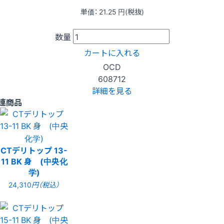
単価：
21.25
円(税抜)
数量
カートに入れる
OCD
608712
詳細を見る
連商品
CTデリトップ 13-
11 BK 身 (中央化
学)
24,310
円（税込）