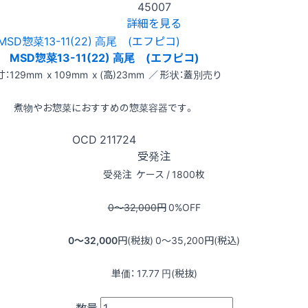
45007
詳細を見る
MSD惣菜13-11(22) 高尾 (エフピコ)
：129mm x 109mm x (高)23mm ／ 形状：蓋別売り
煮物やお惣菜におすすめの惣菜容器です。
OCD
211724
受発注
受発注
ケース / 1800枚
0〜32,000
円
0
%OFF
0〜32,000
円(税抜)
0〜35,200
円(税込)
単価：
17.77
円(税抜)
数量