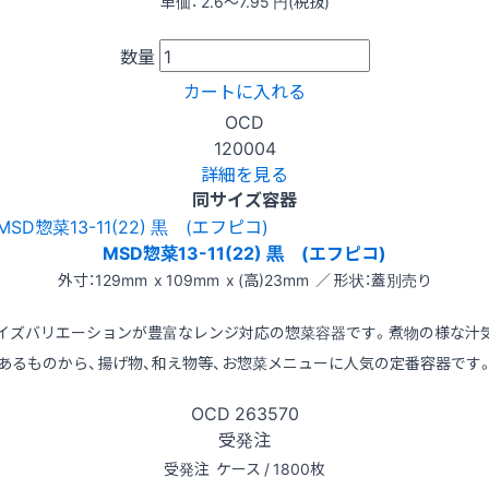
単価：
2.6〜7.95
円(税抜)
数量
カートに入れる
OCD
120004
詳細を見る
同サイズ容器
MSD惣菜13-11(22) 黒 (エフピコ)
外寸：129mm x 109mm x (高)23mm ／ 形状：蓋別売り
イズバリエーションが豊富なレンジ対応の惣菜容器です。煮物の様な汁
あるものから、揚げ物、和え物等、お惣菜メニューに人気の定番容器です
OCD
263570
受発注
受発注
ケース / 1800枚