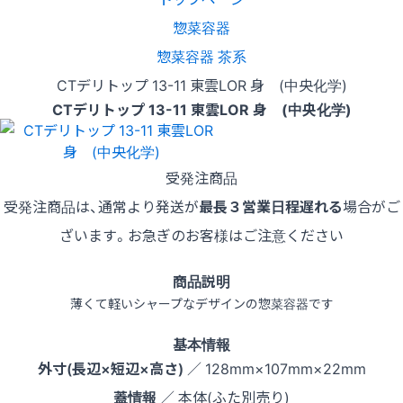
惣菜容器
惣菜容器 茶系
CTデリトップ 13-11 東雲LOR 身 (中央化学)
CTデリトップ 13-11 東雲LOR 身 (中央化学)
受発注商品
受発注商品は、通常より発送が
最長３営業日程遅れる
場合がご
ざいます。お急ぎのお客様はご注意ください
商品説明
薄くて軽いシャープなデザインの惣菜容器です
基本情報
外寸(長辺×短辺×高さ)
／ 128mm×107mm×22mm
蓋情報
／ 本体(ふた別売り)