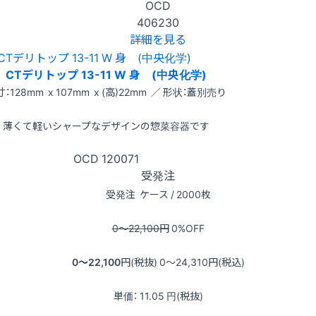
OCD
406230
詳細を見る
CTデリトップ 13-11 W 身 (中央化学)
：128mm x 107mm x (高)22mm ／ 形状：蓋別売り
薄くて軽いシャープなデザインの惣菜容器です
OCD
120071
受発注
受発注
ケース / 2000枚
0〜22,100
円
0
%OFF
0〜22,100
円(税抜)
0〜24,310
円(税込)
単価：
11.05
円(税抜)