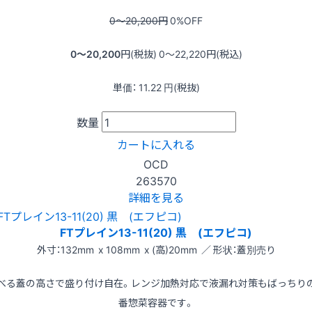
0〜20,200
円
0
%OFF
0〜20,200
円(税抜)
0〜22,220
円(税込)
単価：
11.22
円(税抜)
数量
カートに入れる
OCD
263570
詳細を見る
FTプレイン13-11(20) 黒 (エフピコ)
外寸：132mm x 108mm x (高)20mm ／ 形状：蓋別売り
べる蓋の高さで盛り付け自在。レンジ加熱対応で液漏れ対策もばっちり
番惣菜容器です。