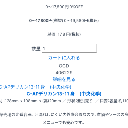
0〜17,800
円
0
%OFF
0〜17,800
円(税抜)
0〜19,580
円(税込)
単価：
17.8
円(税抜)
数量
カートに入れる
OCD
406229
詳細を見る
C-APデリカン13-11 身 (中央化学)
寸：128mm x 108mm x (高)20mm ／ 形状：蓋別売り ／ 目安：容量 約110
菜売場の定番容器。汁漏れしにくい内外嵌合蓋なので、煮物やソースの
メニューでも安心です。