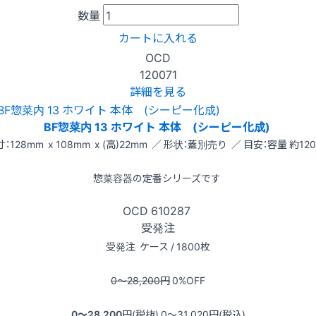
数量
カートに入れる
OCD
120071
詳細を見る
BF惣菜内 13 ホワイト 本体 (シーピー化成)
：128mm x 108mm x (高)22mm ／ 形状：蓋別売り ／ 目安：容量 約120
惣菜容器の定番シリーズです
OCD
610287
受発注
受発注
ケース / 1800枚
0〜28,200
円
0
%OFF
0〜28,200
円(税抜)
0〜31,020
円(税込)