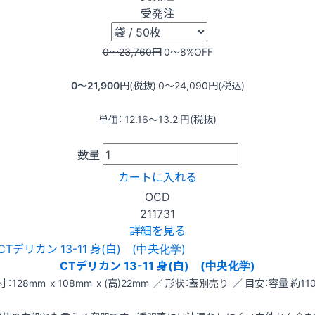
受発注
0〜23,760
円
0〜8
%OFF
0〜21,900
円(税抜)
0〜24,090
円(税込)
単価：
12.16〜13.2
円(税抜)
数量
カートに入れる
OCD
211731
詳細を見る
CTデリカン 13-11 身(白) (中央化学)
寸：128mm x 108mm x (高)22mm ／ 形状：蓋別売り ／ 目安：容量 約110