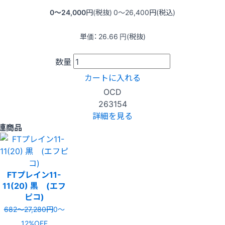
0〜24,000
円(税抜)
0〜26,400
円(税込)
単価：
26.66
円(税抜)
数量
カートに入れる
OCD
263154
詳細を見る
連商品
FTプレイン11-
11(20) 黒 (エフ
ピコ)
682〜27,280円
0〜
12%OFF