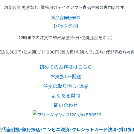
惣菜容器 黒系など、業務用のテイクアウト食品容器の専門店です。
食品容器販売の
【パックデポ】
12時
までの
注文
で
即日発送
（休日・受発注品を除く）
税込
5,500円
（法人宛） /
11,000円
（個人宛）の
購入
で、
送料・代引手数料無
初めてのお客様はこちら
お支払い・配送
注文の取り消し・返品
よくある質問
問い合わせ