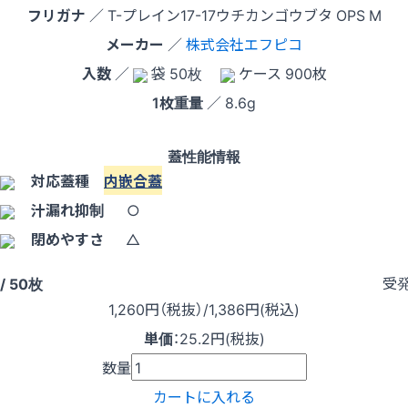
フリガナ
／ T-プレイン17-17ウチカンゴウブタ OPS M
メーカー
／
株式会社エフピコ
入数
／
袋 50枚
ケース 900枚
1枚重量
／ 8.6g
蓋性能情報
対応蓋種
内嵌合蓋
汁漏れ抑制
○
閉めやすさ
△
受
/ 50枚
1,260
円（税抜）
/1,386円
(税込)
単価
：
25.2円(税抜)
数量
カートに入れる