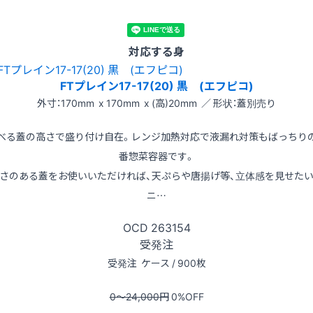
対応する身
FTプレイン17-17(20) 黒 (エフピコ)
外寸：170mm x 170mm x (高)20mm ／ 形状：蓋別売り
べる蓋の高さで盛り付け自在。レンジ加熱対応で液漏れ対策もばっちり
番惣菜容器です。
さのある蓋をお使いいただければ、天ぷらや唐揚げ等、立体感を見せた
ニ…
OCD
263154
受発注
受発注
ケース / 900枚
0〜24,000
円
0
%OFF