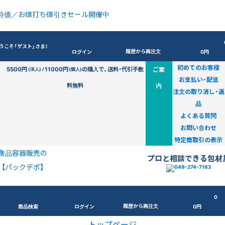
特価／お値打ち値引きセール開催中
うこそ「ゲスト」さま！
履歴から再注文
ログイン
0円
初めてのお客様
5500円
11000円
の購入で、送料・代引手数
ご案
(法人) /
(個人)
お支払い・配送
料無料
内
注文の取り消し・返
品
よくある質問
お問い合わせ
特定商取引の表示
食品容器販売の
プロと相談できる包材
【パックデポ】
0
履歴から再注文
商品検索
ログイン
0円
トップページ