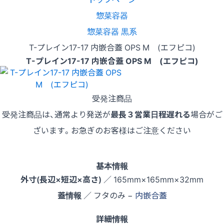
惣菜容器
惣菜容器 黒系
T-プレイン17-17 内嵌合蓋 OPS M (エフピコ)
T-プレイン17-17 内嵌合蓋 OPS M (エフピコ)
受発注商品
受発注商品は、通常より発送が
最長３営業日程遅れる
場合がご
ざいます。お急ぎのお客様はご注意ください
基本情報
外寸(長辺×短辺×高さ)
／ 165mm×165mm×32mm
蓋情報
／ フタのみ −
内嵌合蓋
詳細情報