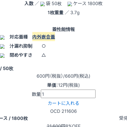
入数
／
袋 50枚
ケース 1800枚
1枚重量
／ 3.7g
蓋性能情報
対応蓋種
内外嵌合蓋
汁漏れ抑制
○
閉めやすさ
△
/ 50枚
600
円（税抜）
/660円
(税込)
単価
：
12円(税抜)
数量
カートに入れる
OCD 211606
受
ース / 1800枚
21,600円
8%OFF