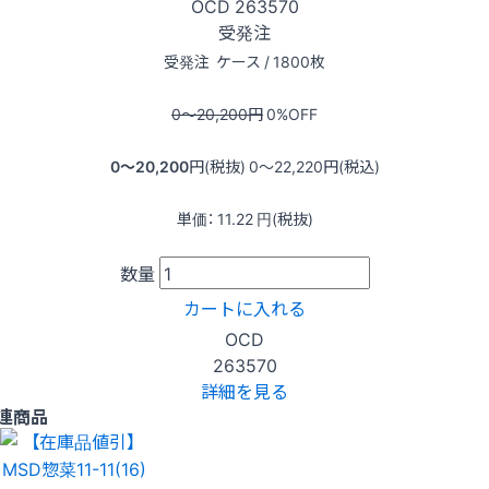
OCD
263570
受発注
受発注
ケース / 1800枚
0〜20,200
円
0
%OFF
0〜20,200
円(税抜)
0〜22,220
円(税込)
単価：
11.22
円(税抜)
数量
カートに入れる
OCD
263570
詳細を見る
連商品