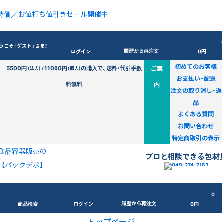
特価／お値打ち値引きセール開催中
うこそ「ゲスト」さま！
履歴から再注文
ログイン
0円
初めてのお客様
5500円
11000円
の購入で、送料・代引手数
ご案
(法人) /
(個人)
お支払い・配送
料無料
内
注文の取り消し・返
品
よくある質問
お問い合わせ
特定商取引の表示
食品容器販売の
プロと相談できる包材
【パックデポ】
0
履歴から再注文
商品検索
ログイン
0円
トップページ