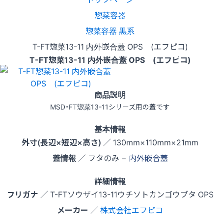
惣菜容器
惣菜容器 黒系
T-FT惣菜13-11 内外嵌合蓋 OPS (エフピコ)
T-FT惣菜13-11 内外嵌合蓋 OPS (エフピコ)
商品説明
MSD・FT惣菜13-11シリーズ用の蓋です
基本情報
外寸(長辺×短辺×高さ)
／ 130mm×110mm×21mm
蓋情報
／ フタのみ −
内外嵌合蓋
詳細情報
フリガナ
／ T-FTソウザイ13-11ウチソトカンゴウブタ OPS
メーカー
／
株式会社エフピコ