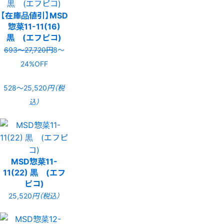
【在庫品値引】MSD
惣菜11-11(16)
黒 (エフピコ)
693〜27,720円
8〜
24%OFF
528〜25,520
円（税
込）
MSD惣菜11-
11(22) 黒 (エフ
ピコ)
25,520
円（税込）