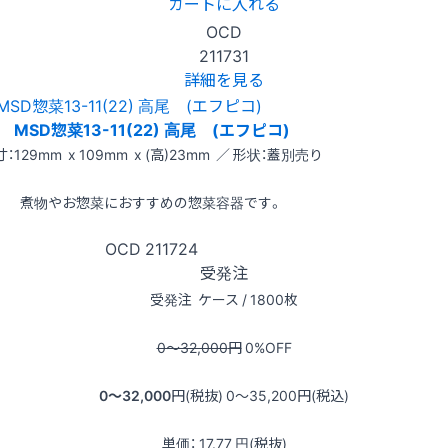
カートに入れる
OCD
211731
詳細を見る
MSD惣菜13-11(22) 高尾 (エフピコ)
：129mm x 109mm x (高)23mm ／ 形状：蓋別売り
煮物やお惣菜におすすめの惣菜容器です。
OCD
211724
受発注
受発注
ケース / 1800枚
0〜32,000
円
0
%OFF
0〜32,000
円(税抜)
0〜35,200
円(税込)
単価：
17.77
円(税抜)