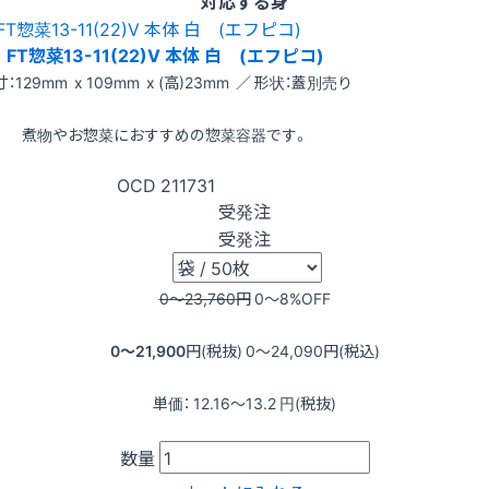
対応する身
FT惣菜13-11(22)V 本体 白 (エフピコ)
：129mm x 109mm x (高)23mm ／ 形状：蓋別売り
煮物やお惣菜におすすめの惣菜容器です。
OCD
211731
受発注
受発注
0〜23,760
円
0〜8
%OFF
0〜21,900
円(税抜)
0〜24,090
円(税込)
単価：
12.16〜13.2
円(税抜)
数量