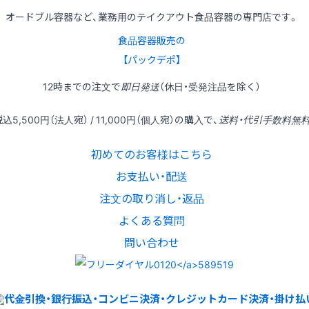
オードブル容器など、業務用のテイクアウト食品容器の専門店です。
食品容器販売の
【パックデポ】
12時
までの
注文
で
即日発送
（休日・受発注品を除く）
税込
5,500円
（法人宛） /
11,000円
（個人宛）の
購入
で、
送料・代引手数料無
初めてのお客様はこちら
お支払い・配送
注文の取り消し・返品
よくある質問
問い合わせ