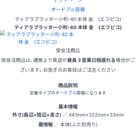
オードブル容器
ティアラプラッター小判-40 本体 金 (エフピコ)
ティアラプラッター小判-40 本体 金 (エフピコ)
受発注商品
受発注商品は、通常より発送が
最長３営業日程遅れる
場合がご
ざいます。お急ぎのお客様はご注意ください
商品説明
定番タイプの
オードブル
容器になります
基本情報
外寸(長辺×短辺×高さ)
／ 441mm×322mm×33mm
蓋情報
／ 本体(ふた別売り)