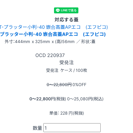
対応する蓋
-プラッター小判-40 嵌合高蓋APエコ (エフピコ)
外寸：444mm x 325mm x (高)56mm ／ 形状：蓋
OCD
220937
受発注
受発注
ケース / 100枚
0〜22,800
円
0
%OFF
0〜22,800
円(税抜)
0〜25,080
円(税込)
単価：
228
円(税抜)
数量