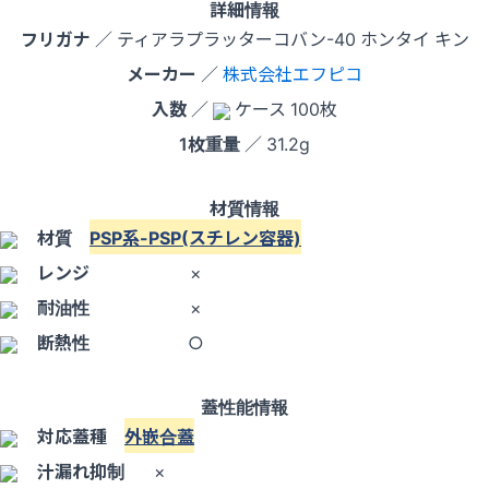
詳細情報
フリガナ
／ ティアラプラッターコバン-40 ホンタイ キン
メーカー
／
株式会社エフピコ
入数
／
ケース 100枚
1枚重量
／ 31.2g
材質情報
材質
PSP系-PSP(スチレン容器)
レンジ
×
耐油性
×
断熱性
○
蓋性能情報
対応蓋種
外嵌合蓋
汁漏れ抑制
×