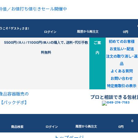
特価／お値打ち値引きセール開催中
うこそ「ゲスト」さま！
履歴から再注文
ログイン
0円
初めてのお客様
5500円
11000円
の購入で、送料・代引手数
ご案
(法人) /
(個人)
お支払い・配送
料無料
内
注文の取り消し・返
品
よくある質問
お問い合わせ
特定商取引の表示
食品容器販売の
プロと相談できる包材
【パックデポ】
0
履歴から再注文
商品検索
ログイン
0円
トップページ