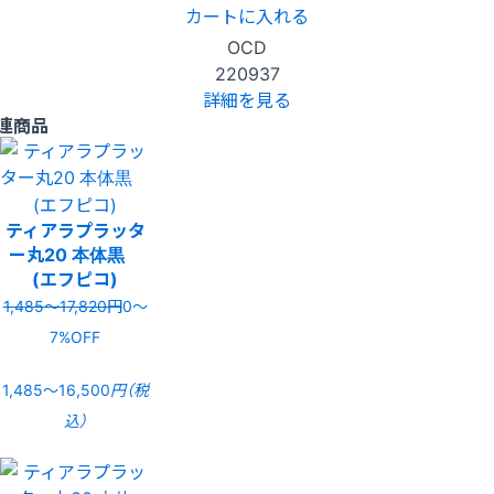
カートに入れる
OCD
220937
詳細を見る
連商品
ティアラプラッタ
ー丸20 本体黒
(エフピコ)
1,485〜17,820円
0〜
7%OFF
1,485〜16,500
円（税
込）