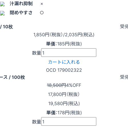
汁漏れ抑制
×
閉めやすさ
○
受
/ 10枚
1,850
円（税抜）
/2,035円
(税込)
単価
：
185円(税抜)
数量
カートに入れる
OCD 179002322
受
ース / 100枚
18,500円
4%OFF
17,800
円（税抜）
19,580円(税込)
単価
：
178円(税抜)
数量