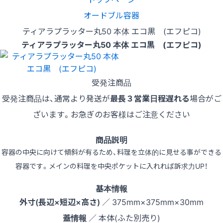
オードブル容器
ティアラプラッター丸50 本体 エコ黒 (エフピコ)
ティアラプラッター丸50 本体 エコ黒 (エフピコ)
受発注商品
受発注商品は、通常より発送が
最長３営業日程遅れる
場合がご
ざいます。お急ぎのお客様はご注意ください
商品説明
容器の中央に向けて傾斜が有るため、料理を立体的に見せる事ができる
容器です。メインの料理を中央ポケットに入れれば訴求力UP！
基本情報
外寸(長辺×短辺×高さ)
／ 375mm×375mm×30mm
蓋情報
／ 本体(ふた別売り)