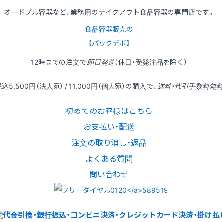
オードブル容器など、業務用のテイクアウト食品容器の専門店です。
食品容器販売の
【パックデポ】
12時
までの
注文
で
即日発送
（休日・受発注品を除く）
税込
5,500円
（法人宛） /
11,000円
（個人宛）の
購入
で、
送料・代引手数料無
初めてのお客様はこちら
お支払い・配送
注文の取り消し・返品
よくある質問
問い合わせ