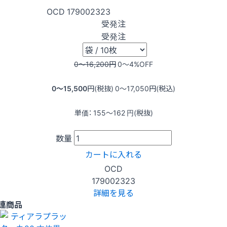
OCD
179002323
受発注
受発注
0〜16,200
円
0〜4
%OFF
0〜15,500
円(税抜)
0〜17,050
円(税込)
単価：
155〜162
円(税抜)
数量
カートに入れる
OCD
179002323
詳細を見る
連商品