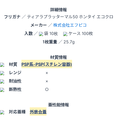
詳細情報
フリガナ
／ ティアラプラッターマル50 ホンタイ エコクロ
メーカー
／
株式会社エフピコ
入数
／
袋 10枚
ケース 100枚
1枚重量
／ 25.7g
材質情報
材質
PSP系-PSP(スチレン容器)
レンジ
×
耐油性
×
断熱性
○
蓋性能情報
対応蓋種
外嵌合蓋