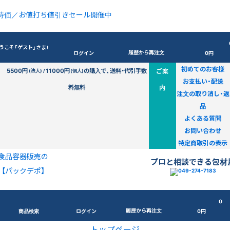
特価／お値打ち値引きセール開催中
うこそ「ゲスト」さま！
履歴から再注文
ログイン
0円
初めてのお客様
5500円
11000円
の購入で、送料・代引手数
ご案
(法人) /
(個人)
お支払い・配送
料無料
内
注文の取り消し・返
品
よくある質問
お問い合わせ
特定商取引の表示
食品容器販売の
プロと相談できる包材
【パックデポ】
0
履歴から再注文
商品検索
ログイン
0円
トップページ