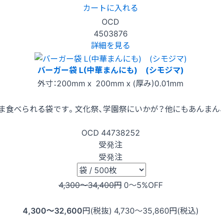
カートに入れる
OCD
4503876
詳細を見る
バーガー袋 L(中華まんにも) (シモジマ)
外寸：200mm x 200mm x (厚み)0.01mm
ま食べられる袋です。文化祭、学園祭にいかが？他にもあんまん
OCD
44738252
受発注
受発注
4,300〜34,400
円
0〜5
%OFF
4,300〜32,600
円(税抜)
4,730〜35,860
円(税込)