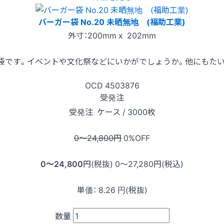
バーガー袋 No.20 未晒無地 (福助工業)
外寸：200mm x 202mm
袋です。イベントや文化祭などにいかがでしょうか。他にもたい
OCD
4503876
受発注
受発注
ケース / 3000枚
0〜24,800
円
0
%OFF
0〜24,800
円(税抜)
0〜27,280
円(税込)
単価：
8.26
円(税抜)
数量