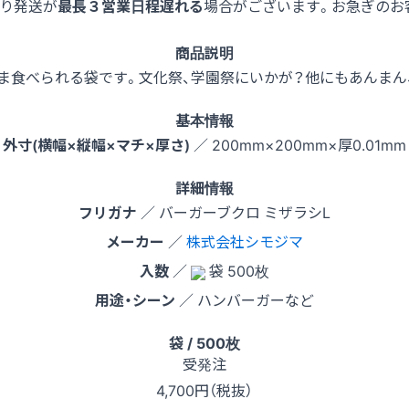
より発送が
最長３営業日程遅れる
場合がございます。お急ぎのお
商品説明
ま食べられる袋です。文化祭、学園祭にいかが？他にもあんまん
基本情報
外寸(横幅×縦幅×マチ×厚さ)
／ 200mm×200mm×厚0.01mm
詳細情報
フリガナ
／ バーガーブクロ ミザラシL
メーカー
／
株式会社シモジマ
入数
／
袋 500枚
用途・シーン
／ ハンバーガーなど
袋 / 500枚
受発注
4,700
円（税抜）