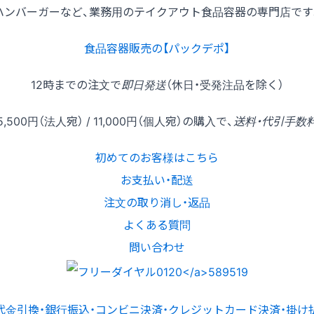
ハンバーガーなど、業務用のテイクアウト食品容器の専門店です
食品容器販売の【パックデポ】
12時
までの
注文
で
即日発送
（休日・受発注品を除く）
5,500円
（法人宛） /
11,000円
（個人宛）の
購入
で、
送料・代引手数
初めてのお客様はこちら
お支払い・配送
注文の取り消し・返品
よくある質問
問い合わせ