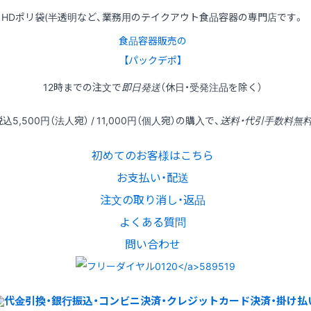
HDポリ袋(半透明など、業務用のテイクアウト食品容器の専門店です。
食品容器販売の
【パックデポ】
12時
までの
注文
で
即日発送
（休日・受発注品を除く）
税込
5,500円
（法人宛） /
11,000円
（個人宛）の
購入
で、
送料・代引手数料無
初めてのお客様はこちら
お支払い・配送
注文の取り消し・返品
よくある質問
問い合わせ