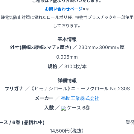
ご相談は下記よりお願いいたします。
お問い合わせページ
※※
静電気防止対策に優れたロールポリ袋。植物性プラスチックを一部使用
しております。
基本情報
外寸(横幅×縦幅×マチ×厚さ)
／ 230mm×300mm×厚
0.006mm
規格
／ 3100枚/本
詳細情報
フリガナ
／ 《ヒモナシロール》ニューフクロール No.230S
メーカー
／
福助工業株式会社
入数
／
ケース 6巻
受
ース / 6巻 (品切れ中)
14,500
円（税抜）