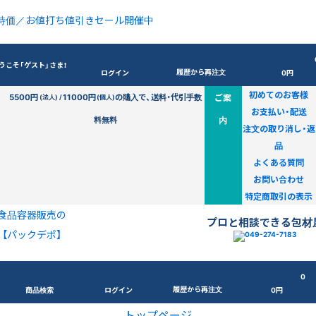
特価／お値打ち値引きセール開催中
うこそ「ゲスト」さま！
履歴から再注文
ログイン
0円
初めてのお客様
5500円
11000円
の購入で、送料・代引手数
ご案
(法人) /
(個人)
お支払い・配送
料無料
内
注文の取り消し・返
品
よくある質問
お問い合わせ
特定商取引の表示
食品容器販売の
プロと相談できる包材
【パックデポ】
0
履歴から再注文
商品検索
ログイン
0円
トップページ