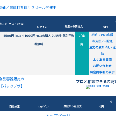
特価／お値打ち値引きセール開催中
うこそ「ゲスト」さま！
履歴から再注文
ログイン
0円
初めてのお客様
5500円
11000円
の購入で、送料・代引手数
ご案
(法人) /
(個人)
お支払い・配送
料無料
内
注文の取り消し・返
品
よくある質問
お問い合わせ
特定商取引の表示
食品容器販売の
プロと相談できる包材
【パックデポ】
0
履歴から再注文
商品検索
ログイン
0円
トップページ