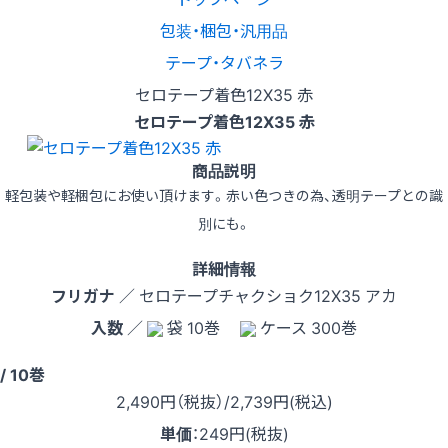
包装・梱包・汎用品
テープ・タバネラ
セロテープ着色12X35 赤
セロテープ着色12X35 赤
商品説明
軽包装や軽梱包にお使い頂けます。赤い色つきの為、透明テープとの識
別にも。
詳細情報
フリガナ
／ セロテープチャクショク12X35 アカ
入数
／
袋 10巻
ケース 300巻
/ 10巻
2,490
円（税抜）
/2,739円
(税込)
単価
：
249円(税抜)