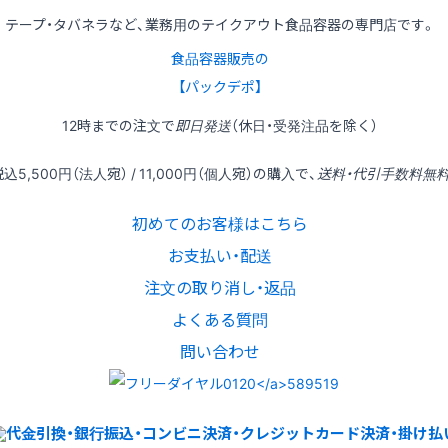
テープ・タバネラなど、業務用のテイクアウト食品容器の専門店です。
食品容器販売の
【パックデポ】
12時
までの
注文
で
即日発送
（休日・受発注品を除く）
税込
5,500円
（法人宛） /
11,000円
（個人宛）の
購入
で、
送料・代引手数料無
初めてのお客様はこちら
お支払い・配送
注文の取り消し・返品
よくある質問
問い合わせ