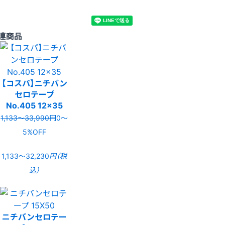
連商品
【コスパ】ニチバン
セロテープ
No.405 12x35
1,133〜33,990円
0〜
5%OFF
1,133〜32,230
円（税
込）
ニチバンセロテー