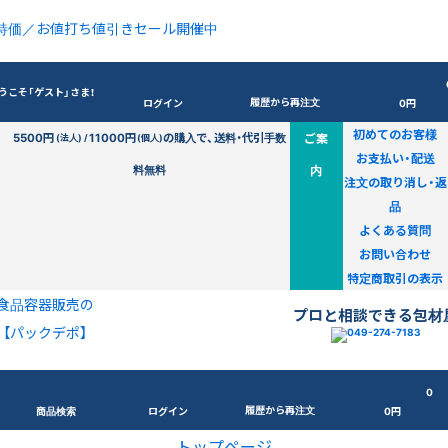
特価／お値打ち値引きセール開催中
うこそ「ゲスト」さま！
履歴から再注文
ログイン
0円
初めてのお客様
5500円
11000円
の購入で、送料・代引手数
ご案
(法人) /
(個人)
お支払い・配送
料無料
内
注文の取り消し・返
品
よくある質問
お問い合わせ
特定商取引の表示
食品容器販売の
プロと相談できる包材
【パックデポ】
0
履歴から再注文
商品検索
ログイン
0円
トップページ