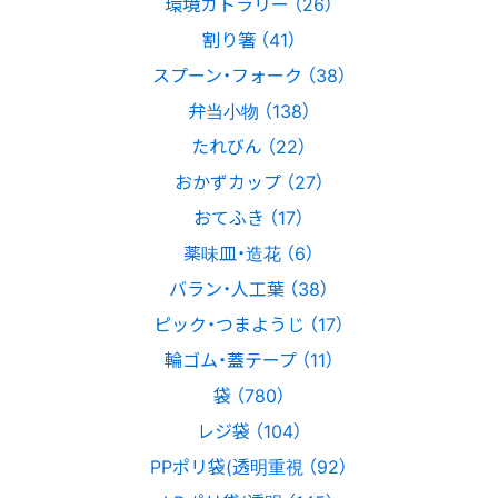
環境カトラリー （26）
割り箸 （41）
スプーン・フォーク （38）
弁当小物 （138）
たれびん （22）
おかずカップ （27）
おてふき （17）
薬味皿・造花 （6）
バラン・人工葉 （38）
ピック・つまようじ （17）
輪ゴム・蓋テープ （11）
袋 （780）
レジ袋 （104）
PPポリ袋(透明重視 （92）