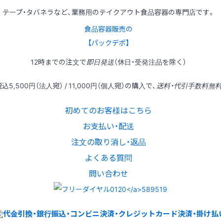
テープ・タバネラなど、業務用のテイクアウト食品容器の専門店です。
食品容器販売の
【パックデポ】
12時
までの
注文
で
即日発送
（休日・受発注品を除く）
税込
5,500円
（法人宛） /
11,000円
（個人宛）の
購入
で、
送料・代引手数料無
初めてのお客様はこちら
お支払い・配送
注文の取り消し・返品
よくある質問
問い合わせ