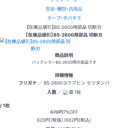
包装・梱包・汎用品
テープ・タバネラ
【在庫品値引】BS-2600用部品 切断刃
【在庫品値引】BS-2600用部品 切断刃
商品説明
バックシラーBS-2600用の部品です
詳細情報
フリガナ
／ BS-2600ヨウブヒン セツダンバ
入数
／
袋 1枚
/ 1枚
670円
7%OFF
620
円（税抜）
/682円
(税込)