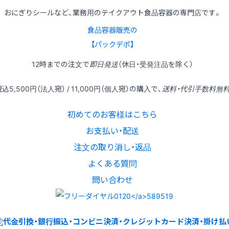
おにぎりシールなど、業務用のテイクアウト食品容器の専門店です。
食品容器販売の
【パックデポ】
12時
までの
注文
で
即日発送
（休日・受発注品を除く）
税込
5,500円
（法人宛） /
11,000円
（個人宛）の
購入
で、
送料・代引手数料無
初めてのお客様はこちら
お支払い・配送
注文の取り消し・返品
よくある質問
問い合わせ