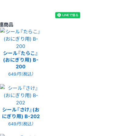
連商品
シール『たらこ』
(おにぎり用) B-
200
649
円（税込）
シール『さけ』(お
にぎり用) B-202
649
円（税込）