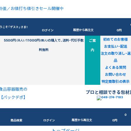
特価／お値打ち値引きセール開催中
うこそ「ゲスト」さま！
履歴から再注文
ログイン
0円
初めてのお客様
5500円
11000円
の購入で、送料・代引手数
ご案
(法人) /
(個人)
お支払い・配送
料無料
内
注文の取り消し・返
品
よくある質問
お問い合わせ
特定商取引の表示
食品容器販売の
プロと相談できる包材
【パックデポ】
0
履歴から再注文
商品検索
ログイン
0円
トップページ