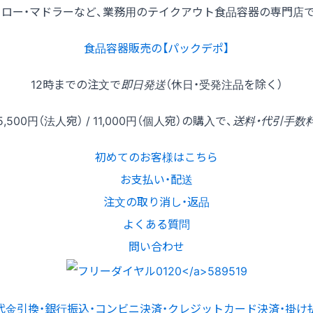
トロー・マドラーなど、業務用のテイクアウト食品容器の専門店で
食品容器販売の【パックデポ】
12時
までの
注文
で
即日発送
（休日・受発注品を除く）
5,500円
（法人宛） /
11,000円
（個人宛）の
購入
で、
送料・代引手数
初めてのお客様はこちら
お支払い・配送
注文の取り消し・返品
よくある質問
問い合わせ