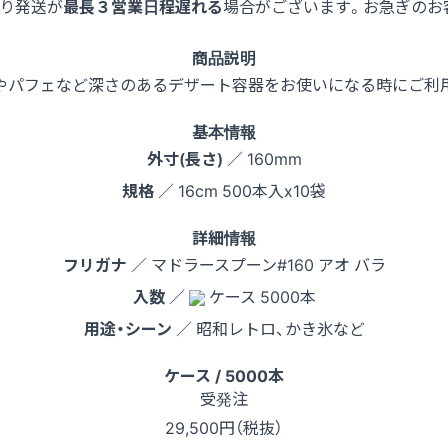
より発送が
最長３営業日程遅れる
場合がございます。お急ぎのお
商品説明
やパフェなど深さのあるデザート容器をお使いになる時にご利
基本情報
外寸(長さ)
／ 160mm
規格
／ 16cm 500本入x10袋
詳細情報
フリガナ
／ マドラースプーン#160 アオ バラ
入数
／
ケース 5000本
用途・シーン
／ 昭和レトロ、かき氷など
ケース / 5000本
受発注
29,500
円（税抜）