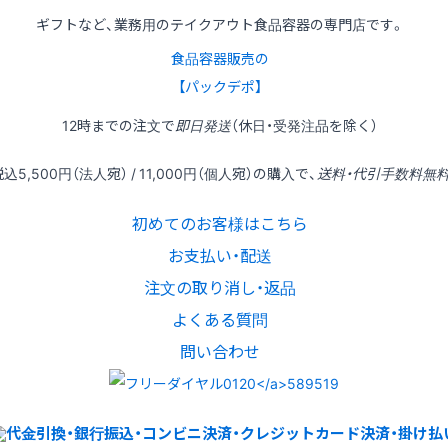
ギフトなど、業務用のテイクアウト食品容器の専門店です。
食品容器販売の
【パックデポ】
12時
までの
注文
で
即日発送
（休日・受発注品を除く）
税込
5,500円
（法人宛） /
11,000円
（個人宛）の
購入
で、
送料・代引手数料無
初めてのお客様はこちら
お支払い・配送
注文の取り消し・返品
よくある質問
問い合わせ