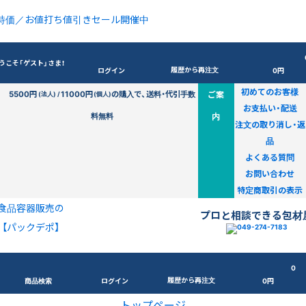
特価／お値打ち値引きセール開催中
うこそ「ゲスト」さま！
履歴から再注文
ログイン
0円
初めてのお客様
5500円
11000円
の購入で、送料・代引手数
ご案
(法人) /
(個人)
お支払い・配送
料無料
内
注文の取り消し・返
品
よくある質問
お問い合わせ
特定商取引の表示
食品容器販売の
プロと相談できる包材
【パックデポ】
0
履歴から再注文
商品検索
ログイン
0円
トップページ