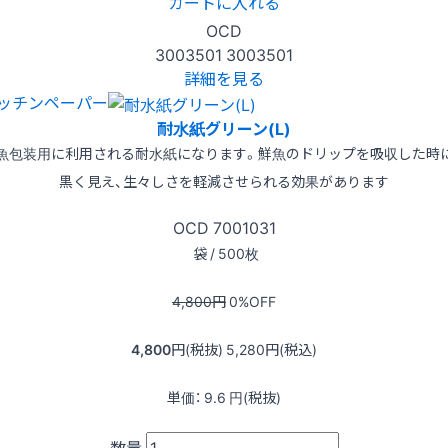
カートに入れる
OCD
3003501
3003501
詳細を見る
ッチンペーパー
耐水紙グリーン(L)
魚包装用に利用される耐水紙になります。鮮魚のドリップを吸収した時
黒く見え、生々しさを軽減させられる効果があります
OCD
7001031
袋 / 500枚
4,800
円
0
%OFF
4,800
円(税抜)
5,280
円(税込)
単価：
9.6
円(税抜)
数量