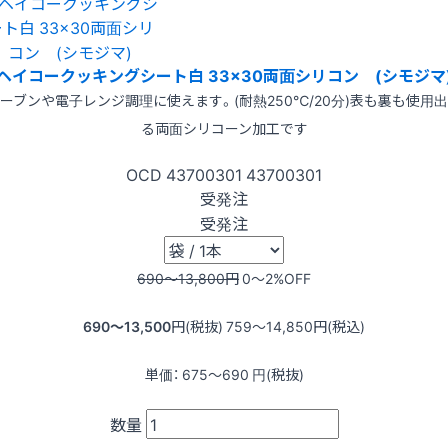
ヘイコークッキングシート白 33×30両面シリコン (シモジマ
ーブンや電子レンジ調理に使えます。(耐熱250℃/20分)表も裏も使用
る両面シリコーン加工です
OCD
43700301
43700301
受発注
受発注
690〜13,800
円
0〜2
%OFF
690〜13,500
円(税抜)
759〜14,850
円(税込)
単価：
675〜690
円(税抜)
数量