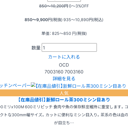
850〜10,200
円
0〜3
%OFF
850〜9,900
円(税抜)
935〜10,890
円(税込)
単価：
825〜850
円(税抜)
数量
カートに入れる
OCD
7003160
7003160
詳細を見る
ッチンペーパー
人気
【在庫品値引】新鮮ロール茶300ミシン目あり
00ミリx100M 600ミリピッチ 食肉や魚の保存鮮度維持に重宝します。
クトな300mm幅サイズ。カットに便利なミシン目入り。茶系の色は血
が目立ち…