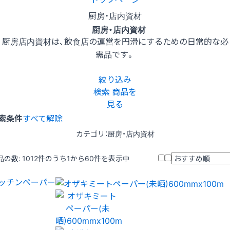
厨房・店内資材
厨房・店内資材
厨房店内資材は、飲食店の運営を円滑にするための日常的な必
需品です。
絞り込み
検索
商品を
見る
索条件
すべて解除
カテゴリ：厨房・店内資材
品の数:
1012
件のうち1から60件を表示中
ッチンペーパー