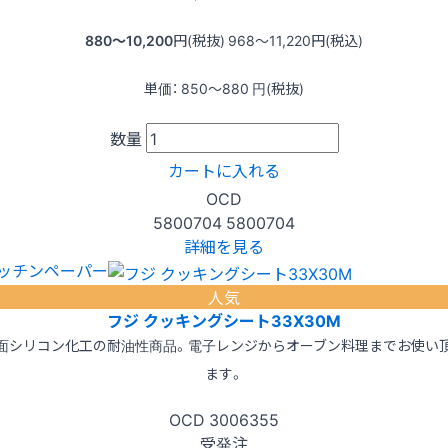
880〜10,200
円(税抜)
968〜11,220
円(税込)
単価：
850〜880
円(税抜)
数量
カートに入れる
OCD
5800704
5800704
詳細を見る
ッチンペーパー
人気
フジ クッキングシート33X30M
面シリコン化工の耐油性商品。電子レンジからオーブン料理までお使い
ます。
OCD
3006355
受発注