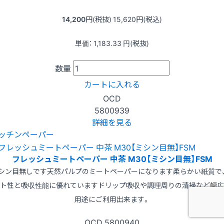
14,200
円(税抜)
15,620
円(税込)
単価：
1,183.33
円(税抜)
数量
カートに入れる
OCD
5800939
詳細を見る
ッチンペーパー
フレッシュミートペーパー 中茶 M30【ミシン目無】FSM
シン目無しです天然パルプのミートペーパーになります柔らかい紙質で
ト性と吸収性能に優れていますドリップ吸収や調理周りの清掃など幅広
用途にご利用出来ます。
OCD
5800940