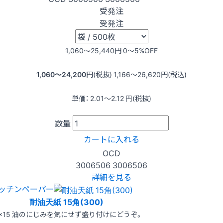
受発注
受発注
1,060〜25,440
円
0〜5
%OFF
1,060〜24,200
円(税抜)
1,166〜26,620
円(税込)
単価：
2.01〜2.12
円(税抜)
数量
カートに入れる
OCD
3006506
3006506
詳細を見る
ッチンペーパー
耐油天紙 15角(300)
5×15 油のにじみを気にせず盛り付けにどうぞ。