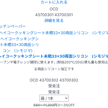
カートに入れる
OCD
43700301
43700301
詳細を見る
ッチンペーパー
ヘイコークッキングシート未晒33×30両面シリコン (シモジマ
ーブンや電子レンジ調理に使えます。(耐熱250℃/20分)表も裏も使用
る両面シリコーン加工です
OCD
43700302
43700302
受発注
受発注
560〜11,200
円
0〜3
%OFF