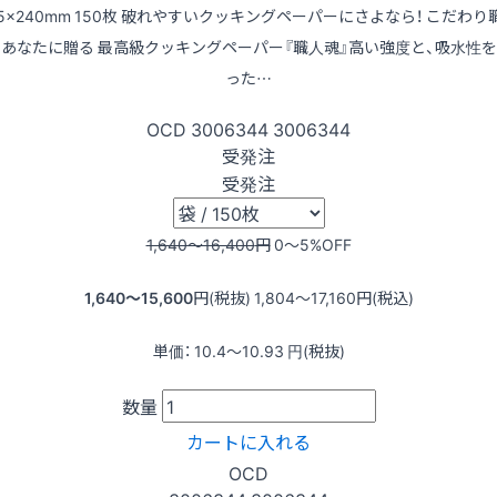
75x240mm 150枚 破れやすいクッキングペーパーにさよなら！ こだわり
あなたに贈る 最高級クッキングペーパー『職人魂』高い強度と、吸水性
った…
OCD
3006344
3006344
受発注
受発注
1,640〜16,400
円
0〜5
%OFF
1,640〜15,600
円(税抜)
1,804〜17,160
円(税込)
単価：
10.4〜10.93
円(税抜)
数量
カートに入れる
OCD