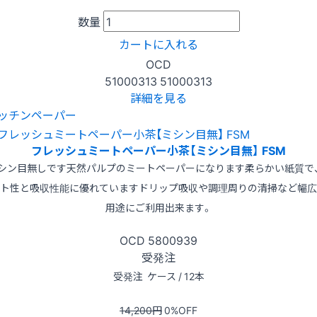
数量
カートに入れる
OCD
51000313
51000313
詳細を見る
ッチンペーパー
フレッシュミートペーパー小茶【ミシン目無】 FSM
シン目無しです天然パルプのミートペーパーになります柔らかい紙質で
ト性と吸収性能に優れていますドリップ吸収や調理周りの清掃など幅広
用途にご利用出来ます。
OCD
5800939
受発注
受発注
ケース / 12本
14,200
円
0
%OFF