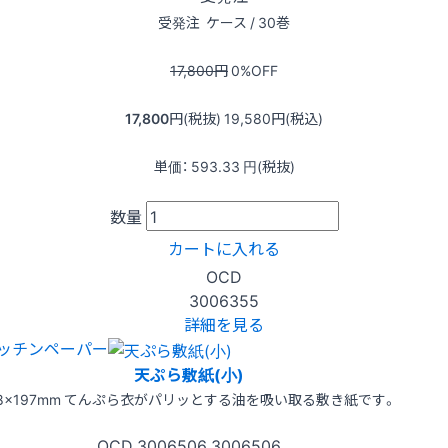
受発注
ケース / 30巻
17,800
円
0
%OFF
17,800
円(税抜)
19,580
円(税込)
単価：
593.33
円(税抜)
数量
カートに入れる
OCD
3006355
詳細を見る
ッチンペーパー
天ぷら敷紙(小)
18×197mm てんぷら衣がパリッとする油を吸い取る敷き紙です。
OCD
3006506
3006506