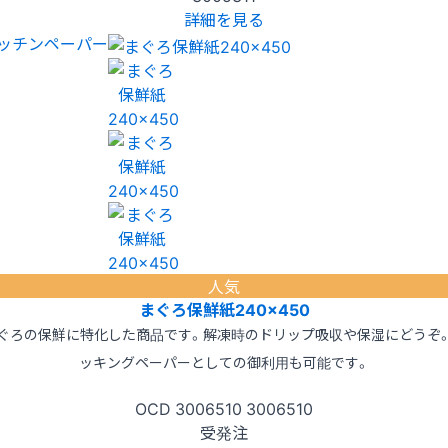
詳細を見る
ッチンペーパー
人気
まぐろ保鮮紙240×450
ぐろの保鮮に特化した商品です。解凍時のドリップ吸収や保湿にどうぞ
ッキングペーパーとしての御利用も可能です。
OCD
3006510
3006510
受発注