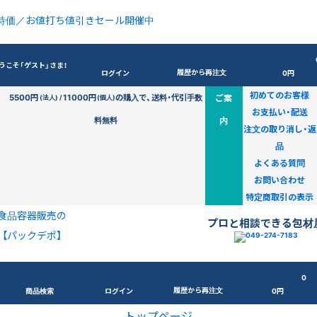
特価／お値打ち値引きセール開催中
うこそ「ゲスト」さま！
履歴から再注文
ログイン
0円
初めてのお客様
5500円
11000円
の購入で、送料・代引手数
ご案
(法人) /
(個人)
お支払い・配送
料無料
内
注文の取り消し・返
品
よくある質問
お問い合わせ
特定商取引の表示
食品容器販売の
プロと相談できる包材
【パックデポ】
0
履歴から再注文
商品検索
ログイン
0円
トップページ