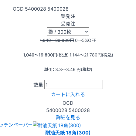
OCD
5400028
5400028
受発注
受発注
1,040〜20,800
円
0〜5
%OFF
1,040〜19,800
円(税抜)
1,144〜21,780
円(税込)
単価：
3.3〜3.46
円(税抜)
数量
カートに入れる
OCD
5400028
5400028
詳細を見る
ッチンペーパー
耐油天紙 18角(300)