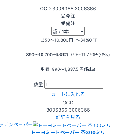
OCD
3006366
3006366
受発注
受発注
1,350〜10,800
円
1〜34
%OFF
890〜10,700
円(税抜)
979〜11,770
円(税込)
単価：
890〜1,337.5
円(税抜)
数量
カートに入れる
OCD
3006366
3006366
詳細を見る
ッチンペーパー
トーヨミートペーパー 茶300ミリ