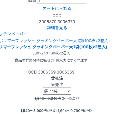
数量
カートに入れる
OCD
3006370
3006370
詳細を見る
ッチンペーパー
リマーフレッシュ クッキングペーパー大1袋(100枚x2巻入)
380×240 100枚x2巻入
食品の鮮度保持に吸収力・保水力にすぐれます
OCD
3006369
3006369
受発注
受発注
1,540〜9,240
円
0〜4
%OFF
1,540〜8,900
円(税抜)
1,694〜9,790
円(税込)