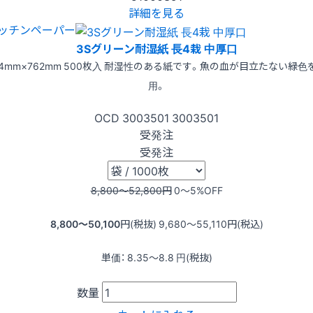
詳細を見る
ッチンペーパー
3Sグリーン耐湿紙 長4栽 中厚口
54mm×762mm 500枚入 耐湿性のある紙です。魚の血が目立たない緑色
用。
OCD
3003501
3003501
受発注
受発注
8,800〜52,800
円
0〜5
%OFF
8,800〜50,100
円(税抜)
9,680〜55,110
円(税込)
単価：
8.35〜8.8
円(税抜)
数量