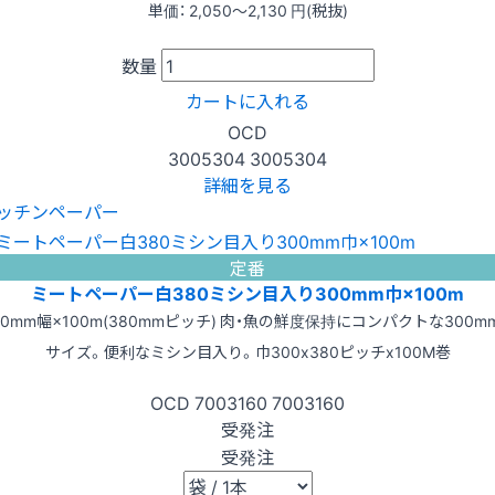
単価：
2,050〜2,130
円(税抜)
数量
カートに入れる
OCD
3005304
3005304
詳細を見る
ッチンペーパー
定番
ミートペーパー白380ミシン目入り300mm巾×100m
00mm幅×100m(380mmピッチ) 肉・魚の鮮度保持にコンパクトな300m
サイズ。便利なミシン目入り。巾300x380ピッチx100M巻
OCD
7003160
7003160
受発注
受発注