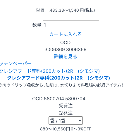
単価：
1,483.33〜1,540
円(税抜)
数量
カートに入れる
OCD
3006369
3006369
詳細を見る
ッチンペーパー
クレシアフード専科(200カット)2R (シモジマ)
や肉のドリップ吸収から、油切り、水切りまで料理場の必須アイテム！
OCD
5800704
5800704
受発注
受発注
880〜10,560
円
0〜3
%OFF