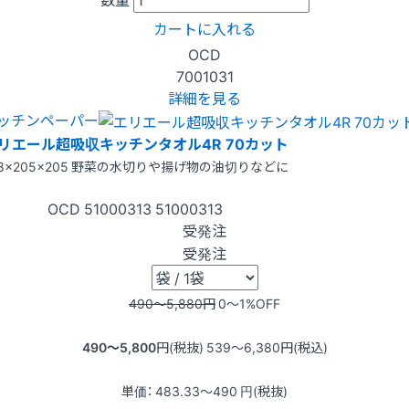
カートに入れる
OCD
7001031
詳細を見る
ッチンペーパー
リエール超吸収キッチンタオル4R 70カット
28×205×205 野菜の水切りや揚げ物の油切りなどに
OCD
51000313
51000313
受発注
受発注
490〜5,880
円
0〜1
%OFF
490〜5,800
円(税抜)
539〜6,380
円(税込)
単価：
483.33〜490
円(税抜)