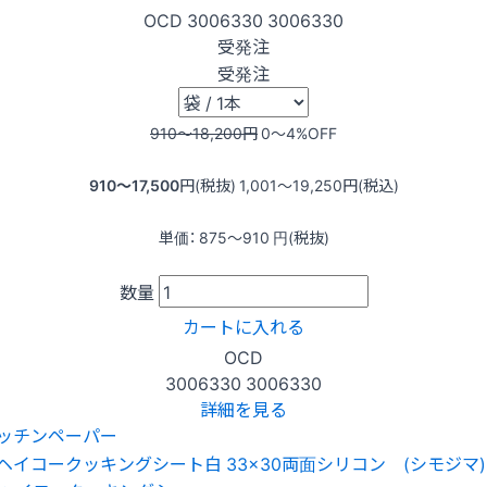
OCD
3006330
3006330
受発注
受発注
910〜18,200
円
0〜4
%OFF
910〜17,500
円(税抜)
1,001〜19,250
円(税込)
単価：
875〜910
円(税抜)
数量
カートに入れる
OCD
3006330
3006330
詳細を見る
ッチンペーパー