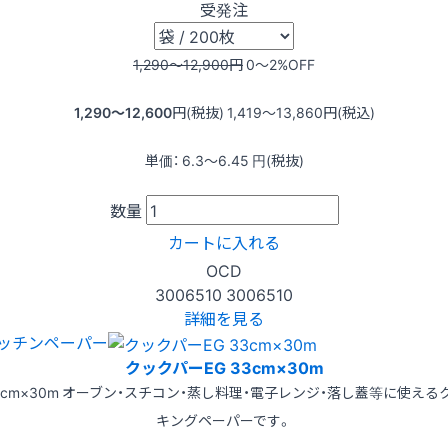
受発注
1,290〜12,900
円
0〜2
%OFF
1,290〜12,600
円(税抜)
1,419〜13,860
円(税込)
単価：
6.3〜6.45
円(税抜)
数量
カートに入れる
OCD
3006510
3006510
詳細を見る
ッチンペーパー
クックパーEG 33cm×30m
3cm×30m オーブン・スチコン・蒸し料理・電子レンジ・落し蓋等に使える
キングペーパーです。