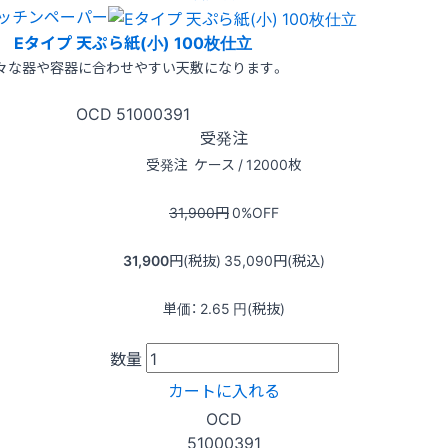
ッチンペーパー
Eタイプ 天ぷら紙(小) 100枚仕立
々な器や容器に合わせやすい天敷になります。
OCD
51000391
受発注
受発注
ケース / 12000枚
31,900
円
0
%OFF
31,900
円(税抜)
35,090
円(税込)
単価：
2.65
円(税抜)
数量
カートに入れる
OCD
51000391