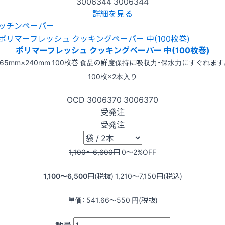
3006344
3006344
詳細を見る
ッチンペーパー
ポリマーフレッシュ クッキングペーパー 中(100枚巻)
265mm×240mm 100枚巻 食品の鮮度保持に吸収力・保水力にすぐれます
100枚×2本入り
OCD
3006370
3006370
受発注
受発注
1,100〜6,600
円
0〜2
%OFF
1,100〜6,500
円(税抜)
1,210〜7,150
円(税込)
単価：
541.66〜550
円(税抜)