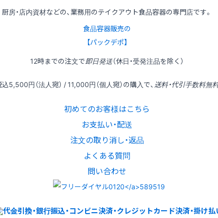
厨房・店内資材などの、業務用のテイクアウト食品容器の専門店です。
食品容器販売の
【パックデポ】
12時
までの
注文
で
即日発送
（休日・受発注品を除く）
税込
5,500円
（法人宛） /
11,000円
（個人宛）の
購入
で、
送料・代引手数料無
初めてのお客様はこちら
お支払い・配送
注文の取り消し・返品
よくある質問
問い合わせ