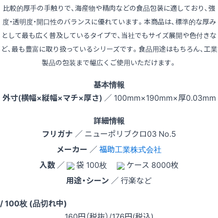
比較的厚手の手触りで、海産物や精肉などの食品包装に適しており、強
度・透明度・開口性のバランスに優れています。本商品は、標準的な厚み
として最も広く普及しているタイプで、当社でもサイズ展開や色付きな
ど、最も豊富に取り扱っているシリーズです。食品用途はもちろん、工業
製品の包装まで幅広くご使用いただけます。
基本情報
外寸(横幅×縦幅×マチ×厚さ)
／ 100mm×190mm×厚0.03mm
詳細情報
フリガナ
／ ニューポリブクロ03 No.5
メーカー
／
福助工業株式会社
入数
／
袋 100枚
ケース 8000枚
用途・シーン
／ 行楽など
 / 100枚 (品切れ中)
160
円（税抜）
/176円
(税込)