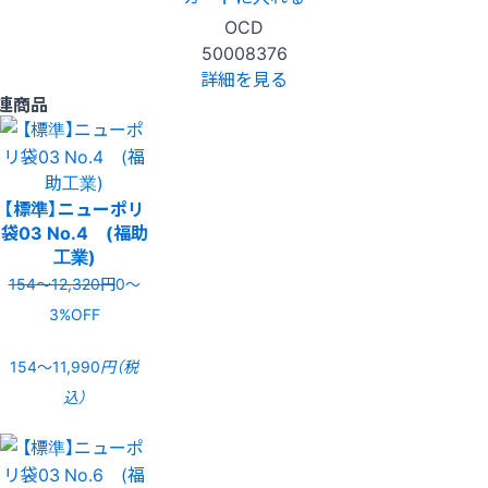
OCD
50008376
詳細を見る
連商品
【標準】ニューポリ
袋03 No.4 (福助
工業)
154〜12,320円
0〜
3%OFF
154〜11,990
円（税
込）