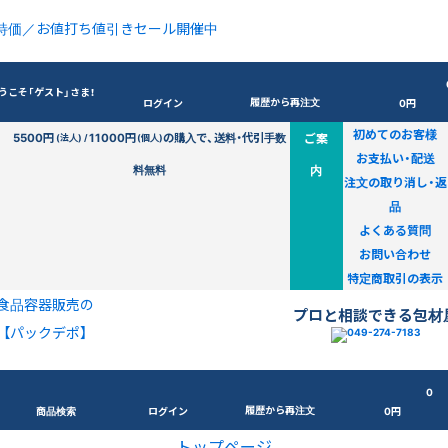
特価／お値打ち値引きセール開催中
うこそ「ゲスト」さま！
履歴から再注文
ログイン
0円
初めてのお客様
5500円
11000円
の購入で、送料・代引手数
ご案
(法人) /
(個人)
お支払い・配送
料無料
内
注文の取り消し・返
品
よくある質問
お問い合わせ
特定商取引の表示
食品容器販売の
プロと相談できる包材
【パックデポ】
0
履歴から再注文
商品検索
ログイン
0円
トップページ