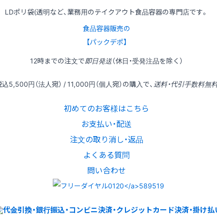
LDポリ袋(透明など、業務用のテイクアウト食品容器の専門店です。
食品容器販売の
【パックデポ】
12時
までの
注文
で
即日発送
（休日・受発注品を除く）
税込
5,500円
（法人宛） /
11,000円
（個人宛）の
購入
で、
送料・代引手数料無
初めてのお客様はこちら
お支払い・配送
注文の取り消し・返品
よくある質問
問い合わせ