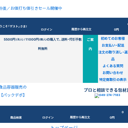
特価／お値打ち値引きセール開催中
うこそ「ゲスト」さま！
履歴から再注文
ログイン
0円
初めてのお客様
5500円
11000円
の購入で、送料・代引手数
ご案
(法人) /
(個人)
お支払い・配送
料無料
内
注文の取り消し・返
品
よくある質問
お問い合わせ
特定商取引の表示
食品容器販売の
プロと相談できる包材
【パックデポ】
0
履歴から再注文
商品検索
ログイン
0円
トップページ