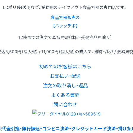
LDポリ袋(透明など、業務用のテイクアウト食品容器の専門店です。
食品容器販売の
【パックデポ】
12時
までの
注文
で
即日発送
（休日・受発注品を除く）
税込
5,500円
（法人宛） /
11,000円
（個人宛）の
購入
で、
送料・代引手数料無
初めてのお客様はこちら
お支払い・配送
注文の取り消し・返品
よくある質問
問い合わせ