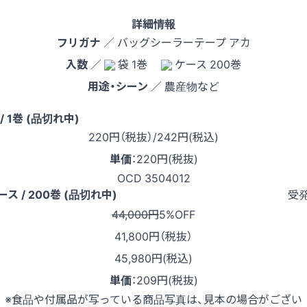
詳細情報
フリガナ
／ バッグシーラーテープ アカ
入数
／
袋 1巻
ケース 200巻
用途・シーン
／ 農産物など
 / 1巻 (品切れ中)
220
円（税抜）
/242円
(税込)
単価
：
220円(税抜)
OCD 3504012
受
ース / 200巻 (品切れ中)
44,000円
5%OFF
41,800
円（税抜）
45,980円(税込)
単価
：
209円(税抜)
※食品や付属品が写っている商品写真は、見本の場合がござい