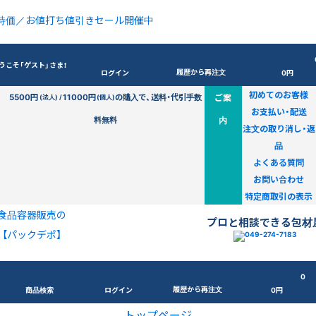
特価／お値打ち値引きセール開催中
うこそ「ゲスト」さま！
履歴から再注文
ログイン
0円
初めてのお客様
5500円
11000円
の購入で、送料・代引手数
ご案
(法人) /
(個人)
お支払い・配送
料無料
内
注文の取り消し・返
品
よくある質問
お問い合わせ
特定商取引の表示
食品容器販売の
プロと相談できる包材
【パックデポ】
0
履歴から再注文
商品検索
ログイン
0円
トップページ