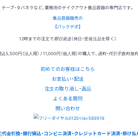
テープ・タバネラなど、業務用のテイクアウト食品容器の専門店です。
食品容器販売の
【パックデポ】
12時
までの
注文
で
即日発送
（休日・受発注品を除く）
税込
5,500円
（法人宛） /
11,000円
（個人宛）の
購入
で、
送料・代引手数料無
初めてのお客様はこちら
お支払い・配送
注文の取り消し・返品
よくある質問
問い合わせ