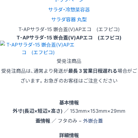
サラダ・冷惣菜容器
サラダ容器 丸型
T-APサラダ-15 嵌合蓋(V)APエコ (エフピコ)
T-APサラダ-15 嵌合蓋(V)APエコ (エフピコ)
受発注商品
受発注商品は、通常より発送が
最長３営業日程遅れる
場合がご
ざいます。お急ぎのお客様はご注意ください
基本情報
外寸(長辺×短辺×高さ)
／ 153mm×153mm×29mm
蓋情報
／ フタのみ −
外嵌合蓋
詳細情報