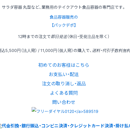
サラダ容器 丸型など、業務用のテイクアウト食品容器の専門店です。
食品容器販売の
【パックデポ】
12時
までの
注文
で
即日発送
（休日・受発注品を除く）
税込
5,500円
（法人宛） /
11,000円
（個人宛）の
購入
で、
送料・代引手数料無
初めてのお客様はこちら
お支払い・配送
注文の取り消し・返品
よくある質問
問い合わせ