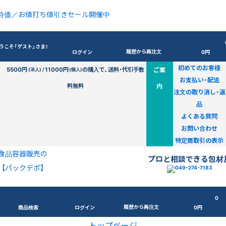
特価／お値打ち値引きセール開催中
うこそ「ゲスト」さま！
履歴から再注文
ログイン
0円
初めてのお客様
5500円
11000円
の購入で、送料・代引手数
ご案
(法人) /
(個人)
お支払い・配送
料無料
内
注文の取り消し・返
品
よくある質問
お問い合わせ
特定商取引の表示
食品容器販売の
プロと相談できる包材
【パックデポ】
0
履歴から再注文
商品検索
ログイン
0円
トップページ